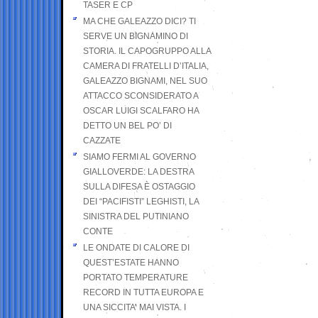
TASER E CP
MA CHE GALEAZZO DICI? TI
SERVE UN BIGNAMINO DI
STORIA. IL CAPOGRUPPO ALLA
CAMERA DI FRATELLI D’ITALIA,
GALEAZZO BIGNAMI, NEL SUO
ATTACCO SCONSIDERATO A
OSCAR LUIGI SCALFARO HA
DETTO UN BEL PO’ DI
CAZZATE
SIAMO FERMI AL GOVERNO
GIALLOVERDE: LA DESTRA
SULLA DIFESA È OSTAGGIO
DEI “PACIFISTI” LEGHISTI, LA
SINISTRA DEL PUTINIANO
CONTE
LE ONDATE DI CALORE DI
QUEST’ESTATE HANNO
PORTATO TEMPERATURE
RECORD IN TUTTA EUROPA E
UNA SICCITA’ MAI VISTA. I