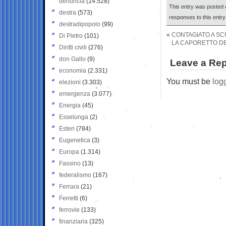
denuncia
(14.528)
This entry was posted o
destra
(573)
responses to this entr
destradipopolo
(99)
«
CONTAGIATO A SC
Di Pietro
(101)
LA CAPORETTO DE
Diritti civili
(276)
don Gallo
(9)
Leave a Rep
economia
(2.331)
You must be
log
elezioni
(3.303)
emergenza
(3.077)
Energia
(45)
Esselunga
(2)
Esteri
(784)
Eugenetica
(3)
Europa
(1.314)
Fassino
(13)
federalismo
(167)
Ferrara
(21)
Ferretti
(6)
ferrovie
(133)
finanziaria
(325)