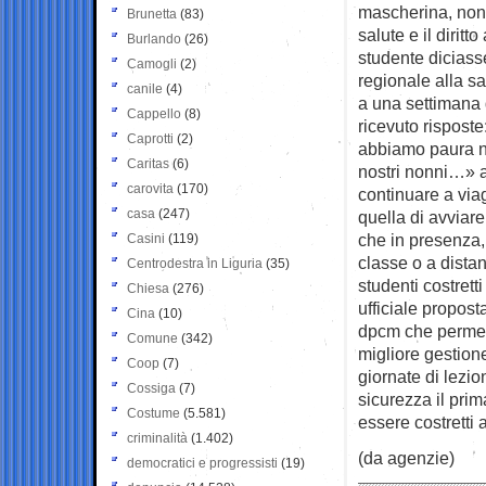
mascherina, non s
Brunetta
(83)
salute e il dirit
Burlando
(26)
studente diciasse
Camogli
(2)
regionale alla s
canile
(4)
a una settimana 
Cappello
(8)
ricevuto rispost
Caprotti
(2)
abbiamo paura non
Caritas
(6)
nostri nonni…» a
carovita
(170)
continuare a via
casa
(247)
quella di avviare
che in presenza,
Casini
(119)
classe o a dista
Centrodestra in Liguria
(35)
studenti costrett
Chiesa
(276)
ufficiale propost
Cina
(10)
dpcm che permette
Comune
(342)
migliore gestion
Coop
(7)
giornate di lezi
Cossiga
(7)
sicurezza il pri
Costume
(5.581)
essere costretti 
criminalità
(1.402)
(da agenzie)
democratici e progressisti
(19)