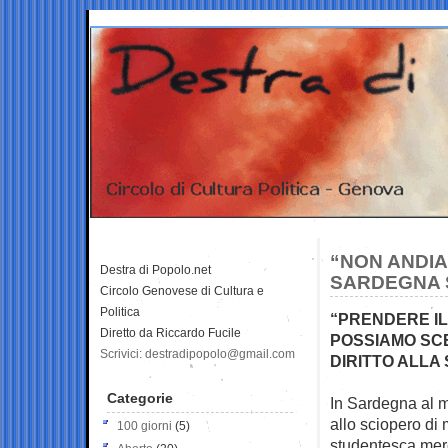
“NON ANDIA
Destra di Popolo.net
SARDEGNA S
Circolo Genovese di Cultura e
Politica
“PRENDERE IL
Diretto da Riccardo Fucile
POSSIAMO SCE
Scrivici: destradipopolo@gmail.com
DIRITTO ALLA
Categorie
In Sardegna al mo
allo sciopero
di 
100 giorni
(5)
studentesca mer