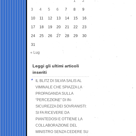
1
2
3
4
5
6
7
8
9
10
11
12
13
14
15
16
17
18
19
20
21
22
23
24
25
26
27
28
29
30
31
« Lug
Leggi gli ultimi articoli
inseriti
IL BLITZ DI SILVIA SALIS AL
VIMINALE CHE SPIAZZA LA
PROPAGANDA SULLA
“PERCEZIONE” DI IN-
SICUREZZA DEI SOVRANISTI:
SI FA RICEVERE DA
PIANTEDOSI E OTTIENE LA
COLLABORAZIONE DEL
MINISTRO SENZA CEDERE SU