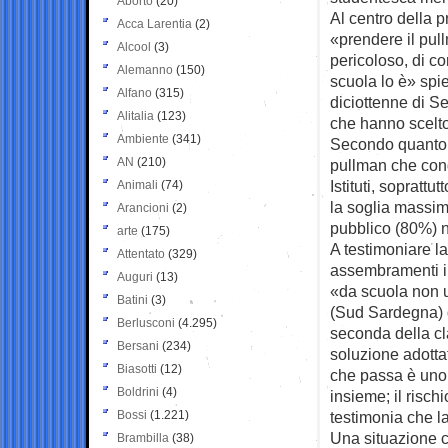
Aborto
(20)
Al centro della p
Acca Larentia
(2)
«prendere il pul
Alcool
(3)
pericoloso, di 
Alemanno
(150)
scuola lo è» spie
Alfano
(315)
diciottenne di S
Alitalia
(123)
che hanno scelto 
Ambiente
(341)
Secondo quanto d
AN
(210)
pullman che cond
Istituti, soprattu
Animali
(74)
la soglia massima
Arancioni
(2)
pubblico (80%) n
arte
(175)
A testimoniare l
Attentato
(329)
assembramenti in
Auguri
(13)
«da scuola non u
Batini
(3)
(Sud Sardegna) d
Berlusconi
(4.295)
seconda della cla
Bersani
(234)
soluzione adotta
Biasotti
(12)
che passa è uno 
Boldrini
(4)
insieme; il rischi
Bossi
(1.221)
testimonia che l
Una situazione ch
Brambilla
(38)