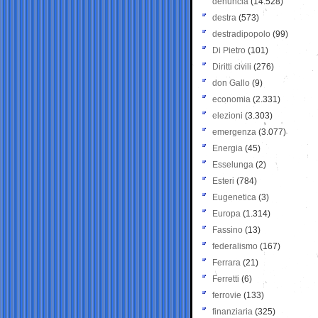
denuncia
(14.528)
destra
(573)
destradipopolo
(99)
Di Pietro
(101)
Diritti civili
(276)
don Gallo
(9)
economia
(2.331)
elezioni
(3.303)
emergenza
(3.077)
Energia
(45)
Esselunga
(2)
Esteri
(784)
Eugenetica
(3)
Europa
(1.314)
Fassino
(13)
federalismo
(167)
Ferrara
(21)
Ferretti
(6)
ferrovie
(133)
finanziaria
(325)