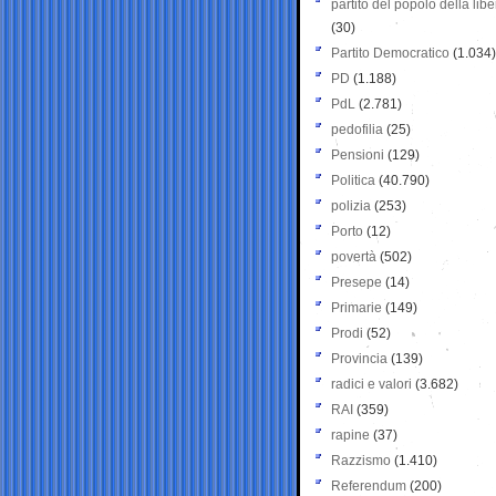
partito del popolo della libe
(30)
Partito Democratico
(1.034)
PD
(1.188)
PdL
(2.781)
pedofilia
(25)
Pensioni
(129)
Politica
(40.790)
polizia
(253)
Porto
(12)
povertà
(502)
Presepe
(14)
Primarie
(149)
Prodi
(52)
Provincia
(139)
radici e valori
(3.682)
RAI
(359)
rapine
(37)
Razzismo
(1.410)
Referendum
(200)