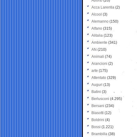
Aborto
(20)
Acca Larentia
(2)
Alcool
(3)
Alemanno
(150)
Alfano
(315)
Alitalia
(123)
Ambiente
(341)
AN
(210)
Animali
(74)
Arancioni
(2)
arte
(175)
Attentato
(329)
Auguri
(13)
Batini
(3)
Berlusconi
(4.295)
Bersani
(234)
Biasotti
(12)
Boldrini
(4)
Bossi
(1.221)
Brambilla
(38)