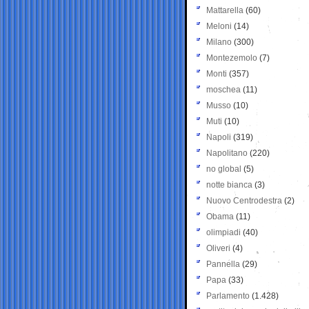
Mattarella
(60)
Meloni
(14)
Milano
(300)
Montezemolo
(7)
Monti
(357)
moschea
(11)
Musso
(10)
Muti
(10)
Napoli
(319)
Napolitano
(220)
no global
(5)
notte bianca
(3)
Nuovo Centrodestra
(2)
Obama
(11)
olimpiadi
(40)
Oliveri
(4)
Pannella
(29)
Papa
(33)
Parlamento
(1.428)