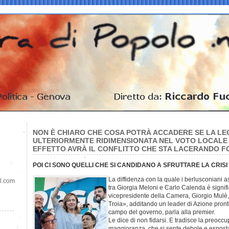
NON È CHIARO CHE COSA POTRÀ ACCADERE SE LA LEG
ULTERIORMENTE RIDIMENSIONATA NEL VOTO LOCALE 
EFFETTO AVRÀ IL CONFLITTO CHE STA LACERANDO FO
POI CI SONO QUELLI CHE SI CANDIDANO A SFRUTTARE LA CRIS
La diffidenza con la quale i berlusconiani a
il.com
tra Giorgia Meloni e Carlo Calenda è signifi
vicepresidente della Camera, Giorgio Mulè, d
Troia», additando un leader di Azione pront
campo del governo, parla alla premier.
Le dice di non fidarsi. E tradisce la preocc
maggioranza, che si sente debole e esposta 