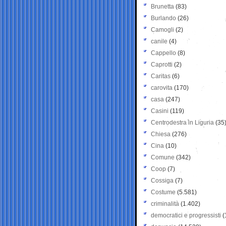
Brunetta
(83)
Burlando
(26)
Camogli
(2)
canile
(4)
Cappello
(8)
Caprotti
(2)
Caritas
(6)
carovita
(170)
casa
(247)
Casini
(119)
Centrodestra in Liguria
(35
Chiesa
(276)
Cina
(10)
Comune
(342)
Coop
(7)
Cossiga
(7)
Costume
(5.581)
criminalità
(1.402)
democratici e progressisti
(