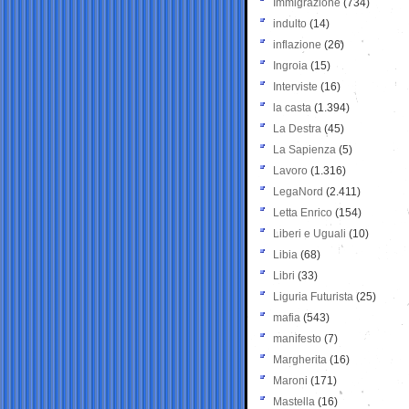
Immigrazione
(734)
indulto
(14)
inflazione
(26)
Ingroia
(15)
Interviste
(16)
la casta
(1.394)
La Destra
(45)
La Sapienza
(5)
Lavoro
(1.316)
LegaNord
(2.411)
Letta Enrico
(154)
Liberi e Uguali
(10)
Libia
(68)
Libri
(33)
Liguria Futurista
(25)
mafia
(543)
manifesto
(7)
Margherita
(16)
Maroni
(171)
Mastella
(16)