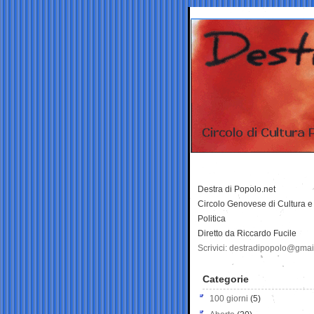
Destra di Popolo.net
Circolo Genovese di Cultura e
Politica
Diretto da Riccardo Fucile
Scrivici: destradipopolo@gma
Categorie
100 giorni
(5)