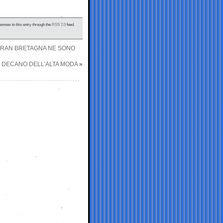
ponses to this entry through the
RSS 2.0
feed.
N GRAN BRETAGNA NE SONO
A, DECANO DELL’ALTA MODA
»