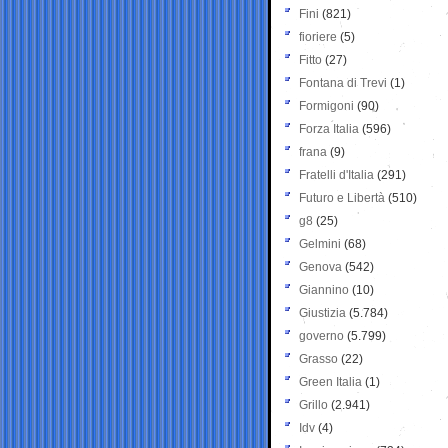
Fini
(821)
fioriere
(5)
Fitto
(27)
Fontana di Trevi
(1)
Formigoni
(90)
Forza Italia
(596)
frana
(9)
Fratelli d'Italia
(291)
Futuro e Libertà
(510)
g8
(25)
Gelmini
(68)
Genova
(542)
Giannino
(10)
Giustizia
(5.784)
governo
(5.799)
Grasso
(22)
Green Italia
(1)
Grillo
(2.941)
Idv
(4)