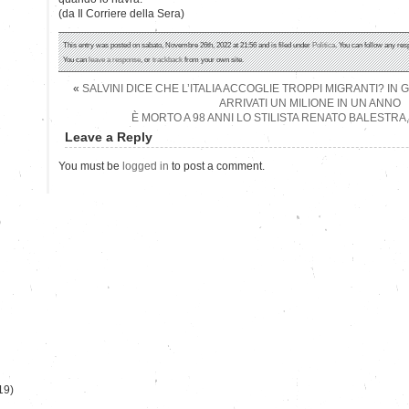
(da Il Corriere della Sera)
This entry was posted on sabato, Novembre 26th, 2022 at 21:56 and is filed under
Politica
. You can follow any res
You can
leave a response
, or
trackback
from your own site.
«
SALVINI DICE CHE L’ITALIA ACCOGLIE TROPPI MIGRANTI? I
ARRIVATI UN MILIONE IN UN ANNO
È MORTO A 98 ANNI LO STILISTA RENATO BALESTR
Leave a Reply
You must be
logged in
to post a comment.
)
19)