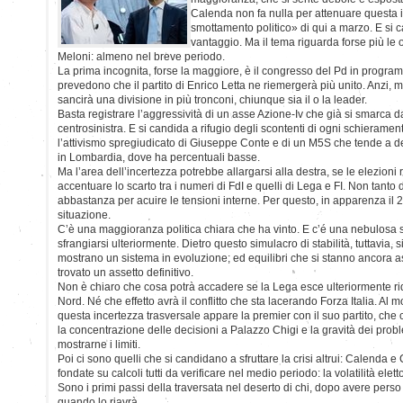
Calenda non fa nulla per attenuare questa
smottamento politico» di qui a marzo. E si c
vantaggio. Ma il tema riguarda forse più le 
Meloni: almeno nel breve periodo.
La prima incognita, forse la maggiore, è il congresso del Pd in progra
prevedono che il partito di Enrico Letta ne riemergerà più unito. Anzi,
sancirà una divisione in più tronconi, chiunque sia il o la leader.
Basta registrare l’aggressività di un asse Azione-Iv che già si smarca da
centrosinistra. E si candida a rifugio degli scontenti di ogni schierament
l’attivismo spregiudicato di Giuseppe Conte e di un M5S che tende a d
in Lombardia, dove ha percentuali basse.
Ma l’area dell’incertezza potrebbe allargarsi alla destra, se le elezioni
accentuare lo scarto tra i numeri di FdI e quelli di Lega e FI. Non tanto 
abbastanza per acuire le tensioni interne. Per questo, in apparenza il 2
situazione.
C’è una maggioranza politica chiara che ha vinto. E c’é una nebulosa s
sfrangiarsi ulteriormente. Dietro questo simulacro di stabilità, tuttavia, 
mostrano un sistema in evoluzione; ed equilibri che si stanno ancora 
trovato un assetto definitivo.
Non è chiaro che cosa potrà accadere se la Lega esce ulteriormente ri
Nord. Né che effetto avrà il conflitto che sta lacerando Forza Italia. Al 
questa incertezza trasversale appare la premier con il suo partito, ch
la concentrazione delle decisioni a Palazzo Chigi e la gravità dei pro
mostrarne i limiti.
Poi ci sono quelli che si candidano a sfruttare la crisi altrui: Calenda e
fondate su calcoli tutti da verificare nel medio periodo: la volatilità el
Sono i primi passi della traversata nel deserto di chi, dopo avere pers
quando lo riavrà.