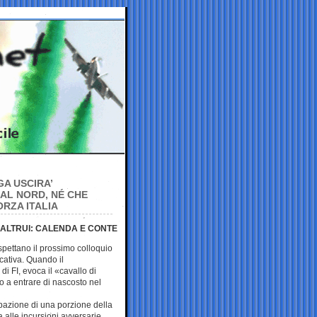
A USCIRA’
AL NORD, NÉ CHE
RZA ITALIA
I ALTRUI: CALENDA E CONTE
spettano il prossimo colloquio
cativa. Quando il
i FI, evoca il «cavallo di
o a entrare di nascosto nel
upazione di una porzione della
alle incursioni avversarie.