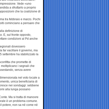
 impressione. Vede «uno
andida a sfruttarlo a proprio
opposizioni che la coalizione di
mma tra febbraio e marzo. Pochi
 molti cominciano a pensare che
lla definizione di
o. E, sul fronte opposto,
ettare condizioni al Pd anche
 regionali dovessero
da far vacillare il governo, ma
5 settembre ha stabilizzato la
confitta che promette di
si moltiplicano i segnali che
assestando, senza avere
dimensionata nel voto locale a
momento, unica beneficiaria di
e cresce nei sondaggi: sebbene
blemi alla lunga possano
 Conte. Ma si tratta di manovre
ettorale è un problema comune.
o il potere, non sa né come né