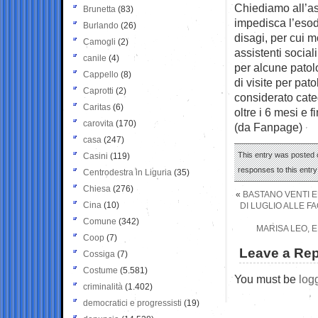
Chiediamo all’as
Brunetta
(83)
impedisca l’esodo
Burlando
(26)
disagi, per cui m
Camogli
(2)
assistenti social
canile
(4)
per alcune patolo
Cappello
(8)
di visite per pato
Caprotti
(2)
considerato cate
Caritas
(6)
oltre i 6 mesi e 
carovita
(170)
(da Fanpage)
casa
(247)
This entry was posted o
Casini
(119)
responses to this entr
Centrodestra in Liguria
(35)
Chiesa
(276)
«
BASTANO VENTI E
Cina
(10)
DI LUGLIO ALLE 
Comune
(342)
MARISA LEO, E
Coop
(7)
Leave a Rep
Cossiga
(7)
Costume
(5.581)
You must be
log
criminalità
(1.402)
democratici e progressisti
(19)