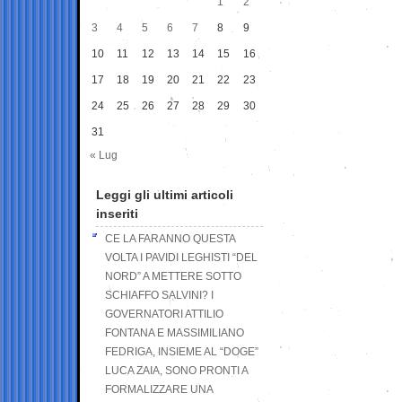
1
2
3
4
5
6
7
8
9
10
11
12
13
14
15
16
17
18
19
20
21
22
23
24
25
26
27
28
29
30
31
« Lug
Leggi gli ultimi articoli
inseriti
CE LA FARANNO QUESTA
VOLTA I PAVIDI LEGHISTI “DEL
NORD” A METTERE SOTTO
SCHIAFFO SALVINI? I
GOVERNATORI ATTILIO
FONTANA E MASSIMILIANO
FEDRIGA, INSIEME AL “DOGE”
LUCA ZAIA, SONO PRONTI A
FORMALIZZARE UNA