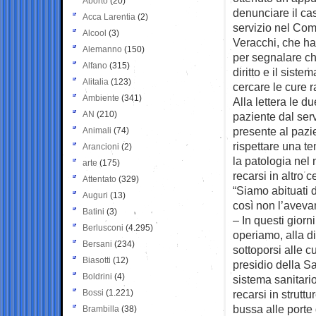
Aborto
(20)
denunciare il cas
Acca Larentia
(2)
servizio nel Co
Alcool
(3)
Veracchi, che ha
Alemanno
(150)
per segnalare che
Alfano
(315)
diritto e il siste
Alitalia
(123)
cercare le cure 
Ambiente
(341)
Alla lettera le d
AN
(210)
paziente dal ser
presente al pazi
Animali
(74)
rispettare una te
Arancioni
(2)
la patologia nel 
arte
(175)
recarsi in altro c
Attentato
(329)
“Siamo abituati 
Auguri
(13)
così non l’avevam
Batini
(3)
– In questi giorn
Berlusconi
(4.295)
operiamo, alla d
Bersani
(234)
sottoporsi alle 
Biasotti
(12)
presidio della Sa
Boldrini
(4)
sistema sanitario
Bossi
(1.221)
recarsi in strutt
bussa alle porte
Brambilla
(38)