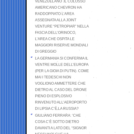
VENEZUELANO .IL COLOSSO
AMERICANO CHEVRON HA
RADDOPPIATO L’AREA
ASSEGNATA ALLA JOINT
VENTURE “PETROPIAR” NELLA
FASCIA DELL’ORINOCO,
L’AREA CHE OSPITA LE
MAGGIORI RISERVE MONDIALI
DI GREGGIO
LA GERMANIA SI CONFERMA IL
VENTRE MOLLE DELL’EUROPA
(PER LA GIOIA DI PUTIN). COME
MAI I TEDESCHI NON
VOGLIONO AMMETTERE CHE
DIETRO AL CASO DEL DRONE
PIENO DI ESPLOSIVO
RINVENUTO ALL’AEROPORTO
DI LIPSIA C’È LA RUSSIA?
GIULIANO FERRARA: ’CHE
COSA C’È SOTTO DIETRO
DAVANTI A LATO DEL “SIGNOR