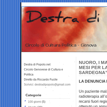
NUORO, I M
Destra di Popolo.net
MESI PER L
Circolo Genovese di Cultura e
SARDEGNA
Politica
Diretto da Riccardo Fucile
LA DENUNCIA 
Scrivici: destradipopolo@gmail.com
Un paziente mal
Categorie
radioterapia all’
recarsi fuori re
100 giorni
(5)
ottenuto un appu