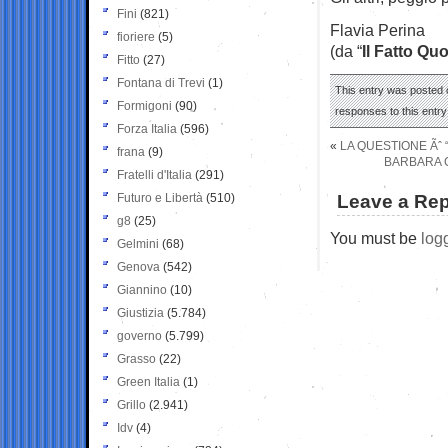
Fini
(821)
Flavia Perina
fioriere
(5)
(da “
Il Fatto Qu
Fitto
(27)
Fontana di Trevi
(1)
This entry was posted 
Formigoni
(90)
responses to this entr
Forza Italia
(596)
«
LA QUESTIONE Ãˆ 
frana
(9)
BARBARA 
Fratelli d'Italia
(291)
Futuro e Libertà
(510)
Leave a Rep
g8
(25)
You must be
log
Gelmini
(68)
Genova
(542)
Giannino
(10)
Giustizia
(5.784)
governo
(5.799)
Grasso
(22)
Green Italia
(1)
Grillo
(2.941)
Idv
(4)