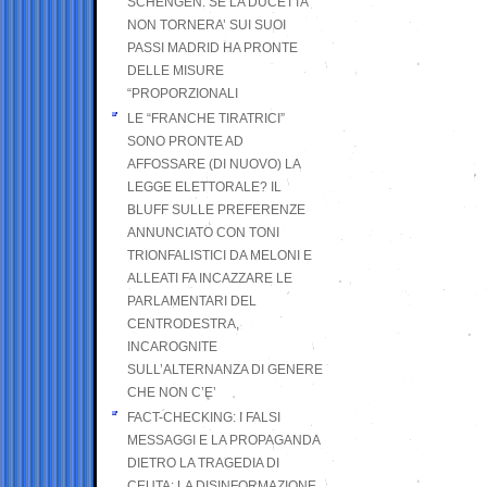
SCHENGEN. SE LA DUCETTA
NON TORNERA’ SUI SUOI
PASSI MADRID HA PRONTE
DELLE MISURE
“PROPORZIONALI
LE “FRANCHE TIRATRICI”
SONO PRONTE AD
AFFOSSARE (DI NUOVO) LA
LEGGE ELETTORALE? IL
BLUFF SULLE PREFERENZE
ANNUNCIATO CON TONI
TRIONFALISTICI DA MELONI E
ALLEATI FA INCAZZARE LE
PARLAMENTARI DEL
CENTRODESTRA,
INCAROGNITE
SULL’ALTERNANZA DI GENERE
CHE NON C’E’
FACT-CHECKING: I FALSI
MESSAGGI E LA PROPAGANDA
DIETRO LA TRAGEDIA DI
CEUTA: LA DISINFORMAZIONE