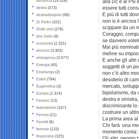
denuncia
(14.528)
alla Dc e al Psi 
essere tutti cons
destra
(573)
E più di tutti do
destradipopolo
(99)
non si è ancora l
Di Pietro
(101)
scippare da un m
Diritti civili
(276)
Coraggio, compagn
don Gallo
(9)
se davvero volete
economia
(2.331)
Mai più nominati
elezioni
(3.303)
meline su impossi
emergenza
(3.077)
E anche gli altri
Energia
(45)
soggetti di un po
Esselunga
(2)
non c’è altro mo
desiderio di cam
Esteri
(784)
mercato, sviluppo
Eugenetica
(3)
bipolarismo, da u
Europa
(1.314)
destra e sinistra
Fassino
(13)
discriminante lo 
federalismo
(167)
costruire un altro
Ferrara
(21)
La prima area al
Ferretti
(6)
Chi farà una mos
ferrovie
(133)
momento conta: q
finanziaria
(325)
Gli altri, peggio 