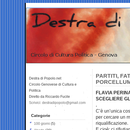
PARTITI, F
Destra di Popolo.net
PORCELLU
Circolo Genovese di Cultura e
Politica
FLAVIA PERINA:
Diretto da Riccardo Fucile
SCEGLIERE GL
Scrivici: destradipopolo@gmail.com
.
C’è un’unica cosa
Categorie
per cercare
un m
riqualificazione.
100 giorni
(5)
E cioè: ci rifiuti