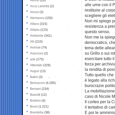
Aborto
(20)
alle urne con il
Acca Larentia
(2)
restituire al corp
Alcool
(3)
scegliere gli elett
Alemanno
(150)
Non mi spiego pe
Alfano
(315)
resistenza a pre
Alitalia
(123)
questo senso.
Ambiente
(341)
Non me la spiego
AN
(210)
democratico, che
tema delle allean
Animali
(74)
su Grillo o sui r
Arancioni
(2)
esercitare tutto i
arte
(175)
forza per archivi
Attentato
(329)
la rendita di pos
Auguri
(13)
Tutto quello che 
Batini
(3)
è legato alla ri
Berlusconi
(4.295)
burocrazie politi
Bersani
(234)
La mobilitazione
Biasotti
(12)
caso di Nicole Mi
Boldrini
(4)
Il corteo per la
Bossi
(1.221)
il tentativo di c
E poi le amminist
Brambilla
(38)