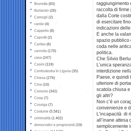
raggiungimento d
Brunetta
(83)
raccolta di firme
Burlando
(26)
dalla Corte costit
Camogli
(2)
di esercitare fino
canile
(4)
indicazioni delle 
Cappello
(8)
E anche la valan
Caprotti
(2)
spazio pubblico 
Caritas
(6)
coda nelle antic
carovita
(170)
politica.
casa
(247)
Che Silvio Berlus
L’unica speranza
Casini
(119)
interdizione nell
Centrodestra in Liguria
(35)
Paese, e quindi l
Chiesa
(276)
ulteriore di port
Cina
(10)
scatola chiusa e 
Comune
(342)
gli altri?
Coop
(7)
Non c’è un coragg
Cossiga
(7)
convenienze e di
Costume
(5.581)
L’incapacità di 
criminalità
(1.402)
all’inane attesa 
democratici e progressisti
(19)
semplicemente im