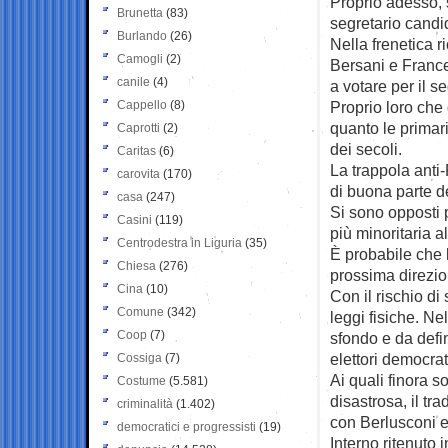
Proprio adesso, 
Brunetta
(83)
segretario candid
Burlando
(26)
Nella frenetica r
Camogli
(2)
Bersani e Frances
canile
(4)
a votare per il se
Cappello
(8)
Proprio loro che
quanto le primari
Caprotti
(2)
dei secoli.
Caritas
(6)
La trappola anti
carovita
(170)
di buona parte del
casa
(247)
Si sono opposti 
Casini
(119)
più minoritaria a
Centrodestra in Liguria
(35)
È probabile che 
Chiesa
(276)
prossima direzio
Cina
(10)
Con il rischio di 
Comune
(342)
leggi fisiche. Ne
Coop
(7)
sfondo e da defin
elettori democrat
Cossiga
(7)
Ai quali finora s
Costume
(5.581)
disastrosa, il tr
criminalità
(1.402)
con Berlusconi es
democratici e progressisti
(19)
Interno ritenut