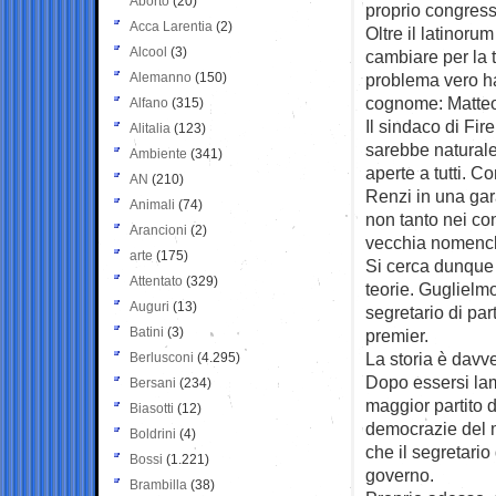
Aborto
(20)
proprio congress
Acca Larentia
(2)
Oltre il latinoru
Alcool
(3)
cambiare per la t
Alemanno
(150)
problema vero h
cognome: Matteo
Alfano
(315)
Il sindaco di Fire
Alitalia
(123)
sarebbe naturale
Ambiente
(341)
aperte a tutti. C
AN
(210)
Renzi in una gar
Animali
(74)
non tanto nei con
Arancioni
(2)
vecchia nomencla
arte
(175)
Si cerca dunque 
Attentato
(329)
teorie. Guglielmo
Auguri
(13)
segretario di pa
Batini
(3)
premier.
La storia è davv
Berlusconi
(4.295)
Dopo essersi lam
Bersani
(234)
maggior partito d
Biasotti
(12)
democrazie del mo
Boldrini
(4)
che il segretario
Bossi
(1.221)
governo.
Brambilla
(38)