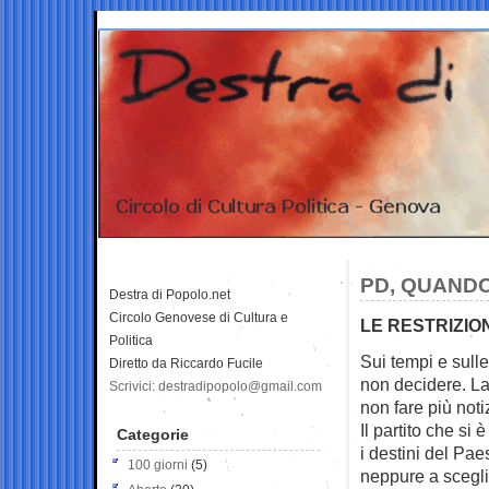
PD, QUAND
Destra di Popolo.net
Circolo Genovese di Cultura e
LE RESTRIZIO
Politica
Sui tempi e sulle
Diretto da Riccardo Fucile
non decidere. L
Scrivici: destradipopolo@gmail.com
non fare più noti
Il partito che si 
Categorie
i destini del Pa
100 giorni
(5)
neppure a scegli