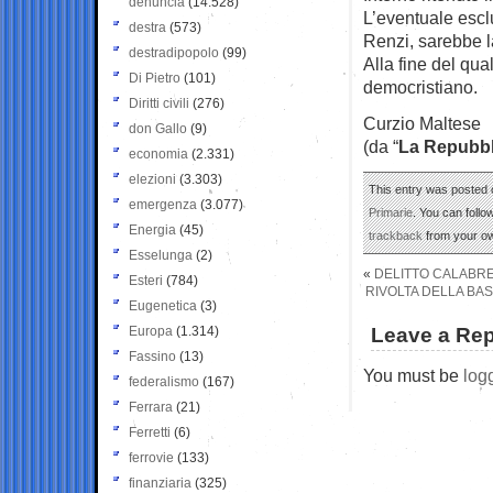
denuncia
(14.528)
L’eventuale escl
destra
(573)
Renzi, sarebbe l
destradipopolo
(99)
Alla fine del qual
Di Pietro
(101)
democristiano.
Diritti civili
(276)
Curzio Maltese
don Gallo
(9)
(da “
La Repubbl
economia
(2.331)
elezioni
(3.303)
This entry was posted o
emergenza
(3.077)
Primarie
. You can follo
Energia
(45)
trackback
from your ow
Esselunga
(2)
«
DELITTO CALABRE
Esteri
(784)
RIVOLTA DELLA BAS
Eugenetica
(3)
Europa
(1.314)
Leave a Rep
Fassino
(13)
You must be
log
federalismo
(167)
Ferrara
(21)
Ferretti
(6)
ferrovie
(133)
finanziaria
(325)