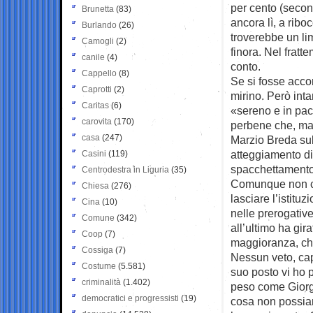
per cento (secon
Brunetta
(83)
ancora lì, a ribo
Burlando
(26)
troverebbe un lim
Camogli
(2)
finora. Nel fratt
canile
(4)
conto.
Cappello
(8)
Se si fosse acco
Caprotti
(2)
mirino. Però inta
Caritas
(6)
«sereno e in pac
carovita
(170)
perbene che, mag
casa
(247)
Marzio Breda sul 
atteggiamento di 
Casini
(119)
spacchettamento 
Centrodestra in Liguria
(35)
Comunque non c’e
Chiesa
(276)
lasciare l’istitu
Cina
(10)
nelle prerogative
Comune
(342)
all’ultimo ha gir
Coop
(7)
maggioranza, che 
Cossiga
(7)
Nessun veto, cap
Costume
(5.581)
suo posto vi ho p
criminalità
(1.402)
peso come Giorge
democratici e progressisti
(19)
cosa non possiam