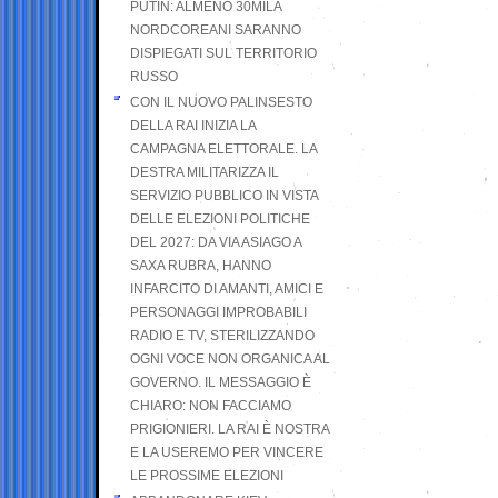
PUTIN: ALMENO 30MILA
NORDCOREANI SARANNO
DISPIEGATI SUL TERRITORIO
RUSSO
CON IL NUOVO PALINSESTO
DELLA RAI INIZIA LA
CAMPAGNA ELETTORALE. LA
DESTRA MILITARIZZA IL
SERVIZIO PUBBLICO IN VISTA
DELLE ELEZIONI POLITICHE
DEL 2027: DA VIA ASIAGO A
SAXA RUBRA, HANNO
INFARCITO DI AMANTI, AMICI E
PERSONAGGI IMPROBABILI
RADIO E TV, STERILIZZANDO
OGNI VOCE NON ORGANICA AL
GOVERNO. IL MESSAGGIO È
CHIARO: NON FACCIAMO
PRIGIONIERI. LA RAI È NOSTRA
E LA USEREMO PER VINCERE
LE PROSSIME ELEZIONI