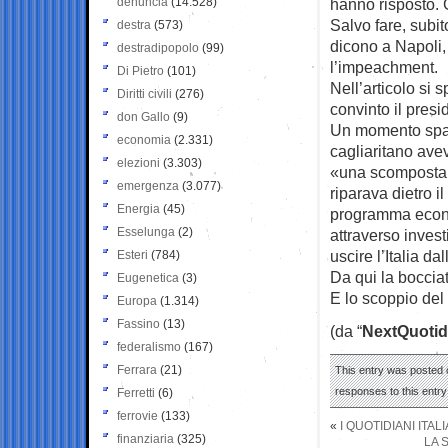
denuncia
(14.528)
hanno risposto.
Salvo fare, subi
destra
(573)
dicono a Napoli,
destradipopolo
(99)
l’impeachment.
Di Pietro
(101)
Nell’articolo si
Diritti civili
(276)
convinto il pres
don Gallo
(9)
Un momento spart
economia
(2.331)
cagliaritano ave
elezioni
(3.303)
«una scomposta 
emergenza
(3.077)
riparava dietro i
Energia
(45)
programma econom
Esselunga
(2)
attraverso invest
uscire l’Italia d
Esteri
(784)
Da qui la boccia
Eugenetica
(3)
E lo scoppio del
Europa
(1.314)
Fassino
(13)
(da “
NextQuotid
federalismo
(167)
Ferrara
(21)
This entry was posted o
responses to this entr
Ferretti
(6)
ferrovie
(133)
«
I QUOTIDIANI ITA
finanziaria
(325)
LA 