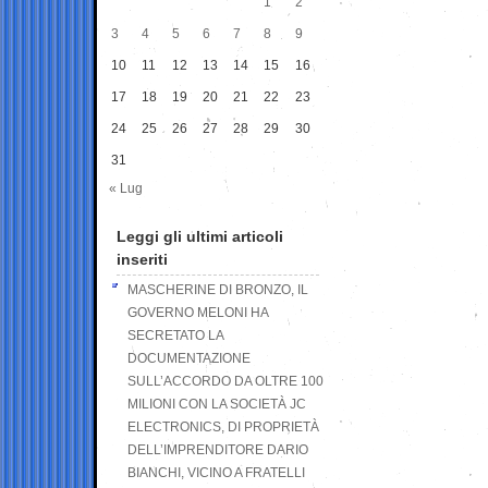
1
2
3
4
5
6
7
8
9
10
11
12
13
14
15
16
17
18
19
20
21
22
23
24
25
26
27
28
29
30
31
« Lug
Leggi gli ultimi articoli
inseriti
MASCHERINE DI BRONZO, IL
GOVERNO MELONI HA
SECRETATO LA
DOCUMENTAZIONE
SULL’ACCORDO DA OLTRE 100
MILIONI CON LA SOCIETÀ JC
ELECTRONICS, DI PROPRIETÀ
DELL’IMPRENDITORE DARIO
BIANCHI, VICINO A FRATELLI