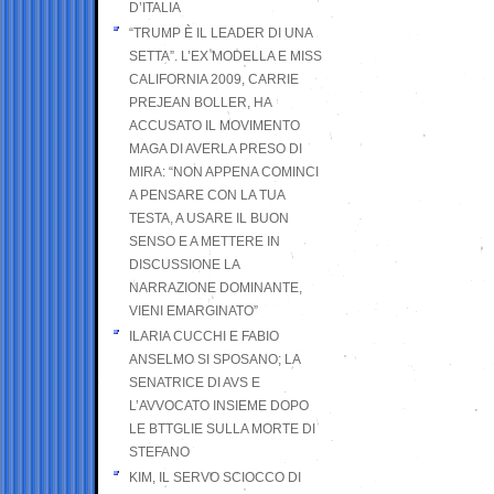
D’ITALIA
“TRUMP È IL LEADER DI UNA
SETTA”. L’EX MODELLA E MISS
CALIFORNIA 2009, CARRIE
PREJEAN BOLLER, HA
ACCUSATO IL MOVIMENTO
MAGA DI AVERLA PRESO DI
MIRA: “NON APPENA COMINCI
A PENSARE CON LA TUA
TESTA, A USARE IL BUON
SENSO E A METTERE IN
DISCUSSIONE LA
NARRAZIONE DOMINANTE,
VIENI EMARGINATO”
ILARIA CUCCHI E FABIO
ANSELMO SI SPOSANO; LA
SENATRICE DI AVS E
L’AVVOCATO INSIEME DOPO
LE BTTGLIE SULLA MORTE DI
STEFANO
KIM, IL SERVO SCIOCCO DI