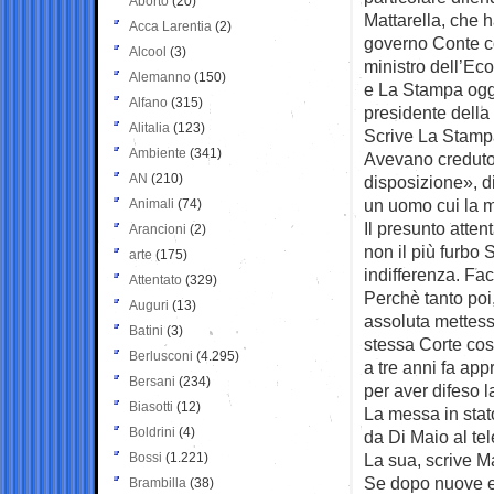
Aborto
(20)
Mattarella, che h
Acca Larentia
(2)
governo Conte c
Alcool
(3)
ministro dell’Eco
Alemanno
(150)
e La Stampa oggi
Alfano
(315)
presidente della
Alitalia
(123)
Scrive La Stamp
Ambiente
(341)
Avevano creduto
AN
(210)
disposizione», d
un uomo cui la ma
Animali
(74)
Il presunto atte
Arancioni
(2)
non il più furbo 
arte
(175)
indifferenza. Fac
Attentato
(329)
Perchè tanto poi
Auguri
(13)
assoluta mettess
Batini
(3)
stessa Corte cost
Berlusconi
(4.295)
a tre anni fa ap
Bersani
(234)
per aver difeso l
Biasotti
(12)
La messa in stat
Boldrini
(4)
da Di Maio al te
Bossi
(1.221)
La sua, scrive Ma
Se dopo nuove el
Brambilla
(38)