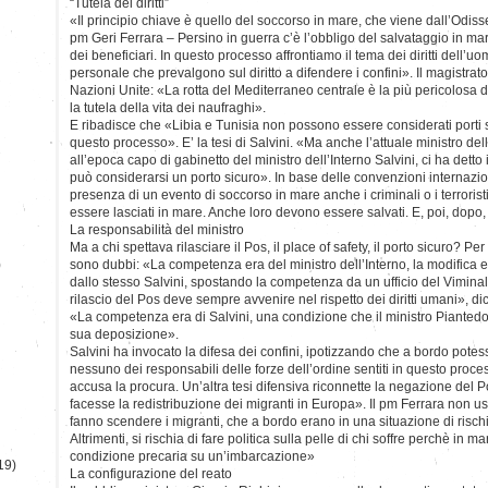
“Tutela dei diritti”
«Il principio chiave è quello del soccorso in mare, che viene dall’Odisse
pm Geri Ferrara – Persino in guerra c’è l’obbligo del salvataggio in ma
dei beneficiari. In questo processo affrontiamo il tema dei diritti dell’uomo
personale che prevalgono sul diritto a difendere i confini». Il magistrat
Nazioni Unite: «La rotta del Mediterraneo centrale è la più pericolosa 
la tutela della vita dei naufraghi».
E ribadisce che «Libia e Tunisia non possono essere considerati porti si
questo processo». E’ la tesi di Salvini. «Ma anche l’attuale ministro del
all’epoca capo di gabinetto del ministro dell’Interno Salvini, ci ha detto
può considerarsi un porto sicuro». In base delle convenzioni internazion
presenza di un evento di soccorso in mare anche i criminali o i terrorist
essere lasciati in mare. Anche loro devono essere salvati. E, poi, dopo
La responsabilità del ministro
Ma a chi spettava rilasciare il Pos, il place of safety, il porto sicuro? P
)
sono dubbi: «La competenza era del ministro dell’Interno, la modifica er
dallo stesso Salvini, spostando la competenza da un ufficio del Viminale 
rilascio del Pos deve sempre avvenire nel rispetto dei diritti umani», di
«La competenza era di Salvini, una condizione che il ministro Piantedos
sua deposizione».
Salvini ha invocato la difesa dei confini, ipotizzando che a bordo potess
nessuno dei responsabili delle forze dell’ordine sentiti in questo proce
accusa la procura. Un’altra tesi difensiva riconnette la negazione del P
facesse la redistribuzione dei migranti in Europa». Il pm Ferrara non u
fanno scendere i migranti, che a bordo erano in una situazione di rischio
Altrimenti, si rischia di fare politica sulla pelle di chi soffre perchè in ma
condizione precaria su un’imbarcazione»
19)
La configurazione del reato