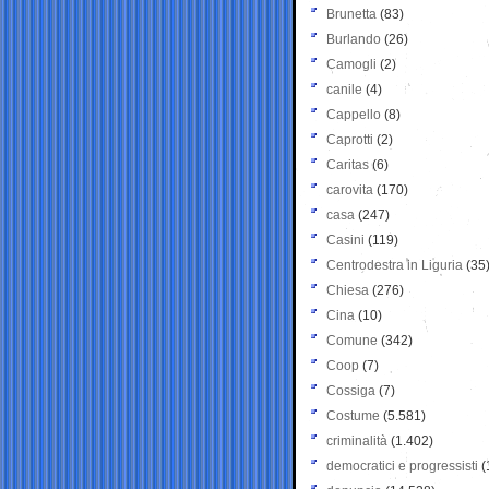
Brunetta
(83)
Burlando
(26)
Camogli
(2)
canile
(4)
Cappello
(8)
Caprotti
(2)
Caritas
(6)
carovita
(170)
casa
(247)
Casini
(119)
Centrodestra in Liguria
(35
Chiesa
(276)
Cina
(10)
Comune
(342)
Coop
(7)
Cossiga
(7)
Costume
(5.581)
criminalità
(1.402)
democratici e progressisti
(