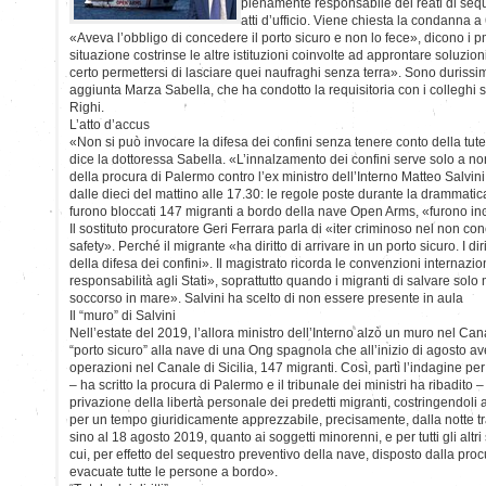
pienamente responsabile dei reati di seque
atti d’ufficio. Viene chiesta la condanna a
«Aveva l’obbligo di concedere il porto sicuro e non lo fece», dicono i 
situazione costrinse le altre istituzioni coinvolte ad approntare soluzio
certo permettersi di lasciare quei naufraghi senza terra». Sono durissim
aggiunta Marza Sabella, che ha condotto la requisitoria con i colleghi so
Righi.
L’atto d’accus
«Non si può invocare la difesa dei confini senza tenere conto della tut
dice la dottoressa Sabella. «L’innalzamento dei confini serve solo a no
della procura di Palermo contro l’ex ministro dell’Interno Matteo Salvini 
dalle dieci del mattino alle 17.30: le regole poste durante la drammat
furono bloccati 147 migranti a bordo della nave Open Arms, «furono incapa
Il sostituto procuratore Geri Ferrara parla di «iter criminoso nel non conc
safety». Perché il migrante «ha diritto di arrivare in un porto sicuro. I d
della difesa dei confini». Il magistrato ricorda le convenzioni internaz
responsabilità agli Stati», soprattutto quando i migranti di salvare solo
soccorso in mare». Salvini ha scelto di non essere presente in aula
Il “muro” di Salvini
Nell’estate del 2019, l’allora ministro dell’Interno alzò un muro nel Ca
“porto sicuro” alla nave di una Ong spagnola che all’inizio di agosto av
operazioni nel Canale di Sicilia, 147 migranti. Così, partì l’indagine p
– ha scritto la procura di Palermo e il tribunale dei ministri ha ribadito –
privazione della libertà personale dei predetti migranti, costringendoli
per un tempo giuridicamente apprezzabile, precisamente, dalla notte tra
sino al 18 agosto 2019, quanto ai soggetti minorenni, e per tutti gli altr
cui, per effetto del sequestro preventivo della nave, disposto dalla pro
evacuate tutte le persone a bordo».