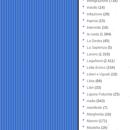
Immigrazione
(734)
indulto
(14)
inflazione
(26)
Ingroia
(15)
Interviste
(16)
la casta
(1.394)
La Destra
(45)
La Sapienza
(5)
Lavoro
(1.316)
LegaNord
(2.411)
Letta Enrico
(154)
Liberi e Uguali
(10)
Libia
(68)
Libri
(33)
Liguria Futurista
(25)
mafia
(543)
manifesto
(7)
Margherita
(16)
Maroni
(171)
Mastella
(16)