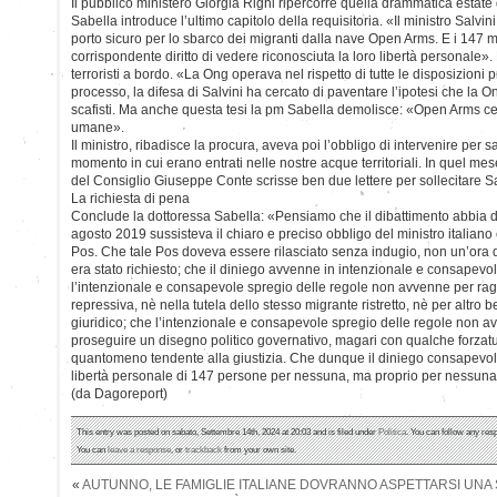
Il pubblico ministero Giorgia Righi ripercorre quella drammatica estate
Sabella introduce l’ultimo capitolo della requisitoria. «Il ministro Salvin
porto sicuro per lo sbarco dei migranti dalla nave Open Arms. E i 147 m
corrispondente diritto di vedere riconosciuta la loro libertà personale».
terroristi a bordo. «La Ong operava nel rispetto di tutte le disposizioni 
processo, la difesa di Salvini ha cercato di paventare l’ipotesi che la 
scafisti. Ma anche questa tesi la pm Sabella demolisce: «Open Arms ce
umane».
Il ministro, ribadisce la procura, aveva poi l’obbligo di intervenire per 
momento in cui erano entrati nelle nostre acque territoriali. In quel mes
del Consiglio Giuseppe Conte scrisse ben due lettere per sollecitare Sal
La richiesta di pena
Conclude la dottoressa Sabella: «Pensiamo che il dibattimento abbia 
agosto 2019 sussisteva il chiaro e preciso obbligo del ministro italiano e
Pos. Che tale Pos doveva essere rilasciato senza indugio, non un’ora 
era stato richiesto; che il diniego avvenne in intenzionale e consapevo
l’intenzionale e consapevole spregio delle regole non avvenne per ragi
repressiva, nè nella tutela dello stesso migrante ristretto, nè per altro 
giuridico; che l’intenzionale e consapevole spregio delle regole non av
proseguire un disegno politico governativo, magari con qualche forzat
quantomeno tendente alla giustizia. Che dunque il diniego consapevole
libertà personale di 147 persone per nessuna, ma proprio per nessuna
(da Dagoreport)
This entry was posted on sabato, Settembre 14th, 2024 at 20:03 and is filed under
Politica
. You can follow any res
You can
leave a response
, or
trackback
from your own site.
«
AUTUNNO, LE FAMIGLIE ITALIANE DOVRANNO ASPETTARSI UNA S