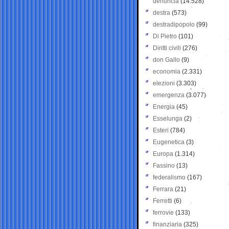
denuncia
(14.528)
destra
(573)
destradipopolo
(99)
Di Pietro
(101)
Diritti civili
(276)
don Gallo
(9)
economia
(2.331)
elezioni
(3.303)
emergenza
(3.077)
Energia
(45)
Esselunga
(2)
Esteri
(784)
Eugenetica
(3)
Europa
(1.314)
Fassino
(13)
federalismo
(167)
Ferrara
(21)
Ferretti
(6)
ferrovie
(133)
finanziaria
(325)