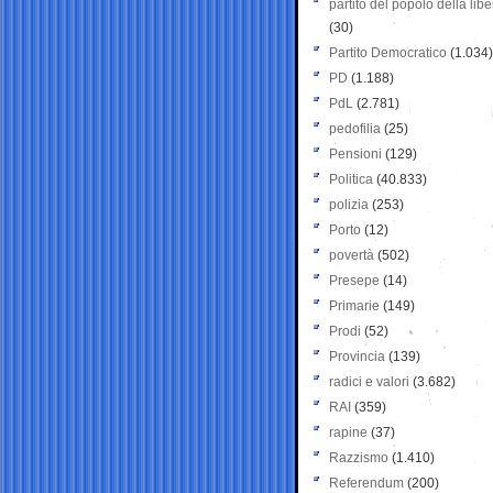
partito del popolo della libe
(30)
Partito Democratico
(1.034)
PD
(1.188)
PdL
(2.781)
pedofilia
(25)
Pensioni
(129)
Politica
(40.833)
polizia
(253)
Porto
(12)
povertà
(502)
Presepe
(14)
Primarie
(149)
Prodi
(52)
Provincia
(139)
radici e valori
(3.682)
RAI
(359)
rapine
(37)
Razzismo
(1.410)
Referendum
(200)