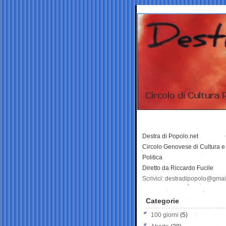
Destra di Popolo.net
Circolo Genovese di Cultura e
Politica
Diretto da Riccardo Fucile
Scrivici: destradipopolo@gma
Categorie
100 giorni
(5)