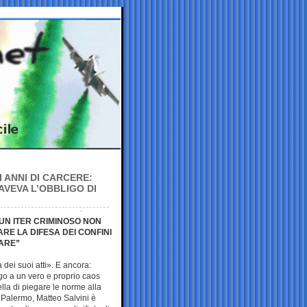
 ANNI DI CARCERE:
AVEVA L’OBBLIGO DI
 UN ITER CRIMINOSO NON
RE LA DIFESA DEI CONFINI
MARE”
 dei suoi atti». E ancora:
go a un vero e proprio caos
ella di piegare le norme alla
di Palermo, Matteo Salvini è