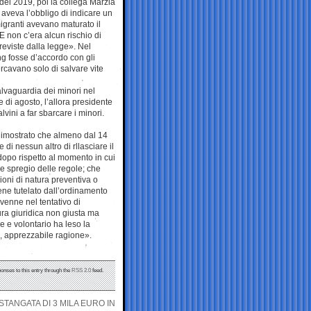
 del 2019, poi la collega Marzia
i aveva l’obbligo di indicare un
igranti avevano maturato il
 E non c’era alcun rischio di
previste dalla legge». Nel
Ong fosse d’accordo con gli
rcavano solo di salvare vite
salvaguardia dei minori nel
e di agosto, l’allora presidente
vini a far sbarcare i minori.
dimostrato che almeno dal 14
 di nessun altro di rllasciare il
dopo rispetto al momento in cui
le spregio delle regole; che
oni di natura preventiva o
bene tutelato dall’ordinamento
venne nel tentativo di
ura giuridica non giusta ma
 e volontario ha leso la
, apprezzabile ragione».
ponses to this entry through the
RSS 2.0
feed.
TANGATA DI 3 MILA EURO IN