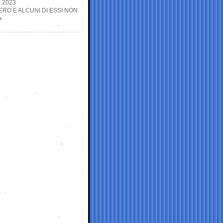
 2023
RO E ALCUNI DI ESSI NON
»