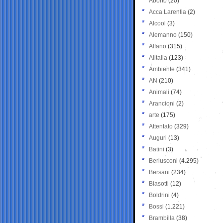
Aborto
(20)
Acca Larentia
(2)
Alcool
(3)
Alemanno
(150)
Alfano
(315)
Alitalia
(123)
Ambiente
(341)
AN
(210)
Animali
(74)
Arancioni
(2)
arte
(175)
Attentato
(329)
Auguri
(13)
Batini
(3)
Berlusconi
(4.295)
Bersani
(234)
Biasotti
(12)
Boldrini
(4)
Bossi
(1.221)
Brambilla
(38)