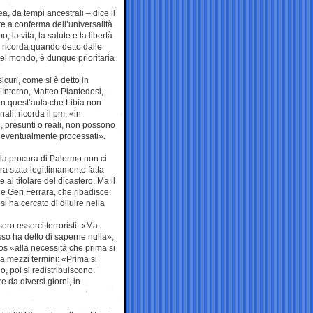
a, da tempi ancestrali – dice il
re a conferma dell’universalità
, la vita, la salute e la libertà
o ricorda quando detto dalle
del mondo, è dunque prioritaria
curi, come si è detto in
l’Interno, Matteo Piantedosi,
 in quest’aula che Libia non
ali, ricorda il pm, «in
i, presunti o reali, non possono
, eventualmente processati».
er la procura di Palermo non ci
a stata legittimamente fatta
al titolare del dicastero. Ma il
ce Geri Ferrara, che ribadisce:
i ha cercato di diluire nella
ero esserci terroristi: «Ma
sso ha detto di saperne nulla»,
os «alla necessità che prima si
sa mezzi termini: «Prima si
, poi si redistribuiscono.
re da diversi giorni, in