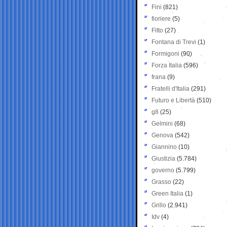
Fini
(821)
fioriere
(5)
Fitto
(27)
Fontana di Trevi
(1)
Formigoni
(90)
Forza Italia
(596)
frana
(9)
Fratelli d'Italia
(291)
Futuro e Libertà
(510)
g8
(25)
Gelmini
(68)
Genova
(542)
Giannino
(10)
Giustizia
(5.784)
governo
(5.799)
Grasso
(22)
Green Italia
(1)
Grillo
(2.941)
Idv
(4)