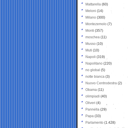
Mattarella
(60)
Meloni
(14)
Milano
(300)
Montezemolo
(7)
Monti
(357)
moschea
(11)
Musso
(10)
Muti
(10)
Napoli
(319)
Napolitano
(220)
no global
(5)
notte bianca
(3)
Nuovo Centrodestra
(2)
Obama
(11)
olimpiadi
(40)
Oliveri
(4)
Pannella
(29)
Papa
(33)
Parlamento
(1.428)