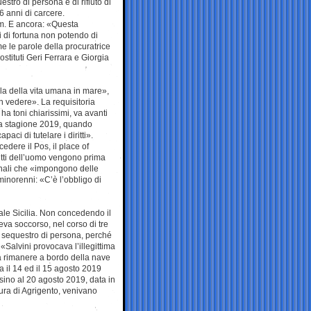
stro di persona e di rifiuto di
 6 anni di carcere.
pm. E ancora: «Questa
ni di fortuna non potendo di
e le parole della procuratrice
stituti Geri Ferrara e Giorgia
ela della vita umana in mare»,
n vedere». La requisitoria
ha toni chiarissimi, va avanti
ica stagione 2019, quando
ci di tutelare i diritti».
edere il Pos, il place of
iritti dell’uomo vengono prima
ionali che «impongono delle
 minorenni: «C’è l’obbligo di
nale Sicilia. Non concedendo il
eva soccorso, nel corso di tre
er sequestro di persona, perché
 «Salvini provocava l’illegittima
 a rimanere a bordo della nave
 il 14 ed il 15 agosto 2019
i sino al 20 agosto 2019, data in
cura di Agrigento, venivano