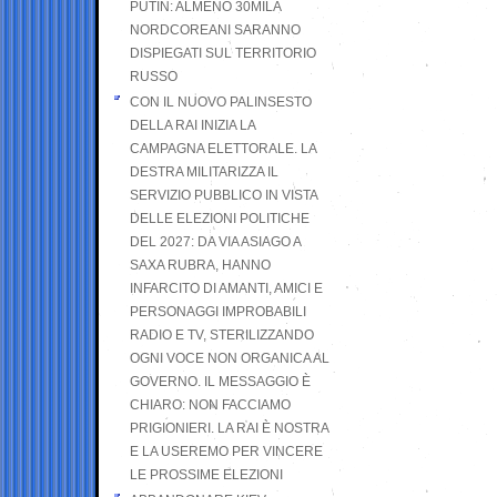
PUTIN: ALMENO 30MILA
NORDCOREANI SARANNO
DISPIEGATI SUL TERRITORIO
RUSSO
CON IL NUOVO PALINSESTO
DELLA RAI INIZIA LA
CAMPAGNA ELETTORALE. LA
DESTRA MILITARIZZA IL
SERVIZIO PUBBLICO IN VISTA
DELLE ELEZIONI POLITICHE
DEL 2027: DA VIA ASIAGO A
SAXA RUBRA, HANNO
INFARCITO DI AMANTI, AMICI E
PERSONAGGI IMPROBABILI
RADIO E TV, STERILIZZANDO
OGNI VOCE NON ORGANICA AL
GOVERNO. IL MESSAGGIO È
CHIARO: NON FACCIAMO
PRIGIONIERI. LA RAI È NOSTRA
E LA USEREMO PER VINCERE
LE PROSSIME ELEZIONI