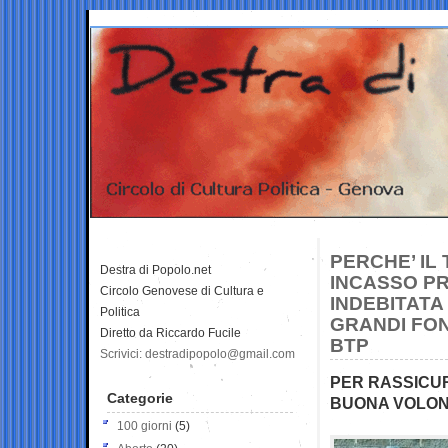
PERCHE’ IL
Destra di Popolo.net
INCASSO PRE
Circolo Genovese di Cultura e
INDEBITATA
Politica
GRANDI FON
Diretto da Riccardo Fucile
BTP
Scrivici: destradipopolo@gmail.com
PER RASSICUR
Categorie
BUONA VOLONT
100 giorni
(5)