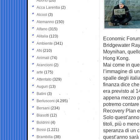
Aborto
(20)
Acca Larentia
(2)
Alcool
(3)
Alemanno
(150)
Alfano
(315)
Alitalia
(123)
Economic Forum d
Ambiente
(341)
Bridgewater Ray 
AN
(210)
Moynihan, quello
Hong Kong.
Animali
(74)
Mai come in que
Arancioni
(2)
l’immagine di un
arte
(175)
spalle degli ita
Attentato
(329)
finanza dice che 
Auguri
(13)
era previsto al 1
Batini
(3)
appena mezzo pun
Berlusconi
(4.295)
potremo contare s
Bersani
(234)
Recovery Plan e
Biasotti
(12)
Solo quest’anno i
Boldrini
(4)
titoli, più o me
Bossi
(1.221)
speranza di un ca
quest’anno sarà 
Brambilla
(38)