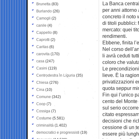
La Banca centra
Brunetta
(83)
per anni attorno
Burlando
(26)
concreto il noto 
Camogli
(2)
di titoli pubblici:
canile
(4)
mercato: quei tito
Cappello
(8)
rendimenti.
Caprotti
(2)
Ebbene, finita l’e
Caritas
(6)
Nel corso dell’an
carovita
(170)
li avrà ceduti tut
casa
(247)
coloro che valuta
Le precondizioni
Casini
(119)
lieve. È la ragio
Centrodestra in Liguria
(35)
privatizzazioni en
Chiesa
(276)
quota seppur min
Cina
(10)
Fin qui l’unico p
Comune
(342)
cento del Monte 
Coop
(7)
sul serio occorre
Cossiga
(7)
citato espressame
Costume
(5.581)
decisioni che ri
criminalità
(1.402)
cessione di un t
democratici e progressisti
(19)
essere più lungh