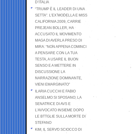
D’ITALIA
“TRUMP È IL LEADER DI UNA
SETTA”. L’EX MODELLA E MISS
CALIFORNIA 2009, CARRIE
PREJEAN BOLLER, HA
ACCUSATO IL MOVIMENTO
MAGA DI AVERLA PRESO DI
MIRA: “NON APPENA COMINCI
A PENSARE CON LA TUA
TESTA, A USARE IL BUON
SENSO E A METTERE IN
DISCUSSIONE LA
NARRAZIONE DOMINANTE,
VIENI EMARGINATO”
ILARIA CUCCHI E FABIO
ANSELMO SI SPOSANO; LA
SENATRICE DI AVS E
L’AVVOCATO INSIEME DOPO
LE BTTGLIE SULLA MORTE DI
STEFANO
KIM, IL SERVO SCIOCCO DI