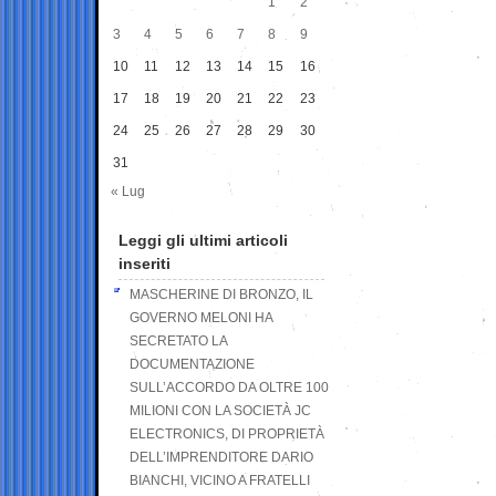
1
2
3
4
5
6
7
8
9
10
11
12
13
14
15
16
17
18
19
20
21
22
23
24
25
26
27
28
29
30
31
« Lug
Leggi gli ultimi articoli
inseriti
MASCHERINE DI BRONZO, IL
GOVERNO MELONI HA
SECRETATO LA
DOCUMENTAZIONE
SULL’ACCORDO DA OLTRE 100
MILIONI CON LA SOCIETÀ JC
ELECTRONICS, DI PROPRIETÀ
DELL’IMPRENDITORE DARIO
BIANCHI, VICINO A FRATELLI