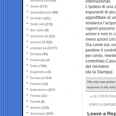
denuncia
(14.528)
internazionali.
L’ipotesi di una
destra
(573)
esponenti di alc
destradipopolo
(99)
approfittare di u
Di Pietro
(101)
sostanza l’acquis
Diritti civili
(276)
ragioni possono 
don Gallo
(9)
azioni e non in c
economia
(2.331)
meno azioni circo
elezioni
(3.303)
Sia come sia, un
emergenza
(3.077)
perdere il contro
Energia
(45)
per cento, mentre
Esselunga
(2)
controllata Cassa
del ministero
Esteri
(784)
(da la Stampa)
Eugenetica
(3)
Europa
(1.314)
This entry was posted 
Fassino
(13)
responses to this entr
federalismo
(167)
Ferrara
(21)
«
LE COSTE ITAL
Ferretti
(6)
DOPO LA SARDEGN
ferrovie
(133)
Leave a Rep
finanziaria
(325)