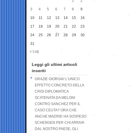
1
2
3
4
5
6
7
8
9
10
11
12
13
14
15
16
17
18
19
20
21
22
23
24
25
26
27
28
29
30
31
« Lug
Leggi gli ultimi articoli
inseriti
GRAZIE GIORGIA! L’UNICO
EFFETTO CONCRETO DELLA
CRISI DIPLOMATICA
SCATENATA DA MELONI
CONTRO SANCHEZ PER IL
CASO CEUTA? ORA CHE
ANCHE MADRID HA SOSPESO
SCHENGEN PER CHI ARRIVA
DAL NOSTRO PAESE, GLI