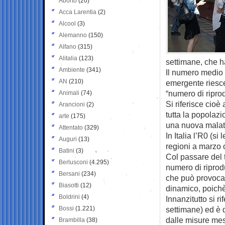
Aborto
(20)
Acca Larentia
(2)
Alcool
(3)
Alemanno
(150)
Alfano
(315)
Alitalia
(123)
settimane, che ha
Ambiente
(341)
Il numero medio 
AN
(210)
emergente riesce 
“numero di riprod
Animali
(74)
Si riferisce cioè 
Arancioni
(2)
tutta la popolazio
arte
(175)
una nuova malatt
Attentato
(329)
In Italia l’R0 (s
Auguri
(13)
regioni a marzo o
Batini
(3)
Col passare del t
Berlusconi
(4.295)
numero di riprod
Bersani
(234)
che può provocar
Biasotti
(12)
dinamico, poichè 
Boldrini
(4)
Innanzitutto si r
Bossi
(1.221)
settimane) ed è 
dalle misure mes
Brambilla
(38)