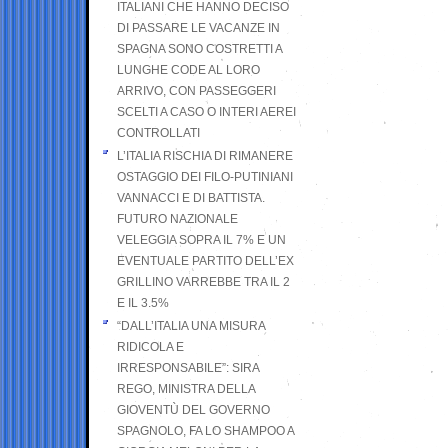
ITALIANI CHE HANNO DECISO
DI PASSARE LE VACANZE IN
SPAGNA SONO COSTRETTI A
LUNGHE CODE AL LORO
ARRIVO, CON PASSEGGERI
SCELTI A CASO O INTERI AEREI
CONTROLLATI
L’ITALIA RISCHIA DI RIMANERE
OSTAGGIO DEI FILO-PUTINIANI
VANNACCI E DI BATTISTA.
FUTURO NAZIONALE
VELEGGIA SOPRA IL 7% E UN
EVENTUALE PARTITO DELL’EX
GRILLINO VARREBBE TRA IL 2
E IL 3.5%
“DALL’ITALIA UNA MISURA
RIDICOLA E
IRRESPONSABILE”: SIRA
REGO, MINISTRA DELLA
GIOVENTÙ DEL GOVERNO
SPAGNOLO, FA LO SHAMPOO A