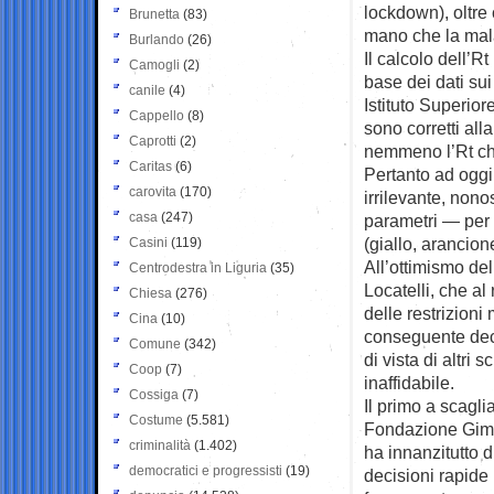
lockdown), oltre
Brunetta
(83)
mano che la malat
Burlando
(26)
Il calcolo dell’
Camogli
(2)
base dei dati sui
canile
(4)
Istituto Superior
Cappello
(8)
sono corretti all
Caprotti
(2)
nemmeno l’Rt ch
Caritas
(6)
Pertanto ad oggi
carovita
(170)
irrilevante, nono
casa
(247)
parametri — per d
(giallo, arancion
Casini
(119)
All’ottimismo de
Centrodestra in Liguria
(35)
Locatelli, che al
Chiesa
(276)
delle restrizioni
Cina
(10)
conseguente dece
Comune
(342)
di vista di altri
Coop
(7)
inaffidabile.
Cossiga
(7)
Il primo a scagli
Costume
(5.581)
Fondazione Gimb
criminalità
(1.402)
ha innanzitutto d
democratici e progressisti
(19)
decisioni rapide 