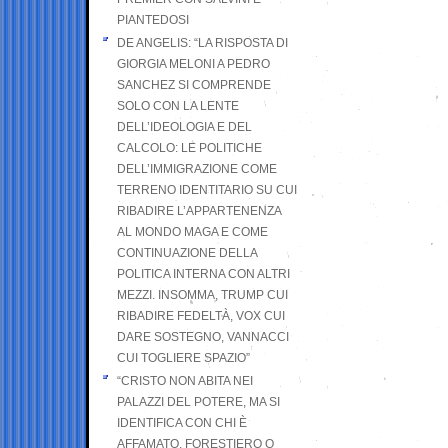
PIANTEDOSI
DE ANGELIS: “LA RISPOSTA DI
GIORGIA MELONI A PEDRO
SANCHEZ SI COMPRENDE
SOLO CON LA LENTE
DELL’IDEOLOGIA E DEL
CALCOLO: LE POLITICHE
DELL’IMMIGRAZIONE COME
TERRENO IDENTITARIO SU CUI
RIBADIRE L’APPARTENENZA
AL MONDO MAGA E COME
CONTINUAZIONE DELLA
POLITICA INTERNA CON ALTRI
MEZZI. INSOMMA, TRUMP CUI
RIBADIRE FEDELTÀ, VOX CUI
DARE SOSTEGNO, VANNACCI
CUI TOGLIERE SPAZIO”
“CRISTO NON ABITA NEI
PALAZZI DEL POTERE, MA SI
IDENTIFICA CON CHI È
AFFAMATO, FORESTIERO O