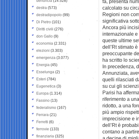
denuncia
(14.528)
fa, presenta numer
calcolato su circ
destra
(573)
Regioni non comu
destradipopolo
(99)
significativa sott
Di Pietro
(101)
Ancora più incisi
Diritti civili
(276)
internazionale e 
don Gallo
(9)
queste ultime se
economia
(2.331)
dell’Rt stimato 
elezioni
(3.303)
preoccupante del
emergenza
(3.077)
ha scritto lo scie
Energia
(45)
In precedenza, d
Esselunga
(2)
Annunziata, avev
quelli rilasciati
Esteri
(784)
su cui gli scienz
Eugenetica
(3)
Parisi ha afferma
Europa
(1.314)
riferimento a una
Fassino
(13)
ridotto, a una fo
federalismo
(167)
più ampio rispet
Ferrara
(21)
imprecisione e in
Ferretti
(6)
dell’Rt è probab
ferrovie
(133)
contano a partir
finanziaria
(325)
a decine di migli