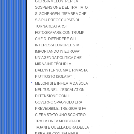
GIORGIA MELONI PER LA
SOSPENSIONE DEL TRATTATO
SI SCHENGEN: “SEMBRA CHE
SIA PIÙ PREOCCUPATA DI
TORNARE A FARSI
FOTOGRAFARE CON TRUMP
CHE DI DIFENDERE GLI
INTERESSI EUROPEI. STA
IMPORTANDO IN EUROPA
UN’AGENDA POLITICA CHE
MIRA A INDEBOLIRLA
DALL’INTERNO. MA È RIMASTA
PIUTTOSTO ISOLATA”
MELONI SI È INFILATA DA SOLA
NEL TUNNEL. L’ESCALATION
DI TENSIONE CON IL
GOVERNO SPAGNOLO ERA
PREVEDIBILE: TRE GIORNI FA
C’ERA STATO UNO SCONTRO
TRA LA LINEA MORBIDA DI
TAJANI E QUELLA DURA DELLA
PREMIER CON SALVINI E