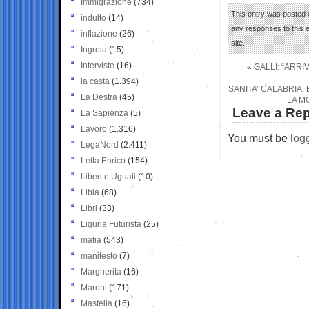
Immigrazione
(734)
This entry was posted 
indulto
(14)
any responses to this 
inflazione
(26)
site.
Ingroia
(15)
Interviste
(16)
«
GALLI: “ARRI
la casta
(1.394)
SANITA’ CALABRIA,
La Destra
(45)
LA M
Leave a Rep
La Sapienza
(5)
Lavoro
(1.316)
You must be
log
LegaNord
(2.411)
Letta Enrico
(154)
Liberi e Uguali
(10)
Libia
(68)
Libri
(33)
Liguria Futurista
(25)
mafia
(543)
manifesto
(7)
Margherita
(16)
Maroni
(171)
Mastella
(16)