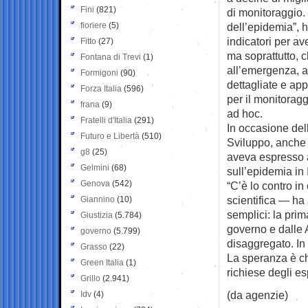
Fini
(821)
di monitoraggio.
fioriere
(5)
dell’epidemia”, h
indicatori per a
Fitto
(27)
ma soprattutto, ch
Fontana di Trevi
(1)
all’emergenza, a
Formigoni
(90)
dettagliate e app
Forza Italia
(596)
per il monitorag
frana
(9)
ad hoc.
Fratelli d'Italia
(291)
In occasione del
Futuro e Libertà
(510)
Sviluppo, anche 
g8
(25)
aveva espresso a
Gelmini
(68)
sull’epidemia in I
Genova
(542)
“C’è lo contro in
scientifica — h
Giannino
(10)
semplici: la prim
Giustizia
(5.784)
governo e dalle 
governo
(5.799)
disaggregato. In 
Grasso
(22)
La speranza è che
Green Italia
(1)
richiese degli es
Grillo
(2.941)
(da agenzie)
Idv
(4)