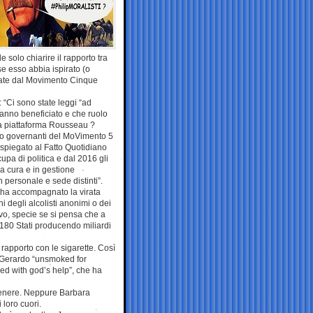
 solo chiarire il rapporto tra
e esso abbia ispirato (o
votate dal Movimento Cinque
 “Ci sono state leggi “ad
hanno beneficiato e che ruolo
 la piattaforma Rousseau ?
ti o governanti del MoVimento 5
 spiegato al Fatto Quotidiano
a di politica e dal 2016 gli
a cura e in gestione
personale e sede distinti”.
s ha accompagnato la virata
 degli alcolisti anonimi o dei
vo, specie se si pensa che a
i 180 Stati producendo miliardi
rapporto con le sigarette. Così
, Gerardo “unsmoked for
d with god’s help”, che ha
enere. Neppure Barbara
 loro cuori.