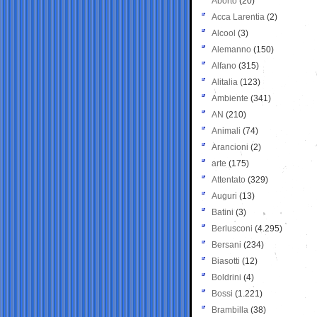
Aborto
(20)
Acca Larentia
(2)
Alcool
(3)
Alemanno
(150)
Alfano
(315)
Alitalia
(123)
Ambiente
(341)
AN
(210)
Animali
(74)
Arancioni
(2)
arte
(175)
Attentato
(329)
Auguri
(13)
Batini
(3)
Berlusconi
(4.295)
Bersani
(234)
Biasotti
(12)
Boldrini
(4)
Bossi
(1.221)
Brambilla
(38)