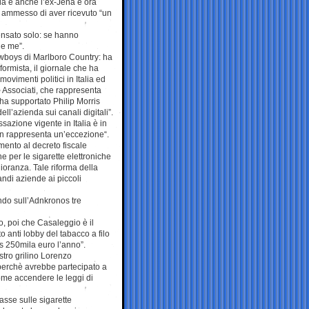
da è anche l’ex-Jena e ora
 ammesso di aver ricevuto “un
pensato solo: se hanno
he me”.
 Cowboys di Marlboro Country: ha
formista, il giornale che ha
ovimenti politici in Italia ed
o Associati, che rappresenta
 ha supportato Philip Morris
l’azienda sui canali digitali”.
assazione vigente in Italia è in
non rappresenta un’eccezione“.
mento al decreto fiscale
e per le sigarette elettroniche
ioranza. Tale riforma della
randi aziende ai piccoli
ando sull’Adnkronos tre
o, poi che Casaleggio è il
o anti lobby del tabacco a filo
s 250mila euro l’anno”.
istro grilino Lorenzo
, perchè avrebbe partecipato a
come accendere le leggi di
tasse sulle sigarette