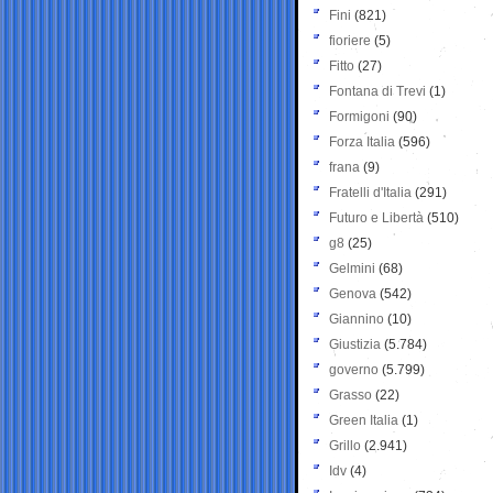
Fini
(821)
fioriere
(5)
Fitto
(27)
Fontana di Trevi
(1)
Formigoni
(90)
Forza Italia
(596)
frana
(9)
Fratelli d'Italia
(291)
Futuro e Libertà
(510)
g8
(25)
Gelmini
(68)
Genova
(542)
Giannino
(10)
Giustizia
(5.784)
governo
(5.799)
Grasso
(22)
Green Italia
(1)
Grillo
(2.941)
Idv
(4)