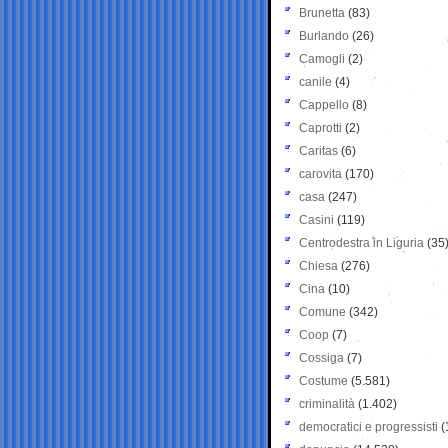
Brunetta
(83)
Burlando
(26)
Camogli
(2)
canile
(4)
Cappello
(8)
Caprotti
(2)
Caritas
(6)
carovita
(170)
casa
(247)
Casini
(119)
Centrodestra in Liguria
(35
Chiesa
(276)
Cina
(10)
Comune
(342)
Coop
(7)
Cossiga
(7)
Costume
(5.581)
criminalità
(1.402)
democratici e progressisti
(