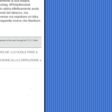
nalmente la sua doppia
shtag: #PhilipMoralisti.
io abbia effettivamente avuto
zionali del tabacco, ma
esse ora registrare un’altra
ue sigarette invece che Marlboro
sponses to this entry through the
RSS 2.0
feed.
ERCHE’ LUI VUOLE FARE IL
GAZIONE ALLA CORRUZIONE
»