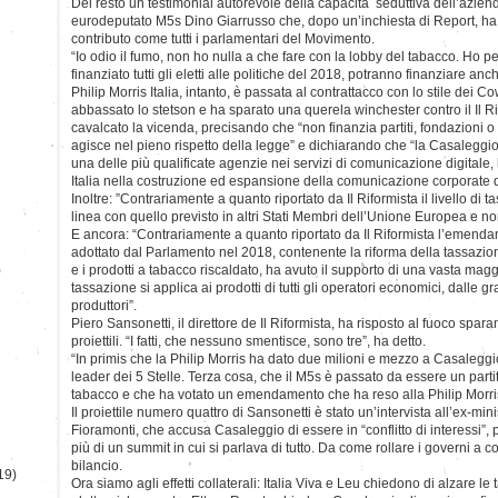
Del resto un testimonial autorevole della capacità seduttiva dell’azien
eurodeputato M5s Dino Giarrusso che, dopo un’inchiesta di Report, ha
contributo come tutti i parlamentari del Movimento.
“Io odio il fumo, non ho nulla a che fare con la lobby del tabacco. Ho 
finanziato tutti gli eletti alle politiche del 2018, potranno finanziare anc
Philip Morris Italia, intanto, è passata al contrattacco con lo stile dei
abbassato lo stetson e ha sparato una querela winchester contro il Il Ri
cavalcato la vicenda, precisando che “non finanzia partiti, fondazioni o m
agisce nel pieno rispetto della legge” e dichiarando che “la Casaleggi
una delle più qualificate agenzie nei servizi di comunicazione digitale,
Italia nella costruzione ed espansione della comunicazione corporate del
Inoltre: ”Contrariamente a quanto riportato da Il Riformista il livello di t
linea con quello previsto in altri Stati Membri dell’Unione Europea e 
E ancora: “Contrariamente a quanto riportato da Il Riformista l’emenda
adottato dal Parlamento nel 2018, contenente la riforma della tassazion
)
e i prodotti a tabacco riscaldato, ha avuto il supporto di una vasta magg
tassazione si applica ai prodotti di tutti gli operatori economici, dalle g
produttori”.
Piero Sansonetti, il direttore de Il Riformista, ha risposto al fuoco spar
proiettili. “I fatti, che nessuno smentisce, sono tre”, ha detto.
“In primis che la Philip Morris ha dato due milioni e mezzo a Casaleggi
leader dei 5 Stelle. Terza cosa, che il M5s è passato da essere un partit
tabacco e che ha votato un emendamento che ha reso alla Philip Morri
Il proiettile numero quattro di Sansonetti è stato un’intervista all’ex-min
Fioramonti, che accusa Casaleggio di essere in “conflitto di interessi”
più di un summit in cui si parlava di tutto. Da come rollare i governi a 
bilancio.
19)
Ora siamo agli effetti collaterali: Italia Viva e Leu chiedono di alzare le 