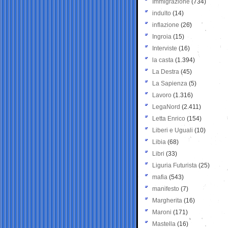
Immigrazione
(734)
indulto
(14)
inflazione
(26)
Ingroia
(15)
Interviste
(16)
la casta
(1.394)
La Destra
(45)
La Sapienza
(5)
Lavoro
(1.316)
LegaNord
(2.411)
Letta Enrico
(154)
Liberi e Uguali
(10)
Libia
(68)
Libri
(33)
Liguria Futurista
(25)
mafia
(543)
manifesto
(7)
Margherita
(16)
Maroni
(171)
Mastella
(16)