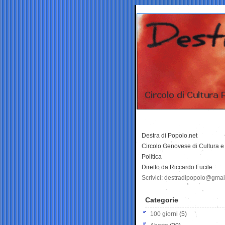
Destra di Popolo.net
Circolo Genovese di Cultura e
Politica
Diretto da Riccardo Fucile
Scrivici: destradipopolo@gma
Categorie
100 giorni
(5)