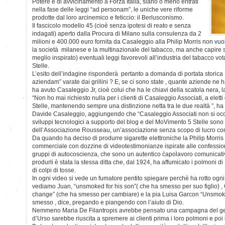
Potere e di avvicinamento a Forza Italia, siano o meno entrati
nella fase delle leggi “ad personam”, le uniche vere riforme
prodotte dal loro arcinemico e feticcio: il Berlusconismo.
Il fascicolo modello 45 (cioè senza ipotesi di reato e senza
indagati) aperto dalla Procura di Milano sulla consulenza da 2
milioni e 400.000 euro fornita da Casaleggio alla Philip Morris non vuole
la società milanese e la multinazionale del tabacco, ma anche capire s
meglio inspirato) eventuali leggi favorevoli all’industria del tabacco 
Stelle.
L’esito dell’indagine risponderà pertanto a domanda di portata storica :
aziendam” varate dai grillini ? E, se ci sono state , quante aziende ne 
ha avuto Casaleggio Jr, cioè colui che ha le chiavi della scatola nera,
“Non ho mai richiesto nulla per i clienti di Casaleggio Associati, a elet
Stelle, mantenendo sempre una distinzione netta tra le due realtà ”, ha
Davide Casaleggio, aggiungendo che “Casaleggio Associati non si occup
sviluppi tecnologici a supporto del blog e del MoVimento 5 Stelle sono 
dell’Associazione Rousseau, un’associazione senza scopo di lucro con 
Da quando ha deciso di produrre sigarette elettroniche la Philip Morri
commerciale con dozzine di videotestimonianze ispirate alle confessioni
gruppi di autocoscienza, che sono un autentico capolavoro comunicati
produrli è stata la stessa ditta che, dal 1924, ha affumicato i polmoni d
di colpi di tosse.
In ogni video si vede un fumatore pentito spiegare perchè ha rotto ogni 
vediamo Juan, “unsmoked for his son”( che ha smesso per suo figlio) 
change” (che ha smesso per cambiare) e la pia Luisa Garcon “Unsmoke
smesso , dice, pregando e piangendo con l’aiuto di Dio.
Nemmeno Maria De Filantropis avrebbe pensato una campagna del g
d’Urso sarebbe riuscita a spremere ai clienti prima i loro polmoni e poi i