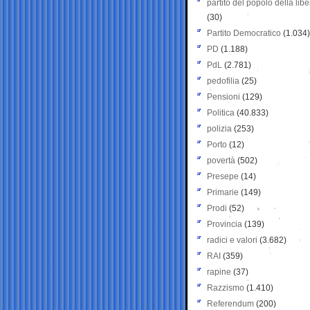
partito del popolo della libe
(30)
Partito Democratico
(1.034)
PD
(1.188)
PdL
(2.781)
pedofilia
(25)
Pensioni
(129)
Politica
(40.833)
polizia
(253)
Porto
(12)
povertà
(502)
Presepe
(14)
Primarie
(149)
Prodi
(52)
Provincia
(139)
radici e valori
(3.682)
RAI
(359)
rapine
(37)
Razzismo
(1.410)
Referendum
(200)