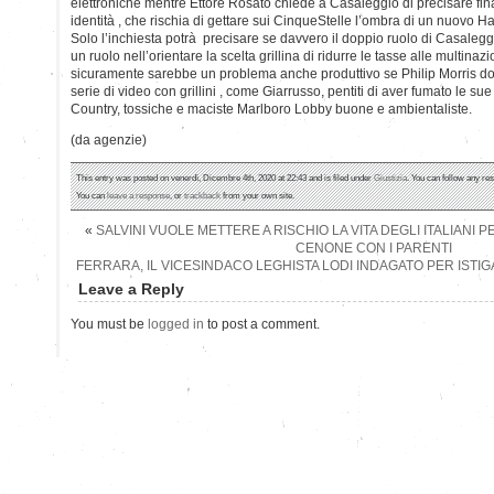
elettroniche mentre Ettore Rosato chiede a Casaleggio di precisare fi
identità , che rischia di gettare sui CinqueStelle l’ombra di un nuovo Ha
Solo l’inchiesta potrà precisare se davvero il doppio ruolo di Casalegg
un ruolo nell’orientare la scelta grillina di ridurre le tasse alle multina
sicuramente sarebbe un problema anche produttivo se Philip Morris dov
serie di video con grillini , come Giarrusso, pentiti di aver fumato le s
Country, tossiche e maciste Marlboro Lobby buone e ambientaliste.
(da agenzie)
This entry was posted on venerdì, Dicembre 4th, 2020 at 22:43 and is filed under
Giustizia
. You can follow any re
You can
leave a response
, or
trackback
from your own site.
«
SALVINI VUOLE METTERE A RISCHIO LA VITA DEGLI ITALIANI P
CENONE CON I PARENTI
FERRARA, IL VICESINDACO LEGHISTA LODI INDAGATO PER ISTI
Leave a Reply
You must be
logged in
to post a comment.