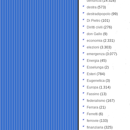
denuncia
(14.528)
destra
(573)
destradipopolo
(99)
Di Pietro
(101)
Diritti civili
(276)
don Gallo
(9)
economia
(2.331)
elezioni
(3.303)
emergenza
(3.077)
Energia
(45)
Esselunga
(2)
Esteri
(784)
Eugenetica
(3)
Europa
(1.314)
Fassino
(13)
federalismo
(167)
Ferrara
(21)
Ferretti
(6)
ferrovie
(133)
finanziaria
(325)