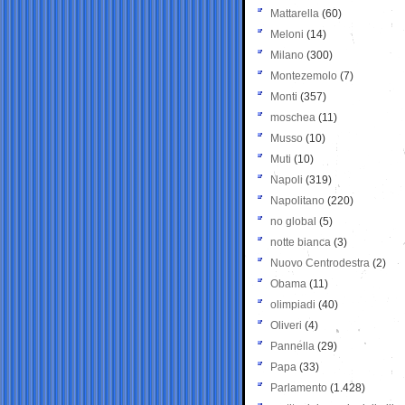
Mattarella
(60)
Meloni
(14)
Milano
(300)
Montezemolo
(7)
Monti
(357)
moschea
(11)
Musso
(10)
Muti
(10)
Napoli
(319)
Napolitano
(220)
no global
(5)
notte bianca
(3)
Nuovo Centrodestra
(2)
Obama
(11)
olimpiadi
(40)
Oliveri
(4)
Pannella
(29)
Papa
(33)
Parlamento
(1.428)