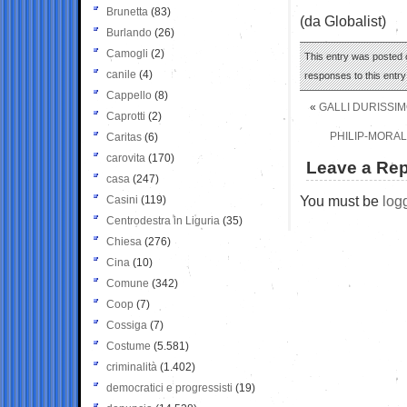
Brunetta
(83)
(da Globalist)
Burlando
(26)
Camogli
(2)
This entry was posted 
canile
(4)
responses to this entr
Cappello
(8)
«
GALLI DURISSIM
Caprotti
(2)
PHILIP-MORAL
Caritas
(6)
carovita
(170)
Leave a Rep
casa
(247)
You must be
log
Casini
(119)
Centrodestra in Liguria
(35)
Chiesa
(276)
Cina
(10)
Comune
(342)
Coop
(7)
Cossiga
(7)
Costume
(5.581)
criminalità
(1.402)
democratici e progressisti
(19)