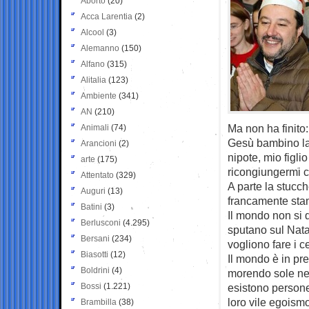
Aborto
(20)
Acca Larentia
(2)
Alcool
(3)
Alemanno
(150)
Alfano
(315)
Alitalia
(123)
Ambiente
(341)
AN
(210)
Ma non ha finito:
Animali
(74)
Gesù bambino la 
Arancioni
(2)
nipote, mio figli
arte
(175)
ricongiungermi c
Attentato
(329)
A parte la stucc
Auguri
(13)
francamente stanc
Batini
(3)
Il mondo non si d
Berlusconi
(4.295)
sputano sul Natale
Bersani
(234)
vogliono fare i 
Biasotti
(12)
Il mondo è in p
Boldrini
(4)
morendo sole neg
Bossi
(1.221)
esistono persone
loro vile egoism
Brambilla
(38)