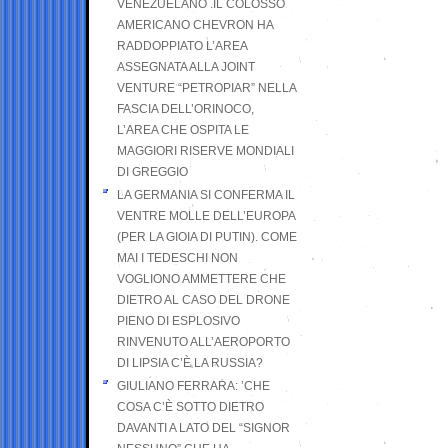
VENEZUELANO .IL COLOSSO
AMERICANO CHEVRON HA
RADDOPPIATO L’AREA
ASSEGNATA ALLA JOINT
VENTURE “PETROPIAR” NELLA
FASCIA DELL’ORINOCO,
L’AREA CHE OSPITA LE
MAGGIORI RISERVE MONDIALI
DI GREGGIO
LA GERMANIA SI CONFERMA IL
VENTRE MOLLE DELL’EUROPA
(PER LA GIOIA DI PUTIN). COME
MAI I TEDESCHI NON
VOGLIONO AMMETTERE CHE
DIETRO AL CASO DEL DRONE
PIENO DI ESPLOSIVO
RINVENUTO ALL’AEROPORTO
DI LIPSIA C’È LA RUSSIA?
GIULIANO FERRARA: ’CHE
COSA C’È SOTTO DIETRO
DAVANTI A LATO DEL “SIGNOR