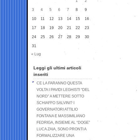
1
2
3
4
5
6
7
8
9
10
11
12
13
14
15
16
17
18
19
20
21
22
23
24
25
26
27
28
29
30
31
« Lug
Leggi gli ultimi articoli
inseriti
CE LA FARANNO QUESTA
VOLTA I PAVIDI LEGHISTI “DEL
NORD” A METTERE SOTTO
SCHIAFFO SALVINI? I
GOVERNATORI ATTILIO
FONTANA E MASSIMILIANO
FEDRIGA, INSIEME AL “DOGE”
LUCA ZAIA, SONO PRONTI A
FORMALIZZARE UNA