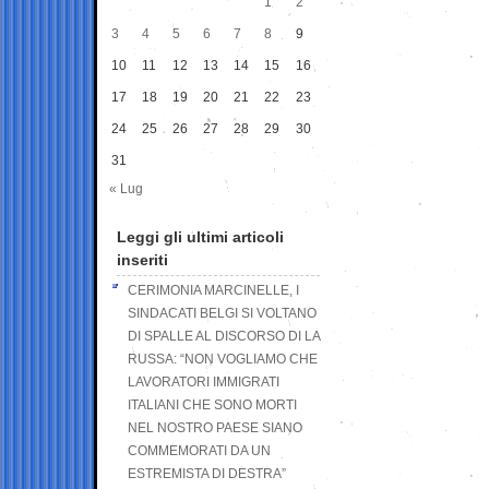
1
2
3
4
5
6
7
8
9
10
11
12
13
14
15
16
17
18
19
20
21
22
23
24
25
26
27
28
29
30
31
« Lug
Leggi gli ultimi articoli
inseriti
CERIMONIA MARCINELLE, I
SINDACATI BELGI SI VOLTANO
DI SPALLE AL DISCORSO DI LA
RUSSA: “NON VOGLIAMO CHE
LAVORATORI IMMIGRATI
ITALIANI CHE SONO MORTI
NEL NOSTRO PAESE SIANO
COMMEMORATI DA UN
ESTREMISTA DI DESTRA”