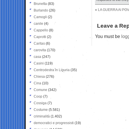
Brunetta
(83)
«
LA GUERRA AI PO
Burlando
(26)
Camogli
(2)
canile
(4)
Leave a Rep
Cappello
(8)
You must be
log
Caprotti
(2)
Caritas
(6)
carovita
(170)
casa
(247)
Casini
(119)
Centrodestra in Liguria
(35)
Chiesa
(276)
Cina
(10)
Comune
(342)
Coop
(7)
Cossiga
(7)
Costume
(5.581)
criminalità
(1.402)
democratici e progressisti
(19)