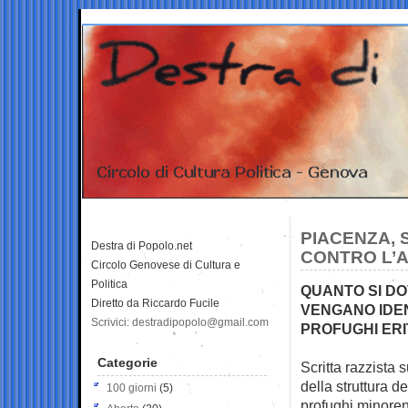
PIACENZA, 
Destra di Popolo.net
CONTRO L’A
Circolo Genovese di Cultura e
Politica
QUANTO SI DO
Diretto da Riccardo Fucile
VENGANO IDENT
Scrivici: destradipopolo@gmail.com
PROFUGHI ERI
Categorie
Scritta razzista 
della struttura
de
100 giorni
(5)
profughi minoren