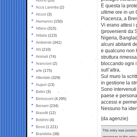
Aborto
(20)
È questa la prot
Acca Larentia
(2)
ultime ore in un
Alcool
(3)
Piacenza, a Bre
Alemanno
(150)
Vi erano attesi i
Alfano
(315)
(provenienti da 
Alitalia
(123)
Nigeria, Bangla
Ambiente
(341)
alcuni abitanti d
AN
(210)
e qualcuno non ha
struttura rimessa
Animali
(74)
bloccando ogni i
Arancioni
(2)
sull’altra.
arte
(175)
Sul muro la scrit
Attentato
(329)
in gestione la str
Auguri
(13)
Sono intervenuti
Batini
(3)
paese e personale
Berlusconi
(4.295)
accessi e permett
Bersani
(234)
Nessuno ha ident
Biasotti
(12)
(da agenzie)
Boldrini
(4)
Bossi
(1.221)
This entry was posted o
Brambilla
(38)
responses to this entr