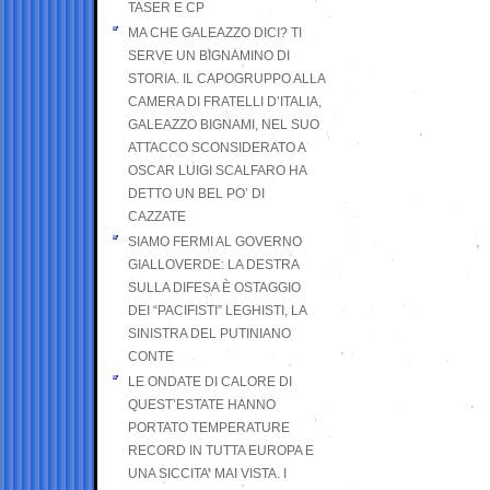
TASER E CP
MA CHE GALEAZZO DICI? TI
SERVE UN BIGNAMINO DI
STORIA. IL CAPOGRUPPO ALLA
CAMERA DI FRATELLI D’ITALIA,
GALEAZZO BIGNAMI, NEL SUO
ATTACCO SCONSIDERATO A
OSCAR LUIGI SCALFARO HA
DETTO UN BEL PO’ DI
CAZZATE
SIAMO FERMI AL GOVERNO
GIALLOVERDE: LA DESTRA
SULLA DIFESA È OSTAGGIO
DEI “PACIFISTI” LEGHISTI, LA
SINISTRA DEL PUTINIANO
CONTE
LE ONDATE DI CALORE DI
QUEST’ESTATE HANNO
PORTATO TEMPERATURE
RECORD IN TUTTA EUROPA E
UNA SICCITA’ MAI VISTA. I