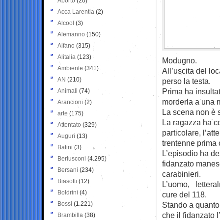
Aborto
(20)
Acca Larentia
(2)
Alcool
(3)
Alemanno
(150)
Alfano
(315)
Alitalia
(123)
Modugno.
Ambiente
(341)
All’uscita del lo
AN
(210)
perso la testa.
Prima ha insultat
Animali
(74)
morderla a una 
Arancioni
(2)
La scena non è s
arte
(175)
La ragazza ha co
Attentato
(329)
particolare, l’att
Auguri
(13)
trentenne prima
Batini
(3)
L’episodio ha de
Berlusconi
(4.295)
fidanzato manesc
Bersani
(234)
carabinieri.
Biasotti
(12)
L’uomo, letteralm
Boldrini
(4)
cure del 118.
Bossi
(1.221)
Stando a quanto 
che il fidanzato 
Brambilla
(38)