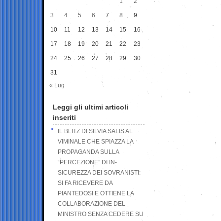
1
2
3
4
5
6
7
8
9
10
11
12
13
14
15
16
17
18
19
20
21
22
23
24
25
26
27
28
29
30
31
« Lug
Leggi gli ultimi articoli
inseriti
IL BLITZ DI SILVIA SALIS AL
VIMINALE CHE SPIAZZA LA
PROPAGANDA SULLA
“PERCEZIONE” DI IN-
SICUREZZA DEI SOVRANISTI:
SI FA RICEVERE DA
PIANTEDOSI E OTTIENE LA
COLLABORAZIONE DEL
MINISTRO SENZA CEDERE SU