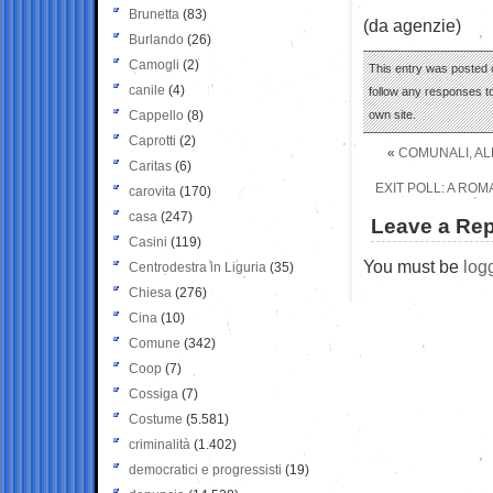
Brunetta
(83)
(da agenzie)
Burlando
(26)
Camogli
(2)
This entry was posted 
canile
(4)
follow any responses to
Cappello
(8)
own site.
Caprotti
(2)
«
COMUNALI, ALL
Caritas
(6)
EXIT POLL: A ROM
carovita
(170)
casa
(247)
Leave a Rep
Casini
(119)
You must be
log
Centrodestra in Liguria
(35)
Chiesa
(276)
Cina
(10)
Comune
(342)
Coop
(7)
Cossiga
(7)
Costume
(5.581)
criminalità
(1.402)
democratici e progressisti
(19)