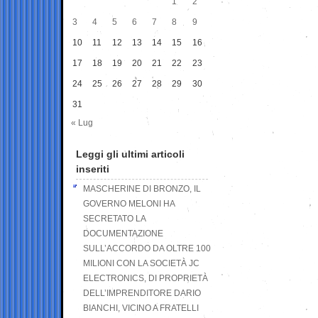
1
2
3
4
5
6
7
8
9
10
11
12
13
14
15
16
17
18
19
20
21
22
23
24
25
26
27
28
29
30
31
« Lug
Leggi gli ultimi articoli
inseriti
MASCHERINE DI BRONZO, IL
GOVERNO MELONI HA
SECRETATO LA
DOCUMENTAZIONE
SULL’ACCORDO DA OLTRE 100
MILIONI CON LA SOCIETÀ JC
ELECTRONICS, DI PROPRIETÀ
DELL’IMPRENDITORE DARIO
BIANCHI, VICINO A FRATELLI