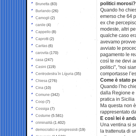
politici morosi?
Brunetta
(83)
Quando ho chiesto 
Burlando
(26)
emerso che 64 p
Camogli
(2)
ex che percepisco
canile
(4)
modeste, altri pe
Cappello
(8)
qualche caso era
Caprotti
(2)
avevamo provved
Caritas
(6)
avviato le proced
carovita
(170)
pagamento le reaz
casa
(247)
così te ne devi a
politici”, “noi s
Casini
(119)
comportasse l’es
Centrodestra in Liguria
(35)
Come è stato po
Chiesa
(276)
Quando l’ho chies
Cina
(10)
dalla Regione e l
Comune
(342)
pratica in Sicili
Coop
(7)
Ma questa non è 
Cossiga
(7)
rappresentato da
Costume
(5.581)
E così lei è an
criminalità
(1.402)
Una ventina si so
democratici e progressisti
(19)
la trattenuta di 