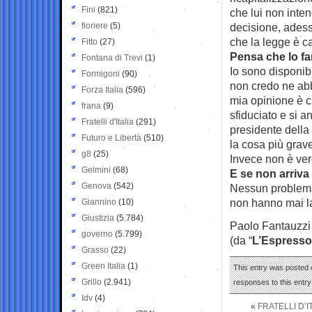
Fini
(821)
che lui non inte
fioriere
(5)
decisione, adess
che la legge è c
Fitto
(27)
Pensa che lo fa
Fontana di Trevi
(1)
Io sono disponibi
Formigoni
(90)
non credo ne abb
Forza Italia
(596)
mia opinione è c
frana
(9)
sfiduciato e si a
Fratelli d'Italia
(291)
presidente della
Futuro e Libertà
(510)
la cosa più grave
g8
(25)
Invece non è ver
Gelmini
(68)
E se non arriv
Genova
(542)
Nessun problema, 
non hanno mai lav
Giannino
(10)
Giustizia
(5.784)
Paolo Fantauzzi
governo
(5.799)
(da “
L’Espresso
Grasso
(22)
Green Italia
(1)
This entry was posted o
Grillo
(2.941)
responses to this entr
Idv
(4)
«
FRATELLI D’I