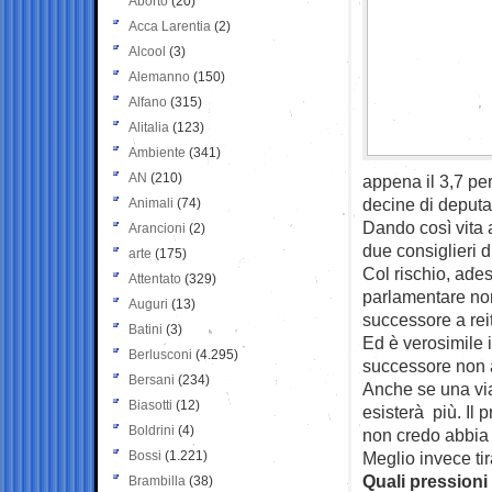
Aborto
(20)
Acca Larentia
(2)
Alcool
(3)
Alemanno
(150)
Alfano
(315)
Alitalia
(123)
Ambiente
(341)
AN
(210)
appena il 3,7 per
decine di deputa
Animali
(74)
Dando così vita a
Arancioni
(2)
due consiglieri 
arte
(175)
Col rischio, ades
Attentato
(329)
parlamentare non
Auguri
(13)
successore a rei
Batini
(3)
Ed è verosimile 
Berlusconi
(4.295)
successore non 
Bersani
(234)
Anche se una via
Biasotti
(12)
esisterà più. Il
Boldrini
(4)
non credo abbia 
Bossi
(1.221)
Meglio invece t
Quali pressioni 
Brambilla
(38)