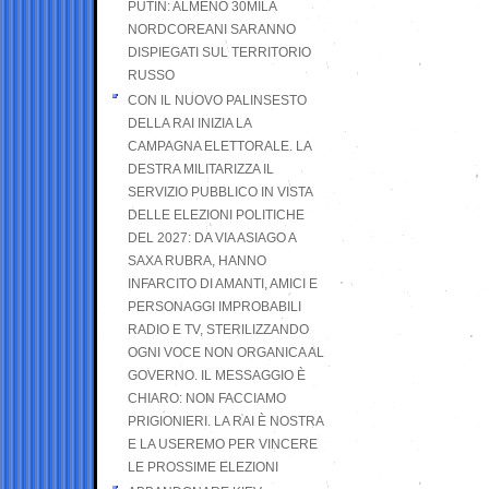
PUTIN: ALMENO 30MILA
NORDCOREANI SARANNO
DISPIEGATI SUL TERRITORIO
RUSSO
CON IL NUOVO PALINSESTO
DELLA RAI INIZIA LA
CAMPAGNA ELETTORALE. LA
DESTRA MILITARIZZA IL
SERVIZIO PUBBLICO IN VISTA
DELLE ELEZIONI POLITICHE
DEL 2027: DA VIA ASIAGO A
SAXA RUBRA, HANNO
INFARCITO DI AMANTI, AMICI E
PERSONAGGI IMPROBABILI
RADIO E TV, STERILIZZANDO
OGNI VOCE NON ORGANICA AL
GOVERNO. IL MESSAGGIO È
CHIARO: NON FACCIAMO
PRIGIONIERI. LA RAI È NOSTRA
E LA USEREMO PER VINCERE
LE PROSSIME ELEZIONI