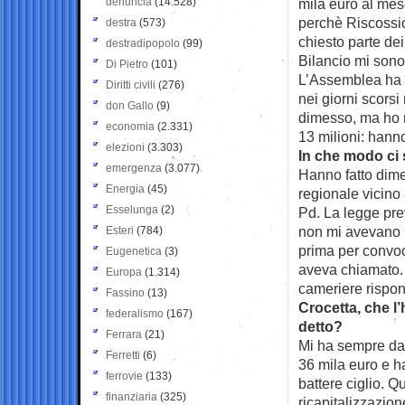
denuncia
(14.528)
mila euro al mes
perchè Riscossion
destra
(573)
chiesto parte de
destradipopolo
(99)
Bilancio mi sono 
Di Pietro
(101)
L’Assemblea ha b
Diritti civili
(276)
nei giorni scorsi 
don Gallo
(9)
dimesso, ma ho r
economia
(2.331)
13 milioni: hanno
elezioni
(3.303)
In che modo ci 
emergenza
(3.077)
Hanno fatto dime
Energia
(45)
regionale vicino
Esselunga
(2)
Pd. La legge prev
non mi avevano n
Esteri
(784)
prima per convoca
Eugenetica
(3)
aveva chiamato. 
Europa
(1.314)
cameriere rispon
Fassino
(13)
Crocetta, che l’
federalismo
(167)
detto?
Ferrara
(21)
Mi ha sempre dato
Ferretti
(6)
36 mila euro e h
ferrovie
(133)
battere ciglio. Q
finanziaria
(325)
ricapitalizzazio