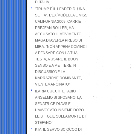
D’ITALIA
“TRUMP È IL LEADER DI UNA
SETTA”. L’EX MODELLA E MISS
CALIFORNIA 2009, CARRIE
PREJEAN BOLLER, HA
ACCUSATO IL MOVIMENTO
MAGA DI AVERLA PRESO DI
MIRA: “NON APPENA COMINCI
A PENSARE CON LA TUA
TESTA, A USARE IL BUON
SENSO E A METTERE IN
DISCUSSIONE LA
NARRAZIONE DOMINANTE,
VIENI EMARGINATO”
ILARIA CUCCHI E FABIO
ANSELMO SI SPOSANO; LA
SENATRICE DI AVS E
L’AVVOCATO INSIEME DOPO
LE BTTGLIE SULLA MORTE DI
STEFANO
KIM, IL SERVO SCIOCCO DI