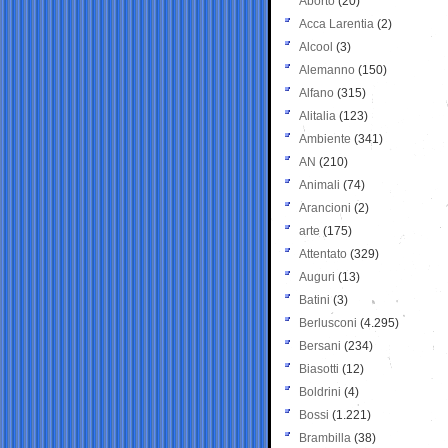
Aborto
(20)
Acca Larentia
(2)
Alcool
(3)
Alemanno
(150)
Alfano
(315)
Alitalia
(123)
Ambiente
(341)
AN
(210)
Animali
(74)
Arancioni
(2)
arte
(175)
Attentato
(329)
Auguri
(13)
Batini
(3)
Berlusconi
(4.295)
Bersani
(234)
Biasotti
(12)
Boldrini
(4)
Bossi
(1.221)
Brambilla
(38)