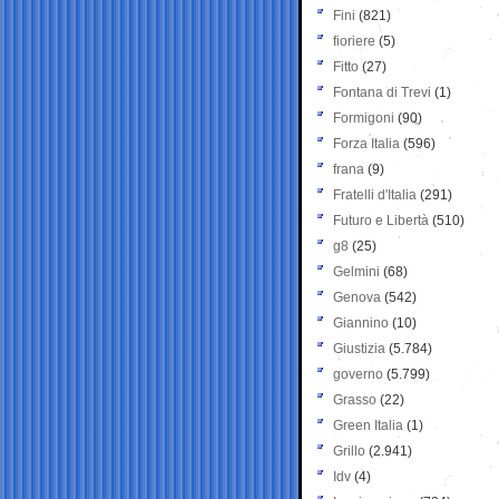
Fini
(821)
fioriere
(5)
Fitto
(27)
Fontana di Trevi
(1)
Formigoni
(90)
Forza Italia
(596)
frana
(9)
Fratelli d'Italia
(291)
Futuro e Libertà
(510)
g8
(25)
Gelmini
(68)
Genova
(542)
Giannino
(10)
Giustizia
(5.784)
governo
(5.799)
Grasso
(22)
Green Italia
(1)
Grillo
(2.941)
Idv
(4)