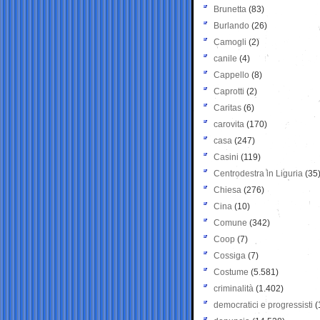
Brunetta
(83)
Burlando
(26)
Camogli
(2)
canile
(4)
Cappello
(8)
Caprotti
(2)
Caritas
(6)
carovita
(170)
casa
(247)
Casini
(119)
Centrodestra in Liguria
(35
Chiesa
(276)
Cina
(10)
Comune
(342)
Coop
(7)
Cossiga
(7)
Costume
(5.581)
criminalità
(1.402)
democratici e progressisti
(