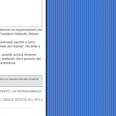
stituzioni od organizzazioni che
tri Franà§ois Hollande, Nelson
traversarlo perchè ci sono
riele del Grande”. Ha detto a
aneo, quando ancora nessuno
, pretendo che il governo del
i Lampedusa.
follow any responses to this entry through the
FINITO “UN PROGRAMMA DI
R CINQUE SEDUTE ALL’ARS
»