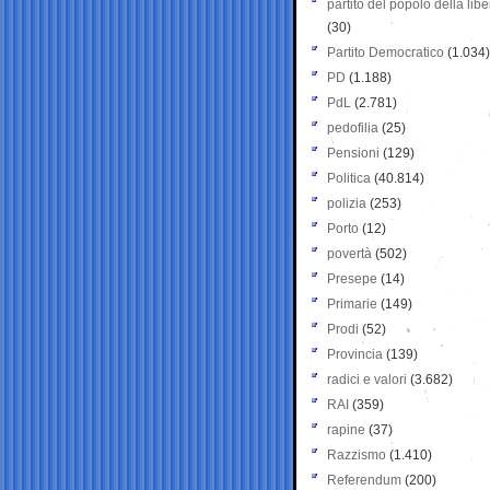
partito del popolo della libe
(30)
Partito Democratico
(1.034)
PD
(1.188)
PdL
(2.781)
pedofilia
(25)
Pensioni
(129)
Politica
(40.814)
polizia
(253)
Porto
(12)
povertà
(502)
Presepe
(14)
Primarie
(149)
Prodi
(52)
Provincia
(139)
radici e valori
(3.682)
RAI
(359)
rapine
(37)
Razzismo
(1.410)
Referendum
(200)