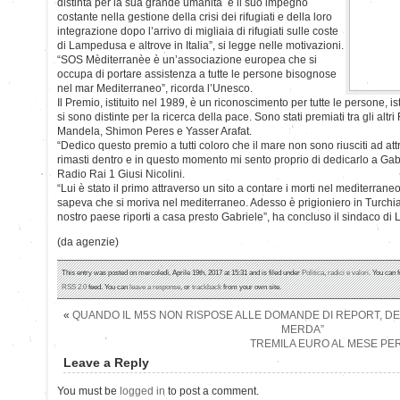
distinta per la sua grande umanità e il suo impegno
costante nella gestione della crisi dei rifugiati e della loro
integrazione dopo l’arrivo di migliaia di rifugiati sulle coste
di Lampedusa e altrove in Italia”, si legge nelle motivazioni.
“SOS Mèditerranèe è un’associazione europea che si
occupa di portare assistenza a tutte le persone bisognose
nel mar Mediterraneo”, ricorda l’Unesco.
Il Premio, istituito nel 1989, è un riconoscimento per tutte le persone, i
si sono distinte per la ricerca della pace. Sono stati premiati tra gli al
Mandela, Shimon Peres e Yasser Arafat.
“Dedico questo premio a tutti coloro che il mare non sono riusciti ad at
rimasti dentro e in questo momento mi sento proprio di dedicarlo a Gab
Radio Rai 1 Giusi Nicolini.
“Lui è stato il primo attraverso un sito a contare i morti nel mediterr
sapeva che si moriva nel mediterraneo. Adesso è prigioniero in Turchia
nostro paese riporti a casa presto Gabriele”, ha concluso il sindaco d
(da agenzie)
This entry was posted on mercoledì, Aprile 19th, 2017 at 15:31 and is filed under
Politica
,
radici e valori
. You can 
RSS 2.0
feed. You can
leave a response
, or
trackback
from your own site.
«
QUANDO IL M5S NON RISPOSE ALLE DOMANDE DI REPORT, DE
MERDA”
TREMILA EURO AL MESE PE
Leave a Reply
You must be
logged in
to post a comment.