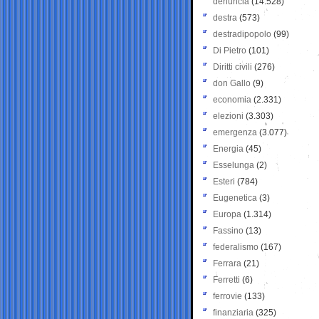
denuncia
(14.528)
destra
(573)
destradipopolo
(99)
Di Pietro
(101)
Diritti civili
(276)
don Gallo
(9)
economia
(2.331)
elezioni
(3.303)
emergenza
(3.077)
Energia
(45)
Esselunga
(2)
Esteri
(784)
Eugenetica
(3)
Europa
(1.314)
Fassino
(13)
federalismo
(167)
Ferrara
(21)
Ferretti
(6)
ferrovie
(133)
finanziaria
(325)