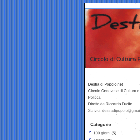
Destra di Popolo.net
Circolo Genovese di Cultura e
Politica
Diretto da Riccardo Fucile
Scrivici: destradipopolo@gma
Categorie
100 giorni
(5)