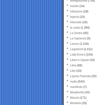
Immigrazione
(734)
indulto
(14)
inflazione
(26)
Ingroia
(15)
Interviste
(16)
la casta
(1.394)
La Destra
(45)
La Sapienza
(5)
Lavoro
(1.316)
LegaNord
(2.411)
Letta Enrico
(154)
Liberi e Uguali
(10)
Libia
(68)
Libri
(33)
Liguria Futurista
(25)
mafia
(543)
manifesto
(7)
Margherita
(16)
Maroni
(171)
Mastella
(16)