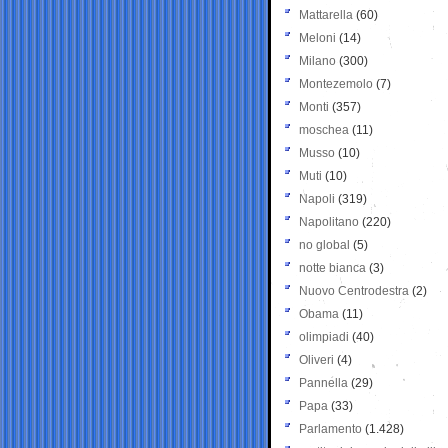
Mattarella
(60)
Meloni
(14)
Milano
(300)
Montezemolo
(7)
Monti
(357)
moschea
(11)
Musso
(10)
Muti
(10)
Napoli
(319)
Napolitano
(220)
no global
(5)
notte bianca
(3)
Nuovo Centrodestra
(2)
Obama
(11)
olimpiadi
(40)
Oliveri
(4)
Pannella
(29)
Papa
(33)
Parlamento
(1.428)