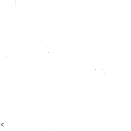
)
19)