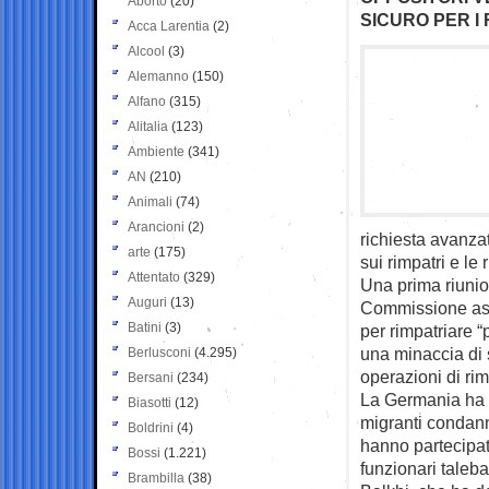
Aborto
(20)
SICURO PER I 
Acca Larentia
(2)
Alcool
(3)
Alemanno
(150)
Alfano
(315)
Alitalia
(123)
Ambiente
(341)
AN
(210)
Animali
(74)
Arancioni
(2)
richiesta avanzat
arte
(175)
sui rimpatri e le
Attentato
(329)
Una prima riunion
Auguri
(13)
Commissione assi
Batini
(3)
per rimpatriare
una minaccia di s
Berlusconi
(4.295)
operazioni di rim
Bersani
(234)
La Germania ha g
Biasotti
(12)
migranti condanna
Boldrini
(4)
hanno partecipato
Bossi
(1.221)
funzionari taleba
Brambilla
(38)