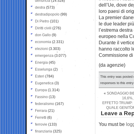
denuncia
(14.528)
dell’Ue, dove dep
destra
(573)
loro paesi di orig
destradipopolo
(99)
La premier danes
Di Pietro
(101)
le due leader pi
Diritti civili
(276)
l’estrema destra
don Gallo
(9)
europeo nella Co
economia
(2.331)
Durante il verti
hanno raccolto le
elezioni
(3.303)
Commissione di f
emergenza
(3.077)
Energia
(45)
(da agenzie)
Esselunga
(2)
Esteri
(784)
This entry was posted o
Eugenetica
(3)
responses to this entr
Europa
(1.314)
«
SONDAGGIO BIDI
Fassino
(13)
16,6%,
EFFETTO TRUMP: 
federalismo
(167)
QUALE GENITOR
Ferrara
(21)
Leave a Rep
Ferretti
(6)
You must be
log
ferrovie
(133)
finanziaria
(325)