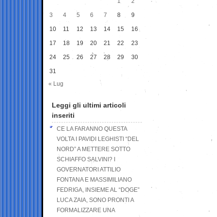
1
2
3
4
5
6
7
8
9
10
11
12
13
14
15
16
17
18
19
20
21
22
23
24
25
26
27
28
29
30
31
« Lug
Leggi gli ultimi articoli
inseriti
CE LA FARANNO QUESTA
VOLTA I PAVIDI LEGHISTI “DEL
NORD” A METTERE SOTTO
SCHIAFFO SALVINI? I
GOVERNATORI ATTILIO
FONTANA E MASSIMILIANO
FEDRIGA, INSIEME AL “DOGE”
LUCA ZAIA, SONO PRONTI A
FORMALIZZARE UNA