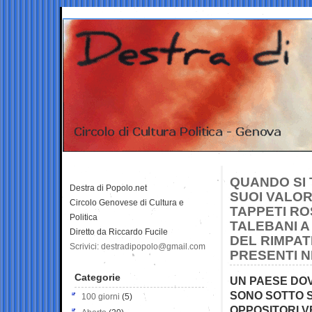
QUANDO SI T
Destra di Popolo.net
SUOI VALOR
Circolo Genovese di Cultura e
TAPPETI RO
Politica
TALEBANI A
Diretto da Riccardo Fucile
DEL RIMPAT
Scrivici: destradipopolo@gmail.com
PRESENTI N
Categorie
UN PAESE DOV
SONO SOTTO SC
100 giorni
(5)
OPPOSITORI 