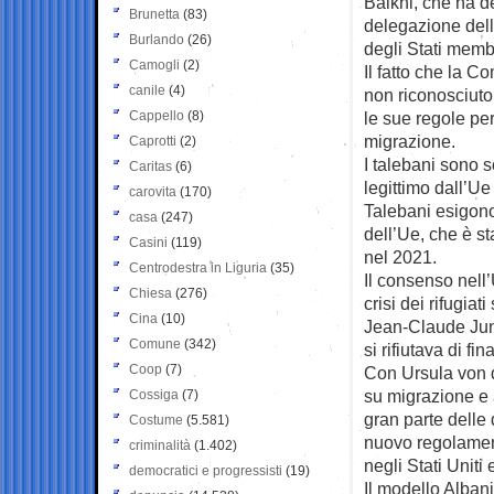
Balkhi, che ha de
Brunetta
(83)
delegazione dell
Burlando
(26)
degli Stati membr
Camogli
(2)
Il fatto che la 
canile
(4)
non riconosciuto 
Cappello
(8)
le sue regole per
migrazione.
Caprotti
(2)
I talebani sono 
Caritas
(6)
legittimo dall’Ue
carovita
(170)
Talebani esigono
casa
(247)
dell’Ue, che è st
Casini
(119)
nel 2021.
Centrodestra in Liguria
(35)
Il consenso nell
Chiesa
(276)
crisi dei rifugia
Cina
(10)
Jean-Claude Junc
Comune
(342)
si rifiutava di fi
Coop
(7)
Con Ursula von d
su migrazione e a
Cossiga
(7)
gran parte delle
Costume
(5.581)
nuovo regolament
criminalità
(1.402)
negli Stati Uniti 
democratici e progressisti
(19)
Il modello Albania