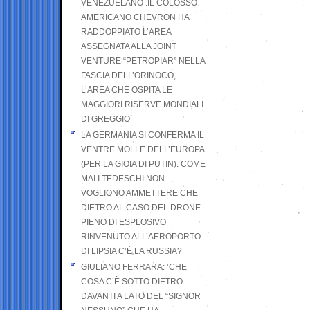
VENEZUELANO .IL COLOSSO
AMERICANO CHEVRON HA
RADDOPPIATO L’AREA
ASSEGNATA ALLA JOINT
VENTURE “PETROPIAR” NELLA
FASCIA DELL’ORINOCO,
L’AREA CHE OSPITA LE
MAGGIORI RISERVE MONDIALI
DI GREGGIO
LA GERMANIA SI CONFERMA IL
VENTRE MOLLE DELL’EUROPA
(PER LA GIOIA DI PUTIN). COME
MAI I TEDESCHI NON
VOGLIONO AMMETTERE CHE
DIETRO AL CASO DEL DRONE
PIENO DI ESPLOSIVO
RINVENUTO ALL’AEROPORTO
DI LIPSIA C’È LA RUSSIA?
GIULIANO FERRARA: ’CHE
COSA C’È SOTTO DIETRO
DAVANTI A LATO DEL “SIGNOR