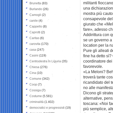
militanti fioccan
Brunetta
(83)
una dichiarazion
Burlando
(26)
mostra più cauto
Camogli
(2)
consapevole dell
canile
(4)
giurato che «Mel
Cappello
(8)
fare», adesso chi
Caprotti
(2)
Addirittura con q
Caritas
(6)
se un governo a
carovita
(170)
location per la 
casa
(247)
Pure gli alleati d
fine ha detto sì?
Casini
(119)
coordinatore de
Centrodestra in Liguria
(35)
favorevole.
Chiesa
(276)
«La Meloni? Beh
Cina
(10)
troverà tante co
Comune
(342)
ricandidato del t
Coop
(7)
no alle manifesta
Cossiga
(7)
Dicono gli strate
Costume
(5.581)
alternative, pens
criminalità
(1.402)
toscana: «Noi fa
democratici e progressisti
(19)
più semplice, a