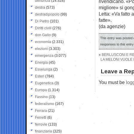
denuncia
(14.528)
rivendicano. «Pos
migliore» si gong
destra
(573)
Letta: «Va fatto
destradipopolo
(99)
fatte».
Di Pietro
(101)
(da agenzie)
Diritti civili
(276)
don Gallo
(9)
This entry was posted o
economia
(2.331)
responses to this entr
elezioni
(3.303)
«
BERLUSCONI E REN
emergenza
(3.077)
LA MELONI VUOLE 
Energia
(45)
Esselunga
(2)
Leave a Rep
Esteri
(784)
You must be
log
Eugenetica
(3)
Europa
(1.314)
Fassino
(13)
federalismo
(167)
Ferrara
(21)
Ferretti
(6)
ferrovie
(133)
finanziaria
(325)