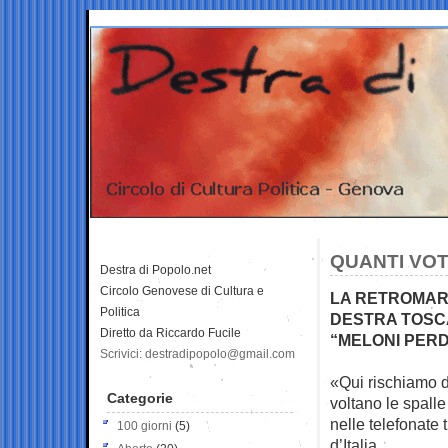
QUANTI VOT
Destra di Popolo.net
Circolo Genovese di Cultura e
LA RETROMARC
Politica
DESTRA TOSCA
Diretto da Riccardo Fucile
“MELONI PERD
Scrivici: destradipopolo@gmail.com
«Qui rischiamo d
Categorie
voltano le spalle
nelle telefonate t
100 giorni
(5)
d’Italia.