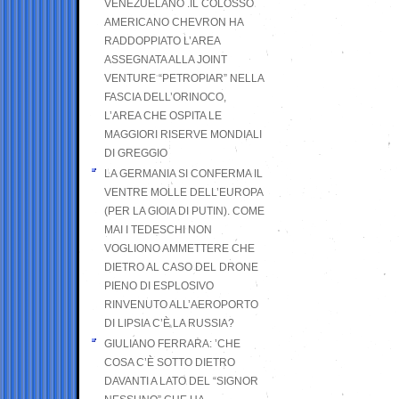
VENEZUELANO .IL COLOSSO
AMERICANO CHEVRON HA
RADDOPPIATO L’AREA
ASSEGNATA ALLA JOINT
VENTURE “PETROPIAR” NELLA
FASCIA DELL’ORINOCO,
L’AREA CHE OSPITA LE
MAGGIORI RISERVE MONDIALI
DI GREGGIO
LA GERMANIA SI CONFERMA IL
VENTRE MOLLE DELL’EUROPA
(PER LA GIOIA DI PUTIN). COME
MAI I TEDESCHI NON
VOGLIONO AMMETTERE CHE
DIETRO AL CASO DEL DRONE
PIENO DI ESPLOSIVO
RINVENUTO ALL’AEROPORTO
DI LIPSIA C’È LA RUSSIA?
GIULIANO FERRARA: ’CHE
COSA C’È SOTTO DIETRO
DAVANTI A LATO DEL “SIGNOR