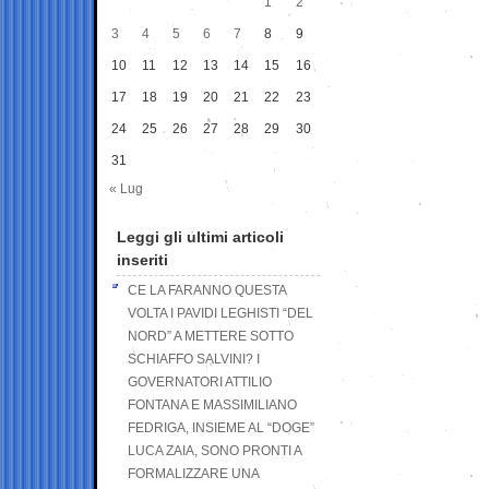
1
2
3
4
5
6
7
8
9
10
11
12
13
14
15
16
17
18
19
20
21
22
23
24
25
26
27
28
29
30
31
« Lug
Leggi gli ultimi articoli
inseriti
CE LA FARANNO QUESTA
VOLTA I PAVIDI LEGHISTI “DEL
NORD” A METTERE SOTTO
SCHIAFFO SALVINI? I
GOVERNATORI ATTILIO
FONTANA E MASSIMILIANO
FEDRIGA, INSIEME AL “DOGE”
LUCA ZAIA, SONO PRONTI A
FORMALIZZARE UNA