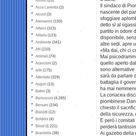
Aborto
(20)
Il sindaco di Pi
Acca Larentia
(2)
nascente del part
Alcool
(3)
sfoggiare aplomb
Alemanno
(150)
detto sì al rigass
Alfano
(315)
partito in odore 
Alitalia
(123)
disponibile, sen
Ambiente
(341)
altre sedi, apre u
AN
(210)
«Ma dai, chi ci 
Mai psicodramma
Animali
(74)
quello aperto dal
Arancioni
(2)
sono alternative
arte
(175)
sarà da parlare 
Attentato
(329)
battaglia il gove
Auguri
(13)
ha mai nemmeno 
Batini
(3)
La coriacea disci
Berlusconi
(4.295)
piombinese Danil
Bersani
(234)
chiesto il sacrif
Biasotti
(12)
della sicurezza,
Boldrini
(4)
E però i comitati
Bossi
(1.221)
perderà tantissim
Ai gazebo della 
Brambilla
(38)