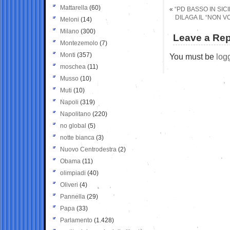
Mattarella
(60)
«
“PD BASSO IN SIC
DILAGA IL “NON VO
Meloni
(14)
Milano
(300)
Leave a Rep
Montezemolo
(7)
Monti
(357)
You must be
log
moschea
(11)
Musso
(10)
Muti
(10)
Napoli
(319)
Napolitano
(220)
no global
(5)
notte bianca
(3)
Nuovo Centrodestra
(2)
Obama
(11)
olimpiadi
(40)
Oliveri
(4)
Pannella
(29)
Papa
(33)
Parlamento
(1.428)