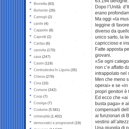
63.194 deroghe. 
Brunetta
(83)
Dopo l’Unità d’It
Burlando
(26)
erano profondamen
Camogli
(2)
Ma oggi «la musi
canile
(4)
leggine di favor
Cappello
(8)
diverso da quello
unico sarto, la l
Caprotti
(2)
capriccioso e ins
Caritas
(6)
Fatte apposta per
carovita
(170)
giovani.
casa
(247)
«Se ogni categoria
Casini
(119)
non c’e affatto d
Centrodestra in Liguria
(35)
intrappolato nel 
Chiesa
(276)
Men che meno se 
Cina
(10)
operai» e se «in 
Comune
(342)
propri genitori è 
Coop
(7)
Ed ecco che «ai s
busta paga» e ai
Cossiga
(7)
compensarli dell
Costume
(5.581)
ai funzionari di
criminalità
(1.402)
vestirsi all’altez
democratici e progressisti
(19)
Una giungla di pr