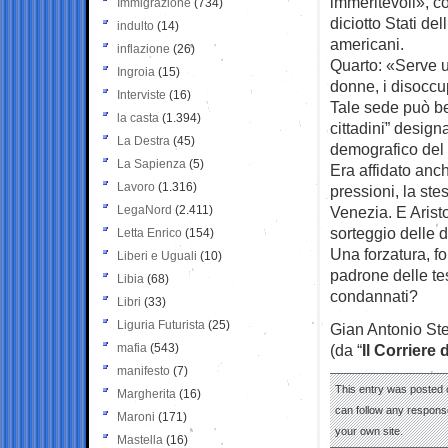
immeritevoli», c
Immigrazione
(734)
diciotto Stati de
indulto
(14)
americani.
inflazione
(26)
Quarto: «Serve u
Ingroia
(15)
donne, i disoccu
Interviste
(16)
Tale sede può be
la casta
(1.394)
cittadini” designa
La Destra
(45)
demografico del 
La Sapienza
(5)
Era affidato anc
Lavoro
(1.316)
pressioni, la st
LegaNord
(2.411)
Venezia. E Aristo
sorteggio delle 
Letta Enrico
(154)
Una forzatura, f
Liberi e Uguali
(10)
padrone delle tes
Libia
(68)
condannati?
Libri
(33)
Liguria Futurista
(25)
Gian Antonio Ste
mafia
(543)
(da “
Il Corriere 
manifesto
(7)
This entry was posted o
Margherita
(16)
can follow any response
Maroni
(171)
your own site.
Mastella
(16)