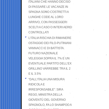
ITALIANI CHE HANNO DECISO
DI PASSARE LE VACANZE IN
SPAGNA SONO COSTRETTI A
LUNGHE CODE AL LORO
ARRIVO, CON PASSEGGERI
SCELTI A CASO O INTERI AEREI
CONTROLLATI
L’ITALIA RISCHIA DI RIMANERE
OSTAGGIO DEI FILO-PUTINIANI
VANNACCI E DI BATTISTA.
FUTURO NAZIONALE
VELEGGIA SOPRA IL 7% E UN
EVENTUALE PARTITO DELL’EX
GRILLINO VARREBBE TRA IL 2
E IL 3.5%
“DALL’ITALIA UNA MISURA
RIDICOLA E
IRRESPONSABILE”: SIRA
REGO, MINISTRA DELLA
GIOVENTÙ DEL GOVERNO
SPAGNOLO, FA LO SHAMPOO A