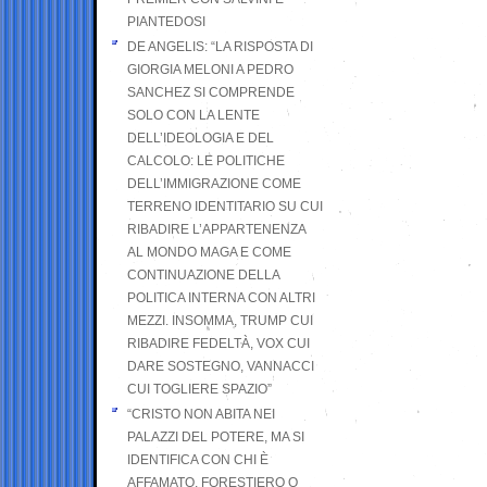
PIANTEDOSI
DE ANGELIS: “LA RISPOSTA DI
GIORGIA MELONI A PEDRO
SANCHEZ SI COMPRENDE
SOLO CON LA LENTE
DELL’IDEOLOGIA E DEL
CALCOLO: LE POLITICHE
DELL’IMMIGRAZIONE COME
TERRENO IDENTITARIO SU CUI
RIBADIRE L’APPARTENENZA
AL MONDO MAGA E COME
CONTINUAZIONE DELLA
POLITICA INTERNA CON ALTRI
MEZZI. INSOMMA, TRUMP CUI
RIBADIRE FEDELTÀ, VOX CUI
DARE SOSTEGNO, VANNACCI
CUI TOGLIERE SPAZIO”
“CRISTO NON ABITA NEI
PALAZZI DEL POTERE, MA SI
IDENTIFICA CON CHI È
AFFAMATO, FORESTIERO O