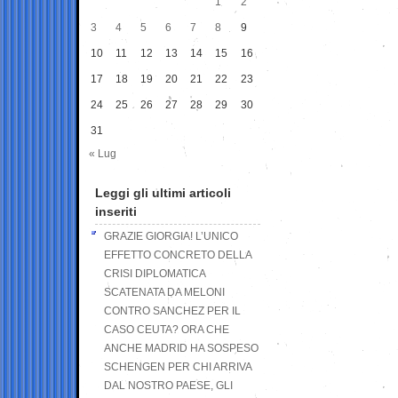
1
2
3
4
5
6
7
8
9
10
11
12
13
14
15
16
17
18
19
20
21
22
23
24
25
26
27
28
29
30
31
« Lug
Leggi gli ultimi articoli
inseriti
GRAZIE GIORGIA! L’UNICO
EFFETTO CONCRETO DELLA
CRISI DIPLOMATICA
SCATENATA DA MELONI
CONTRO SANCHEZ PER IL
CASO CEUTA? ORA CHE
ANCHE MADRID HA SOSPESO
SCHENGEN PER CHI ARRIVA
DAL NOSTRO PAESE, GLI