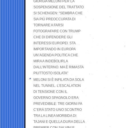
GIORGIA MELONI PER LA
SOSPENSIONE DEL TRATTATO
SI SCHENGEN: “SEMBRA CHE
SIA PIÙ PREOCCUPATA DI
TORNARE A FARSI
FOTOGRAFARE CON TRUMP
CHE DI DIFENDERE GLI
INTERESSI EUROPEI. STA
IMPORTANDO IN EUROPA
UN’AGENDA POLITICA CHE
MIRA A INDEBOLIRLA
DALL’INTERNO. MA È RIMASTA
PIUTTOSTO ISOLATA”
MELONI SI È INFILATA DA SOLA
NEL TUNNEL. L’ESCALATION
DI TENSIONE CON IL
GOVERNO SPAGNOLO ERA
PREVEDIBILE: TRE GIORNI FA
C’ERA STATO UNO SCONTRO
TRA LA LINEA MORBIDA DI
TAJANI E QUELLA DURA DELLA
PREMIER CON SALVINI E