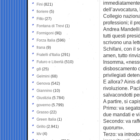
immediatamente i
Fini
(821)
dell’avvocatura, 
fioriere
(5)
Collegio nazional
Fitto
(27)
professioni; il p
Fontana di Trevi
(1)
Andrea Mandelli,
Formigoni
(90)
tutti questi pres
Forza Italia
(596)
scrivono una let
frana
(9)
Schifani, con il
Fratelli d'Italia
(291)
amen, tutto rinv
Insomma, «nessu
Futuro e Libertà
(510)
disboscamento del
g8
(25)
privilegiati dete
Gelmini
(68)
E allora? Ainis 
Genova
(542)
rivoluzione. Pac
Giannino
(10)
salvacondotti per
Giustizia
(5.784)
A partire, si cap
governo
(5.799)
Primo: va segato 
Grasso
(22)
due mandati e vi
Green Italia
(1)
Secondo: va raffo
Grillo
(2.941)
quorum».
Terzo: va introdot
Idv
(4)