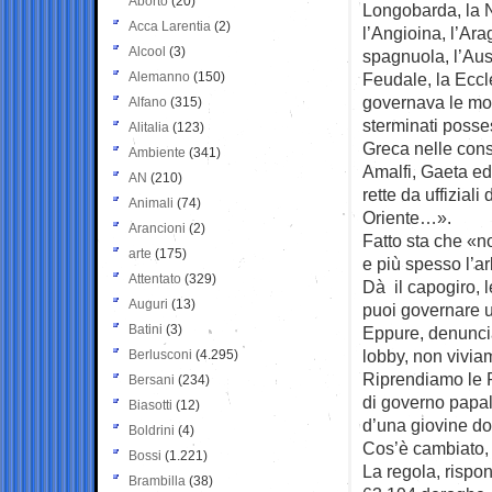
Aborto
(20)
Longobarda, la 
Acca Larentia
(2)
l’Angioina, l’Ara
Alcool
(3)
spagnuola, l’Aus
Alemanno
(150)
Feudale, la Eccl
governava le mol
Alfano
(315)
sterminati posse
Alitalia
(123)
Greca nelle cons
Ambiente
(341)
Amalfi, Gaeta ed
AN
(210)
rette da uffiziali
Animali
(74)
Oriente…».
Arancioni
(2)
Fatto sta che «no
arte
(175)
e più spesso l’ar
Attentato
(329)
Dà il capogiro, l
Auguri
(13)
puoi governare u
Batini
(3)
Eppure, denuncia 
lobby, non vivia
Berlusconi
(4.295)
Riprendiamo le P
Bersani
(234)
di governo papal
Biasotti
(12)
d’una giovine d
Boldrini
(4)
Cos’è cambiato, 
Bossi
(1.221)
La regola, rispo
Brambilla
(38)