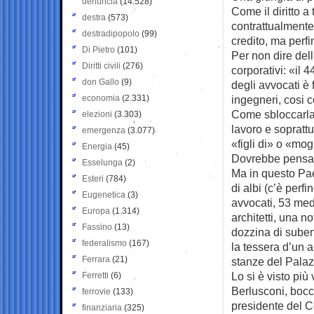
denuncia
(14.528)
Come il diritto a 
destra
(573)
contrattualmente 
destradipopolo
(99)
credito, ma perfi
Di Pietro
(101)
Per non dire dell
Diritti civili
(276)
corporativi: «il 4
don Gallo
(9)
degli avvocati è 
economia
(2.331)
ingegneri, cosi 
Come sbloccarla,
elezioni
(3.303)
lavoro e sopratt
emergenza
(3.077)
«figli di» o «mog
Energia
(45)
Dovrebbe pensarc
Esselunga
(2)
Ma in questo Paes
Esteri
(784)
di albi (c’è perf
Eugenetica
(3)
avvocati, 53 medi
Europa
(1.314)
architetti, una n
Fassino
(13)
dozzina di suben
federalismo
(167)
la tessera d’un a
Ferrara
(21)
stanze del Pala
Lo si è visto più
Ferretti
(6)
Berlusconi, bocch
ferrovie
(133)
presidente del C
finanziaria
(325)