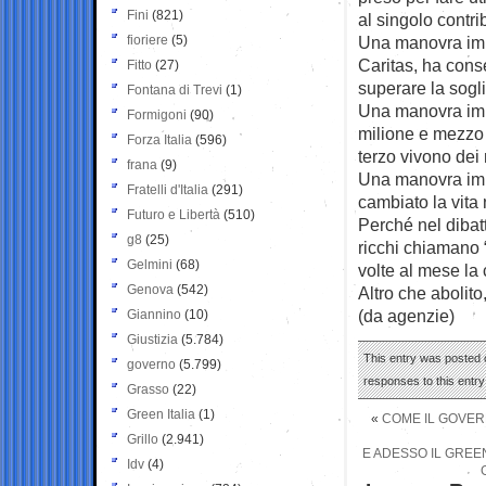
Fini
(821)
al singolo contri
fioriere
(5)
Una manovra impe
Caritas, ha conse
Fitto
(27)
superare la sogli
Fontana di Trevi
(1)
Una manovra impe
Formigoni
(90)
milione e mezzo 
Forza Italia
(596)
terzo vivono dei 
frana
(9)
Una manovra impe
Fratelli d'Italia
(291)
cambiato la vita
Futuro e Libertà
(510)
Perché nel dibatt
g8
(25)
ricchi chiamano 
Gelmini
(68)
volte al mese la 
Genova
(542)
Altro che abolito
(da agenzie)
Giannino
(10)
Giustizia
(5.784)
This entry was posted o
governo
(5.799)
responses to this entr
Grasso
(22)
Green Italia
(1)
«
COME IL GOVERN
Grillo
(2.941)
E ADESSO IL GREEN
Idv
(4)