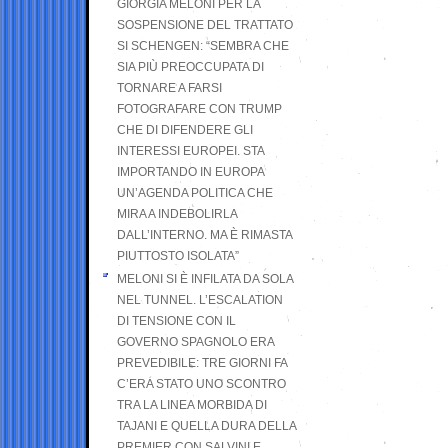
GIORGIA MELONI PER LA
SOSPENSIONE DEL TRATTATO
SI SCHENGEN: “SEMBRA CHE
SIA PIÙ PREOCCUPATA DI
TORNARE A FARSI
FOTOGRAFARE CON TRUMP
CHE DI DIFENDERE GLI
INTERESSI EUROPEI. STA
IMPORTANDO IN EUROPA
UN’AGENDA POLITICA CHE
MIRA A INDEBOLIRLA
DALL’INTERNO. MA È RIMASTA
PIUTTOSTO ISOLATA”
MELONI SI È INFILATA DA SOLA
NEL TUNNEL. L’ESCALATION
DI TENSIONE CON IL
GOVERNO SPAGNOLO ERA
PREVEDIBILE: TRE GIORNI FA
C’ERA STATO UNO SCONTRO
TRA LA LINEA MORBIDA DI
TAJANI E QUELLA DURA DELLA
PREMIER CON SALVINI E