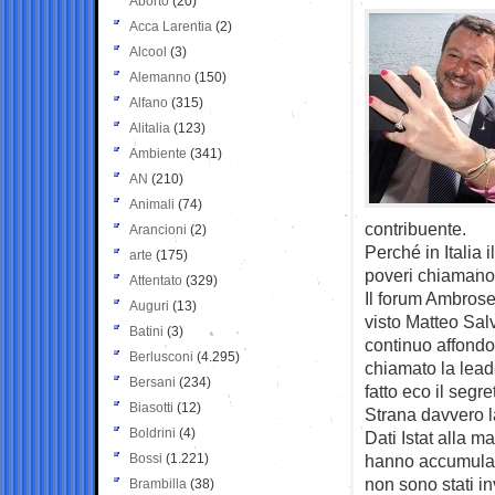
Aborto
(20)
Acca Larentia
(2)
Alcool
(3)
Alemanno
(150)
Alfano
(315)
Alitalia
(123)
Ambiente
(341)
AN
(210)
Animali
(74)
contribuente.
Arancioni
(2)
Perché in Italia
arte
(175)
poveri chiamano 
Attentato
(329)
Il forum Ambrose
Auguri
(13)
visto Matteo Salv
Batini
(3)
continuo affondo
Berlusconi
(4.295)
chiamato la leader
Bersani
(234)
fatto eco il segr
Biasotti
(12)
Strana davvero 
Boldrini
(4)
Dati Istat alla 
Bossi
(1.221)
hanno accumulato
non sono stati in
Brambilla
(38)