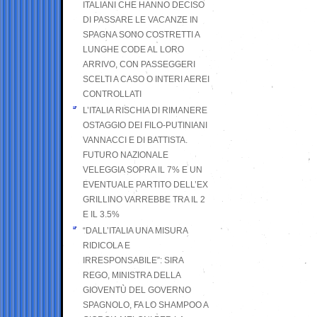
ITALIANI CHE HANNO DECISO
DI PASSARE LE VACANZE IN
SPAGNA SONO COSTRETTI A
LUNGHE CODE AL LORO
ARRIVO, CON PASSEGGERI
SCELTI A CASO O INTERI AEREI
CONTROLLATI
L’ITALIA RISCHIA DI RIMANERE
OSTAGGIO DEI FILO-PUTINIANI
VANNACCI E DI BATTISTA.
FUTURO NAZIONALE
VELEGGIA SOPRA IL 7% E UN
EVENTUALE PARTITO DELL’EX
GRILLINO VARREBBE TRA IL 2
E IL 3.5%
“DALL’ITALIA UNA MISURA
RIDICOLA E
IRRESPONSABILE”: SIRA
REGO, MINISTRA DELLA
GIOVENTÙ DEL GOVERNO
SPAGNOLO, FA LO SHAMPOO A