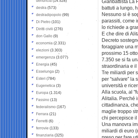
denuncia
(14.528)
Gianbattista La 
battuti a lungo, h
destra
(573)
Nessuno si è sogn
destradipopolo
(99)
parassiti, come i
Di Pietro
(101)
lo richiede a gr
Diritti civili
(276)
E che dire di Alit
don Gallo
(9)
Decreto sostegno 
economia
(2.331)
foraggiare una mi
elezioni
(3.303)
prossimo 15 otto
emergenza
(3.077)
7.350 se si fa u
Energia
(45)
straordinaria e i
Esselunga
(2)
Tre miliardi per 
per “salvare” la 
Esteri
(784)
università e rice
Eugenetica
(3)
Alla scuola, al “
Europa
(1.314)
Alitalia. Perché i
Fassino
(13)
cittadinanza, che
federalismo
(167)
maglie troppo str
Ferrara
(21)
chi percepisce il 
Ferretti
(6)
Una manovra imper
ferrovie
(133)
miliardi di euro 
finanziaria
(325)
preso per fare ut