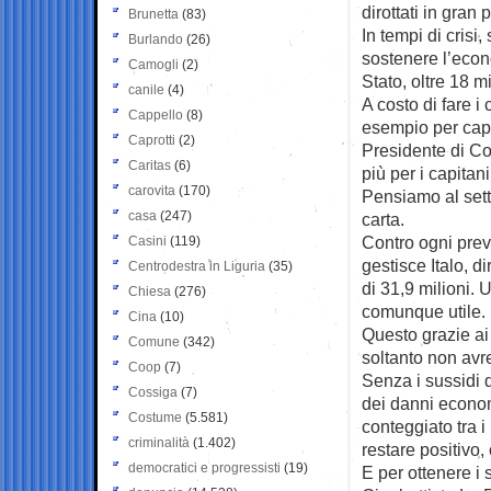
dirottati in gran
Brunetta
(83)
In tempi di crisi
Burlando
(26)
sostenere l’econo
Camogli
(2)
Stato, oltre 18 mi
canile
(4)
A costo di fare i
Cappello
(8)
esempio per capi
Caprotti
(2)
Presidente di Co
Caritas
(6)
più per i capitan
carovita
(170)
Pensiamo al setto
casa
(247)
carta.
Contro ogni previ
Casini
(119)
gestisce Italo, d
Centrodestra in Liguria
(35)
di 31,9 milioni.
Chiesa
(276)
comunque utile.
Cina
(10)
Questo grazie ai 
Comune
(342)
soltanto non avr
Coop
(7)
Senza i sussidi 
Cossiga
(7)
dei danni econom
Costume
(5.581)
conteggiato tra i
criminalità
(1.402)
restare positivo,
democratici e progressisti
(19)
E per ottenere i 