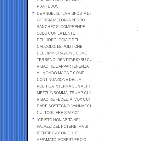
PIANTEDOSI
DE ANGELIS: “LA RISPOSTA DI
GIORGIA MELONI A PEDRO
SANCHEZ SI COMPRENDE
SOLO CON LA LENTE
DELL’IDEOLOGIA E DEL
CALCOLO: LE POLITICHE
DELL’IMMIGRAZIONE COME
TERRENO IDENTITARIO SU CUI
RIBADIRE L’APPARTENENZA
AL MONDO MAGA E COME
CONTINUAZIONE DELLA
POLITICA INTERNA CON ALTRI
MEZZI. INSOMMA, TRUMP CUI
RIBADIRE FEDELTÀ, VOX CUI
DARE SOSTEGNO, VANNACCI
CUI TOGLIERE SPAZIO”
“CRISTO NON ABITA NEI
PALAZZI DEL POTERE, MA SI
IDENTIFICA CON CHI È
AFFAMATO, FORESTIERO O