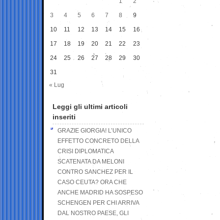
1
2
3
4
5
6
7
8
9
10
11
12
13
14
15
16
17
18
19
20
21
22
23
24
25
26
27
28
29
30
31
« Lug
Leggi gli ultimi articoli
inseriti
GRAZIE GIORGIA! L’UNICO
EFFETTO CONCRETO DELLA
CRISI DIPLOMATICA
SCATENATA DA MELONI
CONTRO SANCHEZ PER IL
CASO CEUTA? ORA CHE
ANCHE MADRID HA SOSPESO
SCHENGEN PER CHI ARRIVA
DAL NOSTRO PAESE, GLI