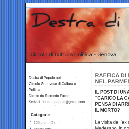
RAFFICA DI
Destra di Popolo.net
NEL PARME
Circolo Genovese di Cultura e
Politica
IL POST DI U
Diretto da Riccardo Fucile
“CARICO LA C
Scrivici: destradipopolo@gmail.com
PENSA DI ARR
IL MORTO?
Categorie
La visita dell’e
100 giorni
(5)
Medesano, in pr