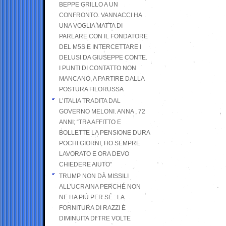
BEPPE GRILLO A UN
CONFRONTO. VANNACCI HA
UNA VOGLIA MATTA DI
PARLARE CON IL FONDATORE
DEL M5S E INTERCETTARE I
DELUSI DA GIUSEPPE CONTE.
I PUNTI DI CONTATTO NON
MANCANO, A PARTIRE DALLA
POSTURA FILORUSSA
L’ITALIA TRADITA DAL
GOVERNO MELONI. ANNA , 72
ANNI; “TRA AFFITTO E
BOLLETTE LA PENSIONE DURA
POCHI GIORNI, HO SEMPRE
LAVORATO E ORA DEVO
CHIEDERE AIUTO”
TRUMP NON DÀ MISSILI
ALL’UCRAINA PERCHÉ NON
NE HA PIÙ PER SÉ : LA
FORNITURA DI RAZZI È
DIMINUITA DI TRE VOLTE