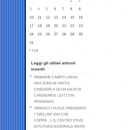
1
2
3
4
5
6
7
8
9
10
11
12
13
14
15
16
17
18
19
20
21
22
23
24
25
26
27
28
29
30
31
« Lug
Leggi gli ultimi articoli
inseriti
PRIMARIE CAMPO LARGO,
ORA SONO IN TANTI A
CHIEDERE A SILVIA SALIS DI
CANDIDARSI: LEI CI STA
PENSANDO
VANNACCI VUOLE PRENDERSI
I “GRILLINI” (SAI CHE
COPPIA…). IL CENTRO STUDI
DI FUTURO NAZIONALE INVITA