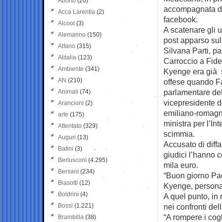
Aborto
(20)
accompagnata da 
Acca Larentia
(2)
facebook.
Alcool
(3)
A scatenare gli u
Alemanno
(150)
post apparso sul
Alfano
(315)
Silvana Parti, pa
Alitalia
(123)
Carroccio a Fid
Ambiente
(341)
Kyenge era già s
AN
(210)
offese quando Fa
parlamentare del
Animali
(74)
vicepresidente d
Arancioni
(2)
emiliano-romagno
arte
(175)
ministra per l’In
Attentato
(329)
scimmia.
Auguri
(13)
Accusato di diff
Batini
(3)
giudici l’hanno 
Berlusconi
(4.295)
mila euro.
Bersani
(234)
“Buon giorno Pad
Biasotti
(12)
Kyenge, personag
Boldrini
(4)
A quel punto, in 
Bossi
(1.221)
nei confronti del
“A rompere i cogli
Brambilla
(38)