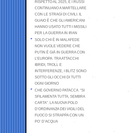
RISPETTO AL 2025, E I RUSSI
CONTINUANO A MARTELLARE
CON LE STRAGI DI CIVILI. IL
GUAIO È CHE GLI AMERICANI
HANNO USATO TUTTI I MISSILI
PER LA GUERRA IN IRAN
SOLO CHI È IN MALAFEDE
NON VUOLE VEDERE CHE
PUTIN È GIÀ IN GUERRA CON
L’EUROPA: TRA ATTACCHI
IBRIDI, TROLL E
INTERFERENZE, I BLITZ SONO
SOTTO GLI OCCHI DI TUTTI
OGNI GIORNO
CHE GOVERNO PATACCA. “SI
SFILAMENTA TUTTA, SEMBRA
CARTA”. LA NUOVA POLO
D’ORDINANZA DEI VIGILI DEL
FUOCO SI STRAPPA CON UN
PO’ D’ACQUA