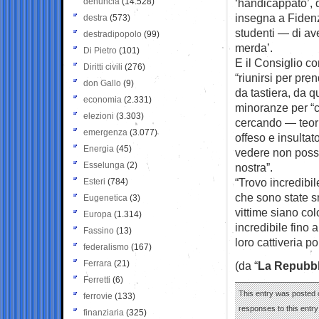
denuncia
(14.528)
‘handicappato’, 
insegna a Fidenz
destra
(573)
studenti — di av
destradipopolo
(99)
merda’.
Di Pietro
(101)
E il Consiglio c
Diritti civili
(276)
“riunirsi per pr
don Gallo
(9)
da tastiera, da 
economia
(2.331)
minoranze per “ce
elezioni
(3.303)
cercando — teori
emergenza
(3.077)
offeso e insulta
Energia
(45)
vedere non posso
Esselunga
(2)
nostra”.
“Trovo incredibil
Esteri
(784)
che sono state s
Eugenetica
(3)
vittime siano co
Europa
(1.314)
incredibile fino 
Fassino
(13)
loro cattiveria pol
federalismo
(167)
Ferrara
(21)
(da “
La Repubbl
Ferretti
(6)
This entry was posted o
ferrovie
(133)
responses to this entr
finanziaria
(325)