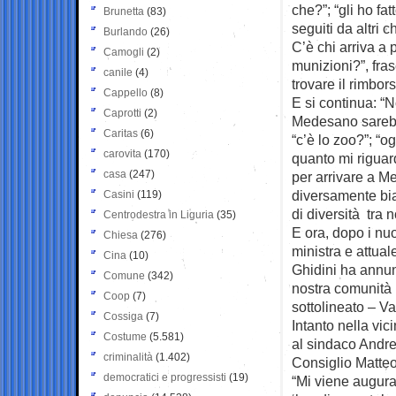
che?”; “gli ho fa
Brunetta
(83)
seguiti da altri
Burlando
(26)
C’è chi arriva a 
Camogli
(2)
munizioni?”, fras
canile
(4)
trovare il rimbors
Cappello
(8)
E si continua: “
Caprotti
(2)
Medesano sarebbe
Caritas
(6)
“c’è lo zoo?”; “
carovita
(170)
quanto mi riguar
casa
(247)
per arrivare a M
diversamente bia
Casini
(119)
di diversità tra n
Centrodestra in Liguria
(35)
E ora, dopo i nuo
Chiesa
(276)
ministra e attua
Cina
(10)
Ghidini ha annun
Comune
(342)
nostra comunità 
Coop
(7)
sottolineato – V
Cossiga
(7)
Intanto nella vic
Costume
(5.581)
al sindaco Andre
criminalità
(1.402)
Consiglio Matte
democratici e progressisti
(19)
“Mi viene augurat