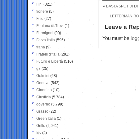
Fini
(821)
«
BASTA SPOT DI D
fioriere
(5)
LETTERMAN ROMP
Fitto
(27)
Fontana di Trevi
(1)
Leave a Rep
Formigoni
(90)
You must be
log
Forza Italia
(596)
frana
(9)
Fratelli d'Italia
(291)
Futuro e Libertà
(510)
g8
(25)
Gelmini
(68)
Genova
(542)
Giannino
(10)
Giustizia
(5.784)
governo
(5.799)
Grasso
(22)
Green Italia
(1)
Grillo
(2.941)
Idv
(4)