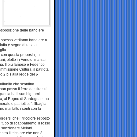
’esposizione delle bandiere
ppo spesso vediamo bandiere a
atto è segno di resa al
glia.
 con questa proposta, la
i, eletto in Veneto, ma tra i
a. Il più famoso è Federico
ommissione Cultura, il patriota
o 2 bis alla legge del 5
alianità che sconfina
non passa il ferro da stiro sul
 questa ha il suo bignami
voia, al Regno di Sardegna; una
orale e patriottico”. Sbaglia
o mai fatto i conti con la
orgersi che il tricolore esposto
el tubo di scappamento, il rosso
 a sanzionare Meloni.
tro il tricolore che non è