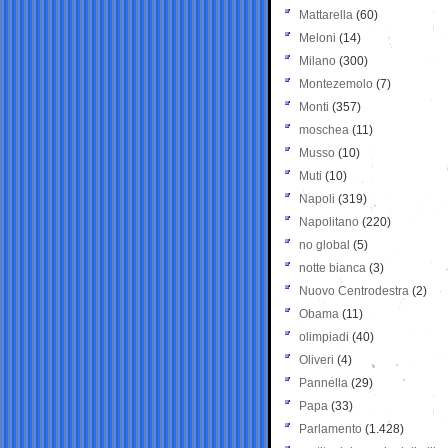
Mattarella
(60)
Meloni
(14)
Milano
(300)
Montezemolo
(7)
Monti
(357)
moschea
(11)
Musso
(10)
Muti
(10)
Napoli
(319)
Napolitano
(220)
no global
(5)
notte bianca
(3)
Nuovo Centrodestra
(2)
Obama
(11)
olimpiadi
(40)
Oliveri
(4)
Pannella
(29)
Papa
(33)
Parlamento
(1.428)