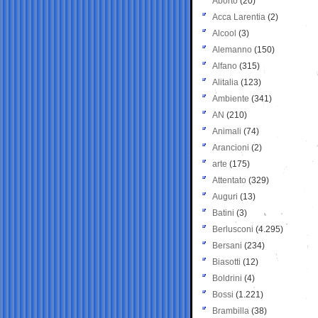
Aborto
(20)
Acca Larentia
(2)
Alcool
(3)
Alemanno
(150)
Alfano
(315)
Alitalia
(123)
Ambiente
(341)
AN
(210)
Animali
(74)
Arancioni
(2)
arte
(175)
Attentato
(329)
Auguri
(13)
Batini
(3)
Berlusconi
(4.295)
Bersani
(234)
Biasotti
(12)
Boldrini
(4)
Bossi
(1.221)
Brambilla
(38)