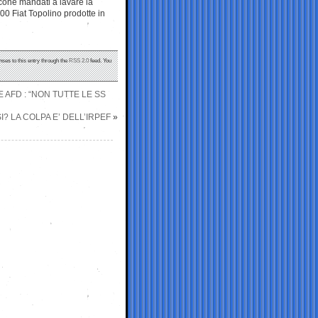
cone mandati a lavare la
00 Fiat Topolino prodotte in
nses to this entry through the
RSS 2.0
feed. You
AFD : “NON TUTTE LE SS
I? LA COLPA E’ DELL’IRPEF
»