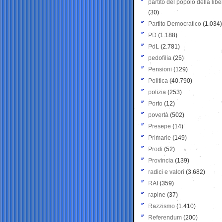
partito del popolo della libe
(30)
Partito Democratico
(1.034)
PD
(1.188)
PdL
(2.781)
pedofilia
(25)
Pensioni
(129)
Politica
(40.790)
polizia
(253)
Porto
(12)
povertà
(502)
Presepe
(14)
Primarie
(149)
Prodi
(52)
Provincia
(139)
radici e valori
(3.682)
RAI
(359)
rapine
(37)
Razzismo
(1.410)
Referendum
(200)