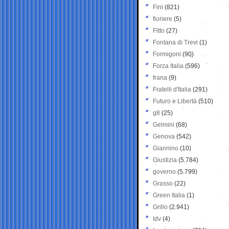
Fini
(821)
fioriere
(5)
Fitto
(27)
Fontana di Trevi
(1)
Formigoni
(90)
Forza Italia
(596)
frana
(9)
Fratelli d'Italia
(291)
Futuro e Libertà
(510)
g8
(25)
Gelmini
(68)
Genova
(542)
Giannino
(10)
Giustizia
(5.784)
governo
(5.799)
Grasso
(22)
Green Italia
(1)
Grillo
(2.941)
Idv
(4)