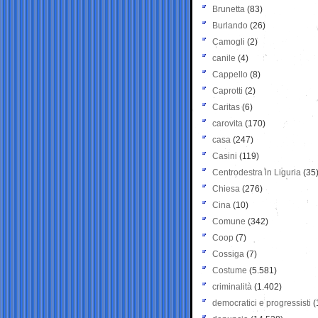
Brunetta
(83)
Burlando
(26)
Camogli
(2)
canile
(4)
Cappello
(8)
Caprotti
(2)
Caritas
(6)
carovita
(170)
casa
(247)
Casini
(119)
Centrodestra in Liguria
(35
Chiesa
(276)
Cina
(10)
Comune
(342)
Coop
(7)
Cossiga
(7)
Costume
(5.581)
criminalità
(1.402)
democratici e progressisti
(