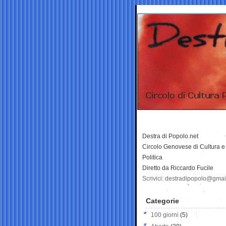
Destra di Popolo.net
Circolo Genovese di Cultura e
Politica
Diretto da Riccardo Fucile
Scrivici: destradipopolo@gma
Categorie
100 giorni
(5)