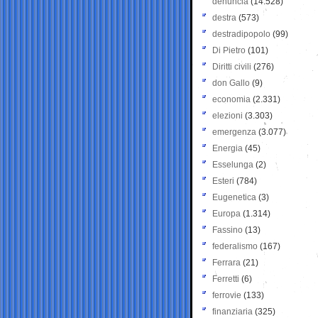
denuncia
(14.528)
destra
(573)
destradipopolo
(99)
Di Pietro
(101)
Diritti civili
(276)
don Gallo
(9)
economia
(2.331)
elezioni
(3.303)
emergenza
(3.077)
Energia
(45)
Esselunga
(2)
Esteri
(784)
Eugenetica
(3)
Europa
(1.314)
Fassino
(13)
federalismo
(167)
Ferrara
(21)
Ferretti
(6)
ferrovie
(133)
finanziaria
(325)