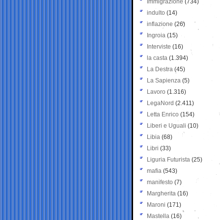
Immigrazione
(734)
indulto
(14)
inflazione
(26)
Ingroia
(15)
Interviste
(16)
la casta
(1.394)
La Destra
(45)
La Sapienza
(5)
Lavoro
(1.316)
LegaNord
(2.411)
Letta Enrico
(154)
Liberi e Uguali
(10)
Libia
(68)
Libri
(33)
Liguria Futurista
(25)
mafia
(543)
manifesto
(7)
Margherita
(16)
Maroni
(171)
Mastella
(16)