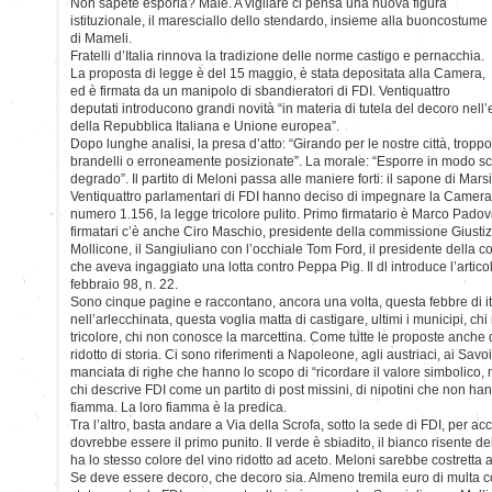
Non sapete esporla? Male. A vigilare ci pensa una nuova figura
istituzionale, il maresciallo dello stendardo, insieme alla buoncostume
di Mameli.
Fratelli d’Italia rinnova la tradizione delle norme castigo e pernacchia.
La proposta di legge è del 15 maggio, è stata depositata alla Camera,
ed è firmata da un manipolo di sbandieratori di FDI. Ventiquattro
deputati introducono grandi novità “in materia di tutela del decoro nell
della Repubblica Italiana e Unione europea”.
Dopo lunghe analisi, la presa d’atto: “Girando per le nostre città, tro
brandelli o erroneamente posizionate”. La morale: “Esporre in modo sci
degrado”. Il partito di Meloni passa alle maniere forti: il sapone di Marsi
Ventiquattro parlamentari di FDI hanno deciso di impegnare la Camera
numero 1.156, la legge tricolore pulito. Primo firmatario è Marco Padovan
firmatari c’è anche Ciro Maschio, presidente della commissione Giustizi
Mollicone, il Sangiuliano con l’occhiale Tom Ford, il presidente della c
che aveva ingaggiato una lotta contro Peppa Pig. Il dl introduce l’articol
febbraio 98, n. 22.
Sono cinque pagine e raccontano, ancora una volta, questa febbre di it
nell’arlecchinata, questa voglia matta di castigare, ultimi i municipi, chi 
tricolore, chi non conosce la marcettina. Come tutte le proposte anche
ridotto di storia. Ci sono riferimenti a Napoleone, agli austriaci, ai Sa
manciata di righe che hanno lo scopo di “ricordare il valore simbolico, m
chi descrive FDI come un partito di post missini, di nipotini che non hann
fiamma. La loro fiamma è la predica.
Tra l’altro, basta andare a Via della Scrofa, sotto la sede di FDI, per acc
dovrebbe essere il primo punito. Il verde è sbiadito, il bianco risente d
ha lo stesso colore del vino ridotto ad aceto. Meloni sarebbe costretta
Se deve essere decoro, che decoro sia. Almeno tremila euro di multa con