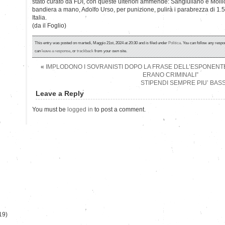
stato curato da FDI, con queste ulteriori ammende: Sangiuliano e Molli
bandiera a mano, Adolfo Urso, per punizione, pulirà i parabrezza di 1.5
Italia.
(da il Foglio)
This entry was posted on martedì, Maggio 21st, 2024 at 20:30 and is filed under
Politica
. You can follow any respo
can
leave a response
, or
trackback
from your own site.
«
IMPLODONO I SOVRANISTI DOPO LA FRASE DELL’ESPONENTE 
ERANO CRIMINALI”
STIPENDI SEMPRE PIU’ BASS
Leave a Reply
You must be
logged in
to post a comment.
)
19)