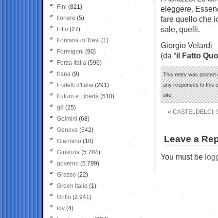
Fini
(821)
eleggere. Essend
fioriere
(5)
fare quello che i
sale, quelli.
Fitto
(27)
Fontana di Trevi
(1)
Giorgio Velardi
Formigoni
(90)
(da “
il Fatto Qu
Forza Italia
(596)
frana
(9)
This entry was posted 
Fratelli d'Italia
(291)
any responses to this 
site.
Futuro e Libertà
(510)
g8
(25)
«
CASTELDELCI, 
Gelmini
(68)
Genova
(542)
Leave a Rep
Giannino
(10)
Giustizia
(5.784)
You must be
log
governo
(5.799)
Grasso
(22)
Green Italia
(1)
Grillo
(2.941)
Idv
(4)