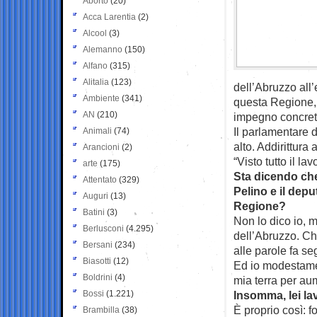
Aborto
(20)
Acca Larentia
(2)
Alcool
(3)
Alemanno
(150)
Alfano
(315)
Alitalia
(123)
dell’Abruzzo all
Ambiente
(341)
questa Regione,
AN
(210)
impegno concreto
Il parlamentare d
Animali
(74)
alto. Addirittura
Arancioni
(2)
“Visto tutto il la
arte
(175)
Sta dicendo che 
Attentato
(329)
Pelino e il dep
Auguri
(13)
Regione?
Batini
(3)
Non lo dico io, 
Berlusconi
(4.295)
dell’Abruzzo. Che
Bersani
(234)
alle parole fa segu
Biasotti
(12)
Ed io modestamen
Boldrini
(4)
mia terra per aume
Bossi
(1.221)
Insomma, lei la
È proprio così: 
Brambilla
(38)