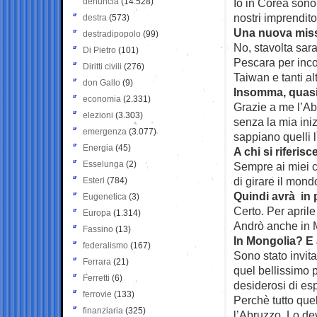
denuncia
(14.528)
Io in Corea sono
nostri imprendito
destra
(573)
Una nuova miss
destradipopolo
(99)
No, stavolta sara
Di Pietro
(101)
Pescara per inco
Diritti civili
(276)
Taiwan e tanti alt
don Gallo
(9)
Insomma, quasi 
economia
(2.331)
Grazie a me l’A
elezioni
(3.303)
senza la mia ini
emergenza
(3.077)
sappiano quelli l
Energia
(45)
A chi si riferisc
Esselunga
(2)
Sempre ai miei c
di girare il mond
Esteri
(784)
Quindi avrà in 
Eugenetica
(3)
Certo. Per april
Europa
(1.314)
Andrò anche in 
Fassino
(13)
In Mongolia? E 
federalismo
(167)
Sono stato invita
Ferrara
(21)
quel bellissimo 
Ferretti
(6)
desiderosi di es
ferrovie
(133)
Perchè tutto quel
finanziaria
(325)
l’Abruzzo. Lo de