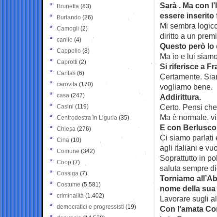
Sarà . Ma con l
Brunetta
(83)
essere inserito 
Burlando
(26)
Mi sembra logico,
Camogli
(2)
diritto a un premi
canile
(4)
Questo però lo
Cappello
(8)
Ma io e lui siam
Caprotti
(2)
Si riferisce a F
Caritas
(6)
Certamente. Siam
carovita
(170)
vogliamo bene.
casa
(247)
Addirittura.
Certo. Pensi che 
Casini
(119)
Ma è normale, vis
Centrodestra in Liguria
(35)
E con Berlusco
Chiesa
(276)
Ci siamo parlati 
Cina
(10)
agli italiani e v
Comune
(342)
Soprattutto in po
Coop
(7)
saluta sempre dic
Cossiga
(7)
Torniamo all’Ab
Costume
(5.581)
nome della sua 
criminalità
(1.402)
Lavorare sugli al
democratici e progressisti
(19)
Con l’amata Cor