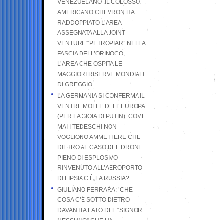
VENEZUELANO .IL COLOSSO
AMERICANO CHEVRON HA
RADDOPPIATO L’AREA
ASSEGNATA ALLA JOINT
VENTURE “PETROPIAR” NELLA
FASCIA DELL’ORINOCO,
L’AREA CHE OSPITA LE
MAGGIORI RISERVE MONDIALI
DI GREGGIO
LA GERMANIA SI CONFERMA IL
VENTRE MOLLE DELL’EUROPA
(PER LA GIOIA DI PUTIN). COME
MAI I TEDESCHI NON
VOGLIONO AMMETTERE CHE
DIETRO AL CASO DEL DRONE
PIENO DI ESPLOSIVO
RINVENUTO ALL’AEROPORTO
DI LIPSIA C’È LA RUSSIA?
GIULIANO FERRARA: ’CHE
COSA C’È SOTTO DIETRO
DAVANTI A LATO DEL “SIGNOR