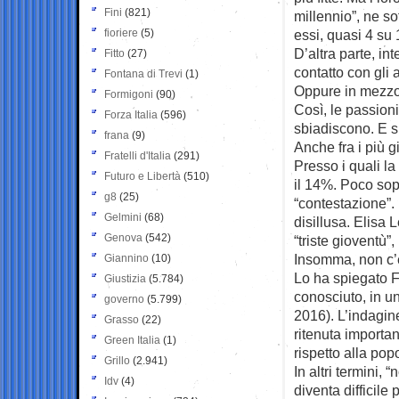
Fini
(821)
millennio”, ne s
fioriere
(5)
essi, quasi 4 su 
D’altra parte, in
Fitto
(27)
contatto con gli 
Fontana di Trevi
(1)
Oppure in mezzo 
Formigoni
(90)
Così, le passioni
Forza Italia
(596)
sbiadiscono. E s
frana
(9)
Anche fra i più g
Fratelli d'Italia
(291)
Presso i quali l
Futuro e Libertà
(510)
il 14%. Poco sop
g8
(25)
“contestazione”.
Gelmini
(68)
disillusa. Elisa 
Genova
(542)
“triste gioventù”,
Insomma, non c’è 
Giannino
(10)
Lo ha spiegato Fr
Giustizia
(5.784)
conosciuto, in un 
governo
(5.799)
2016). L’indagin
Grasso
(22)
ritenuta importan
Green Italia
(1)
rispetto alla pop
Grillo
(2.941)
In altri termini, 
Idv
(4)
diventa difficile 