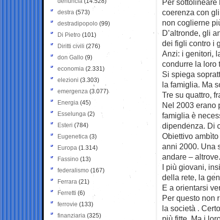
denuncia
(14.528)
Per sottolineare 
coerenza con gli 
destra
(573)
non coglierne più
destradipopolo
(99)
D’altronde, gli a
Di Pietro
(101)
dei figli contro i
Diritti civili
(276)
Anzi: i genitori, 
don Gallo
(9)
condurre la loro t
economia
(2.331)
Si spiega sopratt
elezioni
(3.303)
la famiglia. Ma s
emergenza
(3.077)
Tre su quattro, f
Energia
(45)
Nel 2003 erano p
Esselunga
(2)
famiglia è neces
dipendenza. Di cr
Esteri
(784)
Obiettivo ambìto 
Eugenetica
(3)
anni 2000. Una s
Europa
(1.314)
andare – altrove
Fassino
(13)
I più giovani, in
federalismo
(167)
della rete, la ge
Ferrara
(21)
E a orientarsi ve
Ferretti
(6)
Per questo non ri
ferrovie
(133)
la società . Cert
finanziaria
(325)
più fitte. Ma i lo