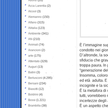
Aborto
(20)
Acca Larentia
(2)
Alcool
(3)
Alemanno
(150)
Alfano
(315)
Alitalia
(123)
Ambiente
(341)
AN
(210)
È l’immagine su
Animali
(74)
condotto nei gio
Arancioni
(2)
D’altronde, la soc
arte
(175)
sfiducia che grav
Attentato
(329)
troppa paura. In 
Auguri
(13)
“generazione del 
Batini
(3)
Insomma, coloro 
Berlusconi
(4.295)
ed età adulta. E 
Bersani
(234)
incognite e la si
Biasotti
(12)
È la metafora di
Boldrini
(4)
tutti, vorrebbero 
Bossi
(1.221)
incertezze degli
È un aspetto che
Brambilla
(38)