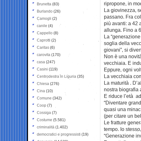
ripropone, in mo
Brunetta
(83)
La giovinezza, se
Burlando
(26)
passano. Fra col
Camogli
(2)
più avanti: a 42 
canile
(4)
allunga. Fino a 
Cappello
(8)
La “generazione 
Caprotti
(2)
soglia della vec
Caritas
(6)
giovani”, si div
carovita
(170)
Non è una novità
casa
(247)
vecchiaia. E ind
Eppure, ogni vol
Casini
(119)
La vecchiaia com
Centrodestra in Liguria
(35)
La maturità . D’a
Chiesa
(276)
nostra biografia
Cina
(10)
E riduce l’età a
Comune
(342)
“Diventare gran
Coop
(7)
quasi una minacci
Cossiga
(7)
(per citare un be
Costume
(5.581)
Le fratture gene
criminalità
(1.402)
tempo. Io stesso,
democratici e progressisti
(19)
“Generazione invi