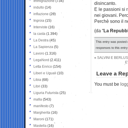
Immigrazione
(734)
disincanto.
indulto
(14)
E le passioni si
inflazione
(26)
nei giovani. Perc
Ingroia
(15)
Perchè sono il nos
Interviste
(16)
(da “
La Repubbl
la casta
(1.394)
La Destra
(45)
This entry was posted o
La Sapienza
(5)
responses to this entr
Lavoro
(1.316)
«
SALVINI E BERLUS
LegaNord
(2.411)
E
Letta Enrico
(154)
Leave a Rep
Liberi e Uguali
(10)
Libia
(68)
You must be
log
Libri
(33)
Liguria Futurista
(25)
mafia
(543)
manifesto
(7)
Margherita
(16)
Maroni
(171)
Mastella
(16)