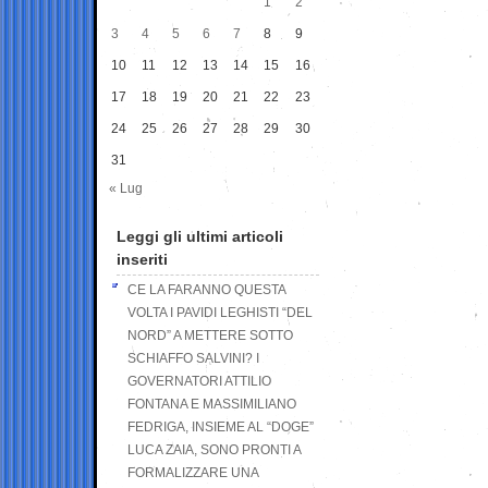
1
2
3
4
5
6
7
8
9
10
11
12
13
14
15
16
17
18
19
20
21
22
23
24
25
26
27
28
29
30
31
« Lug
Leggi gli ultimi articoli
inseriti
CE LA FARANNO QUESTA
VOLTA I PAVIDI LEGHISTI “DEL
NORD” A METTERE SOTTO
SCHIAFFO SALVINI? I
GOVERNATORI ATTILIO
FONTANA E MASSIMILIANO
FEDRIGA, INSIEME AL “DOGE”
LUCA ZAIA, SONO PRONTI A
FORMALIZZARE UNA