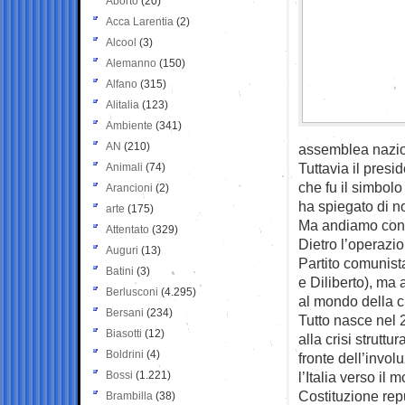
Aborto
(20)
Acca Larentia
(2)
Alcool
(3)
Alemanno
(150)
Alfano
(315)
Alitalia
(123)
Ambiente
(341)
AN
(210)
assemblea nazion
Tuttavia il presid
Animali
(74)
che fu il simbolo 
Arancioni
(2)
ha spiegato di n
arte
(175)
Ma andiamo con 
Attentato
(329)
Dietro l’operazio
Auguri
(13)
Partito comunista
Batini
(3)
e Diliberto), ma
Berlusconi
(4.295)
al mondo della cu
Bersani
(234)
Tutto nasce nel 
Biasotti
(12)
alla crisi strutt
Boldrini
(4)
fronte dell’invol
Bossi
(1.221)
l’Italia verso i
Costituzione rep
Brambilla
(38)