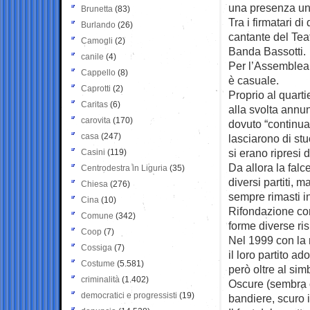
una presenza unit
Brunetta
(83)
Tra i firmatari d
Burlando
(26)
cantante del Tea
Camogli
(2)
Banda Bassotti.
canile
(4)
Per l’Assemblea 
Cappello
(8)
è casuale.
Caprotti
(2)
Proprio al quart
Caritas
(6)
alla svolta annu
carovita
(170)
dovuto “continua
casa
(247)
lasciarono di st
si erano ripresi 
Casini
(119)
Da allora la fal
Centrodestra in Liguria
(35)
diversi partiti, m
Chiesa
(276)
sempre rimasti i
Cina
(10)
Rifondazione com
Comune
(342)
forme diverse ris
Coop
(7)
Nel 1999 con la n
Cossiga
(7)
il loro partito a
Costume
(5.581)
però oltre al si
criminalità
(1.402)
Oscure (sembra c
democratici e progressisti
(19)
bandiere, scuro 