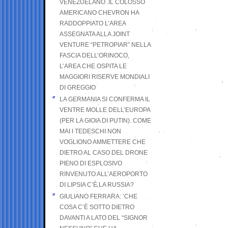
VENEZUELANO .IL COLOSSO
AMERICANO CHEVRON HA
RADDOPPIATO L’AREA
ASSEGNATA ALLA JOINT
VENTURE “PETROPIAR” NELLA
FASCIA DELL’ORINOCO,
L’AREA CHE OSPITA LE
MAGGIORI RISERVE MONDIALI
DI GREGGIO
LA GERMANIA SI CONFERMA IL
VENTRE MOLLE DELL’EUROPA
(PER LA GIOIA DI PUTIN). COME
MAI I TEDESCHI NON
VOGLIONO AMMETTERE CHE
DIETRO AL CASO DEL DRONE
PIENO DI ESPLOSIVO
RINVENUTO ALL’AEROPORTO
DI LIPSIA C’È LA RUSSIA?
GIULIANO FERRARA: ’CHE
COSA C’È SOTTO DIETRO
DAVANTI A LATO DEL “SIGNOR