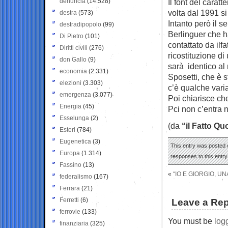
denuncia
(14.528)
Il font del carat
volta dal 1991 si
destra
(573)
Intanto però il 
destradipopolo
(99)
Berlinguer che ha
Di Pietro
(101)
contattato da ilf
Diritti civili
(276)
ricostituzione di
don Gallo
(9)
sarà identico al
economia
(2.331)
Sposetti, che è s
elezioni
(3.303)
c’è qualche varia
emergenza
(3.077)
Poi chiarisce che
Energia
(45)
Pci non c’entra nu
Esselunga
(2)
(da
“il Fatto Qu
Esteri
(784)
Eugenetica
(3)
This entry was posted 
Europa
(1.314)
responses to this entr
Fassino
(13)
«
“IO E GIORGIO, UN
federalismo
(167)
Ferrara
(21)
Ferretti
(6)
Leave a Rep
ferrovie
(133)
You must be
log
finanziaria
(325)