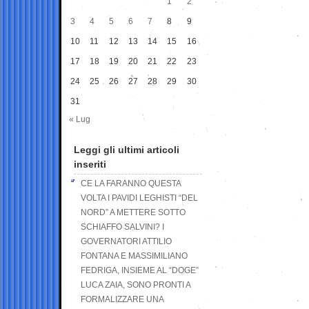
1
2
3
4
5
6
7
8
9
10
11
12
13
14
15
16
17
18
19
20
21
22
23
24
25
26
27
28
29
30
31
« Lug
Leggi gli ultimi articoli
inseriti
CE LA FARANNO QUESTA
VOLTA I PAVIDI LEGHISTI “DEL
NORD” A METTERE SOTTO
SCHIAFFO SALVINI? I
GOVERNATORI ATTILIO
FONTANA E MASSIMILIANO
FEDRIGA, INSIEME AL “DOGE”
LUCA ZAIA, SONO PRONTI A
FORMALIZZARE UNA