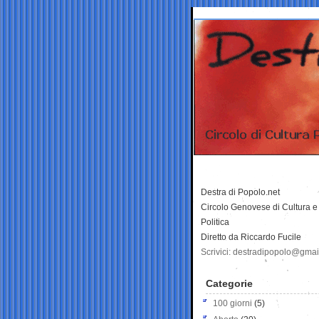
Destra di Popolo.net
Circolo Genovese di Cultura e
Politica
Diretto da Riccardo Fucile
Scrivici: destradipopolo@gma
Categorie
100 giorni
(5)