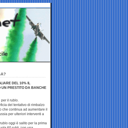
GA?
LIARE DEL 10% IL
O UN PRESTITO DA BANCHE
per il rublo.
icia del tentativo di rimbalzo
to che continua ad aumentare il
sia per ulteriori interventi a
 rublo oggi è salito per la prima
quota 60 rubli, con una