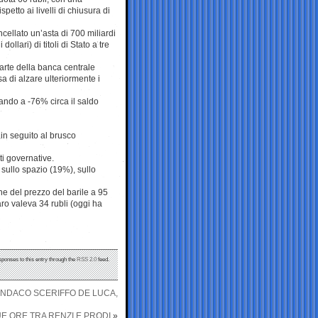
ispetto ai livelli di chiusura di
cellato un’asta di 700 miliardi
 dollari) di titoli di Stato a tre
arte della banca centrale
a di alzare ulteriormente i
tando a -76% circa il saldo
 in seguito al brusco
ti governative.
 sullo spazio (19%), sullo
ne del prezzo del barile a 95
ro valeva 34 rubli (oggi ha
sponses to this entry through the
RSS 2.0
feed.
SINDACO SCERIFFO DE LUCA,
UE ORE TRA RENZI E PRODI
»