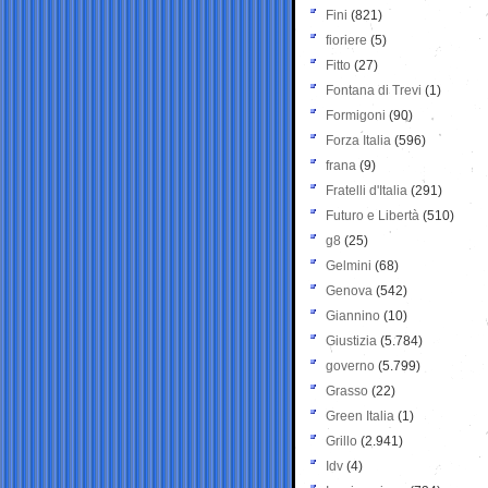
Fini
(821)
fioriere
(5)
Fitto
(27)
Fontana di Trevi
(1)
Formigoni
(90)
Forza Italia
(596)
frana
(9)
Fratelli d'Italia
(291)
Futuro e Libertà
(510)
g8
(25)
Gelmini
(68)
Genova
(542)
Giannino
(10)
Giustizia
(5.784)
governo
(5.799)
Grasso
(22)
Green Italia
(1)
Grillo
(2.941)
Idv
(4)