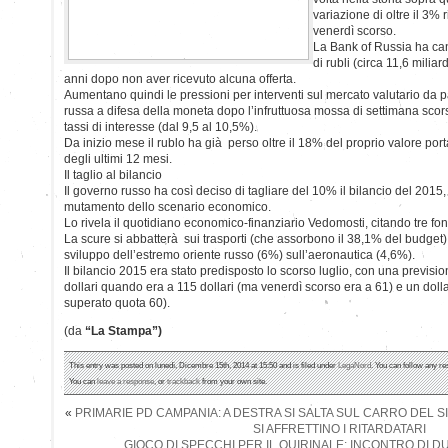
variazione di oltre il 3% r
venerdì scorso.
La Bank of Russia ha can
di rubli (circa 11,6 miliardi
anni dopo non aver ricevuto alcuna offerta.
Aumentano quindi le pressioni per interventi sul mercato valutario da p
russa a difesa della moneta dopo l’infruttuosa mossa di settimana scors
tassi di interesse (dal 9,5 al 10,5%).
Da inizio mese il rublo ha già perso oltre il 18% del proprio valore por
degli ultimi 12 mesi.
Il taglio al bilancio
Il governo russo ha così deciso di tagliare del 10% il bilancio del 2015,
mutamento dello scenario economico.
Lo rivela il quotidiano economico-finanziario Vedomosti, citando tre fon
La scure si abbatterà sui trasporti (che assorbono il 38,1% del budget)
sviluppo dell’estremo oriente russo (6%) sull’aeronautica (4,6%).
Il bilancio 2015 era stato predisposto lo scorso luglio, con una previsio
dollari quando era a 115 dollari (ma venerdì scorso era a 61) e un dolla
superato quota 60).
(da
“La Stampa”)
This entry was posted on lunedì, Dicembre 15th, 2014 at 15:50 and is filed under
LegaNord
. You can follow any re
You can
leave a response
, or
trackback
from your own site.
«
PRIMARIE PD CAMPANIA: A DESTRA SI SALTA SUL CARRO DEL 
SI AFFRETTINO I RITARDATARI
GIOCO DI SPECCHI PER IL QUIRINALE: INCONTRO DI D