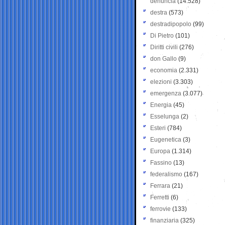
denuncia
(14.528)
destra
(573)
destradipopolo
(99)
Di Pietro
(101)
Diritti civili
(276)
don Gallo
(9)
economia
(2.331)
elezioni
(3.303)
emergenza
(3.077)
Energia
(45)
Esselunga
(2)
Esteri
(784)
Eugenetica
(3)
Europa
(1.314)
Fassino
(13)
federalismo
(167)
Ferrara
(21)
Ferretti
(6)
ferrovie
(133)
finanziaria
(325)