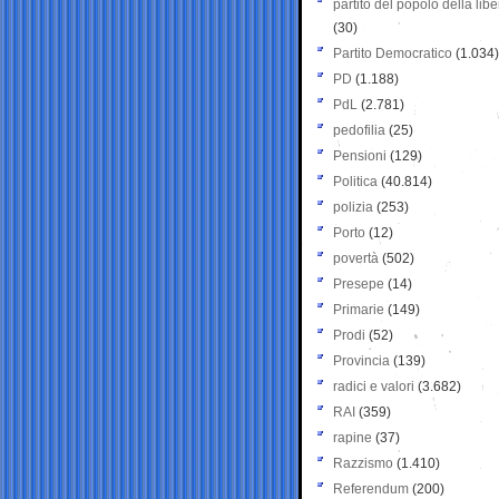
partito del popolo della libe
(30)
Partito Democratico
(1.034)
PD
(1.188)
PdL
(2.781)
pedofilia
(25)
Pensioni
(129)
Politica
(40.814)
polizia
(253)
Porto
(12)
povertà
(502)
Presepe
(14)
Primarie
(149)
Prodi
(52)
Provincia
(139)
radici e valori
(3.682)
RAI
(359)
rapine
(37)
Razzismo
(1.410)
Referendum
(200)