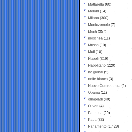
Mattarella
(60)
Meloni
(14)
Milano
(300)
Montezemolo
(7)
Monti
(357)
moschea
(11)
Musso
(10)
Muti
(10)
Napoli
(319)
Napolitano
(220)
no global
(5)
notte bianca
(3)
Nuovo Centrodestra
(2)
Obama
(11)
olimpiadi
(40)
Oliveri
(4)
Pannella
(29)
Papa
(33)
Parlamento
(1.428)