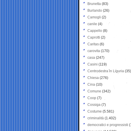
Brunetta
(83)
Burlando
(26)
Camogli
(2)
canile
(4)
Cappello
(8)
Caprotti
(2)
Caritas
(6)
carovita
(170)
casa
(247)
Casini
(119)
Centrodestra in Liguria
(35
Chiesa
(276)
Cina
(10)
Comune
(342)
Coop
(7)
Cossiga
(7)
Costume
(5.581)
criminalità
(1.402)
democratici e progressisti
(