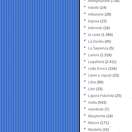
Immigrazione
(734)
indulto
(14)
inflazione
(26)
Ingroia
(15)
Interviste
(16)
la casta
(1.394)
La Destra
(45)
La Sapienza
(5)
Lavoro
(1.316)
LegaNord
(2.411)
Letta Enrico
(154)
Liberi e Uguali
(10)
Libia
(68)
Libri
(33)
Liguria Futurista
(25)
mafia
(543)
manifesto
(7)
Margherita
(16)
Maroni
(171)
Mastella
(16)