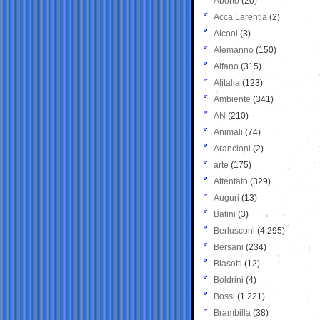
Aborto
(20)
Acca Larentia
(2)
Alcool
(3)
Alemanno
(150)
Alfano
(315)
Alitalia
(123)
Ambiente
(341)
AN
(210)
Animali
(74)
Arancioni
(2)
arte
(175)
Attentato
(329)
Auguri
(13)
Batini
(3)
Berlusconi
(4.295)
Bersani
(234)
Biasotti
(12)
Boldrini
(4)
Bossi
(1.221)
Brambilla
(38)