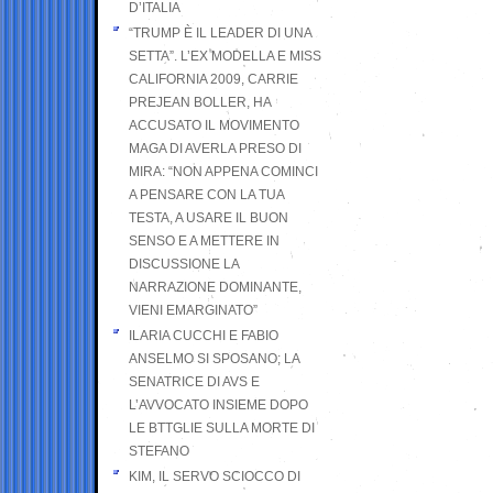
D’ITALIA
“TRUMP È IL LEADER DI UNA
SETTA”. L’EX MODELLA E MISS
CALIFORNIA 2009, CARRIE
PREJEAN BOLLER, HA
ACCUSATO IL MOVIMENTO
MAGA DI AVERLA PRESO DI
MIRA: “NON APPENA COMINCI
A PENSARE CON LA TUA
TESTA, A USARE IL BUON
SENSO E A METTERE IN
DISCUSSIONE LA
NARRAZIONE DOMINANTE,
VIENI EMARGINATO”
ILARIA CUCCHI E FABIO
ANSELMO SI SPOSANO; LA
SENATRICE DI AVS E
L’AVVOCATO INSIEME DOPO
LE BTTGLIE SULLA MORTE DI
STEFANO
KIM, IL SERVO SCIOCCO DI