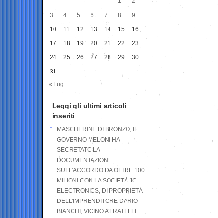
1
2
3
4
5
6
7
8
9
10
11
12
13
14
15
16
17
18
19
20
21
22
23
24
25
26
27
28
29
30
31
« Lug
Leggi gli ultimi articoli
inseriti
MASCHERINE DI BRONZO, IL
GOVERNO MELONI HA
SECRETATO LA
DOCUMENTAZIONE
SULL’ACCORDO DA OLTRE 100
MILIONI CON LA SOCIETÀ JC
ELECTRONICS, DI PROPRIETÀ
DELL’IMPRENDITORE DARIO
BIANCHI, VICINO A FRATELLI