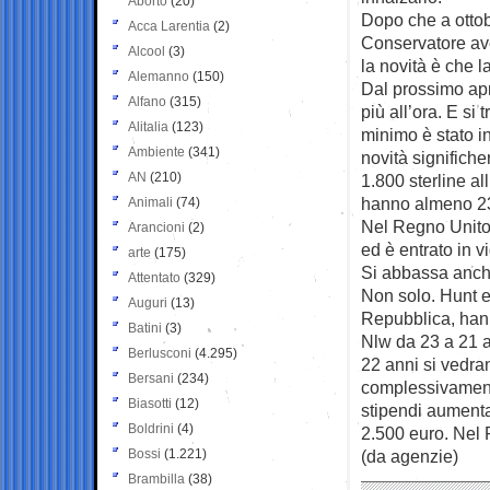
Aborto
(20)
Dopo che a ottob
Acca Larentia
(2)
Conservatore ave
Alcool
(3)
la novità è che l
Alemanno
(150)
Dal prossimo apr
Alfano
(315)
più all’ora. E si
Alitalia
(123)
minimo è stato in
Ambiente
(341)
novità significhe
AN
(210)
1.800 sterline al
hanno almeno 23
Animali
(74)
Nel Regno Unito 
Arancioni
(2)
ed è entrato in v
arte
(175)
Si abbassa anch
Attentato
(329)
Non solo. Hunt 
Auguri
(13)
Repubblica, hann
Batini
(3)
Nlw da 23 a 21 an
Berlusconi
(4.295)
22 anni si vedra
Bersani
(234)
complessivamente
Biasotti
(12)
stipendi aumentar
Boldrini
(4)
2.500 euro. Nel P
Bossi
(1.221)
(da agenzie)
Brambilla
(38)