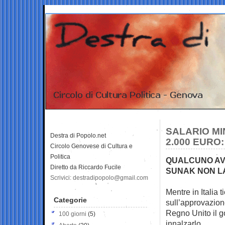
SALARIO MI
Destra di Popolo.net
2.000 EURO:
Circolo Genovese di Cultura e
Politica
QUALCUNO AVV
Diretto da Riccardo Fucile
SUNAK NON LA
Scrivici: destradipopolo@gmail.com
Mentre in Italia t
Categorie
sull’approvazion
Regno Unito il g
100 giorni
(5)
innalzarlo.