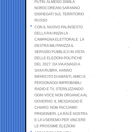
PUTIN: ALMENO 30MILA
NORDCOREANI SARANNO
DISPIEGATI SUL TERRITORIO
RUSSO
CON IL NUOVO PALINSESTO
DELLA RAI INIZIA LA
CAMPAGNA ELETTORALE. LA
DESTRA MILITARIZZA IL
SERVIZIO PUBBLICO IN VISTA
DELLE ELEZIONI POLITICHE
DEL 2027: DA VIA ASIAGO A
SAXA RUBRA, HANNO
INFARCITO DI AMANTI, AMICI E
PERSONAGGI IMPROBABILI
RADIO E TV, STERILIZZANDO
OGNI VOCE NON ORGANICA AL
GOVERNO. IL MESSAGGIO È
CHIARO: NON FACCIAMO
PRIGIONIERI. LA RAI È NOSTRA
E LA USEREMO PER VINCERE
LE PROSSIME ELEZIONI