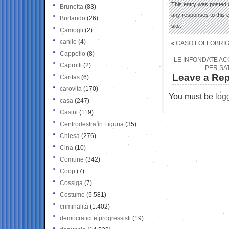
This entry was posted 
Brunetta
(83)
any responses to this 
Burlando
(26)
site.
Camogli
(2)
canile
(4)
«
CASO LOLLOBRIG
Cappello
(8)
LE INFONDATE AC
Caprotti
(2)
PER SA
Leave a Rep
Caritas
(6)
carovita
(170)
You must be
log
casa
(247)
Casini
(119)
Centrodestra in Liguria
(35)
Chiesa
(276)
Cina
(10)
Comune
(342)
Coop
(7)
Cossiga
(7)
Costume
(5.581)
criminalità
(1.402)
democratici e progressisti
(19)