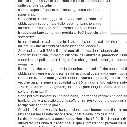
difficoltà (fatte salve le esenzioni fiscali sui contributi versati
dalle banche ‘salvatrici’).
Il primo aspetto è quello che coinvolge direttamente i
risparmiatori.
Nel decreto di salvataggio si prevede che le azioni e le
obbligazioni subordinate delle ‘vecchie’ banche siano
interamente svalutate: sono diventati pezzi di carta.
E rappresentano quindi una perdita al 100% per chi le ha
sottoscritte.
In questi quattro casi, dal punto di vista del capitale, dati che risalgo
miliardi di euro di azioni azzerate (secondo Moody’s).
Sono poi coinvolti 788 milioni di euro di obbligazioni subordinate.
Sono strumenti che, in caso di difficoltà dell’emittente, prevedono il rim
subordine’ rispetto ad altri titoli, cioè le obbligazioni ‘senior’, che han
maggiore.
Il problema che emerge dalle testimonianze raccolte è che ben pochi dei
obbligazioni erano a conoscenza del rischio al quale andavano incontr
Dopo che azioni e obbligazioni hanno assorbito le perdite, i crediti in s
vecchie banche sono stati svalutati: da 8,5 miliardi, il loro valore è stato
17% circa del valore originario, un dato di gran lunga inferiore al valo
sofferenze in Italia).
Sono poi stati trasferiti in una bad bank, una “banca cattiva” che non ha 
tradizionale: è una scatola per le sofferenze, per venderle a operatori s
recuperare i denari in gioco.
Gli altri attivi delle vecchie banche, cioè le parti buone, sono finite in q
un capitale necessario per operare, in vista della loro cessione.
Le risorse necessarie a queste operazioni, circa 3,6 miliardi, sono arri
attraverso un Fondo di risoluzione, al quale torneranno i proventi della 