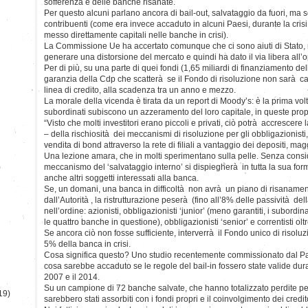
sofferenza e delle banche risanate.
Per questo alcuni parlano ancora di bail-out, salvataggio da fuori, ma se
contribuenti (come era invece accaduto in alcuni Paesi, durante la cris
messo direttamente capitali nelle banche in crisi).
La Commissione Ue ha accertato comunque che ci sono aiuti di Stato, 
generare una distorsione del mercato e quindi ha dato il via libera all’
Per di più, su una parte di quei fondi (1,65 miliardi di finanziamento d
garanzia della Cdp che scatterà se il Fondo di risoluzione non sarà c
linea di credito, alla scadenza tra un anno e mezzo.
La morale della vicenda è tirata da un report di Moody’s: è la prima volt
subordinati subiscono un azzeramento del loro capitale, in queste propor
“Visto che molti investitori erano piccoli e privati, ciò potrà accrescere 
– della rischiosità dei meccanismi di risoluzione per gli obbligazionisti,
vendita di bond attraverso la rete di filiali a vantaggio dei depositi, mag
Una lezione amara, che in molti sperimentano sulla pelle. Senza consid
)
meccanismo del ‘salvataggio interno’ si dispiegherà in tutta la sua f
anche altri soggetti interessati alla banca.
Se, un domani, una banca in difficoltà non avrà un piano di risaname
dall’Autorità , la ristrutturazione peserà (fino all’8% delle passività de
nell’ordine: azionisti, obbligazionisti ‘junior’ (meno garantiti, i subord
le quattro banche in questione), obbligazionisti ‘senior’ e correntisti ol
Se ancora ciò non fosse sufficiente, interverrà il Fondo unico di risol
5% della banca in crisi.
Cosa significa questo? Uno studio recentemente commissionato dal P
cosa sarebbe accaduto se le regole del bail-in fossero state valide durant
2007 e il 2014.
Su un campione di 72 banche salvate, che hanno totalizzato perdite per
19)
sarebbero stati assorbiti con i fondi propri e il coinvolgimento dei credito