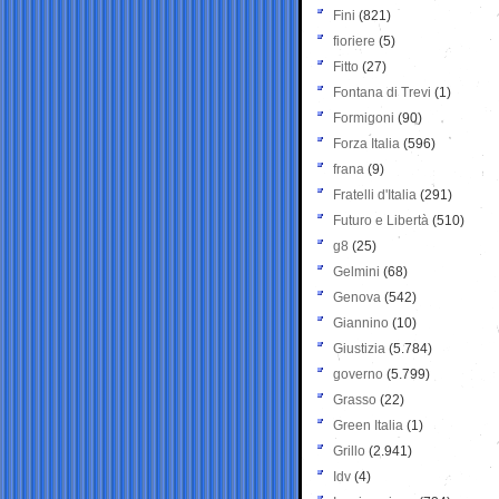
Fini
(821)
fioriere
(5)
Fitto
(27)
Fontana di Trevi
(1)
Formigoni
(90)
Forza Italia
(596)
frana
(9)
Fratelli d'Italia
(291)
Futuro e Libertà
(510)
g8
(25)
Gelmini
(68)
Genova
(542)
Giannino
(10)
Giustizia
(5.784)
governo
(5.799)
Grasso
(22)
Green Italia
(1)
Grillo
(2.941)
Idv
(4)