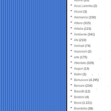
Aborto
(20)
Acca Larentia
(2)
Alcool
(3)
Alemanno
(150)
Alfano
(315)
Alitalia
(123)
Ambiente
(341)
AN
(210)
Animali
(74)
Arancioni
(2)
arte
(175)
Attentato
(329)
Auguri
(13)
Batini
(3)
Berlusconi
(4.295)
Bersani
(234)
Biasotti
(12)
Boldrini
(4)
Bossi
(1.221)
Brambilla
(38)