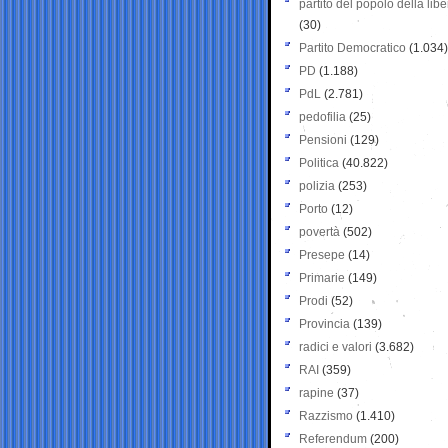
partito del popolo della libe
(30)
Partito Democratico
(1.034)
PD
(1.188)
PdL
(2.781)
pedofilia
(25)
Pensioni
(129)
Politica
(40.822)
polizia
(253)
Porto
(12)
povertà
(502)
Presepe
(14)
Primarie
(149)
Prodi
(52)
Provincia
(139)
radici e valori
(3.682)
RAI
(359)
rapine
(37)
Razzismo
(1.410)
Referendum
(200)