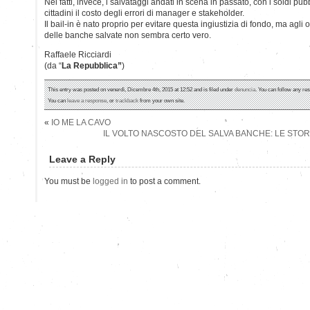
Nei fatti, invece, i salvataggi andati in scena in passato, con i soldi pub
cittadini il costo degli errori di manager e stakeholder.
Il bail-in è nato proprio per evitare questa ingiustizia di fondo, ma agli
delle banche salvate non sembra certo vero.
Raffaele Ricciardi
(da “
La Repubblica”
)
This entry was posted on venerdì, Dicembre 4th, 2015 at 12:52 and is filed under
denuncia
. You can follow any re
You can
leave a response
, or
trackback
from your own site.
«
IO ME LA CAVO
IL VOLTO NASCOSTO DEL SALVA BANCHE: LE STORI
Leave a Reply
You must be
logged in
to post a comment.