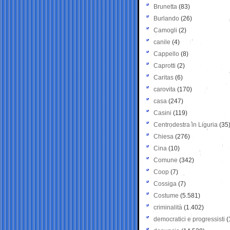
Brunetta
(83)
Burlando
(26)
Camogli
(2)
canile
(4)
Cappello
(8)
Caprotti
(2)
Caritas
(6)
carovita
(170)
casa
(247)
Casini
(119)
Centrodestra in Liguria
(35
Chiesa
(276)
Cina
(10)
Comune
(342)
Coop
(7)
Cossiga
(7)
Costume
(5.581)
criminalità
(1.402)
democratici e progressisti
(