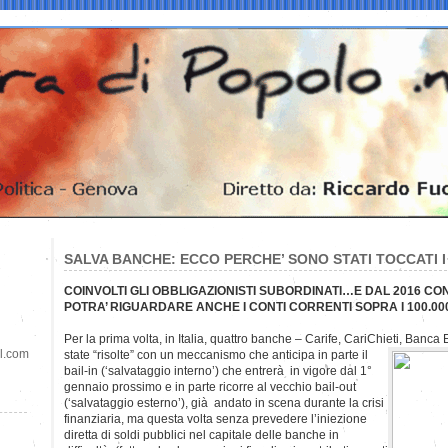
SALVA BANCHE: ECCO PERCHE’ SONO STATI TOCCATI I
COINVOLTI GLI OBBLIGAZIONISTI SUBORDINATI…E DAL 2016 CON
POTRA’ RIGUARDARE ANCHE I CONTI CORRENTI SOPRA I 100.0
Per la prima volta, in Italia, quattro banche – Carife, CariChieti, Banc
il.com
state “risolte” con un meccanismo che anticipa in parte il
bail-in (‘salvataggio interno’) che entrerà in vigore dal 1°
gennaio prossimo e in parte ricorre al vecchio bail-out
(‘salvataggio esterno’), già andato in scena durante la crisi
finanziaria, ma questa volta senza prevedere l’iniezione
diretta di soldi pubblici nel capitale delle banche in