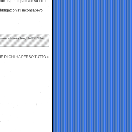
blici, hanno spalmato su tutti i
 obbligazionisti inconsapevoli
sponses to this entry through the
RSS 2.0
feed.
E DI CHI HA PERSO TUTTO
»