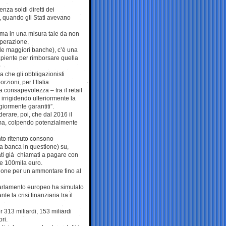
nza soldi diretti dei
i, quando gli Stati avevano
ma in una misura tale da non
operazione.
elle maggiori banche), c’è una
apiente per rimborsare quella
a che gli obbligazionisti
zioni, per l’Italia.
la consapevolezza – tra il retail
 irrigidendo ulteriormente la
giormente garantiti”.
erare, poi, che dal 2016 il
orma, colpendo potenzialmente
nto ritenuto consono
lla banca in questione) su,
inati già chiamati a pagare con
tre 100mila euro.
uzione per un ammontare fino al
arlamento europeo ha simulato
e la crisi finanziaria tra il
 313 miliardi, 153 miliardi
ri.