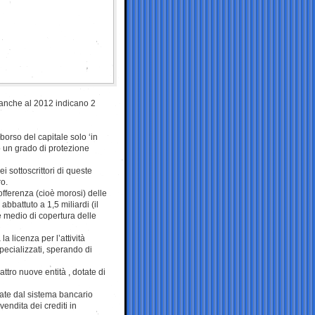
no anche al 2012 indicano 2
borso del capitale solo ‘in
no un grado di protezione
 sottoscrittori di queste
o.
offerenza (cioè morosi) delle
 abbattuto a 1,5 miliardi (il
re medio di copertura delle
la licenza per l’attività
pecializzati, sperando di
uattro nuove entità , dotate di
vate dal sistema bancario
vendita dei crediti in