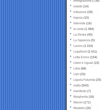
Immigrazione
(734)
indulto
(14)
inflazione
(26)
Ingroia
(15)
Interviste
(16)
la casta
(1.394)
La Destra
(45)
La Sapienza
(5)
Lavoro
(1.316)
LegaNord
(2.411)
Letta Enrico
(154)
Liberi e Uguali
(10)
Libia
(68)
Libri
(33)
Liguria Futurista
(25)
mafia
(543)
manifesto
(7)
Margherita
(16)
Maroni
(171)
Mastella
(16)