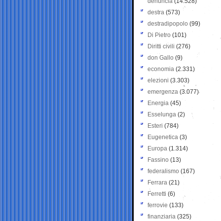
denuncia
(14.528)
destra
(573)
destradipopolo
(99)
Di Pietro
(101)
Diritti civili
(276)
don Gallo
(9)
economia
(2.331)
elezioni
(3.303)
emergenza
(3.077)
Energia
(45)
Esselunga
(2)
Esteri
(784)
Eugenetica
(3)
Europa
(1.314)
Fassino
(13)
federalismo
(167)
Ferrara
(21)
Ferretti
(6)
ferrovie
(133)
finanziaria
(325)