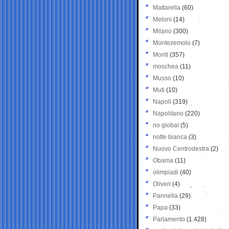
Mattarella
(60)
Meloni
(14)
Milano
(300)
Montezemolo
(7)
Monti
(357)
moschea
(11)
Musso
(10)
Muti
(10)
Napoli
(319)
Napolitano
(220)
no global
(5)
notte bianca
(3)
Nuovo Centrodestra
(2)
Obama
(11)
olimpiadi
(40)
Oliveri
(4)
Pannella
(29)
Papa
(33)
Parlamento
(1.428)