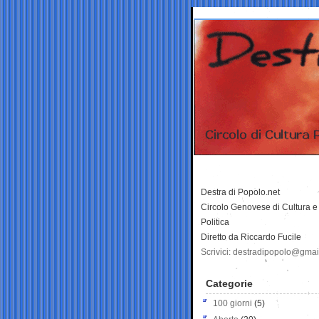
Destra di Popolo.net
Circolo Genovese di Cultura e
Politica
Diretto da Riccardo Fucile
Scrivici: destradipopolo@gma
Categorie
100 giorni
(5)