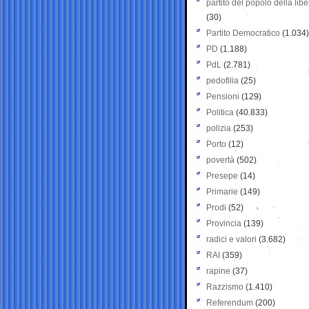
partito del popolo della libe
(30)
Partito Democratico
(1.034)
PD
(1.188)
PdL
(2.781)
pedofilia
(25)
Pensioni
(129)
Politica
(40.833)
polizia
(253)
Porto
(12)
povertà
(502)
Presepe
(14)
Primarie
(149)
Prodi
(52)
Provincia
(139)
radici e valori
(3.682)
RAI
(359)
rapine
(37)
Razzismo
(1.410)
Referendum
(200)