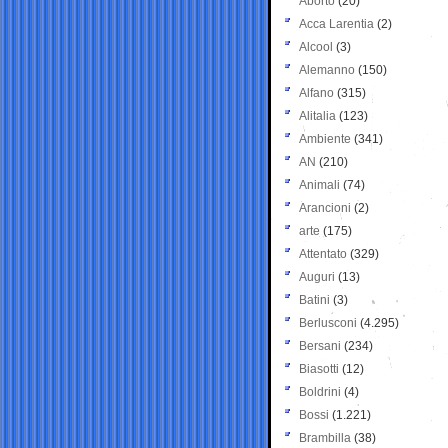
Aborto
(20)
Acca Larentia
(2)
Alcool
(3)
Alemanno
(150)
Alfano
(315)
Alitalia
(123)
Ambiente
(341)
AN
(210)
Animali
(74)
Arancioni
(2)
arte
(175)
Attentato
(329)
Auguri
(13)
Batini
(3)
Berlusconi
(4.295)
Bersani
(234)
Biasotti
(12)
Boldrini
(4)
Bossi
(1.221)
Brambilla
(38)