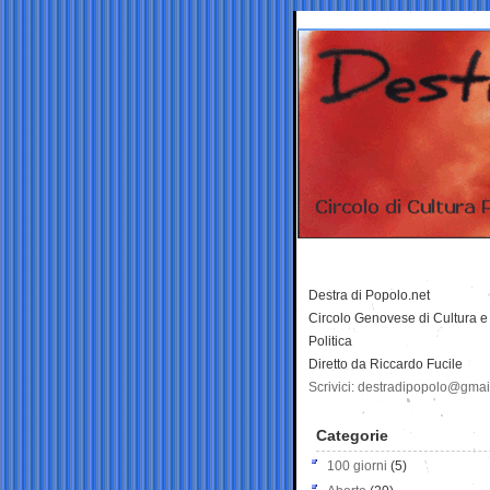
Destra di Popolo.net
Circolo Genovese di Cultura e
Politica
Diretto da Riccardo Fucile
Scrivici: destradipopolo@gma
Categorie
100 giorni
(5)