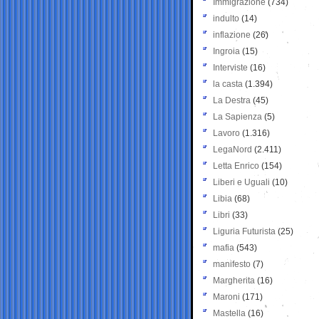
Immigrazione
(734)
indulto
(14)
inflazione
(26)
Ingroia
(15)
Interviste
(16)
la casta
(1.394)
La Destra
(45)
La Sapienza
(5)
Lavoro
(1.316)
LegaNord
(2.411)
Letta Enrico
(154)
Liberi e Uguali
(10)
Libia
(68)
Libri
(33)
Liguria Futurista
(25)
mafia
(543)
manifesto
(7)
Margherita
(16)
Maroni
(171)
Mastella
(16)