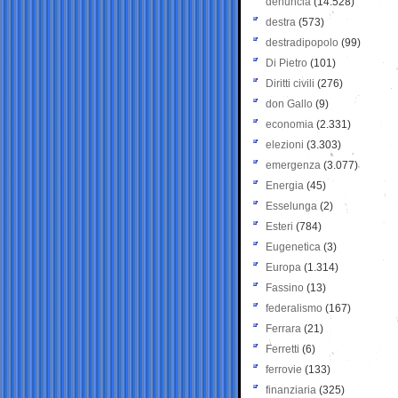
denuncia
(14.528)
destra
(573)
destradipopolo
(99)
Di Pietro
(101)
Diritti civili
(276)
don Gallo
(9)
economia
(2.331)
elezioni
(3.303)
emergenza
(3.077)
Energia
(45)
Esselunga
(2)
Esteri
(784)
Eugenetica
(3)
Europa
(1.314)
Fassino
(13)
federalismo
(167)
Ferrara
(21)
Ferretti
(6)
ferrovie
(133)
finanziaria
(325)