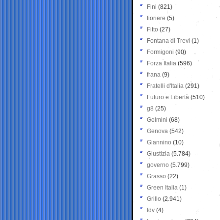
Fini
(821)
fioriere
(5)
Fitto
(27)
Fontana di Trevi
(1)
Formigoni
(90)
Forza Italia
(596)
frana
(9)
Fratelli d'Italia
(291)
Futuro e Libertà
(510)
g8
(25)
Gelmini
(68)
Genova
(542)
Giannino
(10)
Giustizia
(5.784)
governo
(5.799)
Grasso
(22)
Green Italia
(1)
Grillo
(2.941)
Idv
(4)