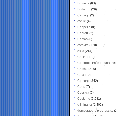
Brunetta
(83)
Burlando
(26)
Camogli
(2)
canile
(4)
Cappello
(8)
Caprotti
(2)
Caritas
(6)
carovita
(170)
casa
(247)
Casini
(119)
Centrodestra in Liguria
(35
Chiesa
(276)
Cina
(10)
Comune
(342)
Coop
(7)
Cossiga
(7)
Costume
(5.581)
criminalità
(1.402)
democratici e progressisti
(