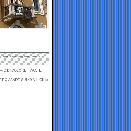
y responses to this entry through the
RSS 2.0
O DI COLORE”. MA SI E’
E DOMANDE SUI 49 MILIONI
»