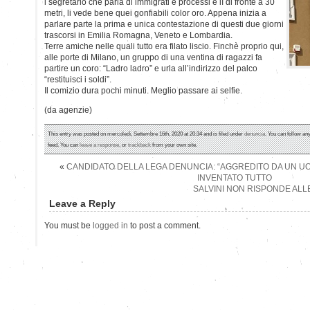
l segretario che parla di immigrati e processi è lì di fronte a 30
metri, li vede bene quei gonfiabili color oro. Appena inizia a
parlare parte la prima e unica contestazione di questi due giorni
trascorsi in Emilia Romagna, Veneto e Lombardia.
Terre amiche nelle quali tutto era filato liscio. Finchè proprio qui,
alle porte di Milano, un gruppo di una ventina di ragazzi fa
partire un coro: “Ladro ladro” e urla all’indirizzo del palco
“restituisci i soldi”.
Il comizio dura pochi minuti. Meglio passare ai selfie.
(da agenzie)
This entry was posted on mercoledì, Settembre 16th, 2020 at 20:34 and is filed under
denuncia
. You can follow an
feed. You can
leave a response
, or
trackback
from your own site.
«
CANDIDATO DELLA LEGA DENUNCIA: “AGGREDITO DA UN UOM
INVENTATO TUTTO
SALVINI NON RISPONDE ALL
Leave a Reply
You must be
logged in
to post a comment.