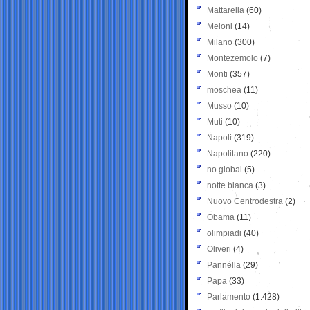
Mattarella
(60)
Meloni
(14)
Milano
(300)
Montezemolo
(7)
Monti
(357)
moschea
(11)
Musso
(10)
Muti
(10)
Napoli
(319)
Napolitano
(220)
no global
(5)
notte bianca
(3)
Nuovo Centrodestra
(2)
Obama
(11)
olimpiadi
(40)
Oliveri
(4)
Pannella
(29)
Papa
(33)
Parlamento
(1.428)