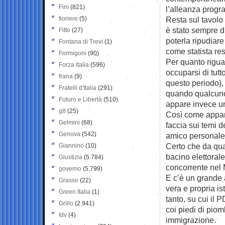
Fini
(821)
l’alleanza progr
fioriere
(5)
Resta sul tavolo
è stato sempre d
Fitto
(27)
poterla ripudiar
Fontana di Trevi
(1)
come statista res
Formigoni
(90)
Per quanto riguar
Forza Italia
(596)
occuparsi di tutto
frana
(9)
questo periodo), 
Fratelli d'Italia
(291)
quando qualcuno 
Futuro e Libertà
(510)
appare invece un 
g8
(25)
Così come appare
Gelmini
(68)
faccia sui temi d
Genova
(542)
amico personale
Certo che da qua
Giannino
(10)
bacino elettorale
Giustizia
(5.784)
concorrente nel 
governo
(5.799)
E c’è un grande 
Grasso
(22)
vera e propria is
Green Italia
(1)
tanto, su cui il 
Grillo
(2.941)
coi piedi di piom
Idv
(4)
immigrazione.