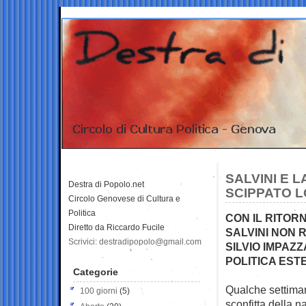
SALVINI E 
Destra di Popolo.net
SCIPPATO L
Circolo Genovese di Cultura e
Politica
CON IL RITOR
Diretto da Riccardo Fucile
SALVINI NON 
Scrivici: destradipopolo@gmail.com
SILVIO IMPAZZ
POLITICA EST
Categorie
Qualche settiman
100 giorni
(5)
sconfitta
della na