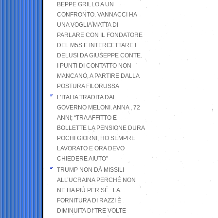
BEPPE GRILLO A UN
CONFRONTO. VANNACCI HA
UNA VOGLIA MATTA DI
PARLARE CON IL FONDATORE
DEL M5S E INTERCETTARE I
DELUSI DA GIUSEPPE CONTE.
I PUNTI DI CONTATTO NON
MANCANO, A PARTIRE DALLA
POSTURA FILORUSSA
L’ITALIA TRADITA DAL
GOVERNO MELONI. ANNA , 72
ANNI; “TRA AFFITTO E
BOLLETTE LA PENSIONE DURA
POCHI GIORNI, HO SEMPRE
LAVORATO E ORA DEVO
CHIEDERE AIUTO”
TRUMP NON DÀ MISSILI
ALL’UCRAINA PERCHÉ NON
NE HA PIÙ PER SÉ : LA
FORNITURA DI RAZZI È
DIMINUITA DI TRE VOLTE