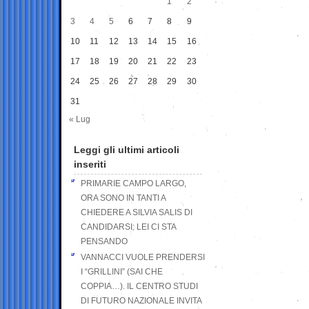
1
2
3
4
5
6
7
8
9
10
11
12
13
14
15
16
17
18
19
20
21
22
23
24
25
26
27
28
29
30
31
« Lug
Leggi gli ultimi articoli
inseriti
PRIMARIE CAMPO LARGO,
ORA SONO IN TANTI A
CHIEDERE A SILVIA SALIS DI
CANDIDARSI: LEI CI STA
PENSANDO
VANNACCI VUOLE PRENDERSI
I “GRILLINI” (SAI CHE
COPPIA…). IL CENTRO STUDI
DI FUTURO NAZIONALE INVITA