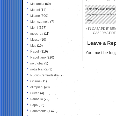
Mattarella
(60)
This entry was posted 
Meloni
(14)
any responses to this 
Milano
(300)
site.
Montezemolo
(7)
Monti
(357)
«
IN CASA PD E’ S
CASERMA FIREN
moschea
(11)
Musso
(10)
Leave a Rep
Muti
(10)
Napoli
(319)
You must be
log
Napolitano
(220)
no global
(5)
notte bianca
(3)
Nuovo Centrodestra
(2)
Obama
(11)
olimpiadi
(40)
Oliveri
(4)
Pannella
(29)
Papa
(33)
Parlamento
(1.428)