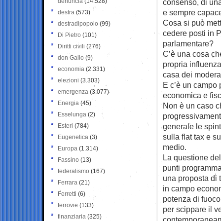
denuncia
(14.528)
consenso, di una
e sempre capace d
destra
(573)
Cosa si può mett
destradipopolo
(99)
cedere posti in P
Di Pietro
(101)
parlamentare?
Diritti civili
(276)
C’è una cosa che 
don Gallo
(9)
propria influenza
economia
(2.331)
casa dei moderat
elezioni
(3.303)
E c’è un campo p
emergenza
(3.077)
economica e fisc
Energia
(45)
Non è un caso c
Esselunga
(2)
progressivamente
generale le spin
Esteri
(784)
sulla flat tax e 
Eugenetica
(3)
medio.
Europa
(1.314)
La questione dell
Fassino
(13)
punti programmat
federalismo
(167)
una proposta di 
Ferrara
(21)
in campo economi
Ferretti
(6)
potenza di fuoco 
ferrovie
(133)
per scippare il v
finanziaria
(325)
contemporaneame