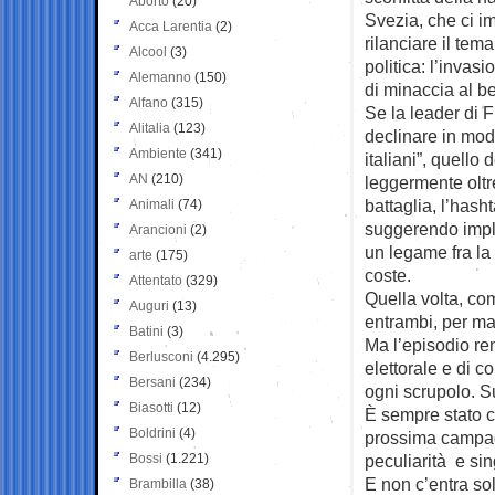
Aborto
(20)
Svezia, che ci i
Acca Larentia
(2)
rilanciare il tem
Alcool
(3)
politica: l’invas
Alemanno
(150)
di minaccia al be
Alfano
(315)
Se la leader di Fr
Alitalia
(123)
declinare in moda
Ambiente
(341)
italiani”, quello
AN
(210)
leggermente oltr
battaglia, l’has
Animali
(74)
suggerendo impli
Arancioni
(2)
un legame fra la 
arte
(175)
coste.
Attentato
(329)
Quella volta, co
Auguri
(13)
entrambi, per ma
Batini
(3)
Ma l’episodio re
Berlusconi
(4.295)
elettorale e di c
Bersani
(234)
ogni scrupolo. S
Biasotti
(12)
È sempre stato c
Boldrini
(4)
prossima campagn
Bossi
(1.221)
peculiarità e si
E non c’entra sol
Brambilla
(38)