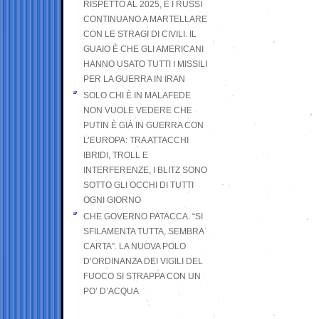
RISPETTO AL 2025, E I RUSSI
CONTINUANO A MARTELLARE
CON LE STRAGI DI CIVILI. IL
GUAIO È CHE GLI AMERICANI
HANNO USATO TUTTI I MISSILI
PER LA GUERRA IN IRAN
SOLO CHI È IN MALAFEDE
NON VUOLE VEDERE CHE
PUTIN È GIÀ IN GUERRA CON
L’EUROPA: TRA ATTACCHI
IBRIDI, TROLL E
INTERFERENZE, I BLITZ SONO
SOTTO GLI OCCHI DI TUTTI
OGNI GIORNO
CHE GOVERNO PATACCA. “SI
SFILAMENTA TUTTA, SEMBRA
CARTA”. LA NUOVA POLO
D’ORDINANZA DEI VIGILI DEL
FUOCO SI STRAPPA CON UN
PO’ D’ACQUA