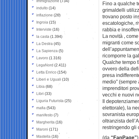
Immigrazione
(734)
Fino a qualche t
indulto
(14)
grimaldelli utiliz
inflazione
(26)
trovano posto in
Ingroia
(15)
escatologiche, r
rabbia e insoffe
Interviste
(16)
La novità , come 
la casta
(1.394)
migranti come sol
La Destra
(45)
dell’appuntamento
La Sapienza
(5)
ricomporre la ga
Lavoro
(1.316)
Qualche tempo f
LegaNord
(2.411)
ovvero della defi
Letta Enrico
(154)
presa indifferent
Liberi e Uguali
(10)
medio” (sempre a
Libia
(68)
imprenditori prova
Libri
(33)
vecchi e nuovi n
Il depotenziamen
Liguria Futurista
(25)
elettorale), la n
mafia
(543)
sovranista europ
manifesto
(7)
oltranzista dell’
Margherita
(16)
restringendo gli 
Maroni
(171)
Mastella
(16)
(da
“FanPage”
)