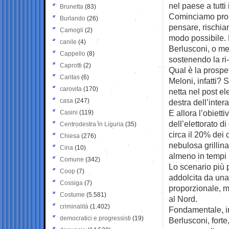
nel paese a tutti i 
Brunetta
(83)
Cominciamo propr
Burlando
(26)
pensare, rischian
Camogli
(2)
modo possibile.
canile
(4)
Berlusconi, o me
Cappello
(8)
sostenendo la ri-
Caprotti
(2)
Qual è la prospe
Caritas
(6)
Meloni, infatti?
carovita
(170)
netta nel post e
casa
(247)
destra dell’inte
E allora l’obiet
Casini
(119)
dell’elettorato d
Centrodestra in Liguria
(35)
circa il 20% dei
Chiesa
(276)
nebulosa grillin
Cina
(10)
almeno in tempi 
Comune
(342)
Lo scenario più p
Coop
(7)
addolcita da una
Cossiga
(7)
proporzionale, ma
Costume
(5.581)
al Nord.
criminalità
(1.402)
Fondamentale, in
democratici e progressisti
(19)
Berlusconi, forte,