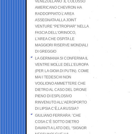
VENEZUELANO .IL COLOSSO
AMERICANO CHEVRON HA
RADDOPPIATO L’AREA
ASSEGNATA ALLA JOINT
VENTURE “PETROPIAR” NELLA
FASCIA DELL’ORINOCO,
L’AREA CHE OSPITA LE
MAGGIORI RISERVE MONDIALI
DI GREGGIO
LA GERMANIA SI CONFERMA IL
VENTRE MOLLE DELL’EUROPA
(PER LA GIOIA DI PUTIN). COME
MAI I TEDESCHI NON
VOGLIONO AMMETTERE CHE
DIETRO AL CASO DEL DRONE
PIENO DI ESPLOSIVO
RINVENUTO ALL’AEROPORTO
DI LIPSIA C’È LA RUSSIA?
GIULIANO FERRARA: ’CHE
COSA C’È SOTTO DIETRO
DAVANTI A LATO DEL “SIGNOR