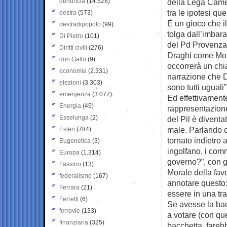
denuncia
(14.528)
della Lega Camer
tra le ipotesi qu
destra
(573)
È un gioco che 
destradipopolo
(99)
tolga dall’imbara
Di Pietro
(101)
del Pd Provenzan
Diritti civili
(276)
Draghi come Mont
don Gallo
(9)
occorrerà un chi
economia
(2.331)
narrazione che Dr
elezioni
(3.303)
sono tutti uguali”
emergenza
(3.077)
Ed effettivament
Energia
(45)
rappresentazione
Esselunga
(2)
del Pil è diventa
male. Parlando 
Esteri
(784)
tornato indietro a
Eugenetica
(3)
ingolfano, i com
Europa
(1.314)
governo?”, con gl
Fassino
(13)
Morale della fav
federalismo
(167)
annotare questo:
Ferrara
(21)
essere in una trap
Ferretti
(6)
Se avesse la ba
ferrovie
(133)
a votare (con que
finanziaria
(325)
bacchetta, fareb