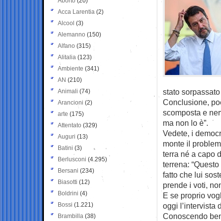
Aborto
(20)
Acca Larentia
(2)
Alcool
(3)
Alemanno
(150)
Alfano
(315)
Alitalia
(123)
Ambiente
(341)
AN
(210)
stato sorpassato
Animali
(74)
Conclusione, po
Arancioni
(2)
scomposta e nerv
arte
(175)
ma non lo è”.
Attentato
(329)
Vedete, i democr
Auguri
(13)
monte il problem
Batini
(3)
terra né a capo d
Berlusconi
(4.295)
terrena: “Questo 
Bersani
(234)
fatto che lui sost
Biasotti
(12)
prende i voti, no
Boldrini
(4)
E se proprio vog
Bossi
(1.221)
oggi l’intervista 
Conoscendo bene 
Brambilla
(38)