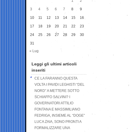
1
2
3
4
5
6
7
8
9
10
11
12
13
14
15
16
17
18
19
20
21
22
23
24
25
26
27
28
29
30
31
« Lug
Leggi gli ultimi articoli
inseriti
CE LA FARANNO QUESTA
VOLTA I PAVIDI LEGHISTI “DEL
NORD” A METTERE SOTTO
SCHIAFFO SALVINI? I
GOVERNATORI ATTILIO
FONTANA E MASSIMILIANO
FEDRIGA, INSIEME AL “DOGE”
LUCA ZAIA, SONO PRONTI A
FORMALIZZARE UNA