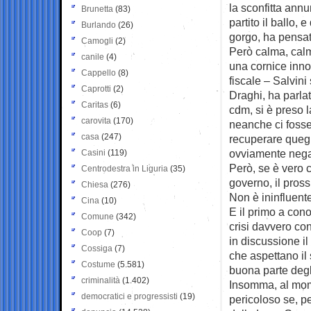
la sconfitta annu
Brunetta
(83)
partito il ballo,
Burlando
(26)
gorgo, ha pensat
Camogli
(2)
Però calma, calm
canile
(4)
una cornice inno
Cappello
(8)
fiscale – Salvini
Caprotti
(2)
Draghi, ha parlat
Caritas
(6)
cdm, si è preso l
carovita
(170)
neanche ci fosse 
casa
(247)
recuperare quegli
ovviamente negat
Casini
(119)
Però, se è vero 
Centrodestra in Liguria
(35)
governo, il pross
Chiesa
(276)
Non è ininfluent
Cina
(10)
E il primo a cono
Comune
(342)
crisi davvero con
Coop
(7)
in discussione il
Cossiga
(7)
che aspettano il 
Costume
(5.581)
buona parte degli
criminalità
(1.402)
Insomma, al mome
democratici e progressisti
(19)
pericoloso se, p