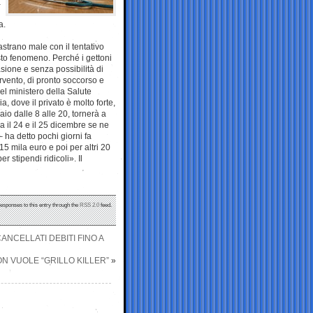
à
a.
strano male con il tentativo
sto fenomeno. Perché i gettoni
sione e senza possibilità di
ervento, di pronto soccorso e
el ministero della Salute
a, dove il privato è molto forte,
io dalle 8 alle 20, tornerà a
a il 24 e il 25 dicembre se ne
 ha detto pochi giorni fa
5 mila euro e poi per altri 20
 stipendi ridicoli». Il
responses to this entry through the
RSS 2.0
feed.
NCELLATI DEBITI FINO A
N VUOLE “GRILLO KILLER”
»