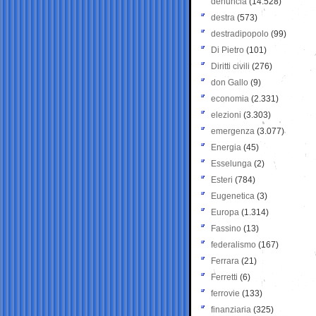
denuncia
(14.528)
destra
(573)
destradipopolo
(99)
Di Pietro
(101)
Diritti civili
(276)
don Gallo
(9)
economia
(2.331)
elezioni
(3.303)
emergenza
(3.077)
Energia
(45)
Esselunga
(2)
Esteri
(784)
Eugenetica
(3)
Europa
(1.314)
Fassino
(13)
federalismo
(167)
Ferrara
(21)
Ferretti
(6)
ferrovie
(133)
finanziaria
(325)