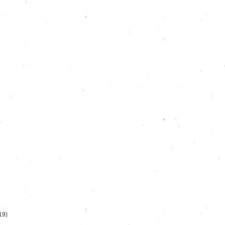
)
19)