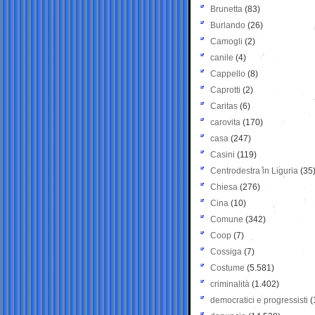
Brunetta
(83)
Burlando
(26)
Camogli
(2)
canile
(4)
Cappello
(8)
Caprotti
(2)
Caritas
(6)
carovita
(170)
casa
(247)
Casini
(119)
Centrodestra in Liguria
(35
Chiesa
(276)
Cina
(10)
Comune
(342)
Coop
(7)
Cossiga
(7)
Costume
(5.581)
criminalità
(1.402)
democratici e progressisti
(