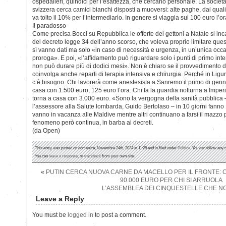
ospedalieri, quindici per l’esattezza, che cercano personale. La societ
svizzera cerca camici bianchi disposti a muoversi: alte paghe, dai quali
va tolto il 10% per l’intermediario. In genere si viaggia sui 100 euro l’or
Il paradosso
Come precisa Bocci su Repubblica le offerte dei gettoni a Natale si inca
del decreto legge 34 dell’anno scorso, che voleva proprio limitare que
sì vanno dati ma solo «in caso di necessità e urgenza, in un’unica occa
proroga». E poi, «l’affidamento può riguardare solo i punti di primo int
non può durare più di dodici mesi». Non è chiaro se il provvedimento d
coinvolga anche reparti di terapia intensiva e chirurgia. Perché in Liguri
c’è bisogno. Chi lavorerà come anestesista a Sanremo il primo di genna
casa con 1.500 euro, 125 euro l’ora. Chi fa la guardia notturna a Imperi
torna a casa con 3.000 euro. «Sono la vergogna della sanità pubblica –
l’assessore alla Salute lombarda, Guido Bertolaso – in 10 giorni fanno 1
vanno in vacanza alle Maldive mentre altri continuano a farsi il mazzo per
fenomeno però continua, in barba ai decreti.
(da Open)
This entry was posted on domenica, Novembre 24th, 2024 at 11:28 and is filed under
Politica
. You can follow any 
You can
leave a response
, or
trackback
from your own site.
«
PUTIN CERCA NUOVA CARNE DA MACELLO PER IL FRONTE: CA
90.000 EURO PER CHI SI ARRUOLA
L’ASSEMBLEA DEI CINQUESTELLE CHE NO
Leave a Reply
You must be
logged in
to post a comment.