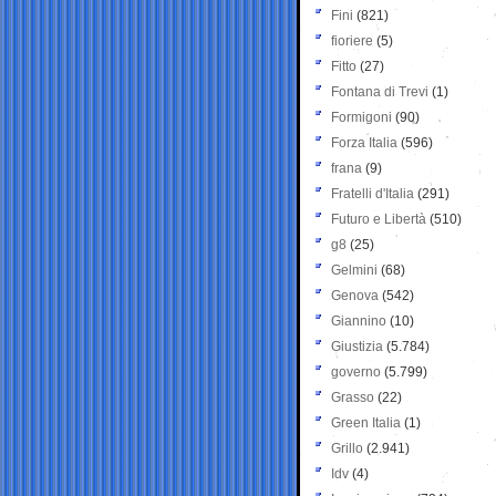
Fini
(821)
fioriere
(5)
Fitto
(27)
Fontana di Trevi
(1)
Formigoni
(90)
Forza Italia
(596)
frana
(9)
Fratelli d'Italia
(291)
Futuro e Libertà
(510)
g8
(25)
Gelmini
(68)
Genova
(542)
Giannino
(10)
Giustizia
(5.784)
governo
(5.799)
Grasso
(22)
Green Italia
(1)
Grillo
(2.941)
Idv
(4)