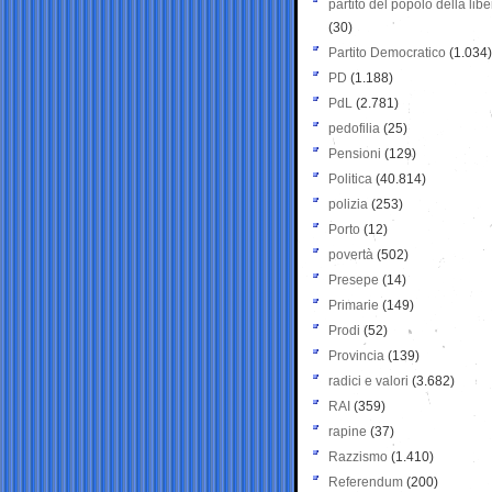
partito del popolo della libe
(30)
Partito Democratico
(1.034)
PD
(1.188)
PdL
(2.781)
pedofilia
(25)
Pensioni
(129)
Politica
(40.814)
polizia
(253)
Porto
(12)
povertà
(502)
Presepe
(14)
Primarie
(149)
Prodi
(52)
Provincia
(139)
radici e valori
(3.682)
RAI
(359)
rapine
(37)
Razzismo
(1.410)
Referendum
(200)