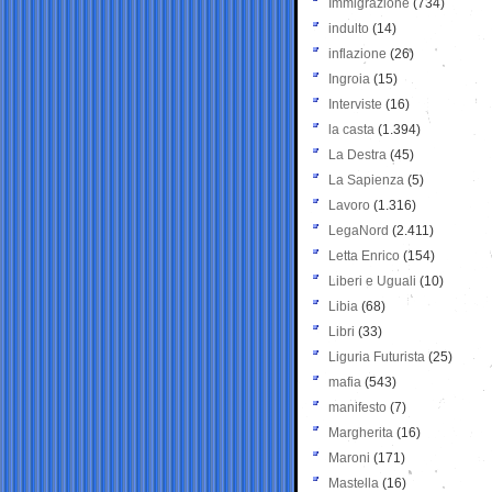
Immigrazione
(734)
indulto
(14)
inflazione
(26)
Ingroia
(15)
Interviste
(16)
la casta
(1.394)
La Destra
(45)
La Sapienza
(5)
Lavoro
(1.316)
LegaNord
(2.411)
Letta Enrico
(154)
Liberi e Uguali
(10)
Libia
(68)
Libri
(33)
Liguria Futurista
(25)
mafia
(543)
manifesto
(7)
Margherita
(16)
Maroni
(171)
Mastella
(16)