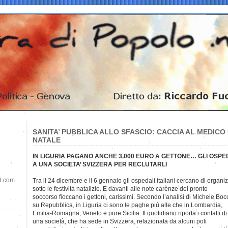
SANITA’ PUBBLICA ALLO SFASCIO: CACCIA AL MEDICO 
NATALE
IN LIGURIA PAGANO ANCHE 3.000 EURO A GETTONE… GLI OSPED
A UNA SOCIETA’ SVIZZERA PER RECLUTARLI
il.com
Tra il 24 dicembre e il 6 gennaio gli ospedali italiani cercano di organi
sotto le festività natalizie. E davanti alle note carenze dei pronto
soccorso fioccano i gettoni, carissimi. Secondo l’analisi di Michele Boc
su Repubblica, in Liguria ci sono le paghe più alte che in Lombardia,
Emilia-Romagna, Veneto e pure Sicilia. Il quotidiano riporta i contatti di
una società, che ha sede in Svizzera, relazionata da alcuni poli