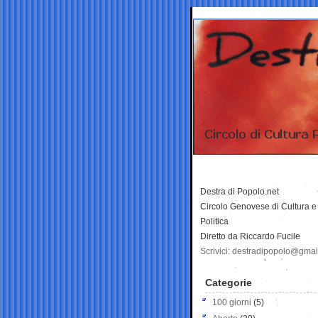
Destra di Popolo.net
Circolo Genovese di Cultura e
Politica
Diretto da Riccardo Fucile
Scrivici: destradipopolo@gma
Categorie
100 giorni
(5)