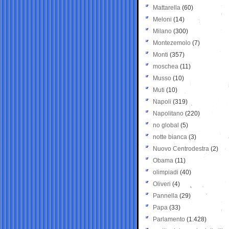
Mattarella
(60)
Meloni
(14)
Milano
(300)
Montezemolo
(7)
Monti
(357)
moschea
(11)
Musso
(10)
Muti
(10)
Napoli
(319)
Napolitano
(220)
no global
(5)
notte bianca
(3)
Nuovo Centrodestra
(2)
Obama
(11)
olimpiadi
(40)
Oliveri
(4)
Pannella
(29)
Papa
(33)
Parlamento
(1.428)