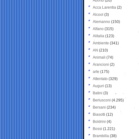
Aborto
(20)
Acca Larentia
(2)
Alcool
(3)
Alemanno
(150)
Alfano
(315)
Alitalia
(123)
Ambiente
(341)
AN
(210)
Animali
(74)
Arancioni
(2)
arte
(175)
Attentato
(329)
Auguri
(13)
Batini
(3)
Berlusconi
(4.295)
Bersani
(234)
Biasotti
(12)
Boldrini
(4)
Bossi
(1.221)
Brambilla
(38)