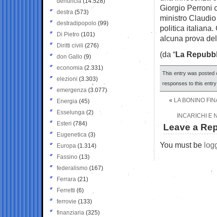
denuncia
(14.528)
Giorgio Perroni c
destra
(573)
ministro Claudio
destradipopolo
(99)
politica italiana
Di Pietro
(101)
alcuna prova del
Diritti civili
(276)
(da “
La Repubbl
don Gallo
(9)
economia
(2.331)
This entry was posted o
elezioni
(3.303)
responses to this entr
emergenza
(3.077)
«
LA BONINO FIN
Energia
(45)
Esselunga
(2)
INCARICHI E
Esteri
(784)
Leave a Rep
Eugenetica
(3)
You must be
log
Europa
(1.314)
Fassino
(13)
federalismo
(167)
Ferrara
(21)
Ferretti
(6)
ferrovie
(133)
finanziaria
(325)