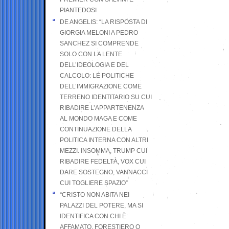
PIANTEDOSI
DE ANGELIS: “LA RISPOSTA DI
GIORGIA MELONI A PEDRO
SANCHEZ SI COMPRENDE
SOLO CON LA LENTE
DELL’IDEOLOGIA E DEL
CALCOLO: LE POLITICHE
DELL’IMMIGRAZIONE COME
TERRENO IDENTITARIO SU CUI
RIBADIRE L’APPARTENENZA
AL MONDO MAGA E COME
CONTINUAZIONE DELLA
POLITICA INTERNA CON ALTRI
MEZZI. INSOMMA, TRUMP CUI
RIBADIRE FEDELTÀ, VOX CUI
DARE SOSTEGNO, VANNACCI
CUI TOGLIERE SPAZIO”
“CRISTO NON ABITA NEI
PALAZZI DEL POTERE, MA SI
IDENTIFICA CON CHI È
AFFAMATO, FORESTIERO O