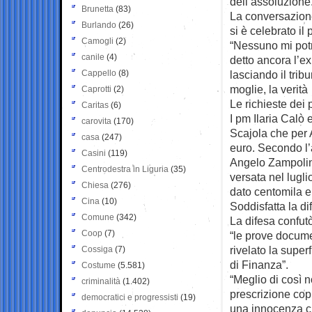
dell’assoluzione
Brunetta
(83)
La conversazione
Burlando
(26)
si è celebrato il
Camogli
(2)
“Nessuno mi potr
canile
(4)
detto ancora l’ex
Cappello
(8)
lasciando il tri
moglie, la verità
Caprotti
(2)
Le richieste dei 
Caritas
(6)
I pm Ilaria Calò
carovita
(170)
Scajola che per 
casa
(247)
euro. Secondo l’
Casini
(119)
Angelo Zampolini,
Centrodestra in Liguria
(35)
versata nel lugl
Chiesa
(276)
dato centomila eu
Cina
(10)
Soddisfatta la di
Comune
(342)
La difesa confutò
Coop
(7)
“le prove docume
rivelato la super
Cossiga
(7)
di Finanza”.
Costume
(5.581)
“Meglio di così 
criminalità
(1.402)
prescrizione cop
democratici e progressisti
(19)
una innocenza ch