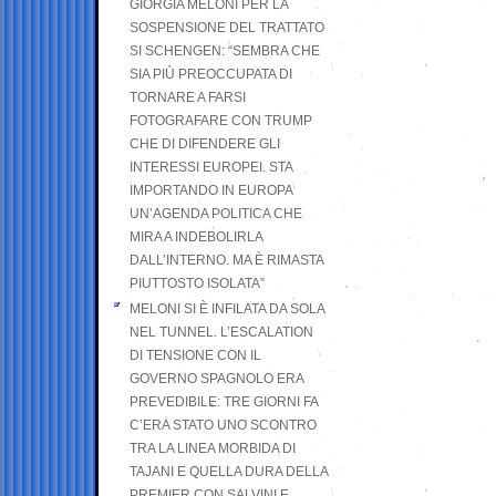
GIORGIA MELONI PER LA
SOSPENSIONE DEL TRATTATO
SI SCHENGEN: “SEMBRA CHE
SIA PIÙ PREOCCUPATA DI
TORNARE A FARSI
FOTOGRAFARE CON TRUMP
CHE DI DIFENDERE GLI
INTERESSI EUROPEI. STA
IMPORTANDO IN EUROPA
UN’AGENDA POLITICA CHE
MIRA A INDEBOLIRLA
DALL’INTERNO. MA È RIMASTA
PIUTTOSTO ISOLATA”
MELONI SI È INFILATA DA SOLA
NEL TUNNEL. L’ESCALATION
DI TENSIONE CON IL
GOVERNO SPAGNOLO ERA
PREVEDIBILE: TRE GIORNI FA
C’ERA STATO UNO SCONTRO
TRA LA LINEA MORBIDA DI
TAJANI E QUELLA DURA DELLA
PREMIER CON SALVINI E