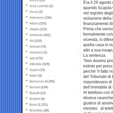
Aborto
(20)
Era il 29 agosto
Acca Larentia
(2)
quando Scajola v
Alcool
(3)
nel registro degl
Alemanno
(150)
violazione della
finanziamento ille
Alfano
(315)
Prima che veni
Alitalia
(123)
formalmente coiv
Ambiente
(341)
vicenda, si dife
AN
(210)
quella casa in v
Animali
(74)
altri a sua insapu
Arancioni
(2)
La sentenza.
arte
(175)
‘Non doversi pro
Attentato
(329)
estinto per presc
Auguri
(13)
perchè ‘il fatto 
Batini
(3)
del Tribunale di
rispondevano di 
Berlusconi
(4.295)
dell’immobile di
Bersani
(234)
Al telefono con 
Biasotti
(12)
doveva neanche c
Boldrini
(4)
giudice di asso
Bossi
(1.221)
ministro al tele
Brambilla
(38)