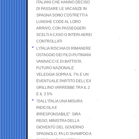
ITALIANI CHE HANNO DECISO
DI PASSARE LE VACANZE IN
SPAGNA SONO COSTRETTI A
LUNGHE CODE AL LORO
ARRIVO, CON PASSEGGERI
SCELTI A CASO O INTERI AEREI
CONTROLLATI
L’ITALIA RISCHIA DI RIMANERE
OSTAGGIO DEI FILO-PUTINIANI
VANNACCI E DI BATTISTA.
FUTURO NAZIONALE
VELEGGIA SOPRA IL 7% E UN
EVENTUALE PARTITO DELL’EX
GRILLINO VARREBBE TRA IL 2
E IL 3.5%
“DALL’ITALIA UNA MISURA
RIDICOLA E
IRRESPONSABILE”: SIRA
REGO, MINISTRA DELLA
GIOVENTÙ DEL GOVERNO
SPAGNOLO, FA LO SHAMPOO A