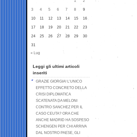
1
2
3
4
5
6
7
8
9
10
11
12
13
14
15
16
17
18
19
20
21
22
23
24
25
26
27
28
29
30
31
« Lug
Leggi gli ultimi articoli
inseriti
GRAZIE GIORGIA! L’UNICO
EFFETTO CONCRETO DELLA
CRISI DIPLOMATICA
SCATENATA DA MELONI
CONTRO SANCHEZ PER IL
CASO CEUTA? ORA CHE
ANCHE MADRID HA SOSPESO
SCHENGEN PER CHI ARRIVA
DAL NOSTRO PAESE, GLI