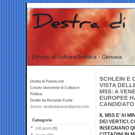
SCHLEIN E
Destra di Popolo.net
VISTA DELL
Circolo Genovese di Cultura e
M5S: A VEN
Politica
EUROPEE HA
Diretto da Riccardo Fucile
CANDIDATO
Scrivici: destradipopolo@gmail.com
IL M5S E’ AI 
Categorie
DEI VERTICI, 
INSEGNANO QU
100 giorni
(5)
CITTADINI IN