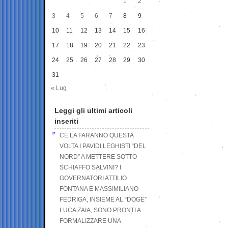
1
2
3
4
5
6
7
8
9
10
11
12
13
14
15
16
17
18
19
20
21
22
23
24
25
26
27
28
29
30
31
« Lug
Leggi gli ultimi articoli
inseriti
CE LA FARANNO QUESTA
VOLTA I PAVIDI LEGHISTI “DEL
NORD” A METTERE SOTTO
SCHIAFFO SALVINI? I
GOVERNATORI ATTILIO
FONTANA E MASSIMILIANO
FEDRIGA, INSIEME AL “DOGE”
LUCA ZAIA, SONO PRONTI A
FORMALIZZARE UNA