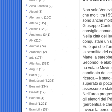
Aborto
(20)
Acca Larentia
(2)
Non solo Venezia,
Alcool
(3)
che molti,
tra i 
Alemanno
(150)
sono anche molti
Alfano
(315)
Giuseppe Conte n
Alitalia
(123)
consiglio comun
Ambiente
(341)
Nella città del le
AN
(210)
conquistare un s
Ed è qui che l’a
Animali
(74)
la sconfitta del
Arancioni
(2)
Martella sarebbero
arte
(175)
Secondo le elabo
Attentato
(329)
ha votato Movimen
Auguri
(13)
candidato del ce
Batini
(3)
ricerca – è stato
Berlusconi
(4.295)
superato di poco 
Bersani
(234)
assessore è stato
Biasotti
(12)
Nell’area progre
Boldrini
(4)
gli elettori del 
Bossi
(1.221)
(percentuale che
invece la percen
Brambilla
(38)