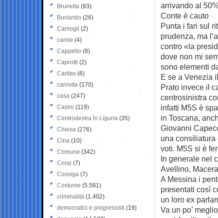
arrivando al 50%:
Brunetta
(83)
Conte è cauto
Burlando
(26)
Punta i fari sul
Camogli
(2)
prudenza, ma l’as
canile
(4)
contro «la presid
Cappello
(8)
dove non mi semb
Caprotti
(2)
sono elementi da 
Caritas
(6)
E se a Venezia i
carovita
(170)
Prato invece il 
casa
(247)
centrosinistra co
infatti M5S è sp
Casini
(119)
in Toscana, anche
Centrodestra in Liguria
(35)
Giovanni Capecchi
Chiesa
(276)
una consiliatura
Cina
(10)
voti. M5S si è fe
Comune
(342)
In generale nel 
Coop
(7)
Avellino, Macerat
Cossiga
(7)
A Messina i pent
Costume
(5.581)
presentati così 
criminalità
(1.402)
un loro ex parla
democratici e progressisti
(19)
Va un po’ meglio