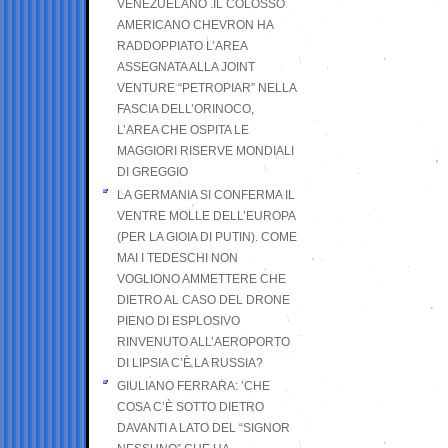
VENEZUELANO .IL COLOSSO
AMERICANO CHEVRON HA
RADDOPPIATO L’AREA
ASSEGNATA ALLA JOINT
VENTURE “PETROPIAR” NELLA
FASCIA DELL’ORINOCO,
L’AREA CHE OSPITA LE
MAGGIORI RISERVE MONDIALI
DI GREGGIO
LA GERMANIA SI CONFERMA IL
VENTRE MOLLE DELL’EUROPA
(PER LA GIOIA DI PUTIN). COME
MAI I TEDESCHI NON
VOGLIONO AMMETTERE CHE
DIETRO AL CASO DEL DRONE
PIENO DI ESPLOSIVO
RINVENUTO ALL’AEROPORTO
DI LIPSIA C’È LA RUSSIA?
GIULIANO FERRARA: ’CHE
COSA C’È SOTTO DIETRO
DAVANTI A LATO DEL “SIGNOR