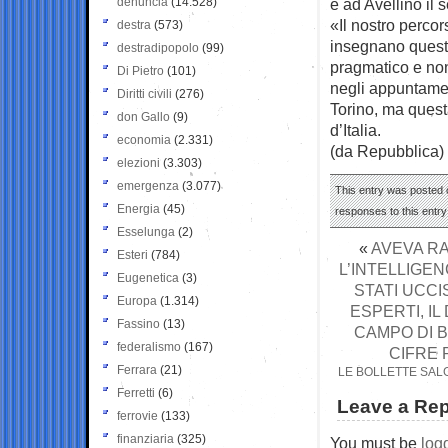
denuncia
(14.528)
e ad Avellino il s
«Il nostro perco
destra
(573)
insegnano queste
destradipopolo
(99)
pragmatico e non
Di Pietro
(101)
negli appuntamen
Diritti civili
(276)
Torino, ma questa
don Gallo
(9)
d’Italia.
economia
(2.331)
(da Repubblica)
elezioni
(3.303)
emergenza
(3.077)
This entry was posted o
Energia
(45)
responses to this entr
Esselunga
(2)
«
AVEVA RA
Esteri
(784)
L’INTELLIGEN
Eugenetica
(3)
STATI UCCI
Europa
(1.314)
ESPERTI, I
Fassino
(13)
CAMPO DI B
federalismo
(167)
CIFRE 
Ferrara
(21)
LE BOLLETTE SALG
Ferretti
(6)
Leave a Rep
ferrovie
(133)
finanziaria
(325)
You must be
log