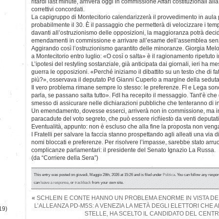
ritardi last minute, arriverà oggi in commissione Affari costituzionali all
correttivi concordati.
La capigruppo di Montecitorio calendarizzerà il provvedimento in aula p
probabilmente il 30. È il passaggio che permetterà di velocizzare i tempi.
davanti all’ostruzionismo delle opposizioni, la maggioranza potrà decider
emendamenti in commissione e arrivare all’esame dell’assemblea senz
Aggirando così l’ostruzionismo garantito delle minoranze. Giorgia Meloni
a Montecitorio entro luglio: «O così o salta» è il ragionamento ripetuto i
L’ipotesi del restyling sostanziale, già anticipata dai giornali, ieri ha m
guerra le opposizioni. «Perché iniziamo il dibattito su un testo che di fat
più?», osservava il deputato Pd Gianni Cuperlo a margine della seduta
Il vero problema rimane sempre lo stesso: le preferenze. FI e Lega son
parla, se passano salta tutto». FdI ha recepito il messaggio. Tant’è che
smesso di assicurare nelle dichiarazioni pubbliche che tenteranno di i
Un emendamento, dovesse esserci, arriverà non in commissione, ma in a
)
paracadute del voto segreto, che può essere richiesto da venti deputa
Eventualità, appunto: non è escluso che alla fine la proposta non v
I Fratelli per salvare la faccia stanno prospettando agli alleati una via 
nomi bloccati e preferenze. Per risolvere l’impasse, sarebbe stato arru
complicanze parlamentari: il presidente del Senato Ignazio La Russa.
(da “Corriere della Sera”)
This entry was posted on giovedì, Maggio 28th, 2026 at 15:26 and is filed under
Politica
. You can follow any respon
can
leave a response
, or
trackback
from your own site.
«
SCHLEIN E CONTE HANNO UN PROBLEMA ENORME IN VISTA DE
L’ALLEANZA PD-M5S: A VENEZIA LA METÀ DEGLI ELETTORI CHE 
19)
STELLE, HA SCELTO IL CANDIDATO DEL CEN