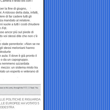
a Camera il testo bis con i
er la fine di giugno,
 A ridosso della data, infatti,
e di far cadere tutti gli
a mandato al relatore.
 vuole a tutti i costi chiudere
n FdI.
esso ancor più sul piede di
to voi stessi dite che non c’è
.
o state perentorie: «Non se ne
 gli stessi meloniani hanno
ntrodurle
ula: lì dove è già pronto il
ti o da un capogruppo.
enga nemmeno azzardata
di mezzo: un sistema misto tra
olato un esperto e veterano di
ses to this entry through the
RSS 2.0
feed. You
LLE POLITICHE E RIGUARDA
ALLE EUROPEE HA VOTATO 5
TRODESTRA