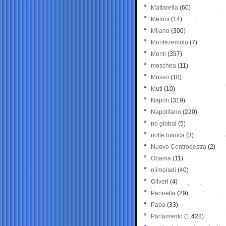
Mattarella
(60)
Meloni
(14)
Milano
(300)
Montezemolo
(7)
Monti
(357)
moschea
(11)
Musso
(10)
Muti
(10)
Napoli
(319)
Napolitano
(220)
no global
(5)
notte bianca
(3)
Nuovo Centrodestra
(2)
Obama
(11)
olimpiadi
(40)
Oliveri
(4)
Pannella
(29)
Papa
(33)
Parlamento
(1.428)