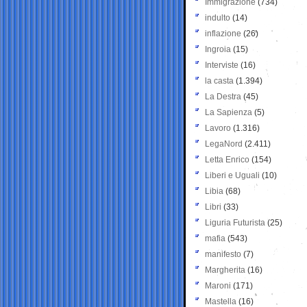
Immigrazione
(734)
indulto
(14)
inflazione
(26)
Ingroia
(15)
Interviste
(16)
la casta
(1.394)
La Destra
(45)
La Sapienza
(5)
Lavoro
(1.316)
LegaNord
(2.411)
Letta Enrico
(154)
Liberi e Uguali
(10)
Libia
(68)
Libri
(33)
Liguria Futurista
(25)
mafia
(543)
manifesto
(7)
Margherita
(16)
Maroni
(171)
Mastella
(16)