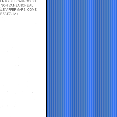
LIMENTO DEL CARROCCIO E’
; NON VA NEANCHE AL
NALE” AFFERMARSI COME
ZA ITALIA
»