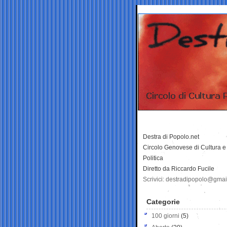
Destra di Popolo.net
Circolo Genovese di Cultura e
Politica
Diretto da Riccardo Fucile
Scrivici: destradipopolo@gma
Categorie
100 giorni
(5)