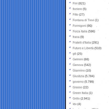
Fini
(821)
fioriere
(5)
Fitto
(27)
Fontana di Trevi
(1)
Formigoni
(90)
Forza Italia
(596)
frana
(9)
Fratelli d'Italia
(291)
Futuro e Libertà
(510)
g8
(25)
Gelmini
(68)
Genova
(542)
Giannino
(10)
Giustizia
(5.784)
governo
(5.799)
Grasso
(22)
Green Italia
(1)
Grillo
(2.941)
Idv
(4)