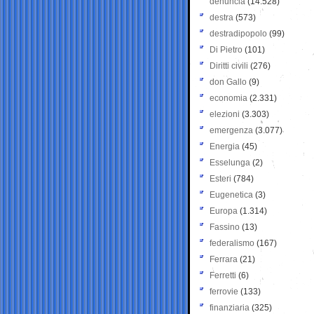
denuncia
(14.528)
destra
(573)
destradipopolo
(99)
Di Pietro
(101)
Diritti civili
(276)
don Gallo
(9)
economia
(2.331)
elezioni
(3.303)
emergenza
(3.077)
Energia
(45)
Esselunga
(2)
Esteri
(784)
Eugenetica
(3)
Europa
(1.314)
Fassino
(13)
federalismo
(167)
Ferrara
(21)
Ferretti
(6)
ferrovie
(133)
finanziaria
(325)