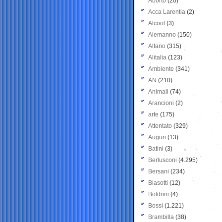
Aborto
(20)
Acca Larentia
(2)
Alcool
(3)
Alemanno
(150)
Alfano
(315)
Alitalia
(123)
Ambiente
(341)
AN
(210)
Animali
(74)
Arancioni
(2)
arte
(175)
Attentato
(329)
Auguri
(13)
Batini
(3)
Berlusconi
(4.295)
Bersani
(234)
Biasotti
(12)
Boldrini
(4)
Bossi
(1.221)
Brambilla
(38)