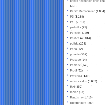
partito del popolo della libe
(30)
Partito Democratico
(1.034)
PD
(1.188)
PdL
(2.781)
pedofilia
(25)
Pensioni
(129)
Politica
(40.814)
polizia
(253)
Porto
(12)
povertà
(502)
Presepe
(14)
Primarie
(149)
Prodi
(52)
Provincia
(139)
radici e valori
(3.682)
RAI
(359)
rapine
(37)
Razzismo
(1.410)
Referendum
(200)