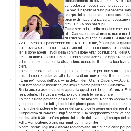
probabilmente un pezzo. Per lo Stabilicum,
centrodestra invece i lavori proseguono.
Le novità rispetto al testo precedente so
sherpa del centrodestra e sono sostanzialm
premio di maggioranza sarà necessario c
42%, il 40% non basta più.
Punto secondo, il tetto massimo che una 
alla Camera grazie al premio non è più di 
di arrivare a 240 con gli eletti all’estero 
220, al Senato si passerebbe da 114 a 113. Infine, è scomparsa qualunqu
qui prevista se entrambi gli schieramenti non raggiungessero la soglia ut
Ieri si sono aperti i lavori della commissione Affari costituzionali della
delle Riforme Casellati. E subito i toni si sono accesi. Le opposizioni
prima di proseguire con la discussione generale, il leghista Igor Iezzi 
c’era.
La maggioranza non intende presentare un testo per farlo subito impio
emendamenti». In breve: alla richiesta di un nuovo testo, il centrodestr
«È un po’ il gioco dell’oca — ha detto il dem Gianni Cuperlo —. Abbiam
ci illustrassero le modifiche, ma invece siamo partiti con il dibattito».
Resta ancora assolutamente aperta la questione delle preferenze. Fd
reintrodurle, FI e Lega si voltano solo a sentirle menzionare
La mediazione potrebbe essere i capilista bloccati. Roberto Vannacci ie
gli emendamenti e tutti gli ordini del giorno possibili» per reintrodurl
dinamiche di potere e le mosse del cavallo delle segreterie dei partiti s
L’imperativo di Palazzo Chigi è correre. E la maggioranza corre veloce s
mattina alle 8.30 – un’ora prima dell’inizio dei lavori – gli sherpa del cen
FdI a Montecitorio, erano già riuniti per limare l’iter
A sera i tecnici legislativi ancora ragionavano sulle sudate carte per port