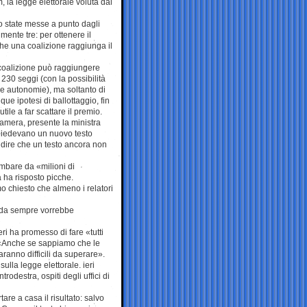
 la legge elettorale voluta dal
no state messe a punto dagli
ente tre: per ottenere il
he una coalizione raggiunga il
coalizione può raggiungere
230 seggi (con la possibilità
e le autonomie), ma soltanto di
e ipotesi di ballottaggio, fin
ile a far scattare il premio.
 Camera, presente la ministra
 chiedevano un nuovo testo
a dire che un testo ancora non
mbare da «milioni di
a ha risposto picche.
o chiesto che almeno i relatori
I da sempre vorrebbe
ri ha promesso di fare «tutti
e: «Anche se sappiamo che le
aranno difficili da superare».
ulla legge elettorale. ieri
trodestra, ospiti degli uffici di
are a casa il risultato: salvo