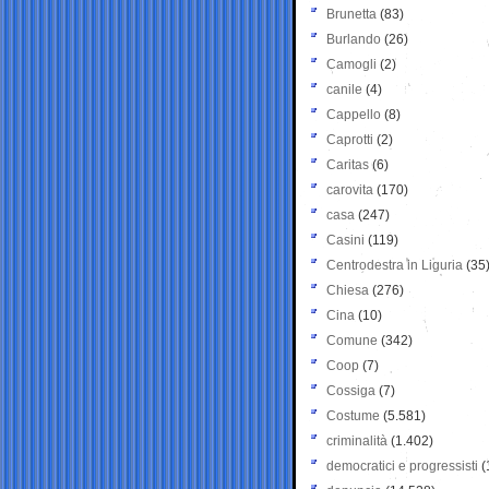
Brunetta
(83)
Burlando
(26)
Camogli
(2)
canile
(4)
Cappello
(8)
Caprotti
(2)
Caritas
(6)
carovita
(170)
casa
(247)
Casini
(119)
Centrodestra in Liguria
(35
Chiesa
(276)
Cina
(10)
Comune
(342)
Coop
(7)
Cossiga
(7)
Costume
(5.581)
criminalità
(1.402)
democratici e progressisti
(