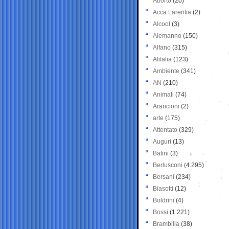
Aborto
(20)
Acca Larentia
(2)
Alcool
(3)
Alemanno
(150)
Alfano
(315)
Alitalia
(123)
Ambiente
(341)
AN
(210)
Animali
(74)
Arancioni
(2)
arte
(175)
Attentato
(329)
Auguri
(13)
Batini
(3)
Berlusconi
(4.295)
Bersani
(234)
Biasotti
(12)
Boldrini
(4)
Bossi
(1.221)
Brambilla
(38)