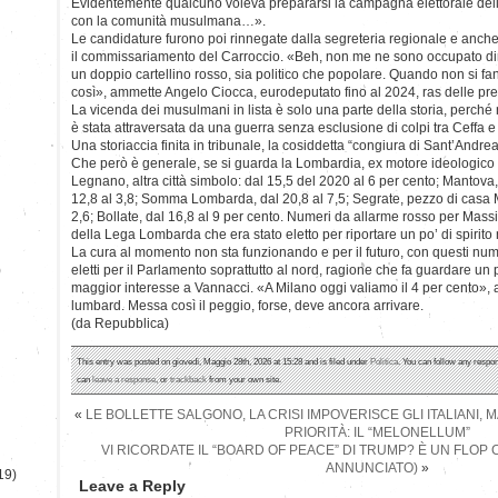
Evidentemente qualcuno voleva prepararsi la campagna elettorale dell
con la comunità musulmana…».
Le candidature furono poi rinnegate dalla segreteria regionale e anche
il commissariamento del Carroccio. «Beh, non me ne sono occupato di
un doppio cartellino rosso, sia politico che popolare. Quando non si fan
così», ammette Angelo Ciocca, eurodeputato fino al 2024, ras delle pr
La vicenda dei musulmani in lista è solo una parte della storia, perché 
è stata attraversata da una guerra senza esclusione di colpi tra Ceffa e
Una storiaccia finita in tribunale, la cosiddetta “congiura di Sant’Andrea
Che però è generale, se si guarda la Lombardia, ex motore ideologico
Legnano, altra città simbolo: dal 15,5 del 2020 al 6 per cento; Mantova, 
12,8 al 3,8; Somma Lombarda, dal 20,8 al 7,5; Segrate, pezzo di casa M
2,6; Bollate, dal 16,8 al 9 per cento. Numeri da allarme rosso per Mass
della Lega Lombarda che era stato eletto per riportare un po’ di spirito 
La cura al momento non sta funzionando e per il futuro, con questi nu
)
eletti per il Parlamento soprattutto al nord, ragione che fa guardare u
maggior interesse a Vannacci. «A Milano oggi valiamo il 4 per cento»,
lumbard. Messa così il peggio, forse, deve ancora arrivare.
(da Repubblica)
This entry was posted on giovedì, Maggio 28th, 2026 at 15:28 and is filed under
Politica
. You can follow any respon
can
leave a response
, or
trackback
from your own site.
«
LE BOLLETTE SALGONO, LA CRISI IMPOVERISCE GLI ITALIANI, 
PRIORITÀ: IL “MELONELLUM”
VI RICORDATE IL “BOARD OF PEACE” DI TRUMP? È UN FLOP
ANNUNCIATO)
»
19)
Leave a Reply