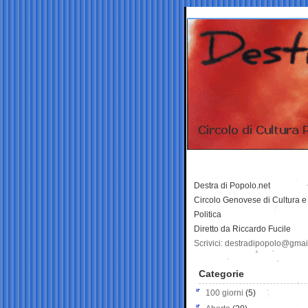
Destra di Popolo.net
Circolo Genovese di Cultura e
Politica
Diretto da Riccardo Fucile
Scrivici: destradipopolo@gma
Categorie
100 giorni
(5)