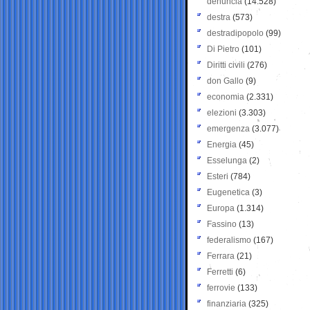
denuncia
(14.528)
destra
(573)
destradipopolo
(99)
Di Pietro
(101)
Diritti civili
(276)
don Gallo
(9)
economia
(2.331)
elezioni
(3.303)
emergenza
(3.077)
Energia
(45)
Esselunga
(2)
Esteri
(784)
Eugenetica
(3)
Europa
(1.314)
Fassino
(13)
federalismo
(167)
Ferrara
(21)
Ferretti
(6)
ferrovie
(133)
finanziaria
(325)