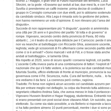
scorso 17 maggio, il gran visir di Futuro nazionale del territorio, Luca
Sforzini, se la gode: «Eravamo qui seduti al bar, due mesi fa, e con Fur
Suvilla ci prendemmo un caffè insieme: prima decise di costituire il
gruppo in Consiglio comunale con due eletti, poi lo abbiamo sostenuto
da candidato sindaco. Alla Lega è rimasta solo la gestione del potere,
non hanno nemmeno un voto d’opinione. E non rilevano più l’area del
disgusto».
Succede di non rappresentare più “il disgusto”, quando si amministra
una città per 26 anni e il giochino del partito “di lotta e di governo” si
rompe. Vigevano, secondo centro della provincia di Pavia, 60 mila
abitanti (…) è il teatro di una tripla débâcle per il Carroccio: perde il 
non va neanche al ballottaggio con Riccardo Ghia, assessore uscente, 
leghista; vede gli scissionisti di Fn affermarsi come secondo partito del
come ci si è arrivati? «Sono mancati i voti di FdI, e ci fosse stata anc
andati al ballottaggio», si lamenta Ghia.
Ma rispetto al 2020, sono di sicuro spariti i consensi leghisti, col partit
L’uscente Ceffa invece parla di una combinazione di fattori: l’exploit d
nazionale che qui s’è fatto vedere, e la polemica sui due candidati musul
futurista Suvilla, ufficio elettorale di fronte al municipio, pronuncia la
governava come il Pd. Sicurezza, nulla. Cura del territorio, nulla… Io 
ora vediamo il da farsi. La coerenza però conta», ragiona.
Tradotto: Fn forse non siglerà alcun accordo col candidato azzurro per 
Ma per entrare meglio nel dettaglio, la colpa sta finendo tutta addosso 
segretario cittadino Andrea Sala, che aveva messo in lista il portavoce
Vigevano Hussein Ibrahim e Hagar Haggag, studentessa. Entrambi non 
si erano presentati con post social dove citavano Allah. Un suicidio, qu
elettorato. Su come sia stato possibile, a via Bellerio si risponde a tac
ci ha fatto perdere almeno 10 punti percentuali, mentre i due si sono po