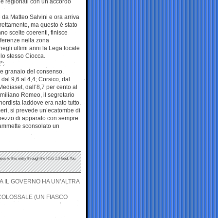
e regionali con un accordo
 da Matteo Salvini e ora arriva
rettamente, ma questo è stato
no scelte coerenti, finisce
eferenze nella zona
negli ultimi anni la Lega locale
 lo stesso Ciocca.
”:
 e granaio del consenso.
dal 9,6 al 4,4; Corsico, dal
ediaset, dall’8,7 per cento al
imiliano Romeo, il segretario
nordista laddove era nato tutto.
meri, si prevede un’ecatombe di
n pezzo di apparato con sempre
 ammette sconsolato un
ses to this entry through the
RSS 2.0
feed. You
MA IL GOVERNO HA UN’ALTRA
 COLOSSALE (UN FIASCO