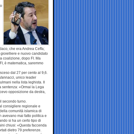
io
sindaco, che era Andrea Ceffa;
gioielliere e nuovo candidato
la coalizione, dopo FI. Ma
he FI, è matematica, saremmo
o sceso dal 27 per cento al 9,6.
i Vannacci, unico leader
mani nella lista leghista. Il
 sua sentenza: «Ormai la Lega
facevo opposizione da destra,
il secondo turno.
al consigliere regionale e
 della comunità islamica di
avevano mai fatto politica e
ando si ha un certo tipo di
cuini chiusi: «Questa faccenda
rtati dietro 79 preferenze.