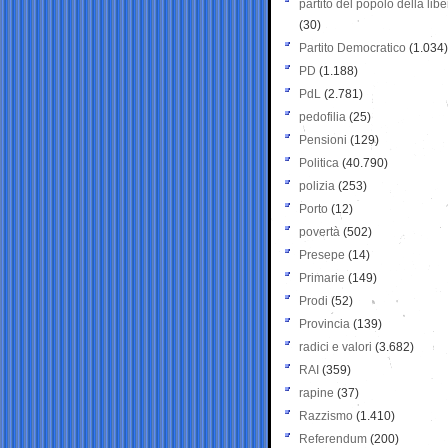
partito del popolo della libe
(30)
Partito Democratico
(1.034)
PD
(1.188)
PdL
(2.781)
pedofilia
(25)
Pensioni
(129)
Politica
(40.790)
polizia
(253)
Porto
(12)
povertà
(502)
Presepe
(14)
Primarie
(149)
Prodi
(52)
Provincia
(139)
radici e valori
(3.682)
RAI
(359)
rapine
(37)
Razzismo
(1.410)
Referendum
(200)