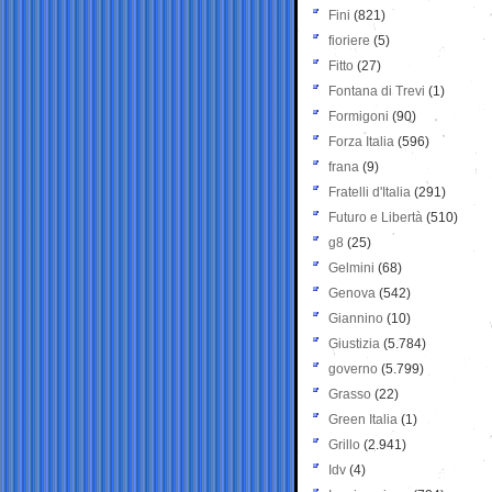
Fini
(821)
fioriere
(5)
Fitto
(27)
Fontana di Trevi
(1)
Formigoni
(90)
Forza Italia
(596)
frana
(9)
Fratelli d'Italia
(291)
Futuro e Libertà
(510)
g8
(25)
Gelmini
(68)
Genova
(542)
Giannino
(10)
Giustizia
(5.784)
governo
(5.799)
Grasso
(22)
Green Italia
(1)
Grillo
(2.941)
Idv
(4)