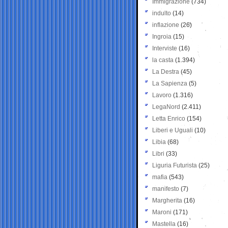
Immigrazione
(734)
indulto
(14)
inflazione
(26)
Ingroia
(15)
Interviste
(16)
la casta
(1.394)
La Destra
(45)
La Sapienza
(5)
Lavoro
(1.316)
LegaNord
(2.411)
Letta Enrico
(154)
Liberi e Uguali
(10)
Libia
(68)
Libri
(33)
Liguria Futurista
(25)
mafia
(543)
manifesto
(7)
Margherita
(16)
Maroni
(171)
Mastella
(16)