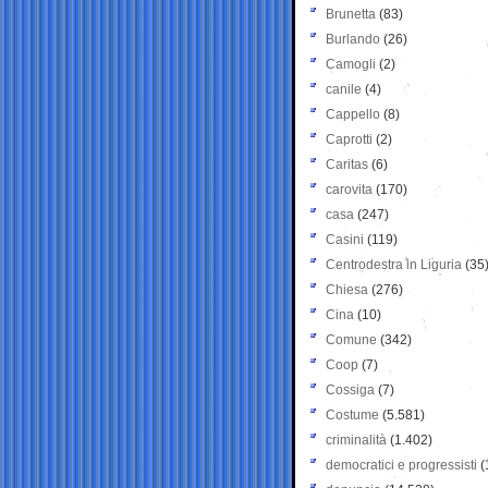
Brunetta
(83)
Burlando
(26)
Camogli
(2)
canile
(4)
Cappello
(8)
Caprotti
(2)
Caritas
(6)
carovita
(170)
casa
(247)
Casini
(119)
Centrodestra in Liguria
(35
Chiesa
(276)
Cina
(10)
Comune
(342)
Coop
(7)
Cossiga
(7)
Costume
(5.581)
criminalità
(1.402)
democratici e progressisti
(