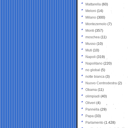
Mattarella
(60)
Meloni
(14)
Milano
(300)
Montezemolo
(7)
Monti
(357)
moschea
(11)
Musso
(10)
Muti
(10)
Napoli
(319)
Napolitano
(220)
no global
(5)
notte bianca
(3)
Nuovo Centrodestra
(2)
Obama
(11)
olimpiadi
(40)
Oliveri
(4)
Pannella
(29)
Papa
(33)
Parlamento
(1.428)