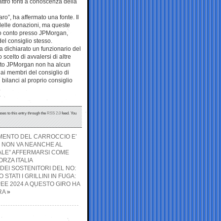
attro fonti a conoscenza della
o”, ha affermato una fonte. Il
delle donazioni, ma queste
uo conto presso JPMorgan,
el consiglio stesso.
ha dichiarato un funzionario del
scelto di avvalersi di altre
conto JPMorgan non ha alcun
 ai membri del consiglio di
bilanci al proprio consiglio
.
ses to this entry through the
RSS 2.0
feed. You
LLIMENTO DEL CARROCCIO E’
; NON VA NEANCHE AL
NALE” AFFERMARSI COME
RZA ITALIA
DEI SOSTENITORI DEL NO:
STATI I GRILLINI IN FUGA:
EE 2024 A QUESTO GIRO HA
RA
»