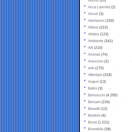
Aborto
(20)
Acca Larentia
(2)
Alcool
(3)
Alemanno
(150)
Alfano
(315)
Alitalia
(123)
Ambiente
(341)
AN
(210)
Animali
(74)
Arancioni
(2)
arte
(175)
Attentato
(329)
Auguri
(13)
Batini
(3)
Berlusconi
(4.295)
Bersani
(234)
Biasotti
(12)
Boldrini
(4)
Bossi
(1.221)
Brambilla
(38)