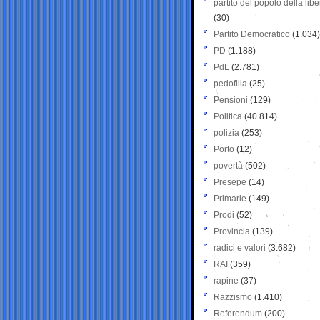
partito del popolo della libe
(30)
Partito Democratico
(1.034)
PD
(1.188)
PdL
(2.781)
pedofilia
(25)
Pensioni
(129)
Politica
(40.814)
polizia
(253)
Porto
(12)
povertà
(502)
Presepe
(14)
Primarie
(149)
Prodi
(52)
Provincia
(139)
radici e valori
(3.682)
RAI
(359)
rapine
(37)
Razzismo
(1.410)
Referendum
(200)