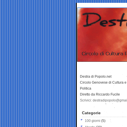
Destra di Popolo.net
Circolo Genovese di Cultura e
Politica
Diretto da Riccardo Fucile
Scrivici: destradipopolo@gma
Categorie
100 giorni
(5)