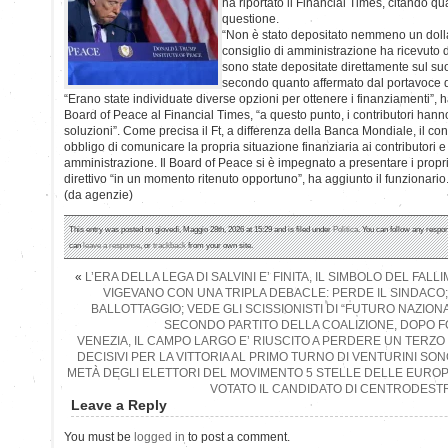
ha riportato il Financial Times, citando qu
questione.
“Non è stato depositato nemmeno un dollar
consiglio di amministrazione ha ricevuto 
sono state depositate direttamente sul s
secondo quanto affermato dal portavoce d
“Erano state individuate diverse opzioni per ottenere i finanziamenti”, 
Board of Peace al Financial Times, “a questo punto, i contributori hanno 
soluzioni”. Come precisa il Ft, a differenza della Banca Mondiale, il 
obbligo di comunicare la propria situazione finanziaria ai contributori e
amministrazione. Il Board of Peace si è impegnato a presentare i propri 
direttivo “in un momento ritenuto opportuno”, ha aggiunto il funzionario
(da agenzie)
This entry was posted on giovedì, Maggio 28th, 2026 at 15:29 and is filed under
Politica
. You can follow any respon
can
leave a response
, or
trackback
from your own site.
«
L’ERA DELLA LEGA DI SALVINI E’ FINITA, IL SIMBOLO DEL FA
VIGEVANO CON UNA TRIPLA DEBACLE: PERDE IL SINDACO
BALLOTTAGGIO; VEDE GLI SCISSIONISTI DI “FUTURO NAZIO
SECONDO PARTITO DELLA COALIZIONE, DOPO FO
VENEZIA, IL CAMPO LARGO E’ RIUSCITO A PERDERE UN TERZO 
DECISIVI PER LA VITTORIA AL PRIMO TURNO DI VENTURINI SONO 
METÀ DEGLI ELETTORI DEL MOVIMENTO 5 STELLE DELLE EUROP
VOTATO IL CANDIDATO DI CENTRODEST
Leave a Reply
You must be
logged in
to post a comment.