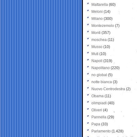
Mattarella
(60)
Meloni
(14)
Milano
(300)
Montezemolo
(7)
Monti
(357)
moschea
(11)
Musso
(10)
Muti
(10)
Napoli
(319)
Napolitano
(220)
no global
(5)
notte bianca
(3)
Nuovo Centrodestra
(2)
Obama
(11)
olimpiadi
(40)
Oliveri
(4)
Pannella
(29)
Papa
(33)
Parlamento
(1.428)