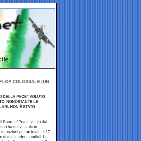
N FLOP COLOSSALE (UN
IO DELLA PACE” VOLUTO
TO, NONOSTANTE LE
LARI. NON È STATO
 il Board of Peace voluto dal
 non ha ricevuto alcun
donazioni per un totale di 17
 e di altri leader mondiali. Lo