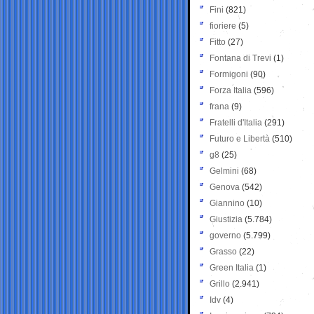
Fini
(821)
fioriere
(5)
Fitto
(27)
Fontana di Trevi
(1)
Formigoni
(90)
Forza Italia
(596)
frana
(9)
Fratelli d'Italia
(291)
Futuro e Libertà
(510)
g8
(25)
Gelmini
(68)
Genova
(542)
Giannino
(10)
Giustizia
(5.784)
governo
(5.799)
Grasso
(22)
Green Italia
(1)
Grillo
(2.941)
Idv
(4)