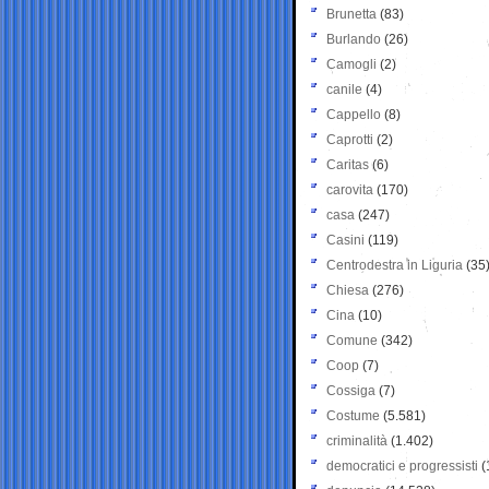
Brunetta
(83)
Burlando
(26)
Camogli
(2)
canile
(4)
Cappello
(8)
Caprotti
(2)
Caritas
(6)
carovita
(170)
casa
(247)
Casini
(119)
Centrodestra in Liguria
(35
Chiesa
(276)
Cina
(10)
Comune
(342)
Coop
(7)
Cossiga
(7)
Costume
(5.581)
criminalità
(1.402)
democratici e progressisti
(