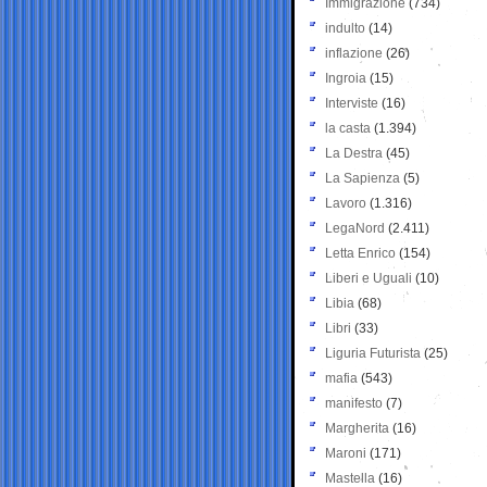
Immigrazione
(734)
indulto
(14)
inflazione
(26)
Ingroia
(15)
Interviste
(16)
la casta
(1.394)
La Destra
(45)
La Sapienza
(5)
Lavoro
(1.316)
LegaNord
(2.411)
Letta Enrico
(154)
Liberi e Uguali
(10)
Libia
(68)
Libri
(33)
Liguria Futurista
(25)
mafia
(543)
manifesto
(7)
Margherita
(16)
Maroni
(171)
Mastella
(16)