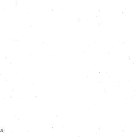
)
19)