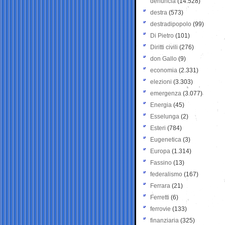
denuncia
(14.528)
destra
(573)
destradipopolo
(99)
Di Pietro
(101)
Diritti civili
(276)
don Gallo
(9)
economia
(2.331)
elezioni
(3.303)
emergenza
(3.077)
Energia
(45)
Esselunga
(2)
Esteri
(784)
Eugenetica
(3)
Europa
(1.314)
Fassino
(13)
federalismo
(167)
Ferrara
(21)
Ferretti
(6)
ferrovie
(133)
finanziaria
(325)