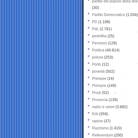
partito del popolo della libe
(30)
Partito Democratico
(1.034)
PD
(1.188)
PdL
(2.781)
pedofilia
(25)
Pensioni
(129)
Politica
(40.814)
polizia
(253)
Porto
(12)
povertà
(502)
Presepe
(14)
Primarie
(149)
Prodi
(52)
Provincia
(139)
radici e valori
(3.682)
RAI
(359)
rapine
(37)
Razzismo
(1.410)
Referendum
(200)