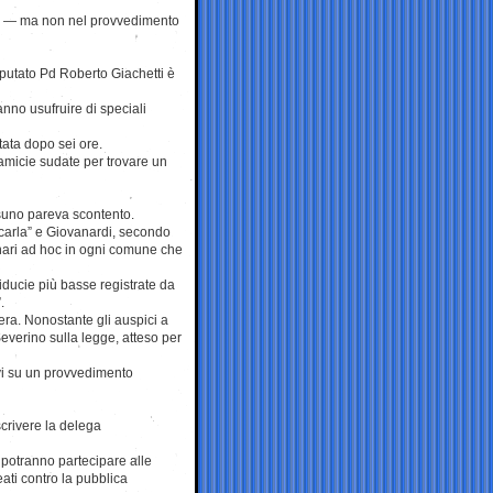
stro — ma non nel provvedimento
utato Pd Roberto Giachetti è
anno usufruire di speciali
tata dopo sei ore.
camicie sudate per trovare un
ssuno pareva scontento.
ficarla” e Giovanardi, secondo
onari ad hoc in ogni comune che
 fiducie più basse registrate da
.
ra. Nonostante gli auspici a
Severino sulla legge, atteso per
evi su un provvedimento
crivere la delega
 potranno partecipare alle
eati contro la pubblica