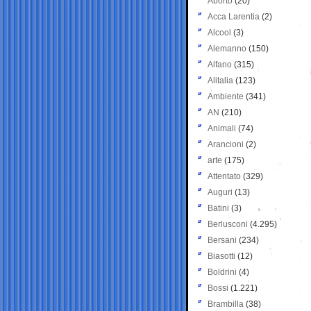
Aborto
(20)
Acca Larentia
(2)
Alcool
(3)
Alemanno
(150)
Alfano
(315)
Alitalia
(123)
Ambiente
(341)
AN
(210)
Animali
(74)
Arancioni
(2)
arte
(175)
Attentato
(329)
Auguri
(13)
Batini
(3)
Berlusconi
(4.295)
Bersani
(234)
Biasotti
(12)
Boldrini
(4)
Bossi
(1.221)
Brambilla
(38)