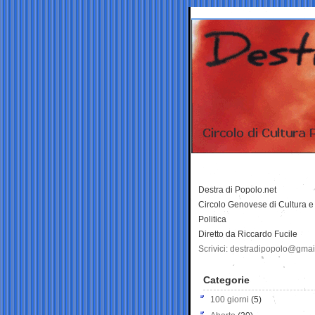
Destra di Popolo.net
Circolo Genovese di Cultura e
Politica
Diretto da Riccardo Fucile
Scrivici: destradipopolo@gma
Categorie
100 giorni
(5)