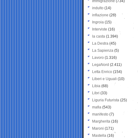
Immigrazione
(734)
indulto
(14)
inflazione
(26)
Ingroia
(15)
Interviste
(16)
la casta
(1.394)
La Destra
(45)
La Sapienza
(5)
Lavoro
(1.316)
LegaNord
(2.411)
Letta Enrico
(154)
Liberi e Uguali
(10)
Libia
(68)
Libri
(33)
Liguria Futurista
(25)
mafia
(543)
manifesto
(7)
Margherita
(16)
Maroni
(171)
Mastella
(16)