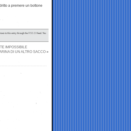
dritto a premere un bottone
nses to this entry through the
RSS 2.0
feed. You
MITE IMPOSSIBILE
ARINA DI UN ALTRO SACCO
»