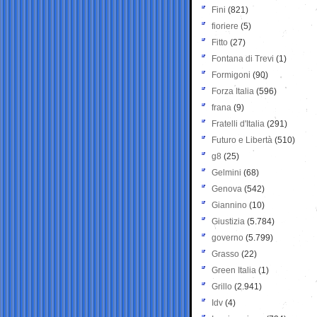
Fini
(821)
fioriere
(5)
Fitto
(27)
Fontana di Trevi
(1)
Formigoni
(90)
Forza Italia
(596)
frana
(9)
Fratelli d'Italia
(291)
Futuro e Libertà
(510)
g8
(25)
Gelmini
(68)
Genova
(542)
Giannino
(10)
Giustizia
(5.784)
governo
(5.799)
Grasso
(22)
Green Italia
(1)
Grillo
(2.941)
Idv
(4)