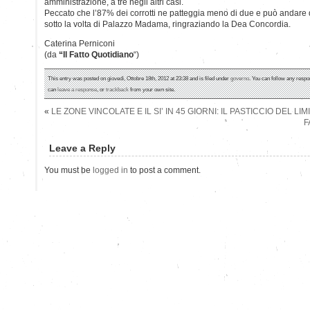
amministrazione, a tre negli altri casi.
Peccato che l’87% dei corrotti ne patteggia meno di due e può andare 
sotto la volta di Palazzo Madama, ringraziando la Dea Concordia.
Caterina Perniconi
(da
“Il Fatto Quotidiano
“)
This entry was posted on giovedì, Ottobre 18th, 2012 at 23:38 and is filed under
governo
. You can follow any respo
can
leave a response
, or
trackback
from your own site.
«
LE ZONE VINCOLATE E IL SI’ IN 45 GIORNI: IL PASTICCIO DEL LI
F
Leave a Reply
You must be
logged in
to post a comment.