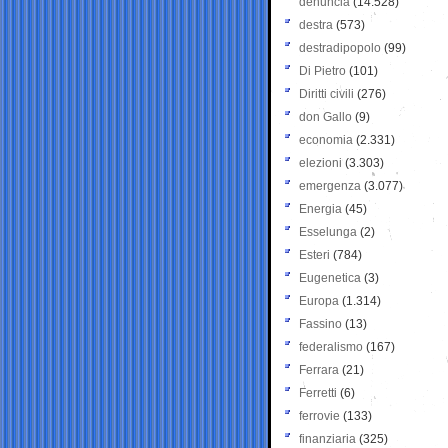
denuncia
(14.528)
destra
(573)
destradipopolo
(99)
Di Pietro
(101)
Diritti civili
(276)
don Gallo
(9)
economia
(2.331)
elezioni
(3.303)
emergenza
(3.077)
Energia
(45)
Esselunga
(2)
Esteri
(784)
Eugenetica
(3)
Europa
(1.314)
Fassino
(13)
federalismo
(167)
Ferrara
(21)
Ferretti
(6)
ferrovie
(133)
finanziaria
(325)