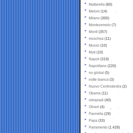
Mattarella
(60)
Meloni
(14)
Milano
(300)
Montezemolo
(7)
Monti
(357)
moschea
(11)
Musso
(10)
Muti
(10)
Napoli
(319)
Napolitano
(220)
no global
(5)
notte bianca
(3)
Nuovo Centrodestra
(2)
Obama
(11)
olimpiadi
(40)
Oliveri
(4)
Pannella
(29)
Papa
(33)
Parlamento
(1.428)