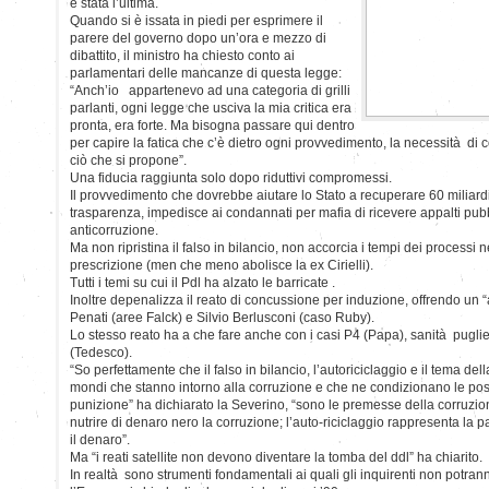
è stata l’ultima.
Quando si è issata in piedi per esprimere il
parere del governo dopo un’ora e mezzo di
dibattito, il ministro ha chiesto conto ai
parlamentari delle mancanze di questa legge:
“Anch’io appartenevo ad una categoria di grilli
parlanti, ogni legge che usciva la mia critica era
pronta, era forte. Ma bisogna passare qui dentro
per capire la fatica che c’è dietro ogni provvedimento, la necessità di con
ciò che si propone”.
Una fiducia raggiunta solo dopo riduttivi compromessi.
Il provvedimento che dovrebbe aiutare lo Stato a recuperare 60 miliard
trasparenza, impedisce ai condannati per mafia di ricevere appalti pubbl
anticorruzione.
Ma non ripristina il falso in bilancio, non accorcia i tempi dei processi n
prescrizione (men che meno abolisce la ex Cirielli).
Tutti i temi su cui il Pdl ha alzato le barricate .
Inoltre depenalizza il reato di concussione per induzione, offrendo un “a
Penati (aree Falck) e Silvio Berlusconi (caso Ruby).
Lo stesso reato ha a che fare anche con i casi P4 (Papa), sanità puglie
(Tedesco).
“So perfettamente che il falso in bilancio, l’autoriciclaggio e il tema d
mondi che stanno intorno alla corruzione e che ne condizionano le poss
punizione” ha dichiarato la Severino, “sono le premesse della corruzione
nutrire di denaro nero la corruzione; l’auto-riciclaggio rappresenta la p
il denaro”.
Ma “i reati satellite non devono diventare la tomba del ddl” ha chiarito.
In realtà sono strumenti fondamentali ai quali gli inquirenti non potran