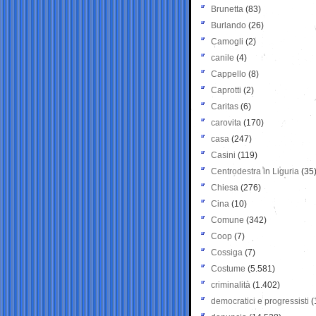
Brunetta
(83)
Burlando
(26)
Camogli
(2)
canile
(4)
Cappello
(8)
Caprotti
(2)
Caritas
(6)
carovita
(170)
casa
(247)
Casini
(119)
Centrodestra in Liguria
(35
Chiesa
(276)
Cina
(10)
Comune
(342)
Coop
(7)
Cossiga
(7)
Costume
(5.581)
criminalità
(1.402)
democratici e progressisti
(