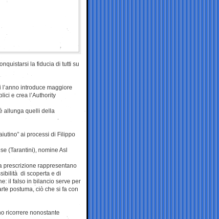
quistarsi la fiducia di tutti su
i l’anno introduce maggiore
ici e crea l’Authority
è allunga quelli della
iutino” ai processi di Filippo
se (Tarantini), nomine Asl
ella prescrizione rappresentano
ibilità di scoperta e di
: il falso in bilancio serve per
arte postuma, ciò che si fa con
no ricorrere nonostante