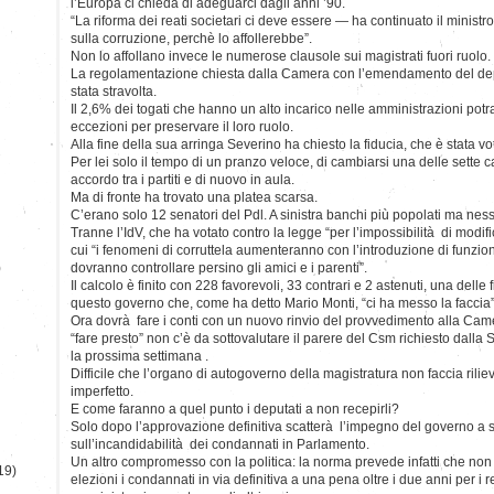
l’Europa ci chieda di adeguarci dagli anni ’90.
“La riforma dei reati societari ci deve essere — ha continuato il mini
sulla corruzione, perchè lo affollerebbe”.
Non lo affollano invece le numerose clausole sui magistrati fuori ruolo.
La regolamentazione chiesta dalla Camera con l’emendamento del dep
stata stravolta.
Il 2,6% dei togati che hanno un alto incarico nelle amministrazioni potr
eccezioni per preservare il loro ruolo.
Alla fine della sua arringa Severino ha chiesto la fiducia, che è stata vo
Per lei solo il tempo di un pranzo veloce, di cambiarsi una delle sette 
accordo tra i partiti e di nuovo in aula.
Ma di fronte ha trovato una platea scarsa.
C’erano solo 12 senatori del Pdl. A sinistra banchi più popolati ma ne
Tranne l’IdV, che ha votato contro la legge “per l’impossibilità di modi
cui “i fenomeni di corruttela aumenteranno con l’introduzione di funzi
)
dovranno controllare persino gli amici e i parenti”.
Il calcolo è finito con 228 favorevoli, 33 contrari e 2 astenuti, una delle
questo governo che, come ha detto Mario Monti, “ci ha messo la faccia”
Ora dovrà fare i conti con un nuovo rinvio del provvedimento alla Came
“fare presto” non c’è da sottovalutare il parere del Csm richiesto dalla 
la prossima settimana .
Difficile che l’organo di autogoverno della magistratura non faccia rili
imperfetto.
E come faranno a quel punto i deputati a non recepirli?
Solo dopo l’approvazione definitiva scatterà l’impegno del governo a s
sull’incandidabilità dei condannati in Parlamento.
Un altro compromesso con la politica: la norma prevede infatti che non
19)
elezioni i condannati in via definitiva a una pena oltre i due anni per i r