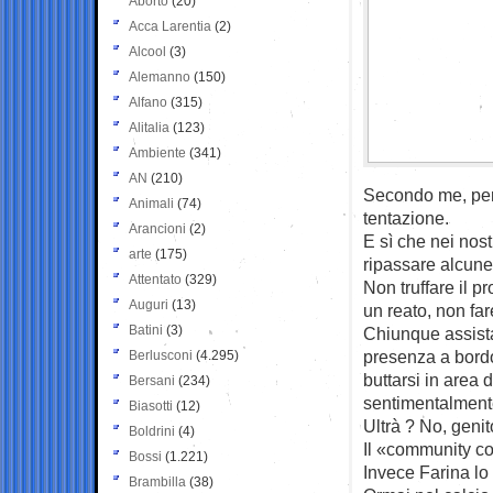
Aborto
(20)
Acca Larentia
(2)
Alcool
(3)
Alemanno
(150)
Alfano
(315)
Alitalia
(123)
Ambiente
(341)
AN
(210)
Secondo me, per 
Animali
(74)
tentazione.
Arancioni
(2)
E sì che nei nost
arte
(175)
ripassare alcun
Attentato
(329)
Non truffare il p
Auguri
(13)
un reato, non fare
Batini
(3)
Chiunque assista 
presenza a bordo
Berlusconi
(4.295)
buttarsi in area 
Bersani
(234)
sentimentalment
Biasotti
(12)
Ultrà ? No, genito
Boldrini
(4)
Il «community co
Bossi
(1.221)
Invece Farina lo 
Brambilla
(38)