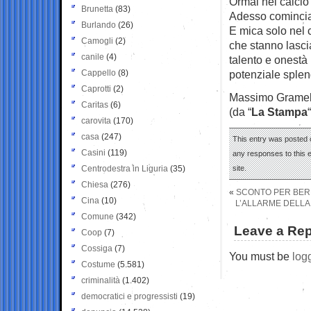
Ormai nel calcio 
Brunetta
(83)
Adesso comincia
Burlando
(26)
E mica solo nel 
Camogli
(2)
che stanno lasci
canile
(4)
talento e onestà 
Cappello
(8)
potenziale splen
Caprotti
(2)
Massimo Gramell
Caritas
(6)
(da “
La Stampa
“
carovita
(170)
casa
(247)
This entry was posted o
Casini
(119)
any responses to this 
Centrodestra in Liguria
(35)
site.
Chiesa
(276)
«
SCONTO PER BERL
Cina
(10)
L’ALLARME DELLA 
Comune
(342)
Leave a Rep
Coop
(7)
Cossiga
(7)
You must be
log
Costume
(5.581)
criminalità
(1.402)
democratici e progressisti
(19)