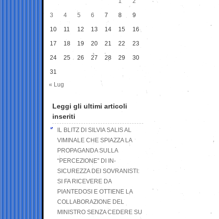
1
2
3
4
5
6
7
8
9
10
11
12
13
14
15
16
17
18
19
20
21
22
23
24
25
26
27
28
29
30
31
« Lug
Leggi gli ultimi articoli
inseriti
IL BLITZ DI SILVIA SALIS AL
VIMINALE CHE SPIAZZA LA
PROPAGANDA SULLA
“PERCEZIONE” DI IN-
SICUREZZA DEI SOVRANISTI:
SI FA RICEVERE DA
PIANTEDOSI E OTTIENE LA
COLLABORAZIONE DEL
MINISTRO SENZA CEDERE SU