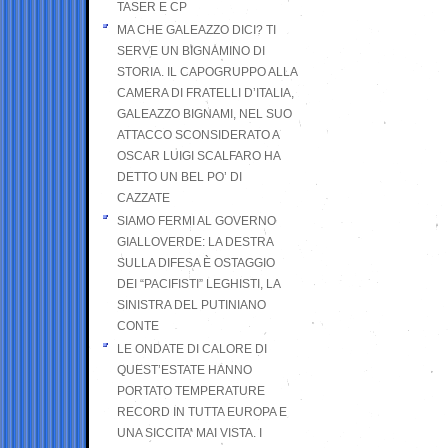
TASER E CP
MA CHE GALEAZZO DICI? TI
SERVE UN BIGNAMINO DI
STORIA. IL CAPOGRUPPO ALLA
CAMERA DI FRATELLI D’ITALIA,
GALEAZZO BIGNAMI, NEL SUO
ATTACCO SCONSIDERATO A
OSCAR LUIGI SCALFARO HA
DETTO UN BEL PO’ DI
CAZZATE
SIAMO FERMI AL GOVERNO
GIALLOVERDE: LA DESTRA
SULLA DIFESA È OSTAGGIO
DEI “PACIFISTI” LEGHISTI, LA
SINISTRA DEL PUTINIANO
CONTE
LE ONDATE DI CALORE DI
QUEST’ESTATE HANNO
PORTATO TEMPERATURE
RECORD IN TUTTA EUROPA E
UNA SICCITA’ MAI VISTA. I