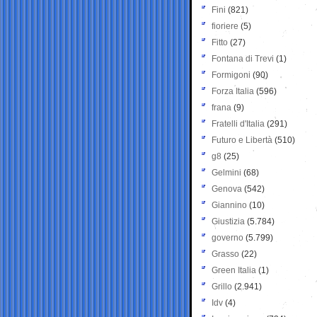
Fini
(821)
fioriere
(5)
Fitto
(27)
Fontana di Trevi
(1)
Formigoni
(90)
Forza Italia
(596)
frana
(9)
Fratelli d'Italia
(291)
Futuro e Libertà
(510)
g8
(25)
Gelmini
(68)
Genova
(542)
Giannino
(10)
Giustizia
(5.784)
governo
(5.799)
Grasso
(22)
Green Italia
(1)
Grillo
(2.941)
Idv
(4)