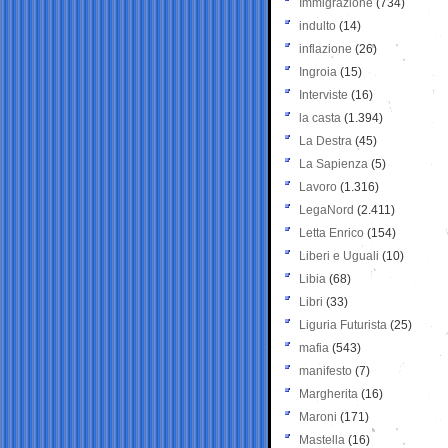
Immigrazione
(734)
indulto
(14)
inflazione
(26)
Ingroia
(15)
Interviste
(16)
la casta
(1.394)
La Destra
(45)
La Sapienza
(5)
Lavoro
(1.316)
LegaNord
(2.411)
Letta Enrico
(154)
Liberi e Uguali
(10)
Libia
(68)
Libri
(33)
Liguria Futurista
(25)
mafia
(543)
manifesto
(7)
Margherita
(16)
Maroni
(171)
Mastella
(16)