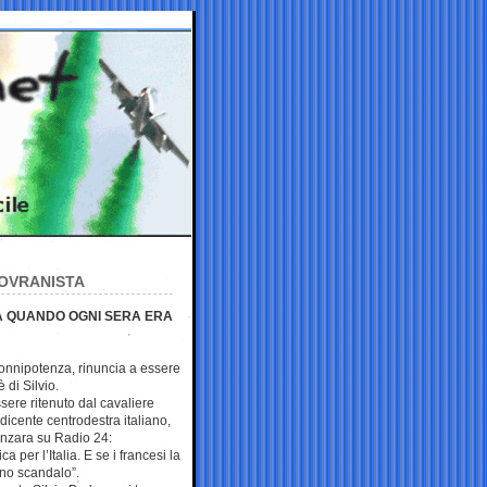
 SOVRANISTA
A QUANDO OGNI SERA ERA
i onnipotenza, rinuncia a essere
 di Silvio.
sere ritenuto dal cavaliere
edicente centrodestra italiano,
anzara su Radio 24:
 per l’Italia. E se i francesi la
no scandalo”.