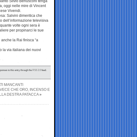
uanto Silvio Berlusconi tenga
a, oggi nelle mire di Vincent
cese Vivendi.
esa: Salvini dimentica che
 dell’informazione televisiva
e quante volte ogni sera è
liere per propinarci le sue
anche la Rai finisca “a
 la via italiana dei nuovi
sponses to this entry through the
RSS 2.0
feed.
ATI MANCANTI
NVECE CHE ORO, INCENSO E
LLA DESTRA PATACCA
»