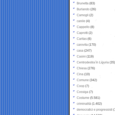
Brunetta
(83)
Burlando
(26)
Camogli
(2)
canile
(4)
Cappello
(8)
Caprotti
(2)
Caritas
(6)
carovita
(170)
casa
(247)
Casini
(119)
Centrodestra in Liguria
(35
Chiesa
(276)
Cina
(10)
Comune
(342)
Coop
(7)
Cossiga
(7)
Costume
(5.581)
criminalità
(1.402)
democratici e progressisti
(