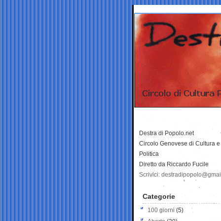
Destra di Popolo.net
Circolo Genovese di Cultura e
Politica
Diretto da Riccardo Fucile
Scrivici: destradipopolo@gma
Categorie
100 giorni
(5)