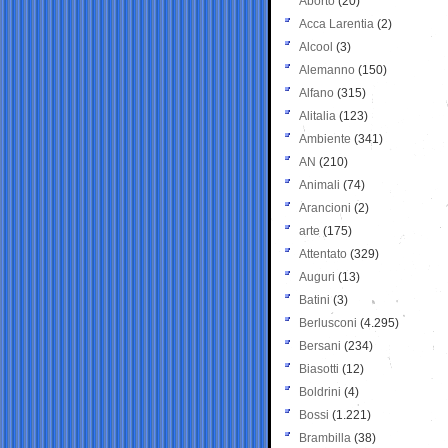
Aborto
(20)
Acca Larentia
(2)
Alcool
(3)
Alemanno
(150)
Alfano
(315)
Alitalia
(123)
Ambiente
(341)
AN
(210)
Animali
(74)
Arancioni
(2)
arte
(175)
Attentato
(329)
Auguri
(13)
Batini
(3)
Berlusconi
(4.295)
Bersani
(234)
Biasotti
(12)
Boldrini
(4)
Bossi
(1.221)
Brambilla
(38)