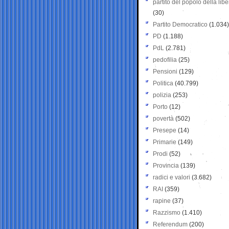
partito del popolo della libe
(30)
Partito Democratico
(1.034)
PD
(1.188)
PdL
(2.781)
pedofilia
(25)
Pensioni
(129)
Politica
(40.799)
polizia
(253)
Porto
(12)
povertà
(502)
Presepe
(14)
Primarie
(149)
Prodi
(52)
Provincia
(139)
radici e valori
(3.682)
RAI
(359)
rapine
(37)
Razzismo
(1.410)
Referendum
(200)