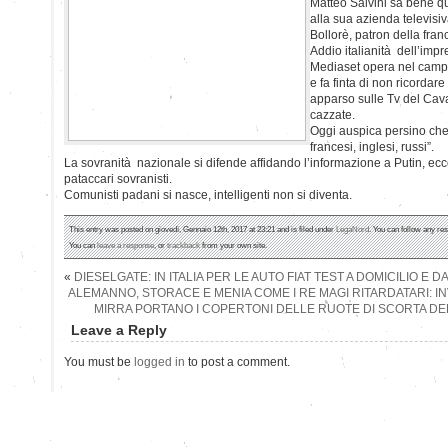
Matteo Salvini sa bene q
alla sua azienda televisiv
Bollorè, patron della fran
Addio italianità dell’impr
Mediaset opera nel campo
e fa finta di non ricordar
apparso sulle Tv del Cava
cazzate.
Oggi auspica persino che 
francesi, inglesi, russi”.
La sovranità nazionale si difende affidando l’informazione a Putin, ecco
pataccari sovranisti.
Comunisti padani si nasce, intelligenti non si diventa.
This entry was posted on giovedì, Gennaio 12th, 2017 at 23:21 and is filed under
LegaNord
. You can follow any re
You can
leave a response
, or
trackback
from your own site.
«
DIESELGATE: IN ITALIA PER LE AUTO FIAT TEST A DOMICILIO E D
ALEMANNO, STORACE E MENIA COME I RE MAGI RITARDATARI: I
MIRRA PORTANO I COPERTONI DELLE RUOTE DI SCORTA DE
Leave a Reply
You must be
logged in
to post a comment.