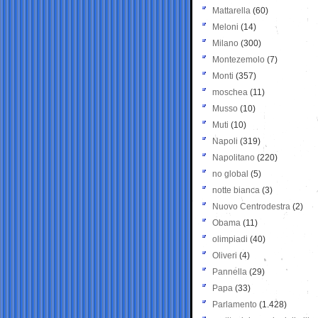
Mattarella
(60)
Meloni
(14)
Milano
(300)
Montezemolo
(7)
Monti
(357)
moschea
(11)
Musso
(10)
Muti
(10)
Napoli
(319)
Napolitano
(220)
no global
(5)
notte bianca
(3)
Nuovo Centrodestra
(2)
Obama
(11)
olimpiadi
(40)
Oliveri
(4)
Pannella
(29)
Papa
(33)
Parlamento
(1.428)