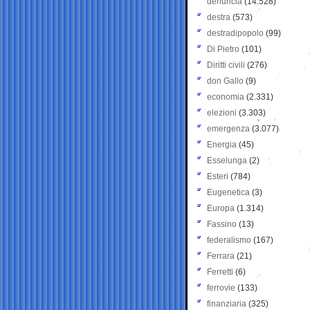
denuncia
(14.528)
destra
(573)
destradipopolo
(99)
Di Pietro
(101)
Diritti civili
(276)
don Gallo
(9)
economia
(2.331)
elezioni
(3.303)
emergenza
(3.077)
Energia
(45)
Esselunga
(2)
Esteri
(784)
Eugenetica
(3)
Europa
(1.314)
Fassino
(13)
federalismo
(167)
Ferrara
(21)
Ferretti
(6)
ferrovie
(133)
finanziaria
(325)