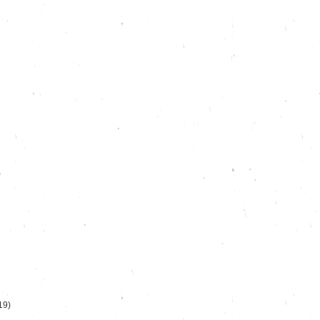
)
19)