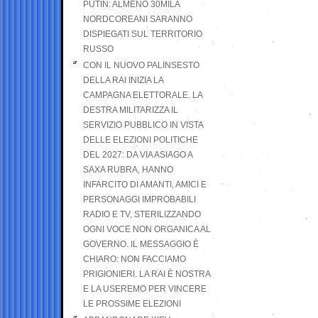
PUTIN: ALMENO 30MILA
NORDCOREANI SARANNO
DISPIEGATI SUL TERRITORIO
RUSSO
CON IL NUOVO PALINSESTO
DELLA RAI INIZIA LA
CAMPAGNA ELETTORALE. LA
DESTRA MILITARIZZA IL
SERVIZIO PUBBLICO IN VISTA
DELLE ELEZIONI POLITICHE
DEL 2027: DA VIA ASIAGO A
SAXA RUBRA, HANNO
INFARCITO DI AMANTI, AMICI E
PERSONAGGI IMPROBABILI
RADIO E TV, STERILIZZANDO
OGNI VOCE NON ORGANICA AL
GOVERNO. IL MESSAGGIO È
CHIARO: NON FACCIAMO
PRIGIONIERI. LA RAI È NOSTRA
E LA USEREMO PER VINCERE
LE PROSSIME ELEZIONI