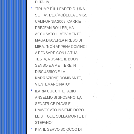
D’ITALIA
“TRUMP È IL LEADER DI UNA
SETTA”. L’EX MODELLA E MISS
CALIFORNIA 2009, CARRIE
PREJEAN BOLLER, HA
ACCUSATO IL MOVIMENTO
MAGA DI AVERLA PRESO DI
MIRA: “NON APPENA COMINCI
A PENSARE CON LA TUA
TESTA, A USARE IL BUON
SENSO E A METTERE IN
DISCUSSIONE LA
NARRAZIONE DOMINANTE,
VIENI EMARGINATO”
ILARIA CUCCHI E FABIO
ANSELMO SI SPOSANO; LA
SENATRICE DI AVS E
L’AVVOCATO INSIEME DOPO
LE BTTGLIE SULLA MORTE DI
STEFANO
KIM, IL SERVO SCIOCCO DI