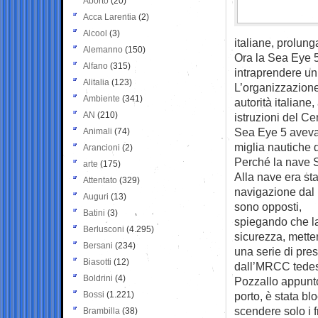
Aborto
(20)
Acca Larentia
(2)
Alcool
(3)
italiane, prolun
Alemanno
(150)
Ora la Sea Eye 5 
Alfano
(315)
intraprendere un
Alitalia
(123)
L’organizzazione
Ambiente
(341)
autorità italiane
AN
(210)
istruzioni del C
Sea Eye 5 aveva 
Animali
(74)
miglia nautiche da
Arancioni
(2)
Perché la nave S
arte
(175)
Alla nave era sta
Attentato
(329)
navigazione dal 
Auguri
(13)
sono opposti,
Batini
(3)
spiegando che la
Berlusconi
(4.295)
sicurezza, metten
Bersani
(234)
una serie di pre
Biasotti
(12)
dall’MRCC tedesc
Boldrini
(4)
Pozzallo appunto
Bossi
(1.221)
porto, è stata bl
scendere solo i f
Brambilla
(38)