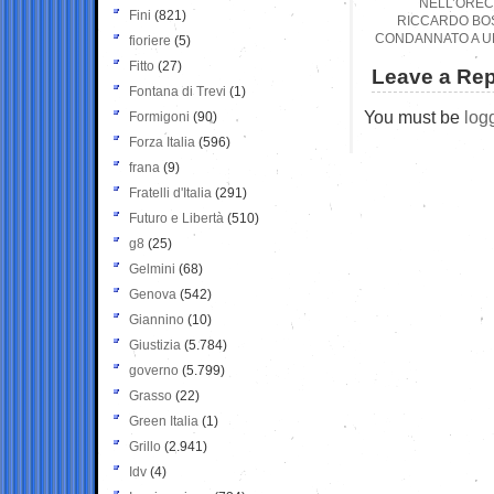
NELL’OREC
Fini
(821)
RICCARDO BOS
CONDANNATO A UN
fioriere
(5)
Fitto
(27)
Leave a Rep
Fontana di Trevi
(1)
You must be
log
Formigoni
(90)
Forza Italia
(596)
frana
(9)
Fratelli d'Italia
(291)
Futuro e Libertà
(510)
g8
(25)
Gelmini
(68)
Genova
(542)
Giannino
(10)
Giustizia
(5.784)
governo
(5.799)
Grasso
(22)
Green Italia
(1)
Grillo
(2.941)
Idv
(4)