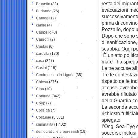
resto dei migrant
Brunetta
(83)
evacuazioni med
Burlando
(26)
successivamente
Camogli
(2)
prima di convince
canile
(4)
Pozzallo, dopo un
Cappello
(8)
Dopo che sono sc
Caprotti
(2)
di sanificazione,
Caritas
(6)
scabbia. Oggi pe
carovita
(170)
“È un atto politi
casa
(247)
mare”, ha spiega
Le tre accuse al
Casini
(119)
Tre le contestaz
Centrodestra in Liguria
(35)
rispetto delle i
Chiesa
(276)
accuse, avrebbe
Cina
(10)
avrebbe rifiutato
Comune
(342)
della Guardia co
Coop
(7)
La seconda accus
Cossiga
(7)
richiesto “uffici
Costume
(5.581)
spiegato
criminalità
(1.402)
l’Ong, Sea-Eye er
democratici e progressisti
(19)
soccorsi, inclusi