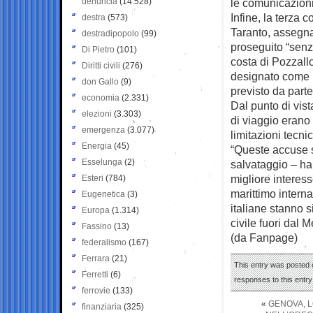
denuncia
(14.528)
le comunicazioni
Infine, la terza 
destra
(573)
Taranto, assegna
destradipopolo
(99)
proseguito “senza
Di Pietro
(101)
costa di Pozzallo
Diritti civili
(276)
designato come P
don Gallo
(9)
previsto da part
economia
(2.331)
Dal punto di vista
elezioni
(3.303)
di viaggio erano 
emergenza
(3.077)
limitazioni tecni
Energia
(45)
“Queste accuse s
Esselunga
(2)
salvataggio – ha 
migliore interess
Esteri
(784)
marittimo interna
Eugenetica
(3)
italiane stanno 
Europa
(1.314)
civile fuori dal 
Fassino
(13)
(da Fanpage)
federalismo
(167)
Ferrara
(21)
This entry was posted o
Ferretti
(6)
responses to this entr
ferrovie
(133)
«
GENOVA, L
finanziaria
(325)