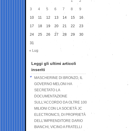
1
2
3
4
5
6
7
8
9
10
11
12
13
14
15
16
17
18
19
20
21
22
23
24
25
26
27
28
29
30
31
« Lug
Leggi gli ultimi articoli
inseriti
MASCHERINE DI BRONZO, IL
GOVERNO MELONI HA
SECRETATO LA
DOCUMENTAZIONE
SULL’ACCORDO DA OLTRE 100
MILIONI CON LA SOCIETÀ JC
ELECTRONICS, DI PROPRIETÀ
DELL’IMPRENDITORE DARIO
BIANCHI, VICINO A FRATELLI