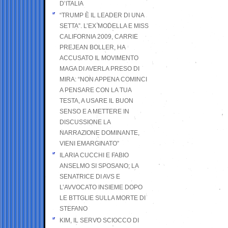
D’ITALIA
“TRUMP È IL LEADER DI UNA
SETTA”. L’EX MODELLA E MISS
CALIFORNIA 2009, CARRIE
PREJEAN BOLLER, HA
ACCUSATO IL MOVIMENTO
MAGA DI AVERLA PRESO DI
MIRA: “NON APPENA COMINCI
A PENSARE CON LA TUA
TESTA, A USARE IL BUON
SENSO E A METTERE IN
DISCUSSIONE LA
NARRAZIONE DOMINANTE,
VIENI EMARGINATO”
ILARIA CUCCHI E FABIO
ANSELMO SI SPOSANO; LA
SENATRICE DI AVS E
L’AVVOCATO INSIEME DOPO
LE BTTGLIE SULLA MORTE DI
STEFANO
KIM, IL SERVO SCIOCCO DI