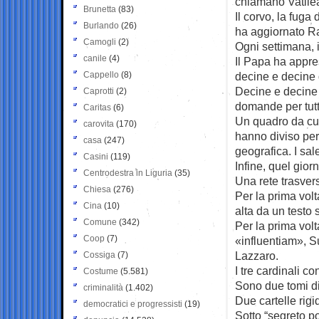
chiamano Vatile
Brunetta
(83)
Il corvo, la fuga
Burlando
(26)
ha aggiornato Ra
Camogli
(2)
Ogni settimana, i
canile
(4)
Il Papa ha appre
Cappello
(8)
decine e decine di
Decine e decine di
Caprotti
(2)
domande per tutti,
Caritas
(6)
Un quadro da cui
carovita
(170)
hanno diviso per
casa
(247)
geografica. I sales
Casini
(119)
Infine, quel gior
Centrodestra in Liguria
(35)
Una rete trasver
Chiesa
(276)
Per la prima vol
Cina
(10)
alta da un testo 
Comune
(342)
Per la prima volt
Coop
(7)
«influentiam», S
Lazzaro.
Cossiga
(7)
I tre cardinali c
Costume
(5.581)
Sono due tomi d
criminalità
(1.402)
Due cartelle rigi
democratici e progressisti
(19)
Sotto “segreto po