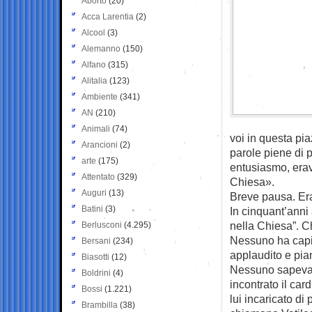
Aborto
(20)
Acca Larentia
(2)
Alcool
(3)
Alemanno
(150)
Alfano
(315)
Alitalia
(123)
Ambiente
(341)
AN
(210)
Animali
(74)
voi in questa pia
Arancioni
(2)
parole piene di p
arte
(175)
entusiasmo, era
Attentato
(329)
Chiesa».
Auguri
(13)
Breve pausa. Erav
Batini
(3)
In cinquant’anni
nella Chiesa”. Ch
Berlusconi
(4.295)
Nessuno ha capit
Bersani
(234)
applaudito e pian
Biasotti
(12)
Nessuno sapeva 
Boldrini
(4)
incontrato il ca
Bossi
(1.221)
lui incaricato di
Brambilla
(38)