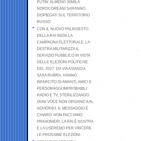
PUTIN: ALMENO 30MILA
NORDCOREANI SARANNO
DISPIEGATI SUL TERRITORIO
RUSSO
CON IL NUOVO PALINSESTO
DELLA RAI INIZIA LA
CAMPAGNA ELETTORALE. LA
DESTRA MILITARIZZA IL
SERVIZIO PUBBLICO IN VISTA
DELLE ELEZIONI POLITICHE
DEL 2027: DA VIA ASIAGO A
SAXA RUBRA, HANNO
INFARCITO DI AMANTI, AMICI E
PERSONAGGI IMPROBABILI
RADIO E TV, STERILIZZANDO
OGNI VOCE NON ORGANICA AL
GOVERNO. IL MESSAGGIO È
CHIARO: NON FACCIAMO
PRIGIONIERI. LA RAI È NOSTRA
E LA USEREMO PER VINCERE
LE PROSSIME ELEZIONI