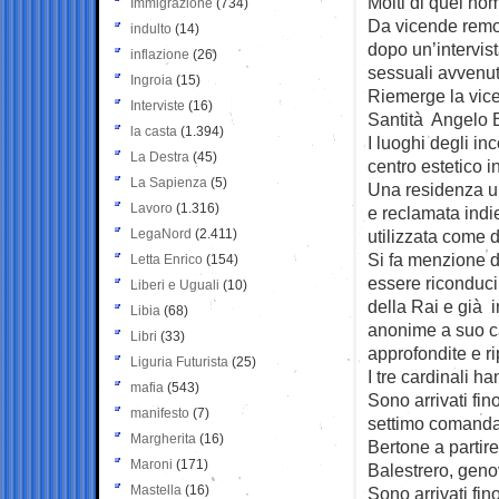
Molti di quei nom
Immigrazione
(734)
Da vicende remo
indulto
(14)
dopo un’intervist
inflazione
(26)
sessuali avvenut
Ingroia
(15)
Riemerge la vice
Interviste
(16)
Santità Angelo Ba
la casta
(1.394)
I luoghi degli in
La Destra
(45)
centro estetico i
La Sapienza
(5)
Una residenza uni
Lavoro
(1.316)
e reclamata indi
LegaNord
(2.411)
utilizzata come 
Si fa menzione de
Letta Enrico
(154)
essere riconduci
Liberi e Uguali
(10)
della Rai e già 
Libia
(68)
anonime a suo ca
Libri
(33)
approfondite e ri
Liguria Futurista
(25)
I tre cardinali h
mafia
(543)
Sono arrivati fin
manifesto
(7)
settimo comandam
Margherita
(16)
Bertone a partire
Maroni
(171)
Balestrero, geno
Mastella
(16)
Sono arrivati fi