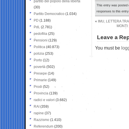
partito del popolo della libertà
This entry was posted o
(30)
responses to this entr
Partito Democratico
(1.034)
PD
(1.188)
«
IMU, LETTERA TRA
MONTI:
PdL
(2.781)
pedofilia
(25)
Leave a Rep
Pensioni
(129)
Politica
(40.873)
You must be
log
polizia
(253)
Porto
(12)
povertà
(502)
Presepe
(14)
Primarie
(149)
Prodi
(52)
Provincia
(139)
radici e valori
(3.682)
RAI
(359)
rapine
(37)
Razzismo
(1.410)
Referendum
(200)