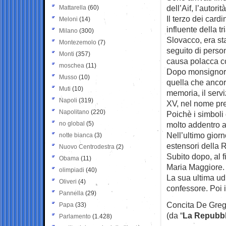
dell’Aif, l’autorit
Mattarella
(60)
Il terzo dei card
Meloni
(14)
influente della t
Milano
(300)
Slovacco, era st
Montezemolo
(7)
seguito di perso
Monti
(357)
causa polacca co
moschea
(11)
Dopo monsignor L
Musso
(10)
quella che ancora
Muti
(10)
memoria, il serv
Napoli
(319)
XV, nel nome pr
Napolitano
(220)
Poichè i simboli 
no global
(5)
molto addentro al
Nell’ultimo giorn
notte bianca
(3)
estensori della 
Nuovo Centrodestra
(2)
Subito dopo, al f
Obama
(11)
Maria Maggiore.
olimpiadi
(40)
La sua ultima ud
Oliveri
(4)
confessore. Poi i
Pannella
(29)
Concita De Greg
Papa
(33)
(da “
La Repubbl
Parlamento
(1.428)