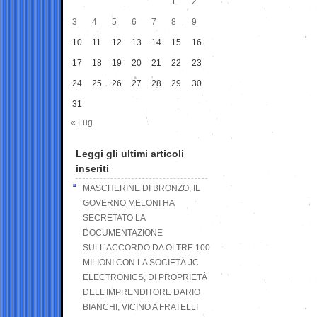
1
2
3
4
5
6
7
8
9
10
11
12
13
14
15
16
17
18
19
20
21
22
23
24
25
26
27
28
29
30
31
« Lug
Leggi gli ultimi articoli
inseriti
MASCHERINE DI BRONZO, IL
GOVERNO MELONI HA
SECRETATO LA
DOCUMENTAZIONE
SULL’ACCORDO DA OLTRE 100
MILIONI CON LA SOCIETÀ JC
ELECTRONICS, DI PROPRIETÀ
DELL’IMPRENDITORE DARIO
BIANCHI, VICINO A FRATELLI