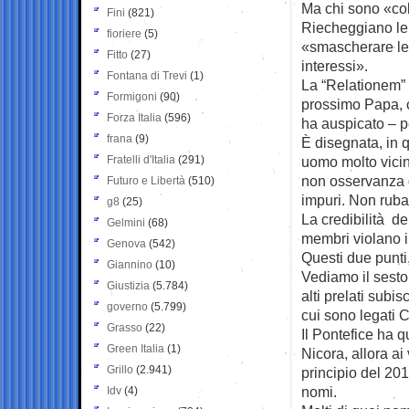
Ma chi sono «colo
Fini
(821)
Riecheggiano le
fioriere
(5)
«smascherare le 
Fitto
(27)
interessi».
Fontana di Trevi
(1)
La “Relationem” 
Formigoni
(90)
prossimo Papa, 
Forza Italia
(596)
ha auspicato – p
frana
(9)
È disegnata, in 
Fratelli d'Italia
(291)
uomo molto vicino
non osservanza 
Futuro e Libertà
(510)
impuri. Non ruba
g8
(25)
La credibilità de
Gelmini
(68)
membri violano il
Genova
(542)
Questi due punti,
Giannino
(10)
Vediamo il sesto
Giustizia
(5.784)
alti prelati subi
governo
(5.799)
cui sono legati C
Grasso
(22)
Il Pontefice ha q
Green Italia
(1)
Nicora, allora ai 
Grillo
(2.941)
principio del 201
nomi.
Idv
(4)