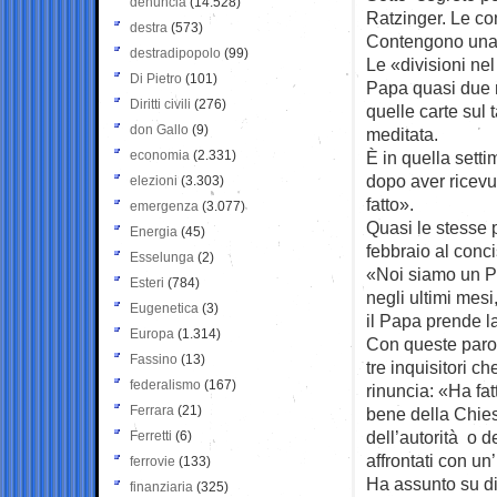
denuncia
(14.528)
Ratzinger. Le con
destra
(573)
Contengono una m
destradipopolo
(99)
Le «divisioni nel
Di Pietro
(101)
Papa quasi due m
Diritti civili
(276)
quelle carte sul
don Gallo
(9)
meditata.
economia
(2.331)
È in quella sett
dopo aver ricevut
elezioni
(3.303)
fatto».
emergenza
(3.077)
Quasi le stesse p
Energia
(45)
febbraio al conci
Esselunga
(2)
«Noi siamo un Pa
Esteri
(784)
negli ultimi mesi
Eugenetica
(3)
il Papa prende l
Europa
(1.314)
Con queste parol
Fassino
(13)
tre inquisitori 
federalismo
(167)
rinuncia: «Ha fat
Ferrara
(21)
bene della Chies
dell’autorità o de
Ferretti
(6)
affrontati con un
ferrovie
(133)
Ha assunto su di
finanziaria
(325)