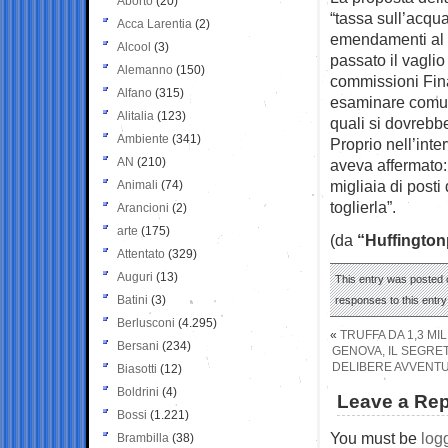
Aborto
(20)
“tassa sull’acqua”
Acca Larentia
(2)
emendamenti al 
Alcool
(3)
passato il vaglio 
Alemanno
(150)
commissioni Fin
Alfano
(315)
esaminare comun
Alitalia
(123)
quali si dovrebbe
Ambiente
(341)
Proprio nell’inte
AN
(210)
aveva affermato: 
migliaia di posti
Animali
(74)
toglierla”.
Arancioni
(2)
arte
(175)
(da
“Huffington
Attentato
(329)
Auguri
(13)
This entry was posted o
Batini
(3)
responses to this entr
Berlusconi
(4.295)
«
TRUFFA DA 1,3 MI
Bersani
(234)
GENOVA, IL SEGRE
DELIBERE AVVENTU
Biasotti
(12)
Boldrini
(4)
Leave a Rep
Bossi
(1.221)
You must be
log
Brambilla
(38)