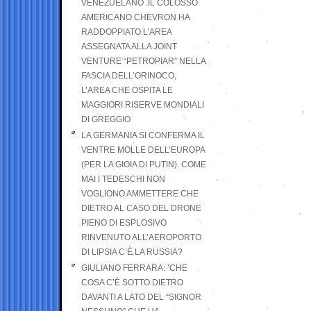
VENEZUELANO .IL COLOSSO
AMERICANO CHEVRON HA
RADDOPPIATO L’AREA
ASSEGNATA ALLA JOINT
VENTURE “PETROPIAR” NELLA
FASCIA DELL’ORINOCO,
L’AREA CHE OSPITA LE
MAGGIORI RISERVE MONDIALI
DI GREGGIO
LA GERMANIA SI CONFERMA IL
VENTRE MOLLE DELL’EUROPA
(PER LA GIOIA DI PUTIN). COME
MAI I TEDESCHI NON
VOGLIONO AMMETTERE CHE
DIETRO AL CASO DEL DRONE
PIENO DI ESPLOSIVO
RINVENUTO ALL’AEROPORTO
DI LIPSIA C’È LA RUSSIA?
GIULIANO FERRARA: ’CHE
COSA C’È SOTTO DIETRO
DAVANTI A LATO DEL “SIGNOR