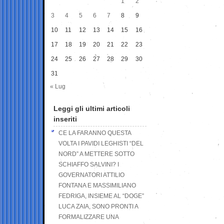
1
2
3
4
5
6
7
8
9
10
11
12
13
14
15
16
17
18
19
20
21
22
23
24
25
26
27
28
29
30
31
« Lug
Leggi gli ultimi articoli
inseriti
CE LA FARANNO QUESTA
VOLTA I PAVIDI LEGHISTI “DEL
NORD” A METTERE SOTTO
SCHIAFFO SALVINI? I
GOVERNATORI ATTILIO
FONTANA E MASSIMILIANO
FEDRIGA, INSIEME AL “DOGE”
LUCA ZAIA, SONO PRONTI A
FORMALIZZARE UNA