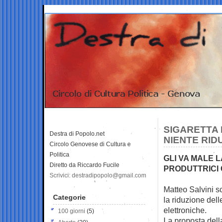
SIGARETTA 
Destra di Popolo.net
NIENTE RID
Circolo Genovese di Cultura e
Politica
GLI VA MALE 
Diretto da Riccardo Fucile
PRODUTTRICI 
Scrivici: destradipopolo@gmail.com
Matteo Salvini sc
Categorie
la riduzione del
elettroniche.
100 giorni
(5)
La proposta dell