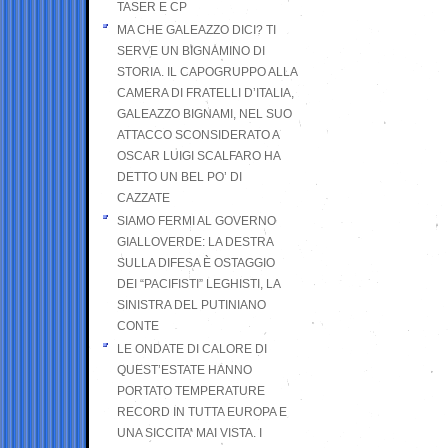
TASER E CP
MA CHE GALEAZZO DICI? TI
SERVE UN BIGNAMINO DI
STORIA. IL CAPOGRUPPO ALLA
CAMERA DI FRATELLI D’ITALIA,
GALEAZZO BIGNAMI, NEL SUO
ATTACCO SCONSIDERATO A
OSCAR LUIGI SCALFARO HA
DETTO UN BEL PO’ DI
CAZZATE
SIAMO FERMI AL GOVERNO
GIALLOVERDE: LA DESTRA
SULLA DIFESA È OSTAGGIO
DEI “PACIFISTI” LEGHISTI, LA
SINISTRA DEL PUTINIANO
CONTE
LE ONDATE DI CALORE DI
QUEST’ESTATE HANNO
PORTATO TEMPERATURE
RECORD IN TUTTA EUROPA E
UNA SICCITA’ MAI VISTA. I