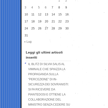
1
2
3
4
5
6
7
8
9
10
11
12
13
14
15
16
17
18
19
20
21
22
23
24
25
26
27
28
29
30
31
« Lug
Leggi gli ultimi articoli
inseriti
IL BLITZ DI SILVIA SALIS AL
VIMINALE CHE SPIAZZA LA
PROPAGANDA SULLA
“PERCEZIONE” DI IN-
SICUREZZA DEI SOVRANISTI:
SI FA RICEVERE DA
PIANTEDOSI E OTTIENE LA
COLLABORAZIONE DEL
MINISTRO SENZA CEDERE SU