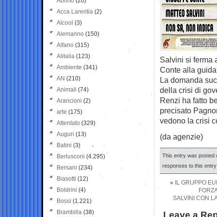
Aborto
(20)
Acca Larentia
(2)
Alcool
(3)
Alemanno
(150)
Alfano
(315)
Alitalia
(123)
Salvini si ferma
Ambiente
(341)
Conte alla guida
AN
(210)
La domanda succe
della crisi di go
Animali
(74)
Renzi ha fatto b
Arancioni
(2)
precisato Pagnon
arte
(175)
vedono la crisi 
Attentato
(329)
Auguri
(13)
(da agenzie)
Batini
(3)
This entry was posted 
Berlusconi
(4.295)
responses to this entr
Bersani
(234)
Biasotti
(12)
«
IL GRUPPO EUR
Boldrini
(4)
FORZA
SALVINI CON L
Bossi
(1.221)
Brambilla
(38)
Leave a Rep