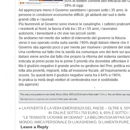
50% di elettori convinti dell’efficacia del 
39% di oggi.
Ad apprezzare meno il Governo sarebbero i giovani sotto i 35
anni, le
persone in condizioni economiche difficili, gli abitanti del sud e delle
grandi città e i laureati.
Più favorevoli al Governo sono invece le casalinghe, i cattolici praticant
i residenti al Nord, la fascia d’età tra i 35 e i 55 anni, i lavoratori
autonomi, i benestanti e chi vive nei piccoli centri.
Se andiamo nel merito dei settori di intervento del governo la fiducia
verso il suo operato crolla sulla sanità: l’80% degli italiani ritiene che il
Governo stia agendo poco o per niente per risolvere i problemi del sist
Una conferma sul fatto che la sanità sia comunque uno dei temi sui quali 
italiani viene anche dal fatto che proprio la riforma del sistema sanitario 
indicata al primo posto tra le prime 5 priorità che dovrebbe affrontare i
Ma il giudizio negativo è grande anche su gestione del Pnrr, politica es
lotta alla povertà, migranti, lotta all’evasione fiscale, all’inquinamento a
scuola. Su questi temi il giudizio negativo varia tra il 64% e l’80%.
In pratica la metà degli elettori di centrodestra non è soddisfatto.
(da agenzie)
This entry was posted on mercoledì, Marzo 22nd, 2023 at 22:14 and is filed under
Politica
. You can follow any res
You can
leave a response
, or
trackback
from your own site.
«
LA POVERTÀ È LA VERA EMERGENZA DEL PAESE – OLTRE IL 55
IN ITALIA È SOTTO I 750 EURO, IL 65% È SOTTO 
“LE TENNISTE UCRAINE MI ODIANO”: LA BIELORUSSA ARYNA 
MONDO, AMICA PERSONALE DI LUKASHENKO, SI LAMENTA PURE,
Leave a Reply