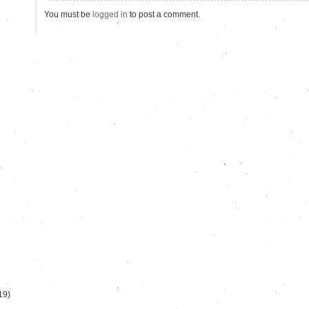
You must be
logged in
to post a comment.
)
19)