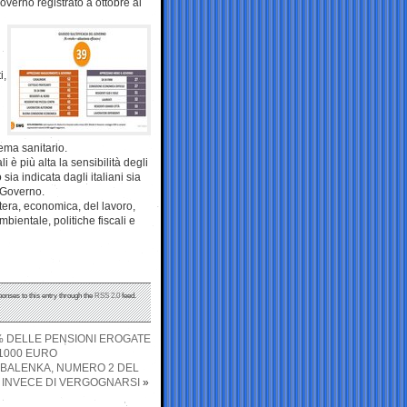
Governo registrato a ottobre al
i,
ema sanitario.
è più alta la sensibilità degli
sia indicata dagli italiani sia
l Governo.
tera, economica, del lavoro,
mbientale, politiche fiscali e
ponses to this entry through the
RSS 2.0
feed.
% DELLE PENSIONI EROGATE
I 1000 EURO
SABALENKA, NUMERO 2 DEL
 INVECE DI VERGOGNARSI
»