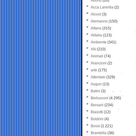
Aborto
(20)
Acca Larentia
(2)
Alcool
(3)
Alemanno
(150)
Alfano
(315)
Alitalia
(123)
Ambiente
(341)
AN
(210)
Animali
(74)
Arancioni
(2)
arte
(175)
Attentato
(329)
Auguri
(13)
Batini
(3)
Berlusconi
(4.295)
Bersani
(234)
Biasotti
(12)
Boldrini
(4)
Bossi
(1.221)
Brambilla
(38)