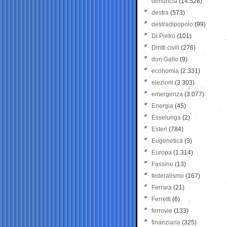
denuncia
(14.528)
destra
(573)
destradipopolo
(99)
Di Pietro
(101)
Diritti civili
(276)
don Gallo
(9)
economia
(2.331)
elezioni
(3.303)
emergenza
(3.077)
Energia
(45)
Esselunga
(2)
Esteri
(784)
Eugenetica
(3)
Europa
(1.314)
Fassino
(13)
federalismo
(167)
Ferrara
(21)
Ferretti
(6)
ferrovie
(133)
finanziaria
(325)