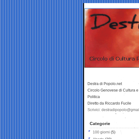
Destra di Popolo.net
Circolo Genovese di Cultura e
Politica
Diretto da Riccardo Fucile
Scrivici: destradipopolo@gma
Categorie
100 giorni
(5)