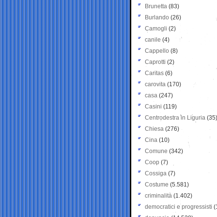
Brunetta
(83)
Burlando
(26)
Camogli
(2)
canile
(4)
Cappello
(8)
Caprotti
(2)
Caritas
(6)
carovita
(170)
casa
(247)
Casini
(119)
Centrodestra in Liguria
(35
Chiesa
(276)
Cina
(10)
Comune
(342)
Coop
(7)
Cossiga
(7)
Costume
(5.581)
criminalità
(1.402)
democratici e progressisti
(