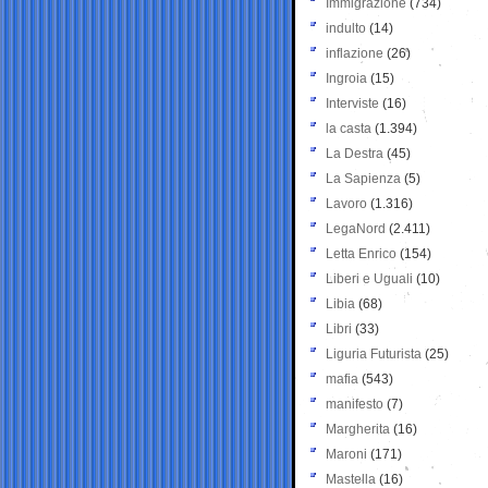
Immigrazione
(734)
indulto
(14)
inflazione
(26)
Ingroia
(15)
Interviste
(16)
la casta
(1.394)
La Destra
(45)
La Sapienza
(5)
Lavoro
(1.316)
LegaNord
(2.411)
Letta Enrico
(154)
Liberi e Uguali
(10)
Libia
(68)
Libri
(33)
Liguria Futurista
(25)
mafia
(543)
manifesto
(7)
Margherita
(16)
Maroni
(171)
Mastella
(16)