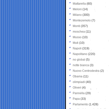
Mattarella
(60)
Meloni
(14)
Milano
(300)
Montezemolo
(7)
Monti
(357)
moschea
(11)
Musso
(10)
Muti
(10)
Napoli
(319)
Napolitano
(220)
no global
(5)
notte bianca
(3)
Nuovo Centrodestra
(2)
Obama
(11)
olimpiadi
(40)
Oliveri
(4)
Pannella
(29)
Papa
(33)
Parlamento
(1.428)