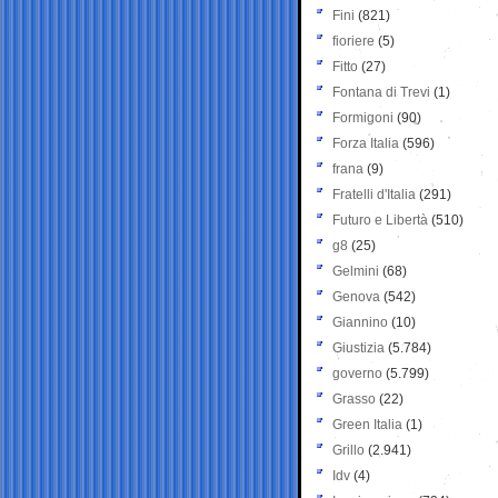
Fini
(821)
fioriere
(5)
Fitto
(27)
Fontana di Trevi
(1)
Formigoni
(90)
Forza Italia
(596)
frana
(9)
Fratelli d'Italia
(291)
Futuro e Libertà
(510)
g8
(25)
Gelmini
(68)
Genova
(542)
Giannino
(10)
Giustizia
(5.784)
governo
(5.799)
Grasso
(22)
Green Italia
(1)
Grillo
(2.941)
Idv
(4)