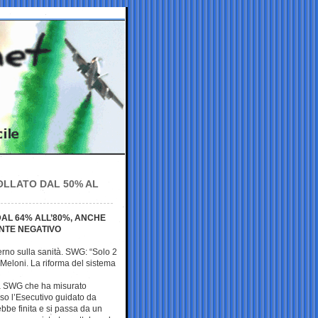
OLLATO DAL 50% AL
 DAL 64% ALL’80%, ANCHE
NTE NEGATIVO
erno sulla sanità. SWG: “Solo 2
 Meloni. La riforma del sistema
la SWG che ha misurato
rso l’Esecutivo guidato da
bbe finita e si passa da un