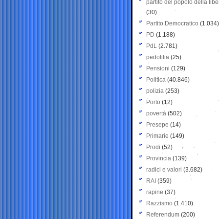
partito del popolo della libe
(30)
Partito Democratico
(1.034)
PD
(1.188)
PdL
(2.781)
pedofilia
(25)
Pensioni
(129)
Politica
(40.846)
polizia
(253)
Porto
(12)
povertà
(502)
Presepe
(14)
Primarie
(149)
Prodi
(52)
Provincia
(139)
radici e valori
(3.682)
RAI
(359)
rapine
(37)
Razzismo
(1.410)
Referendum
(200)