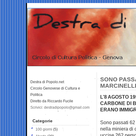
SONO PASSA
Destra di Popolo.net
MARCINELLE
Circolo Genovese di Cultura e
Politica
L’8 AGOSTO 19
Diretto da Riccardo Fucile
CARBONE DI BO
Scrivici: destradipopolo@gmail.com
ERANO IMMIGRA
Categorie
Sono passati 62 
nella miniera di
100 giorni
(5)
uccise 262 person