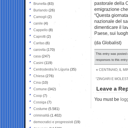
pastorale della C
Brunetta
(83)
emigrazione che 
Burlando
(26)
“Questa giornata
Camogli
(2)
nazionale del sa
canile
(4)
dimenticare il la
Cappello
(8)
Paese, sui luogh
Caprotti
(2)
(da Globalist)
Caritas
(6)
carovita
(170)
This entry was posted o
casa
(247)
responses to this entr
Casini
(119)
Centrodestra in Liguria
(35)
«
CENTINAIO, IL 
Chiesa
(276)
“ZINGARI E MOLES
Cina
(10)
Leave a Rep
Comune
(342)
Coop
(7)
You must be
log
Cossiga
(7)
Costume
(5.581)
criminalità
(1.402)
democratici e progressisti
(19)