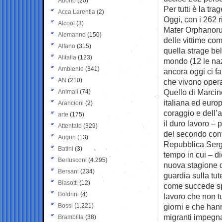
Aborto
(20)
Per tutti è la tra
Acca Larentia
(2)
Oggi, con i 262 
Alcool
(3)
Mater Orphanorum 
Alemanno
(150)
delle vittime c
Alfano
(315)
quella strage bel
Alitalia
(123)
mondo (12 le naz
Ambiente
(341)
ancora oggi ci fa
AN
(210)
che vivono operai
Quello di Marcine
Animali
(74)
italiana ed euro
Arancioni
(2)
coraggio e dell’
arte
(175)
il duro lavoro – 
Attentato
(329)
del secondo conf
Auguri
(13)
Repubblica Sergi
Batini
(3)
tempo in cui – d
Berlusconi
(4.295)
nuova stagione d
Bersani
(234)
guardia sulla tute
Biasotti
(12)
come succede spes
Boldrini
(4)
lavoro che non tu
Bossi
(1.221)
giorni e che hann
migranti impegna
Brambilla
(38)