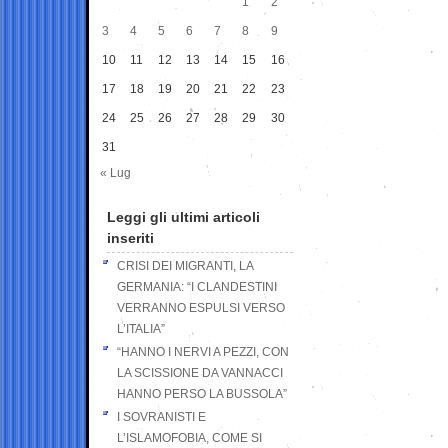
1
2
3
4
5
6
7
8
9
10
11
12
13
14
15
16
17
18
19
20
21
22
23
24
25
26
27
28
29
30
31
« Lug
Leggi gli ultimi articoli
inseriti
CRISI DEI MIGRANTI, LA
GERMANIA: “I CLANDESTINI
VERRANNO ESPULSI VERSO
L’ITALIA”
“HANNO I NERVI A PEZZI, CON
LA SCISSIONE DA VANNACCI
HANNO PERSO LA BUSSOLA”
I SOVRANISTI E
L’ISLAMOFOBIA, COME SI