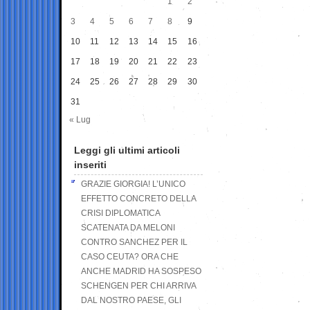
1
2
3
4
5
6
7
8
9
10
11
12
13
14
15
16
17
18
19
20
21
22
23
24
25
26
27
28
29
30
31
« Lug
Leggi gli ultimi articoli
inseriti
GRAZIE GIORGIA! L’UNICO
EFFETTO CONCRETO DELLA
CRISI DIPLOMATICA
SCATENATA DA MELONI
CONTRO SANCHEZ PER IL
CASO CEUTA? ORA CHE
ANCHE MADRID HA SOSPESO
SCHENGEN PER CHI ARRIVA
DAL NOSTRO PAESE, GLI