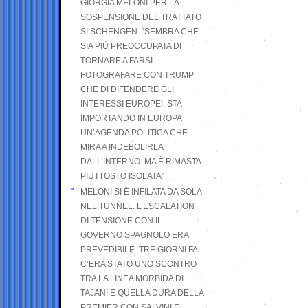
GIORGIA MELONI PER LA
SOSPENSIONE DEL TRATTATO
SI SCHENGEN: “SEMBRA CHE
SIA PIÙ PREOCCUPATA DI
TORNARE A FARSI
FOTOGRAFARE CON TRUMP
CHE DI DIFENDERE GLI
INTERESSI EUROPEI. STA
IMPORTANDO IN EUROPA
UN’AGENDA POLITICA CHE
MIRA A INDEBOLIRLA
DALL’INTERNO. MA È RIMASTA
PIUTTOSTO ISOLATA”
MELONI SI È INFILATA DA SOLA
NEL TUNNEL. L’ESCALATION
DI TENSIONE CON IL
GOVERNO SPAGNOLO ERA
PREVEDIBILE: TRE GIORNI FA
C’ERA STATO UNO SCONTRO
TRA LA LINEA MORBIDA DI
TAJANI E QUELLA DURA DELLA
PREMIER CON SALVINI E