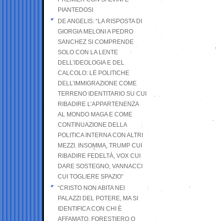
PIANTEDOSI
DE ANGELIS: “LA RISPOSTA DI
GIORGIA MELONI A PEDRO
SANCHEZ SI COMPRENDE
SOLO CON LA LENTE
DELL’IDEOLOGIA E DEL
CALCOLO: LE POLITICHE
DELL’IMMIGRAZIONE COME
TERRENO IDENTITARIO SU CUI
RIBADIRE L’APPARTENENZA
AL MONDO MAGA E COME
CONTINUAZIONE DELLA
POLITICA INTERNA CON ALTRI
MEZZI. INSOMMA, TRUMP CUI
RIBADIRE FEDELTÀ, VOX CUI
DARE SOSTEGNO, VANNACCI
CUI TOGLIERE SPAZIO”
“CRISTO NON ABITA NEI
PALAZZI DEL POTERE, MA SI
IDENTIFICA CON CHI È
AFFAMATO, FORESTIERO O