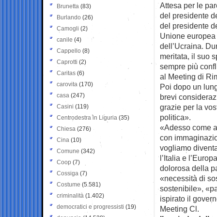
Attesa per le par
Brunetta
(83)
del presidente d
Burlando
(26)
del presidente d
Camogli
(2)
Unione europea pi
canile
(4)
dell’Ucraina. Dur
Cappello
(8)
meritata, il suo
Caprotti
(2)
sempre più confli
Caritas
(6)
al Meeting di Ri
carovita
(170)
Poi dopo un lung
casa
(247)
brevi considerazi
grazie per la vos
Casini
(119)
politica».
Centrodestra in Liguria
(35)
«Adesso come all
Chiesa
(276)
con immaginazio
Cina
(10)
vogliamo divent
Comune
(342)
l’Italia e l’Euro
Coop
(7)
dolorosa della pa
Cossiga
(7)
«necessità di so
Costume
(5.581)
sostenibile», «p
criminalità
(1.402)
ispirato il gover
democratici e progressisti
(19)
Meeting Cl.