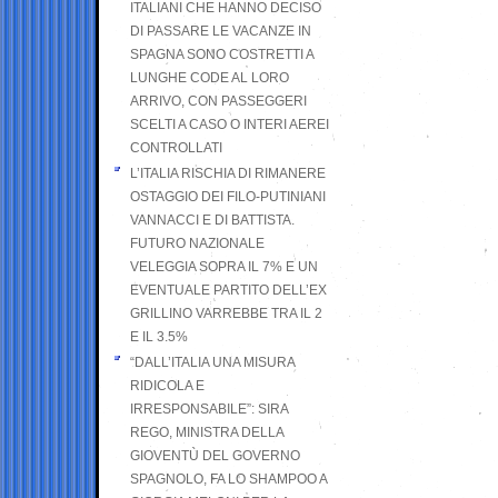
ITALIANI CHE HANNO DECISO
DI PASSARE LE VACANZE IN
SPAGNA SONO COSTRETTI A
LUNGHE CODE AL LORO
ARRIVO, CON PASSEGGERI
SCELTI A CASO O INTERI AEREI
CONTROLLATI
L’ITALIA RISCHIA DI RIMANERE
OSTAGGIO DEI FILO-PUTINIANI
VANNACCI E DI BATTISTA.
FUTURO NAZIONALE
VELEGGIA SOPRA IL 7% E UN
EVENTUALE PARTITO DELL’EX
GRILLINO VARREBBE TRA IL 2
E IL 3.5%
“DALL’ITALIA UNA MISURA
RIDICOLA E
IRRESPONSABILE”: SIRA
REGO, MINISTRA DELLA
GIOVENTÙ DEL GOVERNO
SPAGNOLO, FA LO SHAMPOO A