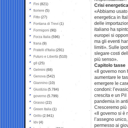
Fini
(821)
Crisi energetic
fioriere
(5)
«Abbiamo usato ra
energetica in Ita
Fitto
(27)
delle importazio
Fontana di Trevi
(1)
italiano ha spin
Formigoni
(90)
europei si oppo
Forza Italia
(596)
ma gli eventi ha
frana
(9)
limiti». Sulle ip
Fratelli d'Italia
(291)
slegare costi del
Futuro e Libertà
(510)
più senso».
g8
(25)
Capitolo tasse
Gelmini
(68)
«Il governo non 
Genova
(542)
aumentare le tass
emergere le case
Giannino
(10)
condoni: l’evasi
Giustizia
(5.784)
crescita e un Pil
governo
(5.799)
pandemia in anti
Grasso
(22)
Cresceremo più 
Green Italia
(1)
«Il governo si è 
Grillo
(2.941)
l’assegno unico,
Idv
(4)
permesso ai giov