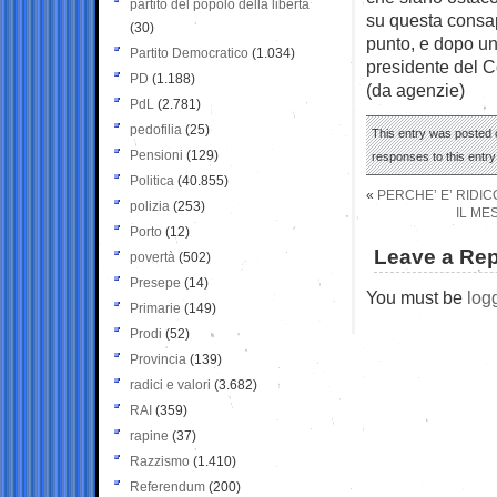
partito del popolo della libertà
su questa consap
(30)
punto, e dopo un
Partito Democratico
(1.034)
presidente del C
PD
(1.188)
(da agenzie)
PdL
(2.781)
pedofilia
(25)
This entry was posted o
Pensioni
(129)
responses to this entr
Politica
(40.855)
«
PERCHE’ E’ RIDI
polizia
(253)
IL ME
Porto
(12)
Leave a Rep
povertà
(502)
Presepe
(14)
You must be
log
Primarie
(149)
Prodi
(52)
Provincia
(139)
radici e valori
(3.682)
RAI
(359)
rapine
(37)
Razzismo
(1.410)
Referendum
(200)