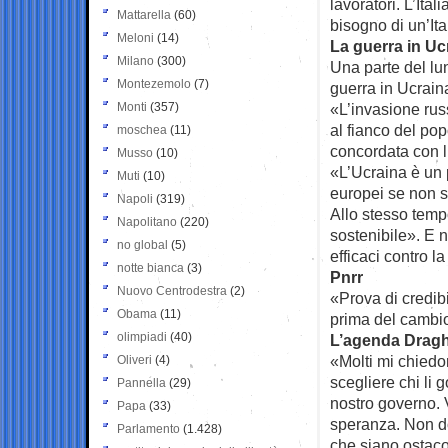
lavoratori. L’Ita
Mattarella
(60)
bisogno di un’Ital
Meloni
(14)
La guerra in Uc
Milano
(300)
Una parte del lu
Montezemolo
(7)
guerra in Ucraina
Monti
(357)
«L’invasione rus
al fianco del pop
moschea
(11)
concordata con l’
Musso
(10)
«L’Ucraina è un 
Muti
(10)
europei se non si
Napoli
(319)
Allo stesso temp
Napolitano
(220)
sostenibile». E 
no global
(5)
efficaci contro l
notte bianca
(3)
Pnrr
Nuovo Centrodestra
(2)
«Prova di credibi
Obama
(11)
prima del cambi
olimpiadi
(40)
L’agenda Dragh
«Molti mi chiedo
Oliveri
(4)
scegliere chi li 
Pannella
(29)
nostro governo. V
Papa
(33)
speranza. Non d
Parlamento
(1.428)
che siano ostacol