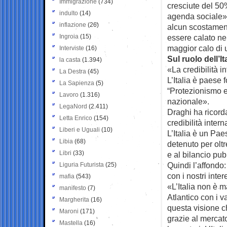
Immigrazione
(734)
cresciute del 50%
indulto
(14)
agenda sociale».
inflazione
(26)
alcun scostament
Ingroia
(15)
essere calato ne
maggior calo di 
Interviste
(16)
Sul ruolo dell’I
la casta
(1.394)
«La credibilità 
La Destra
(45)
L’Italia è paese 
La Sapienza
(5)
“Protezionismo e
Lavoro
(1.316)
nazionale».
LegaNord
(2.411)
Draghi ha ricord
Letta Enrico
(154)
credibilità inter
Liberi e Uguali
(10)
L’Italia è un Pae
Libia
(68)
detenuto per oltr
Libri
(33)
e al bilancio pub
Quindi l’affondo
Liguria Futurista
(25)
con i nostri inte
mafia
(543)
«L’Italia non è m
manifesto
(7)
Atlantico con i v
Margherita
(16)
questa visione che
Maroni
(171)
grazie al mercato
Mastella
(16)