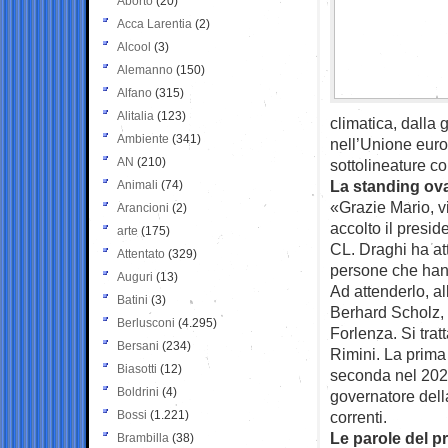
Aborto
(20)
Acca Larentia
(2)
Alcool
(3)
Alemanno
(150)
Alfano
(315)
Alitalia
(123)
climatica, dalla
Ambiente
(341)
nell’Unione euro
AN
(210)
sottolineature c
La standing ov
Animali
(74)
«Grazie Mario, v
Arancioni
(2)
accolto il presid
arte
(175)
CL. Draghi ha att
Attentato
(329)
persone che hann
Auguri
(13)
Ad attenderlo, al
Batini
(3)
Berhard Scholz, 
Berlusconi
(4.295)
Forlenza. Si trat
Bersani
(234)
Rimini. La prima
Biasotti
(12)
seconda nel 202
Boldrini
(4)
governatore dell
Bossi
(1.221)
correnti.
Le parole del p
Brambilla
(38)