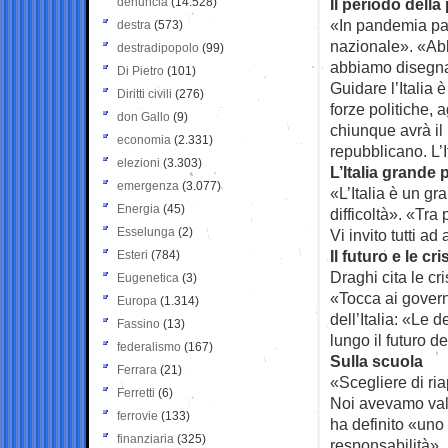
denuncia
(14.528)
Il periodo della
«In pandemia parl
destra
(573)
nazionale». «Ab
destradipopolo
(99)
abbiamo disegna
Di Pietro
(101)
Guidare l’Italia 
Diritti civili
(276)
forze politiche, 
don Gallo
(9)
chiunque avrà il 
economia
(2.331)
repubblicano. L’I
elezioni
(3.303)
L’Italia grande
emergenza
(3.077)
«L’Italia è un gr
Energia
(45)
difficoltà». «Tra
Esselunga
(2)
Vi invito tutti ad
Il futuro e le cr
Esteri
(784)
Draghi cita le cri
Eugenetica
(3)
«Tocca ai governi
Europa
(1.314)
dell’Italia: «Le
Fassino
(13)
lungo il futuro del
federalismo
(167)
Sulla scuola
Ferrara
(21)
«Scegliere di ria
Ferretti
(6)
Noi avevamo valu
ferrovie
(133)
ha definito «uno
finanziaria
(325)
responsabilità».