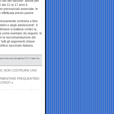
to rari del vaccino” anche per
i dai 12 ai 17 anni è
e psicosociali associate. In
 effettuata previo parere
spressamente contraria a fare
bini e degli adolescenti”. Il
ttimane si batteva contro la
nia come esempio da seguire. In
on la raccomandazione dei
tutti gli argomenti chiave
olitica vaccinale italiana.
ses to this entry through the
RSS 2.0
feed. You
MO, NON COSTRUIRE UNA
RLAMENTARE FREQUENTINO
ESTRO?
»