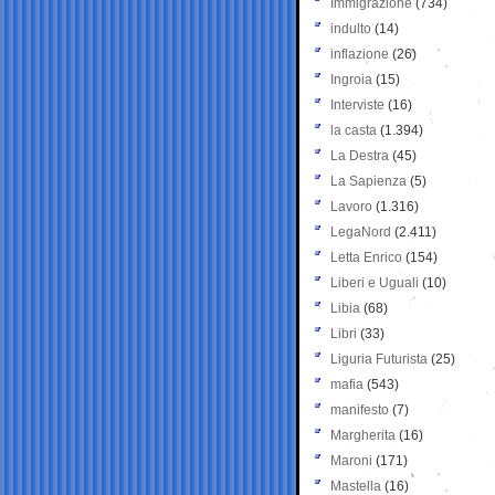
Immigrazione
(734)
indulto
(14)
inflazione
(26)
Ingroia
(15)
Interviste
(16)
la casta
(1.394)
La Destra
(45)
La Sapienza
(5)
Lavoro
(1.316)
LegaNord
(2.411)
Letta Enrico
(154)
Liberi e Uguali
(10)
Libia
(68)
Libri
(33)
Liguria Futurista
(25)
mafia
(543)
manifesto
(7)
Margherita
(16)
Maroni
(171)
Mastella
(16)