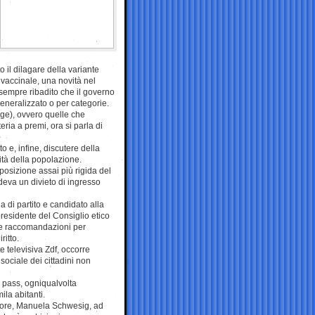
o il dilagare della variante
 vaccinale, una novità nel
 sempre ribadito che il governo
generalizzato o per categorie.
udge), ovvero quelle che
ria a premi, ora si parla di
 e, infine, discutere della
ità della popolazione.
posizione assai più rigida del
deva un divieto di ingresso
a di partito e candidato alla
residente del Consiglio etico
i e raccomandazioni per
ritto.
e televisiva Zdf, occorre
sociale dei cittadini non
 pass, ogniqualvolta
ila abitanti.
iore, Manuela Schwesig, ad