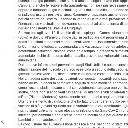
esempio, ha già promesso che sotto a una tale soglia il Land non applic
Cambiano anche le regole sulla quarantena: non sarà più necessario 
oppure a tampone se già vaccinati o guariti dalla malattia, nemmeno se s
di individui risultati positivi al virus. Ragionevoli appaiono anche le reg
per chi rientra dall’estero. Essendo la variante Delta ormai prevalente ov
Germania, se vaccinati, non dovranno sottoporsi ad alcuna forma di qu
riguardano i rientri da Brasile e Uruguay).
Sul vaccino agli over 12, il cambio di rotta, spiega la Commissione pe
(Stiko), è dovuto all’arrivo di nuovi dati, in particolare dal programma 
quasi 10 milioni di bambini e adolescenti vaccinati. Inizialmente, almen
la Commissione tedesca raccomandava le vaccinazioni per gli adolesce
determinate situazioni cliniche, come ad esempio la presenza di malat
aumentato rischio di decorso della malattia grave o per vulnerabili s
immunitaria.
Dalle nuove informazioni provenienti dagli Stati Uniti si è potuto consta
)
infiammazione del muscolo cardiaco osservata a seguito della vaccina
giovani maschi vaccinati, deve essere considerata come un effetto coll
Nella maggior parte dei casi, i pazienti con queste miocarditi sono stati
hanno avuto un decorso semplice a seguito di cure mediche appropriate
come “recenti studi indicano che il coinvolgimento cardiaco può verifi
Inoltre, finora non si sono verificati segnali di ulteriori effetti collatera
mRna (Pfizer e Moderna), specialmente nei bambini e negli adolescent
Ulteriore elemento di valutazione che ha fatto propendere la Stiko per 
vaccino ai più giovani riguarda poi la variante delta ora dominante. “Q
rischio significativamente più elevato di infezione da Sars-CoV-2 in un
infezioni per bambini e adolescenti. Rimane incerto se e per quanto tem
bambini e negli adolescenti”.
19)
La conclusione della Commissione tedesca è che, secondo lo stato attu