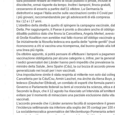
sarà possibile restare all’interno di locali pubblici o privati, incluse le
discoteche, ormai riaperte da tempo. Inoltre i tamponi, finora gratuiti,
cesseranno di esserlo a partire dall′11 ottobre. La Germania fa
dietrofront e segue l’Italia anche sulle vaccinazioni contro il Covid per
i più giovani, raccomandandole per gli adolescenti di età compresa
tra i 12 e i 17 anni.
L’obiettivo della stretta è quello di spingere la campagna vaccinale, dat
Delta. Per raggiungerlo, il Paese è pronto a discutere anche di obbligo
dibattito pubblico dato che finora la Cancelliera, Angela Merkel, aveva
di Große Koalition non avrebbe mai fatto ricorso all’obbligo vaccinale 
Se inizialmente la filosofia tedesca era quella delle “spinte gentili” (n
riconoscono a chi si vaccina una ricompensa, dal buono-gelato alla lotte
una linea più rigida.
Da ottobre appunto, si potrà pensare di effettuare i tamponi a pagamento
vaccinazione obbligatoria per alcune categorie o, infine, per la general
I sedici governatori dei Länder hanno però impedito che prevalesse la 
ministro della Salute, Jens Spahn (Cdu), la cui bozza di accordo preve
generalizzato nei locali per i non vaccinati.
Una impostazione simile è stata respinta al mittente non solo dal colleg
Cancelleria per la Cdu/Csu, Armin Laschet, ma anche da Alena Buyx, p
tedesco (Deutscher Ethikrat), un comitato di esperti che formula parer
Governo e Parlamento federali su temi al crocevia tra scienza, etica e di
Secondo la Buyx, che il 12 agosto ha rilasciato un’intervista all’emittent
evitare per il momento di minacciare una parziale esclusione dalla vita 
vaccinati.
L’accordo prevede che i Länder avranno facoltà di sospendere il green
l’incidenza settimanale sia inferiore alla soglia dei 35 contagi per 100 m
La socialdemocratica governatrice del Meclemburgo-Pomerania anter