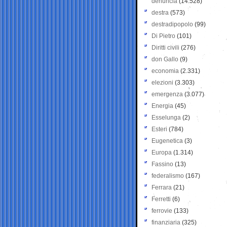
denuncia
(14.528)
destra
(573)
destradipopolo
(99)
Di Pietro
(101)
Diritti civili
(276)
don Gallo
(9)
economia
(2.331)
elezioni
(3.303)
emergenza
(3.077)
Energia
(45)
Esselunga
(2)
Esteri
(784)
Eugenetica
(3)
Europa
(1.314)
Fassino
(13)
federalismo
(167)
Ferrara
(21)
Ferretti
(6)
ferrovie
(133)
finanziaria
(325)