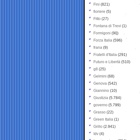
Fini
(821)
fioriere
(5)
Fitto
(27)
Fontana di Trevi
(1)
Formigoni
(90)
Forza Italia
(596)
frana
(9)
Fratelli d'Italia
(291)
Futuro e Libertà
(510)
g8
(25)
Gelmini
(68)
Genova
(542)
Giannino
(10)
Giustizia
(5.784)
governo
(5.799)
Grasso
(22)
Green Italia
(1)
Grillo
(2.941)
Idv
(4)