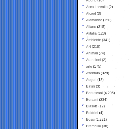
Aborto
(20)
Acca Larentia
(2)
Alcool
(3)
Alemanno
(150)
Alfano
(315)
Alitalia
(123)
Ambiente
(341)
AN
(210)
Animali
(74)
Arancioni
(2)
arte
(175)
Attentato
(329)
Auguri
(13)
Batini
(3)
Berlusconi
(4.295)
Bersani
(234)
Biasotti
(12)
Boldrini
(4)
Bossi
(1.221)
Brambilla
(38)