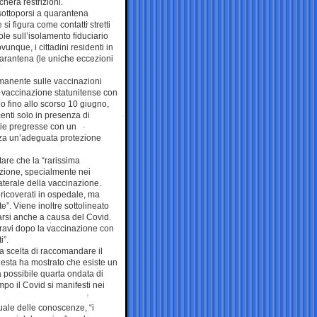
herà restrizioni.
sottoporsi a quarantena
i figura come contatti stretti
ole sull’isolamento fiduciario
unque, i cittadini residenti in
arantena (le uniche eccezioni
rmanente sulle vaccinazioni
di vaccinazione statunitense con
o fino allo scorso 10 giugno,
nti solo in presenza di
tie pregresse con un
enza un’adeguata protezione
tare che la “rarissima
zione, specialmente nei
aterale della vaccinazione.
 ricoverati in ospedale, ma
”. Viene inoltre sottolineato
carsi anche a causa del Covid.
li gravi dopo la vaccinazione con
i”.
la scelta di raccomandare il
uesta ha mostrato che esiste un
a possibile quarta ondata di
po il Covid si manifesti nei
ale delle conoscenze, “i