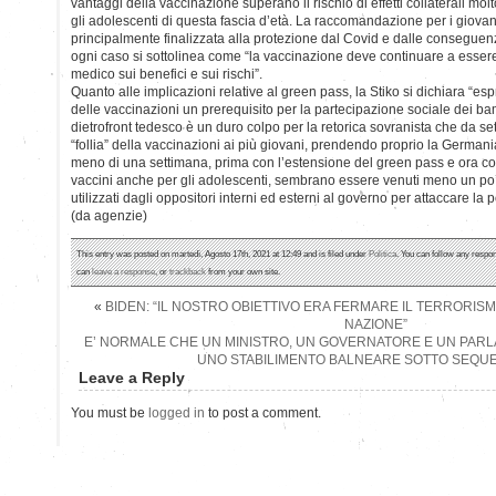
vantaggi della vaccinazione superano il rischio di effetti collaterali mol
gli adolescenti di questa fascia d’età. La raccomandazione per i giovan
principalmente finalizzata alla protezione dal Covid e dalle conseguenz
ogni caso si sottolinea come “la vaccinazione deve continuare a essere
medico sui benefici e sui rischi”.
Quanto alle implicazioni relative al green pass, la Stiko si dichiara “e
delle vaccinazioni un prerequisito per la partecipazione sociale dei bam
dietrofront tedesco è un duro colpo per la retorica sovranista che da se
“follia” della vaccinazioni ai più giovani, prendendo proprio la Germa
meno di una settimana, prima con l’estensione del green pass e ora c
vaccini anche per gli adolescenti, sembrano essere venuti meno un po’ 
utilizzati dagli oppositori interni ed esterni al governo per attaccare la p
(da agenzie)
This entry was posted on martedì, Agosto 17th, 2021 at 12:49 and is filed under
Politica
. You can follow any respon
can
leave a response
, or
trackback
from your own site.
«
BIDEN: “IL NOSTRO OBIETTIVO ERA FERMARE IL TERRORIS
NAZIONE”
E’ NORMALE CHE UN MINISTRO, UN GOVERNATORE E UN PA
UNO STABILIMENTO BALNEARE SOTTO SEQU
Leave a Reply
You must be
logged in
to post a comment.