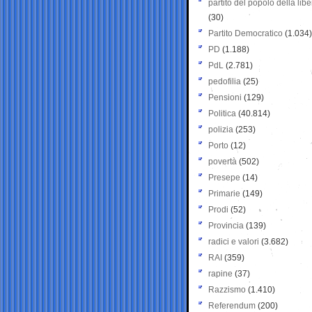
partito del popolo della libe
(30)
Partito Democratico
(1.034)
PD
(1.188)
PdL
(2.781)
pedofilia
(25)
Pensioni
(129)
Politica
(40.814)
polizia
(253)
Porto
(12)
povertà
(502)
Presepe
(14)
Primarie
(149)
Prodi
(52)
Provincia
(139)
radici e valori
(3.682)
RAI
(359)
rapine
(37)
Razzismo
(1.410)
Referendum
(200)