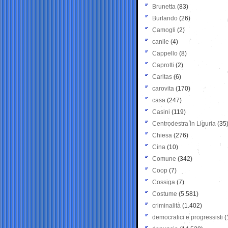
Brunetta
(83)
Burlando
(26)
Camogli
(2)
canile
(4)
Cappello
(8)
Caprotti
(2)
Caritas
(6)
carovita
(170)
casa
(247)
Casini
(119)
Centrodestra in Liguria
(35
Chiesa
(276)
Cina
(10)
Comune
(342)
Coop
(7)
Cossiga
(7)
Costume
(5.581)
criminalità
(1.402)
democratici e progressisti
(