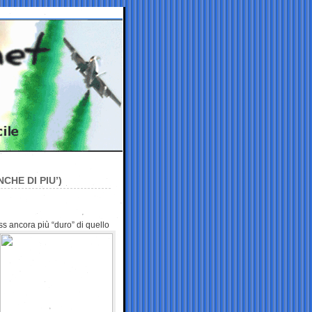
CHE DI PIU’)
ass ancora più
“duro” di quello