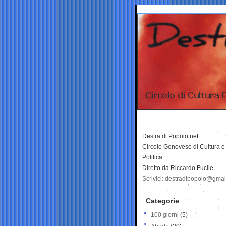
Destra di Popolo.net
Circolo Genovese di Cultura e
Politica
Diretto da Riccardo Fucile
Scrivici: destradipopolo@gma
Categorie
100 giorni
(5)