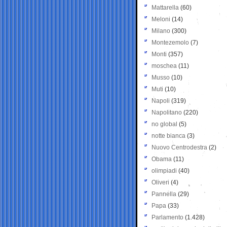
Mattarella
(60)
Meloni
(14)
Milano
(300)
Montezemolo
(7)
Monti
(357)
moschea
(11)
Musso
(10)
Muti
(10)
Napoli
(319)
Napolitano
(220)
no global
(5)
notte bianca
(3)
Nuovo Centrodestra
(2)
Obama
(11)
olimpiadi
(40)
Oliveri
(4)
Pannella
(29)
Papa
(33)
Parlamento
(1.428)