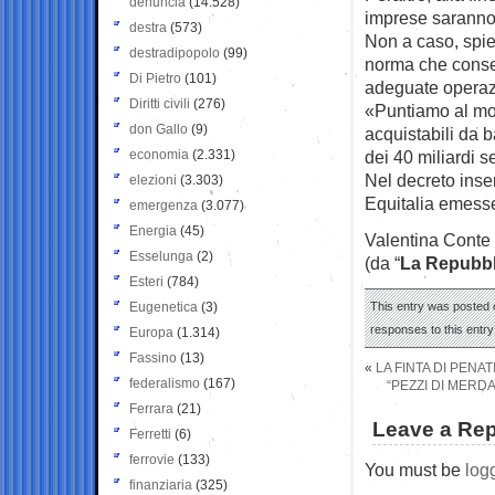
denuncia
(14.528)
imprese saranno i
destra
(573)
Non a caso, spieg
destradipopolo
(99)
norma che consen
Di Pietro
(101)
adeguate operazi
Diritti civili
(276)
«Puntiamo al mode
don Gallo
(9)
acquistabili da b
economia
(2.331)
dei 40 miliardi s
Nel decreto inser
elezioni
(3.303)
Equitalia emesse
emergenza
(3.077)
Energia
(45)
Valentina Conte
Esselunga
(2)
(da “
La Repubbl
Esteri
(784)
Eugenetica
(3)
This entry was posted o
responses to this entr
Europa
(1.314)
Fassino
(13)
«
LA FINTA DI PENAT
federalismo
(167)
“PEZZI DI MERD
Ferrara
(21)
Leave a Rep
Ferretti
(6)
ferrovie
(133)
You must be
log
finanziaria
(325)