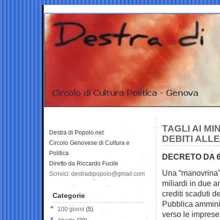
TAGLI AI MI
Destra di Popolo.net
DEBITI ALL
Circolo Genovese di Cultura e
Politica
DECRETO DA 6
Diretto da Riccardo Fucile
Una “manovrina” 
Scrivici: destradipopolo@gmail.com
miliardi in due
an
crediti scaduti de
Categorie
Pubblica ammini
100 giorni
(5)
verso le imprese