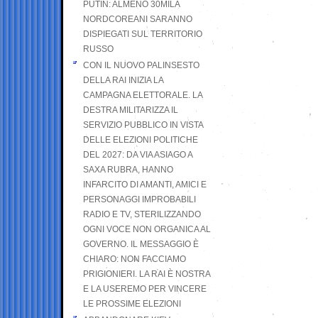
PUTIN: ALMENO 30MILA
NORDCOREANI SARANNO
DISPIEGATI SUL TERRITORIO
RUSSO
CON IL NUOVO PALINSESTO
DELLA RAI INIZIA LA
CAMPAGNA ELETTORALE. LA
DESTRA MILITARIZZA IL
SERVIZIO PUBBLICO IN VISTA
DELLE ELEZIONI POLITICHE
DEL 2027: DA VIA ASIAGO A
SAXA RUBRA, HANNO
INFARCITO DI AMANTI, AMICI E
PERSONAGGI IMPROBABILI
RADIO E TV, STERILIZZANDO
OGNI VOCE NON ORGANICA AL
GOVERNO. IL MESSAGGIO È
CHIARO: NON FACCIAMO
PRIGIONIERI. LA RAI È NOSTRA
E LA USEREMO PER VINCERE
LE PROSSIME ELEZIONI