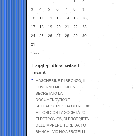
1
2
3
4
5
6
7
8
9
10
11
12
13
14
15
16
17
18
19
20
21
22
23
24
25
26
27
28
29
30
31
« Lug
Leggi gli ultimi articoli
inseriti
MASCHERINE DI BRONZO, IL
GOVERNO MELONI HA
SECRETATO LA
DOCUMENTAZIONE
SULL’ACCORDO DA OLTRE 100
MILIONI CON LA SOCIETÀ JC
ELECTRONICS, DI PROPRIETÀ
DELL’IMPRENDITORE DARIO
BIANCHI, VICINO A FRATELLI