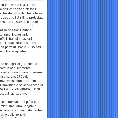
l Libano. Verso le 4.30 del
dell’Idf hanno distrutto il
o chiesto più volte che la base
 dopo che l’Unifil ha protestato
za dell’Idf stava mettendo in
stessa posizione hanno
sso fumo. Nonostante
tti, tra cui irritazioni
ampo. I peacekeeper stanno
da parte di Israele: «i soldati
si di Meiss ej Jebel,
 loro obblighi di garantire la
ettare in ogni momento
olare ed entrare in una posizione
a risoluzione 1701 del
ave violazione del diritto
 di movimento nella sua area di
ne 1701». Per questo l’Unifil
occanti violazioni».
ente di non volerne più sapere
remier israeliano Benjamin
fuori pericolo «immediatamente»
llah e dalle zone di