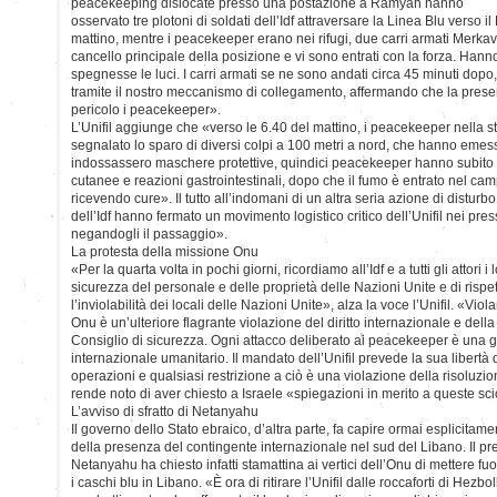
peacekeeping dislocate presso una postazione a Ramyah hanno
osservato tre plotoni di soldati dell’Idf attraversare la Linea Blu verso i
mattino, mentre i peacekeeper erano nei rifugi, due carri armati Merkava 
cancello principale della posizione e vi sono entrati con la forza. Hann
spegnesse le luci. I carri armati se ne sono andati circa 45 minuti dopo,
tramite il nostro meccanismo di collegamento, affermando che la presen
pericolo i peacekeeper».
L’Unifil aggiunge che «verso le 6.40 del mattino, i peacekeeper nella 
segnalato lo sparo di diversi colpi a 100 metri a nord, che hanno eme
indossassero maschere protettive, quindici peacekeeper hanno subito effe
cutanee e reazioni gastrointestinali, dopo che il fumo è entrato nel c
ricevendo cure». Il tutto all’indomani di un altra seria azione di disturbo 
dell’Idf hanno fermato un movimento logistico critico dell’Unifil nei pres
negandogli il passaggio».
La protesta della missione Onu
«Per la quarta volta in pochi giorni, ricordiamo all’Idf e a tutti gli attori i
sicurezza del personale e delle proprietà delle Nazioni Unite e di risp
l’inviolabilità dei locali delle Nazioni Unite», alza la voce l’Unifil. «Vi
Onu è un’ulteriore flagrante violazione del diritto internazionale e dell
Consiglio di sicurezza. Ogni attacco deliberato ai peacekeeper è una gr
internazionale umanitario. Il mandato dell’Unifil prevede la sua libertà
operazioni e qualsiasi restrizione a ciò è una violazione della risoluzio
rende noto di aver chiesto a Israele «spiegazioni in merito a queste sci
L’avviso di sfratto di Netanyahu
Il governo dello Stato ebraico, d’altra parte, fa capire ormai esplicitam
della presenza del contingente internazionale nel sud del Libano. Il p
Netanyahu ha chiesto infatti stamattina ai vertici dell’Onu di mettere 
i caschi blu in Libano. «È ora di ritirare l’Unifil dalle roccaforti di Hezbo