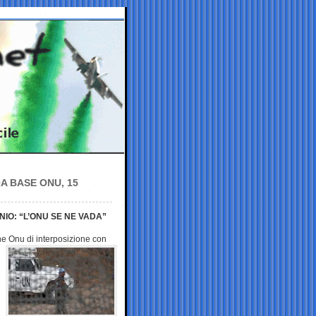
A BASE ONU, 15
NIO: “L’ONU SE NE VADA”
one Onu di
interposizione con