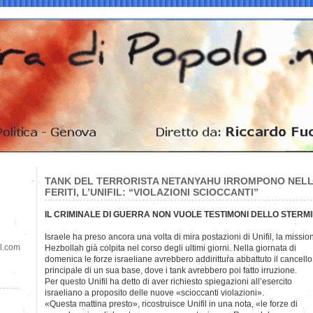
TANK DEL TERRORISTA NETANYAHU IRROMPONO NELL
FERITI, L’UNIFIL: “VIOLAZIONI SCIOCCANTI”
IL CRIMINALE DI GUERRA NON VUOLE TESTIMONI DELLO STERMI
Israele ha preso ancora una volta di mira postazioni di Unifil, la missi
il.com
Hezbollah già colpita nel corso degli ultimi giorni. Nella giornata di
domenica le forze israeliane avrebbero addirittura abbattuto il cancello
principale di un sua base, dove i tank avrebbero poi fatto irruzione.
Per questo Unifil ha detto di aver richiesto spiegazioni all’esercito
israeliano a proposito delle nuove «scioccanti violazioni».
«Questa mattina presto», ricostruisce Unifil in una nota, «le forze di