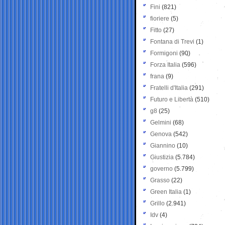
Fini
(821)
fioriere
(5)
Fitto
(27)
Fontana di Trevi
(1)
Formigoni
(90)
Forza Italia
(596)
frana
(9)
Fratelli d'Italia
(291)
Futuro e Libertà
(510)
g8
(25)
Gelmini
(68)
Genova
(542)
Giannino
(10)
Giustizia
(5.784)
governo
(5.799)
Grasso
(22)
Green Italia
(1)
Grillo
(2.941)
Idv
(4)