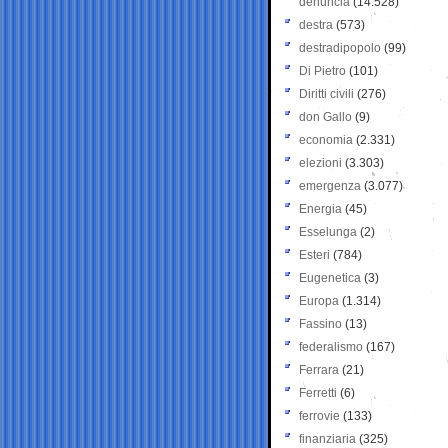
denuncia
(14.528)
destra
(573)
destradipopolo
(99)
Di Pietro
(101)
Diritti civili
(276)
don Gallo
(9)
economia
(2.331)
elezioni
(3.303)
emergenza
(3.077)
Energia
(45)
Esselunga
(2)
Esteri
(784)
Eugenetica
(3)
Europa
(1.314)
Fassino
(13)
federalismo
(167)
Ferrara
(21)
Ferretti
(6)
ferrovie
(133)
finanziaria
(325)