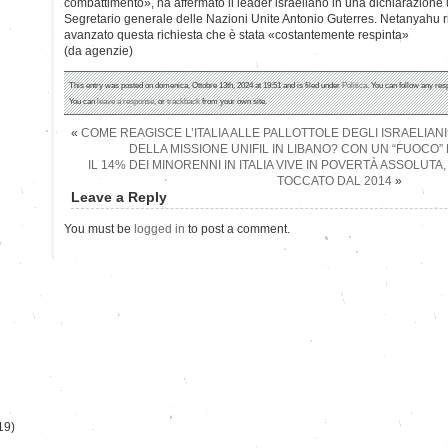
combattimento», ha affermato il leader israeliano in una dichiarazione uf
Segretario generale delle Nazioni Unite Antonio Guterres. Netanyahu ri
avanzato questa richiesta che è stata «costantemente respinta»
(da agenzie)
This entry was posted on domenica, Ottobre 13th, 2024 at 19:51 and is filed under
Politica
. You can follow any res
You can
leave a response
, or
trackback
from your own site.
«
COME REAGISCE L’ITALIA ALLE PALLOTTOLE DEGLI ISRAELIA
DELLA MISSIONE UNIFIL IN LIBANO? CON UN “FUOCO” 
IL 14% DEI MINORENNI IN ITALIA VIVE IN POVERTÀ ASSOLUTA, 
TOCCATO DAL 2014
»
Leave a Reply
You must be
logged in
to post a comment.
)
19)