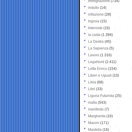
Immigrazione
(734)
indulto
(14)
inflazione
(26)
Ingroia
(15)
Interviste
(16)
la casta
(1.394)
La Destra
(45)
La Sapienza
(5)
Lavoro
(1.316)
LegaNord
(2.411)
Letta Enrico
(154)
Liberi e Uguali
(10)
Libia
(68)
Libri
(33)
Liguria Futurista
(25)
mafia
(543)
manifesto
(7)
Margherita
(16)
Maroni
(171)
Mastella
(16)