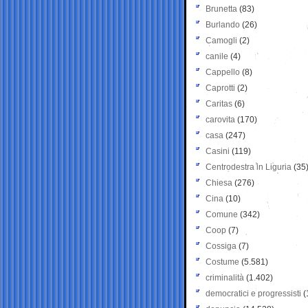
Brunetta
(83)
Burlando
(26)
Camogli
(2)
canile
(4)
Cappello
(8)
Caprotti
(2)
Caritas
(6)
carovita
(170)
casa
(247)
Casini
(119)
Centrodestra in Liguria
(35
Chiesa
(276)
Cina
(10)
Comune
(342)
Coop
(7)
Cossiga
(7)
Costume
(5.581)
criminalità
(1.402)
democratici e progressisti
(