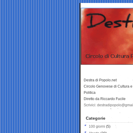
Destra di Popolo.net
Circolo Genovese di Cultura e
Politica
Diretto da Riccardo Fucile
Scrivici: destradipopolo@gma
Categorie
100 giorni
(5)