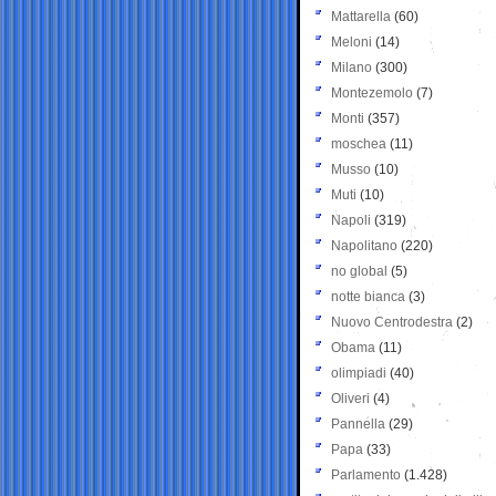
Mattarella
(60)
Meloni
(14)
Milano
(300)
Montezemolo
(7)
Monti
(357)
moschea
(11)
Musso
(10)
Muti
(10)
Napoli
(319)
Napolitano
(220)
no global
(5)
notte bianca
(3)
Nuovo Centrodestra
(2)
Obama
(11)
olimpiadi
(40)
Oliveri
(4)
Pannella
(29)
Papa
(33)
Parlamento
(1.428)