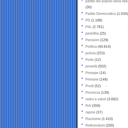
partito del popolo della libe
(30)
Partito Democratico
(1.034)
PD
(1.188)
PdL
(2.781)
pedofilia
(25)
Pensioni
(129)
Politica
(40.814)
polizia
(253)
Porto
(12)
povertà
(502)
Presepe
(14)
Primarie
(149)
Prodi
(52)
Provincia
(139)
radici e valori
(3.682)
RAI
(359)
rapine
(37)
Razzismo
(1.410)
Referendum
(200)