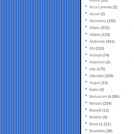
Aborto
(20)
Acca Larentia
(2)
Alcool
(3)
Alemanno
(150)
Alfano
(315)
Alitalia
(123)
Ambiente
(341)
AN
(210)
Animali
(74)
Arancioni
(2)
arte
(175)
Attentato
(329)
Auguri
(13)
Batini
(3)
Berlusconi
(4.295)
Bersani
(234)
Biasotti
(12)
Boldrini
(4)
Bossi
(1.221)
Brambilla
(38)