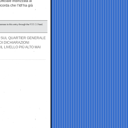
ficiale indirizzata al
corda che l’Idf ha già
ponses to this entry through the
RSS 2.0
feed.
NI SUL QUARTIER GENERALE
DI DICHIARAZIONI
IL LIVELLO PIÙ ALTO MAI