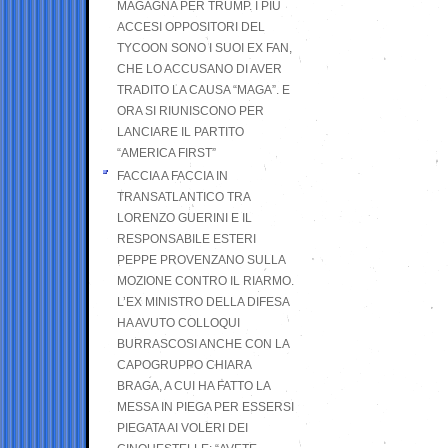
MAGAGNA PER TRUMP. I PIÙ
ACCESI OPPOSITORI DEL
TYCOON SONO I SUOI EX FAN,
CHE LO ACCUSANO DI AVER
TRADITO LA CAUSA “MAGA”. E
ORA SI RIUNISCONO PER
LANCIARE IL PARTITO
“AMERICA FIRST”
FACCIA A FACCIA IN
TRANSATLANTICO TRA
LORENZO GUERINI E IL
RESPONSABILE ESTERI
PEPPE PROVENZANO SULLA
MOZIONE CONTRO IL RIARMO.
L’EX MINISTRO DELLA DIFESA
HA AVUTO COLLOQUI
BURRASCOSI ANCHE CON LA
CAPOGRUPPO CHIARA
BRAGA, A CUI HA FATTO LA
MESSA IN PIEGA PER ESSERSI
PIEGATA AI VOLERI DEI