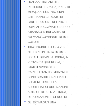
I RAGAZZI ITALIANI DI
RELIGIONE EBRAICA, PRESI DI
MIRA DA ALCUNI NAZISKIN
CHE HANNO CERCATO DI
FARE IRRUZIONE NELL’HOTEL
DOVE ALLOGGIAVA IL GRUPPO
A BANSKO IN BULGARIA, NE
AVEVANO COMBINATE DI TUTTI
COLORI
TIRA UNA BRUTTA ARIA PER
GLI EBREI IN ITALIA. IN UN
LOCALE DI BASTIA UMBRA, IN
PROVINCIA DI PERUGIA, E’
STATO ESPOSTO UN
CARTELLO ANTISEMITA: “NON
SONO GRADITI ISRAELIANI E
SOSTENITORI DELLA
SUDDETTA PSEUDO-NAZIONE
AUTRICE DI PULIZIA ETNICA,
DEPORTAZIONE E GENOCIDI
GLI EX “MAGA”? UNA