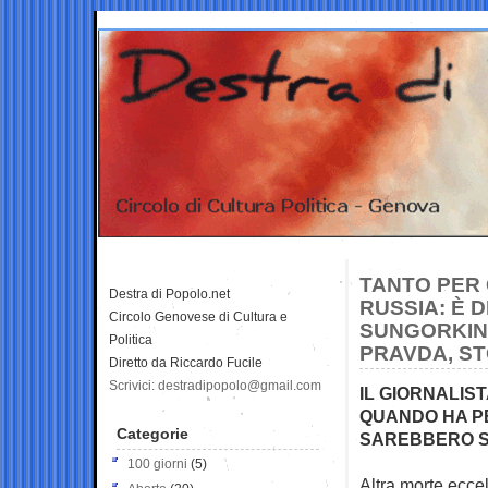
TANTO PER 
Destra di Popolo.net
RUSSIA: È 
Circolo Genovese di Cultura e
SUNGORKIN
Politica
PRAVDA, ST
Diretto da Riccardo Fucile
Scrivici: destradipopolo@gmail.com
IL GIORNALIS
QUANDO HA PE
Categorie
SAREBBERO S
100 giorni
(5)
Altra morte eccel