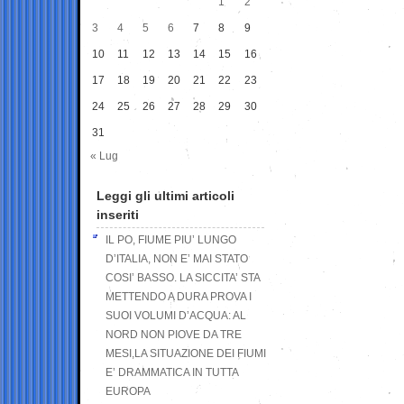
1
2
3
4
5
6
7
8
9
10
11
12
13
14
15
16
17
18
19
20
21
22
23
24
25
26
27
28
29
30
31
« Lug
Leggi gli ultimi articoli
inseriti
IL PO, FIUME PIU’ LUNGO
D’ITALIA, NON E’ MAI STATO
COSI’ BASSO. LA SICCITA’ STA
METTENDO A DURA PROVA I
SUOI VOLUMI D’ACQUA: AL
NORD NON PIOVE DA TRE
MESI,LA SITUAZIONE DEI FIUMI
E’ DRAMMATICA IN TUTTA
EUROPA