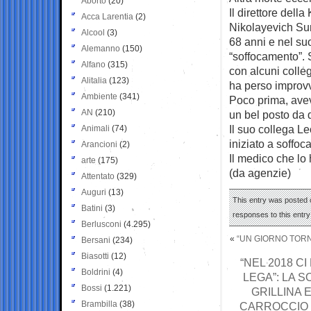
Aborto
(20)
Il direttore del
Acca Larentia
(2)
Nikolayevich Su
Alcool
(3)
68 anni e nel su
Alemanno
(150)
“soffocamento”.
Alfano
(315)
con alcuni colle
Alitalia
(123)
ha perso improvv
Ambiente
(341)
Poco prima, avev
AN
(210)
un bel posto da 
Il suo collega L
Animali
(74)
iniziato a soffoc
Arancioni
(2)
Il medico che lo 
arte
(175)
(da agenzie)
Attentato
(329)
Auguri
(13)
This entry was posted o
Batini
(3)
responses to this entr
Berlusconi
(4.295)
«
“UN GIORNO TORN
Bersani
(234)
Biasotti
(12)
“NEL 2018 C
Boldrini
(4)
LEGA”: LA 
Bossi
(1.221)
GRILLINA 
Brambilla
(38)
CARROCCIO 